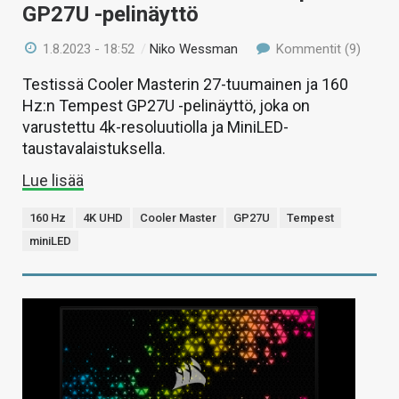
GP27U -pelinäyttö
1.8.2023 - 18:52
/
Niko Wessman
Kommentit (9)
Testissä Cooler Masterin 27-tuumainen ja 160
Hz:n Tempest GP27U -pelinäyttö, joka on
varustettu 4k-resoluutiolla ja MiniLED-
taustavalaistuksella.
Lue lisää
160 Hz
4K UHD
Cooler Master
GP27U
Tempest
miniLED