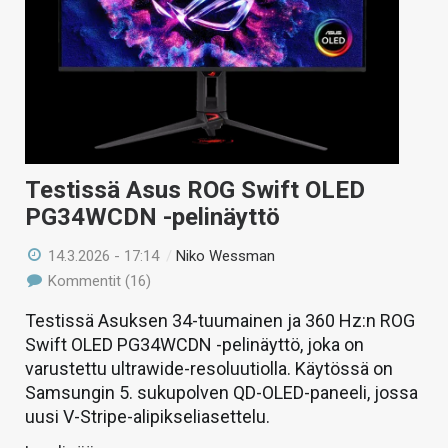
KAUPPA
VAIHDA TEEMA
HAKU
Testissä Asus ROG Swift OLED
PG34WCDN -pelinäyttö
14.3.2026 - 17:14
/
Niko Wessman
Kommentit (16)
Testissä Asuksen 34-tuumainen ja 360 Hz:n ROG
Swift OLED PG34WCDN -pelinäyttö, joka on
varustettu ultrawide-resoluutiolla. Käytössä on
Samsungin 5. sukupolven QD-OLED-paneeli, jossa
uusi V-Stripe-alipikseliasettelu.