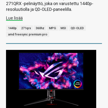
271QRX -pelinäyttö, joka on varustettu 1440p-
resoluutiolla ja QD-OLED-paneelilla.
Lue lisää
1440p
271qrx
360hz
MPG
MSI
QD-OLED
amd freesync premium pro