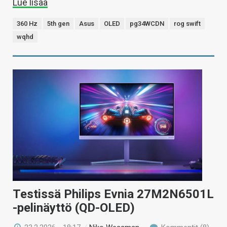
Lue lisää
360 Hz
5th gen
Asus
OLED
pg34WCDN
rog swift
wqhd
Testissä Philips Evnia 27M2N6501L
-pelinäyttö (QD-OLED)