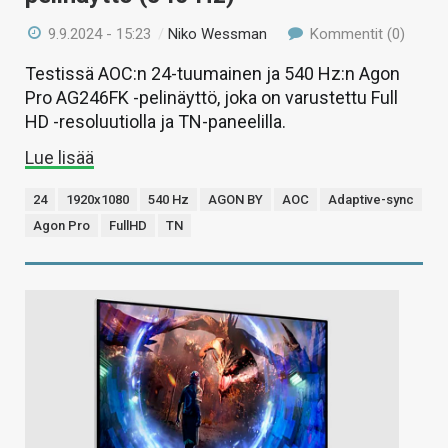
9.9.2024 - 15:23
/
Niko Wessman
Kommentit (0)
Testissä AOC:n 24-tuumainen ja 540 Hz:n Agon
Pro AG246FK -pelinäyttö, joka on varustettu Full
HD -resoluutiolla ja TN-paneelilla.
Lue lisää
24
1920x1080
540 Hz
AGON BY
AOC
Adaptive-sync
Agon Pro
FullHD
TN