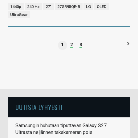
1440p
240 Hz
27"
27GR95QE-B
LG
OLED
UltraGear
1
2
3
UUTISIA LYHYESTI
Samsungin huhutaan tiputtavan Galaxy S27
Ultrasta neljännen takakameran pois