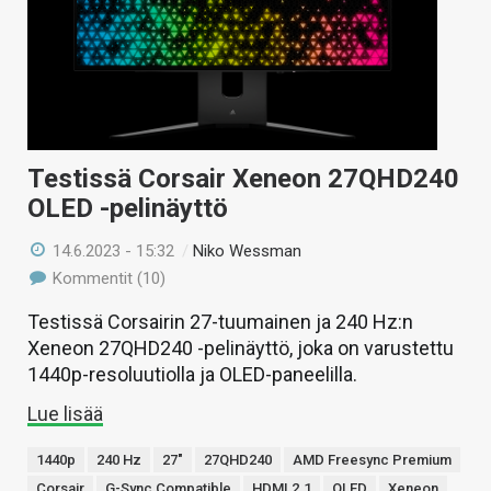
Testissä Corsair Xeneon 27QHD240
OLED -pelinäyttö
14.6.2023 - 15:32
/
Niko Wessman
Kommentit (10)
Testissä Corsairin 27-tuumainen ja 240 Hz:n
Xeneon 27QHD240 -pelinäyttö, joka on varustettu
1440p-resoluutiolla ja OLED-paneelilla.
Lue lisää
1440p
240 Hz
27"
27QHD240
AMD Freesync Premium
Corsair
G-Sync Compatible
HDMI 2.1
OLED
Xeneon