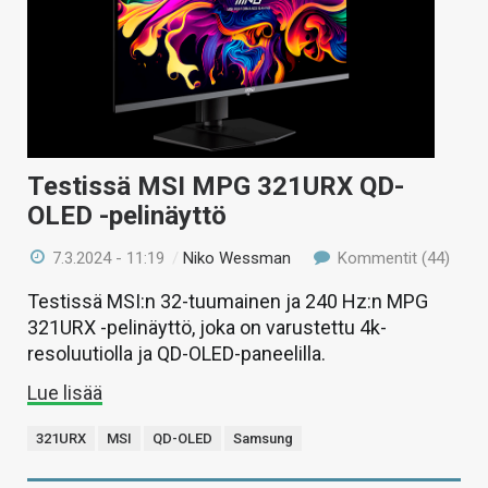
Testissä MSI MPG 321URX QD-
OLED -pelinäyttö
7.3.2024 - 11:19
/
Niko Wessman
Kommentit (44)
Testissä MSI:n 32-tuumainen ja 240 Hz:n MPG
321URX -pelinäyttö, joka on varustettu 4k-
resoluutiolla ja QD-OLED-paneelilla.
Lue lisää
321URX
MSI
QD-OLED
Samsung