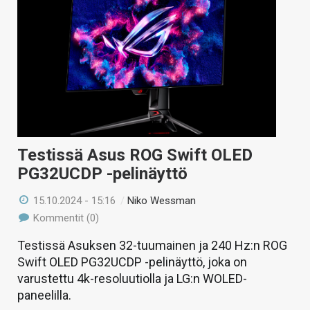
Testissä Asus ROG Swift OLED
PG32UCDP -pelinäyttö
15.10.2024 - 15:16
/
Niko Wessman
Kommentit (0)
Testissä Asuksen 32-tuumainen ja 240 Hz:n ROG
Swift OLED PG32UCDP -pelinäyttö, joka on
varustettu 4k-resoluutiolla ja LG:n WOLED-
paneelilla.