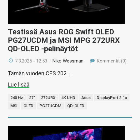
Testissä Asus ROG Swift OLED
PG27UCDM ja MSI MPG 272URX
QD-OLED -pelinäytöt
7.3.2025 - 12:53
/
Niko Wessman
Kommentit (0)
Tämän vuoden CES 202 …
Lue lisää
240 Hz
27"
272URX
4K UHD
Asus
DisplayPort 2.1a
MSI
OLED
PG27UCDM
QD-OLED