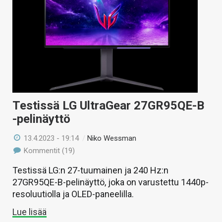
Testissä LG UltraGear 27GR95QE-B
-pelinäyttö
13.4.2023 - 19:14
/
Niko Wessman
Kommentit (19)
Testissä LG:n 27-tuumainen ja 240 Hz:n
27GR95QE-B-pelinäyttö, joka on varustettu 1440p-
resoluutiolla ja OLED-paneelilla.
Lue lisää