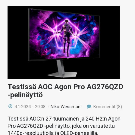
Testissä AOC Agon Pro AG276QZD
-pelinäyttö
4.1.2024 - 20:08
/
Niko Wessman
Kommentit (8)
Testissä AOC:n 27-tuumainen ja 240 Hz:n Agon
Pro AG276QZD -pelinäyttö, joka on varustettu
1440p-resoluutiolla ja OLED-paneelilla.