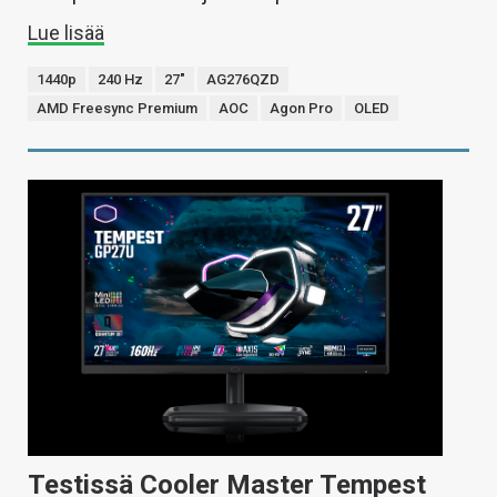
Lue lisää
1440p
240 Hz
27"
AG276QZD
AMD Freesync Premium
AOC
Agon Pro
OLED
Testissä Cooler Master Tempest