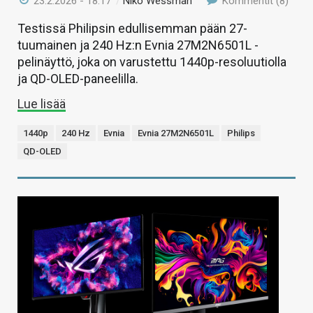
23.2.2026 - 18:17
/
Niko Wessman
Kommentit (8)
Testissä Philipsin edullisemman pään 27-
tuumainen ja 240 Hz:n Evnia 27M2N6501L -
pelinäyttö, joka on varustettu 1440p-resoluutiolla
ja QD-OLED-paneelilla.
Lue lisää
1440p
240 Hz
Evnia
Evnia 27M2N6501L
Philips
QD-OLED