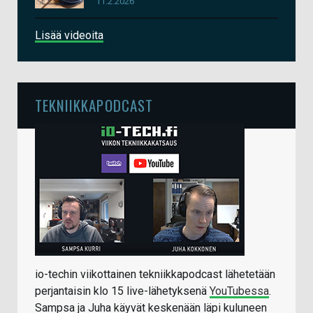
11.2.2026
Lisää videoita
TEKNIIKKAPODCAST
io-techin viikottainen tekniikkapodcast lähetetään
perjantaisin klo 15 live-lähetyksenä
YouTubessa
.
Sampsa ja Juha käyvät keskenään läpi kuluneen