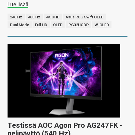
Lue lisää
240 Hz
480 Hz
4K UHD
Asus ROG Swift OLED
Dual Mode
Full HD
OLED
PG32UCDP
W-OLED
Testissä AOC Agon Pro AG247FK -
pelinäyttö (540 Hz)