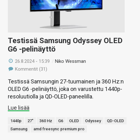
Testissä Samsung Odyssey OLED
G6 -pelinäyttö
26.8.2024 - 15:39
/
Niko Wessman
Kommentit (31)
Testissä Samsungin 27-tuumainen ja 360 Hz:n
OLED G6 -pelinäyttö, joka on varustettu 1440p-
resoluutiolla ja QD-OLED-paneelilla.
Lue lisää
1440p
27"
360 Hz
G6
OLED
Odyssey
QD-OLED
Samsung
amd freesync premium pro