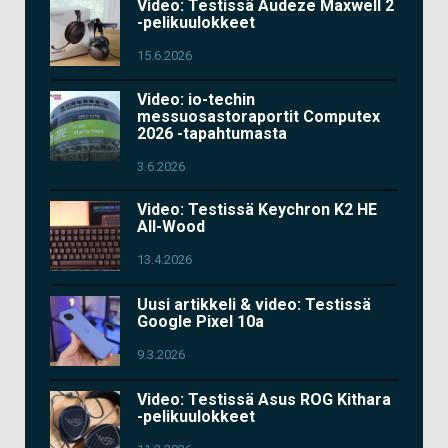
Video: Testissä Audeze Maxwell 2
-pelikuulokkeet
15.6.2026
Video: io-techin
messuosastoraportit Computex
2026 -tapahtumasta
3.6.2026
Video: Testissä Keychron K2 HE
All-Wood
13.4.2026
Uusi artikkeli & video: Testissä
Google Pixel 10a
9.3.2026
Video: Testissä Asus ROG Kithara
-pelikuulokkeet