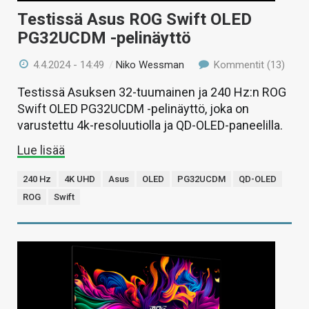
Testissä Asus ROG Swift OLED
PG32UCDM -pelinäyttö
4.4.2024 - 14:49
/
Niko Wessman
Kommentit (13)
Testissä Asuksen 32-tuumainen ja 240 Hz:n ROG
Swift OLED PG32UCDM -pelinäyttö, joka on
varustettu 4k-resoluutiolla ja QD-OLED-paneelilla.
Lue lisää
240 Hz
4K UHD
Asus
OLED
PG32UCDM
QD-OLED
ROG
Swift