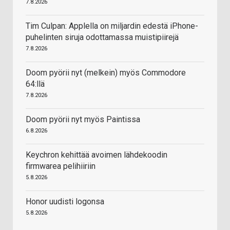
7.8.2026
Tim Culpan: Applella on miljardin edestä iPhone-
puhelinten siruja odottamassa muistipiirejä
7.8.2026
Doom pyörii nyt (melkein) myös Commodore
64:llä
7.8.2026
Doom pyörii nyt myös Paintissa
6.8.2026
Keychron kehittää avoimen lähdekoodin
firmwarea pelihiiriin
5.8.2026
Honor uudisti logonsa
5.8.2026