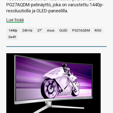
PG27AQDM-pelinäyttö, joka on varustettu 1440p-
resoluutiolla ja OLED-paneelilla.
Lue lisää
1440p
240 Hz
27"
Asus
OLED
PG27AQDM
ROG
Swift