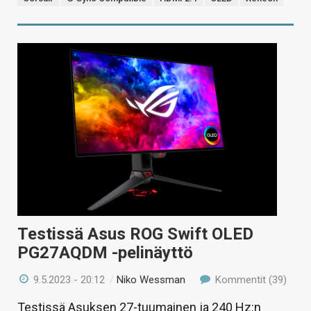
Testissä Asus ROG Swift OLED
PG27AQDM -pelinäyttö
9.5.2023 - 20:12
/
Niko Wessman
Kommentit (39)
Testissä Asuksen 27-tuumainen ja 240 Hz:n