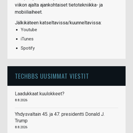
viikon ajalta ajankohtaiset tietotekniikka- ja
mobiiliaiheet.
Jälkikäteen katseltavissa/kuunneltavissa:
Youtube
iTunes
Spotify
TECHBBS UUSIMMAT VIESTIT
Laadukkaat kuulokkeet?
8.8.2026
Yhdysvaltain 45. ja 47. presidentti Donald J.
Trump
8.8.2026