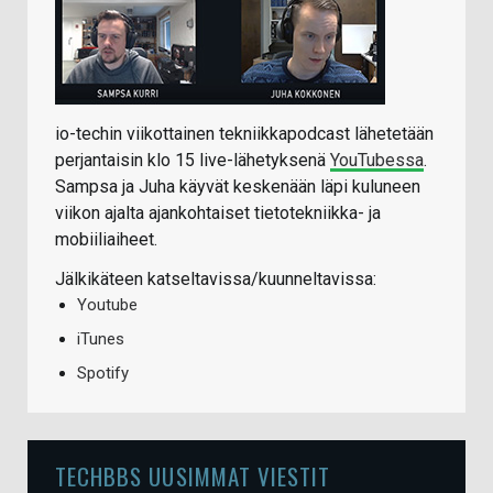
io-techin viikottainen tekniikkapodcast lähetetään
perjantaisin klo 15 live-lähetyksenä
YouTubessa
.
Sampsa ja Juha käyvät keskenään läpi kuluneen
viikon ajalta ajankohtaiset tietotekniikka- ja
mobiiliaiheet.
Jälkikäteen katseltavissa/kuunneltavissa:
Youtube
iTunes
Spotify
TECHBBS UUSIMMAT VIESTIT