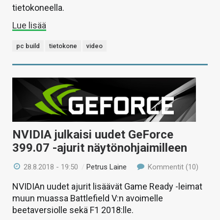
tietokoneella.
Lue lisää
pc build
tietokone
video
NVIDIA julkaisi uudet GeForce
399.07 -ajurit näytönohjaimilleen
28.8.2018 - 19:50
/
Petrus Laine
Kommentit (10)
NVIDIAn uudet ajurit lisäävät Game Ready -leimat
muun muassa Battlefield V:n avoimelle
beetaversiolle sekä F1 2018:lle.