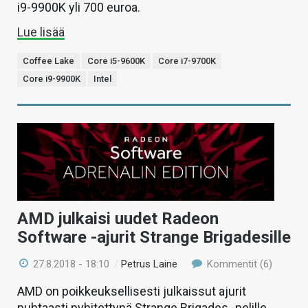
i9-9900K yli 700 euroa.
Lue lisää
Coffee Lake
Core i5-9600K
Core i7-9700K
Core i9-9900K
Intel
AMD julkaisi uudet Radeon
Software -ajurit Strange Brigadesille
27.8.2018 - 18:10
/
Petrus Laine
Kommentit (6)
AMD on poikkeuksellisesti julkaissut ajurit
puhtaasti pyhitettynä Strange Brigades -pelille,