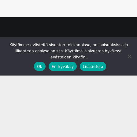
© S&J Media Oy
Käytämme evästeitä sivuston toiminnoissa, ominaisuuksissa ja
liikenteen analysoinnissa. Käyttämällä sivustoa hyväksyt
evästeiden käytön.
Ok
En hyväksy
Lisätietoja
;