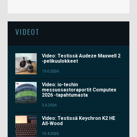
VIDEOT
Video: Testissä Audeze Maxwell 2
-pelikuulokkeet
15.6.2026
Video: io-techin
messuosastoraportit Computex
2026 -tapahtumasta
3.6.2026
Video: Testissä Keychron K2 HE
All-Wood
13.4.2026