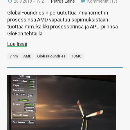
28.8.2018 - 19:21
/
Petrus Laine
Kommentit (17)
GlobalFoundriesin peruutettua 7 nanometrin
prosessinsa AMD vapautuu sopimuksistaan
tuottaa mm. kaikki prosessorinsa ja APU-piirinsä
GloFon tehtailla.
Lue lisää
7 nm
AMD
GlobalFoundries
TSMC