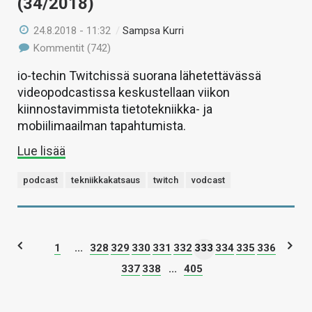
(34/2018)
24.8.2018 - 11:32
/
Sampsa Kurri
Kommentit (742)
io-techin Twitchissä suorana lähetettävässä
videopodcastissa keskustellaan viikon
kiinnostavimmista tietotekniikka- ja
mobiilimaailman tapahtumista.
Lue lisää
podcast
tekniikkakatsaus
twitch
vodcast
1
...
328
329
330
331
332
333
334
335
336
337
338
...
405