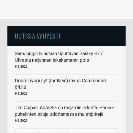
UUTISIA LYHYESTI
Samsungin huhutaan tiputtavan Galaxy S27
Ultrasta neljännen takakameran pois
8.8.2026
Doom pyörii nyt (melkein) myös Commodore
64:llä
8.8.2026
Tim Culpan: Applella on miljardin edestä iPhone-
puhelinten siruja odottamassa muistipiirejä
8.8.2026