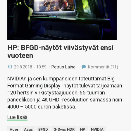
HP: BFGD-näytöt viivästyvät ensi
vuoteen
29.8.2018 - 10:59
/
Petrus Laine
Kommentit (11)
NVIDIAn ja sen kumppaneiden toteuttamat Big
Format Gaming Display -näytöt tulevat tarjoamaan
120 hertsin virkistystaajuuden, 65-tuuman
paneelikoon ja 4K UHD -resoluution samassa noin
4000 – 5000 euron paketissa.
Lue lisää
Acer
Asus
BFGD
G-Sync HDR
HP
NVIDIA