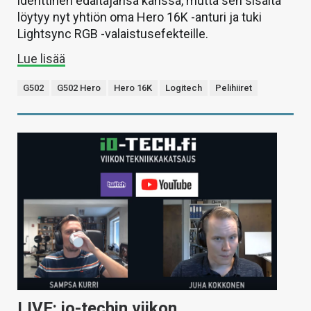
identtinen edältäjänsä kanssa, mutta sen sisältä
löytyy nyt yhtiön oma Hero 16K -anturi ja tuki
Lightsync RGB -valaistusefekteille.
Lue lisää
G502
G502 Hero
Hero 16K
Logitech
Pelihiiret
LIVE: io-techin viikon