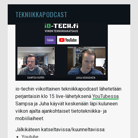
TEKNIIKKAPODCAST
io-techin viikottainen tekniikkapodcast lähetetään
perjantaisin klo 15 live-lähetyksenä
YouTubessa
.
Sampsa ja Juha käyvät keskenään läpi kuluneen
viikon ajalta ajankohtaiset tietotekniikka- ja
mobiiliaiheet.
Jälkikäteen katseltavissa/kuunneltavissa:
Youtube