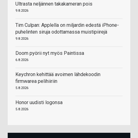
Ultrasta neljännen takakameran pois
9.8.2026
Tim Culpan: Applella on miljardin edestä iPhone-
puhelinten siruja odottamassa muistipiirejä
9.8.2026
Doom pyörii nyt myös Paintissa
6.8.2026
Keychron kehittää avoimen lähdekoodin
firmwarea pelihiiriin
5.8.2026
Honor uudisti logonsa
5.8.2026