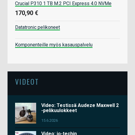
Crucial P310 1 TB M.2 PCI Express 4.0 NVMe
170,90 €
Datatronic pelikoneet
Komponenteille myös kasauspalvelu
VIDEOT
Video: Testissä Audeze Maxwell 2
-pelikuulokkeet
15.6.2026
Video: io-techin