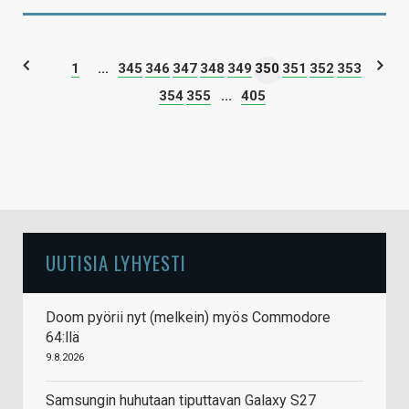
1
...
345
346
347
348
349
350
351
352
353
354
355
...
405
UUTISIA LYHYESTI
Doom pyörii nyt (melkein) myös Commodore
64:llä
9.8.2026
Samsungin huhutaan tiputtavan Galaxy S27