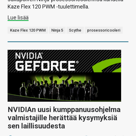
Kaze Flex 120 PWM -tuulettimella.
Lue lisää
Kaze Flex 120 PWM
Ninja 5
Scythe
prosessoricooleri
NVIDIAn uusi kumppanuusohjelma
valmistajille herättää kysymyksiä
sen laillisuudesta