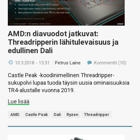
AMD:n diavuodot jatkuvat:
Threadripperin lähitulevaisuus ja
edullinen Dali
10.3.2018 - 15:31
/
Petrus Laine
Kommentit (10)
Castle Peak -koodinimellinen Threadripper-
sukupolvi lupaa tuoda täysin uusia ominaisuuksia
TR4-alustalle vuonna 2019.
Lue lisää
AMD
Castle Peak
Dali
Ryzen
Threadripper