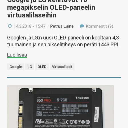
megapikselin OLED-paneelin
virtuaalilaseihin
14.3.2018 - 15:47
/
Petrus Laine
Kommentit (9)
Googlen ja LG:n uusi OLED-paneeli on kooltaan 4,3-
tuumainen ja sen pikselitiheys on peräti 1443 PPI.
Lue lisää
Google
LG
OLED
Virtuaalilasit