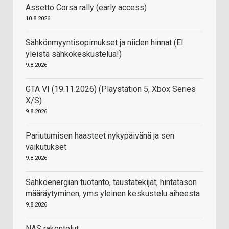
Assetto Corsa rally (early access)
10.8.2026
Sähkönmyyntisopimukset ja niiden hinnat (EI
yleistä sähkökeskustelua!)
9.8.2026
GTA VI (19.11.2026) (Playstation 5, Xbox Series
X/S)
9.8.2026
Pariutumisen haasteet nykypäivänä ja sen
vaikutukset
9.8.2026
Sähköenergian tuotanto, taustatekijät, hintatason
määräytyminen, yms yleinen keskustelu aiheesta
9.8.2026
NAS rakentelut