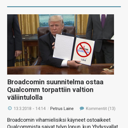
Broadcomin suunnitelma ostaa
Qualcomm torpattiin valtion
väliintulolla
13.3.2018 - 14:14
/
Petrus Laine
Kommentit (13)
Broadcomin vihamielisiksi käyneet ostoaikeet
Qualcommista saivat tylyn lopun, kun Yhdysvallat