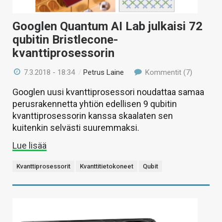
Googlen Quantum AI Lab julkaisi 72
qubitin Bristlecone-
kvanttiprosessorin
7.3.2018 - 18:34
/
Petrus Laine
Kommentit (7)
Googlen uusi kvanttiprosessori noudattaa samaa
perusrakennetta yhtiön edellisen 9 qubitin
kvanttiprosessorin kanssa skaalaten sen
kuitenkin selvästi suuremmaksi.
Lue lisää
Kvanttiprosessorit
Kvanttitietokoneet
Qubit