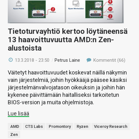
Tietoturvayhtiö kertoo löytäneensä
13 haavoittuvuutta AMD:n Zen-
alustoista
13.3.2018 - 23:50
/
Petrus Laine
Kommentit (66)
Väitetyt haavoittuvuudet koskevat näillä näkymin
vain järjestelmiä, joihin hyökkääjä pääsee käsiksi
järjestelmänvalvojatason oikeuksin ja joihin hän
kykenee päivittämään haitalliseksi tarkoitetun
BIOS-version ja muita ohjelmistoja.
Lue lisää
AMD
CTS Labs
Promontory
Ryzen
Viceroy Research
Zen