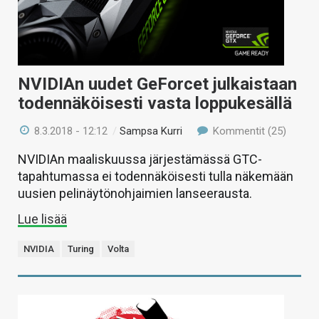
NVIDIAn uudet GeForcet julkaistaan
todennäköisesti vasta loppukesällä
8.3.2018 - 12:12
/
Sampsa Kurri
Kommentit (25)
NVIDIAn maaliskuussa järjestämässä GTC-
tapahtumassa ei todennäköisesti tulla näkemään
uusien pelinäytönohjaimien lanseerausta.
Lue lisää
NVIDIA
Turing
Volta