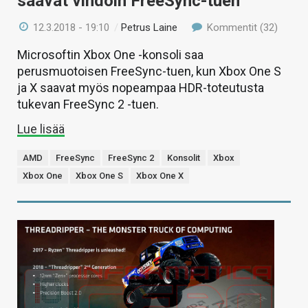
saavat vihdoin FreeSync-tuen
12.3.2018 - 19:10
/
Petrus Laine
Kommentit (32)
Microsoftin Xbox One -konsoli saa
perusmuotoisen FreeSync-tuen, kun Xbox One S
ja X saavat myös nopeampaa HDR-toteutusta
tukevan FreeSync 2 -tuen.
Lue lisää
AMD
FreeSync
FreeSync 2
Konsolit
Xbox
Xbox One
Xbox One S
Xbox One X