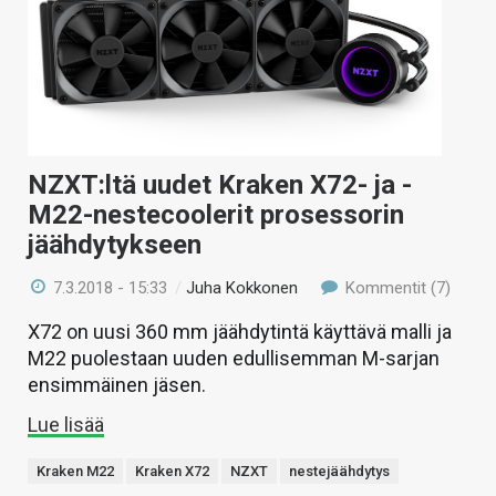
NZXT:ltä uudet Kraken X72- ja -
M22-nestecoolerit prosessorin
jäähdytykseen
7.3.2018 - 15:33
/
Juha Kokkonen
Kommentit (7)
X72 on uusi 360 mm jäähdytintä käyttävä malli ja
M22 puolestaan uuden edullisemman M-sarjan
ensimmäinen jäsen.
Lue lisää
Kraken M22
Kraken X72
NZXT
nestejäähdytys