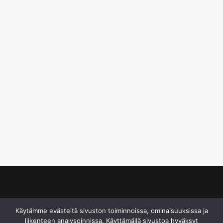
© S&J Media Oy
Käytämme evästeitä sivuston toiminnoissa, ominaisuuksissa ja
liikenteen analysoinnissa. Käyttämällä sivustoa hyväksyt