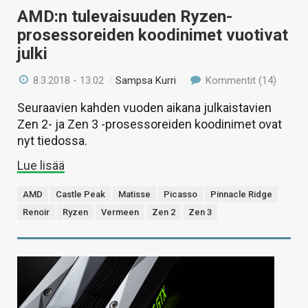
AMD:n tulevaisuuden Ryzen-
prosessoreiden koodinimet vuotivat
julki
8.3.2018 - 13:02
/
Sampsa Kurri
Kommentit (14)
Seuraavien kahden vuoden aikana julkaistavien
Zen 2- ja Zen 3 -prosessoreiden koodinimet ovat
nyt tiedossa.
Lue lisää
AMD
Castle Peak
Matisse
Picasso
Pinnacle Ridge
Renoir
Ryzen
Vermeen
Zen 2
Zen 3