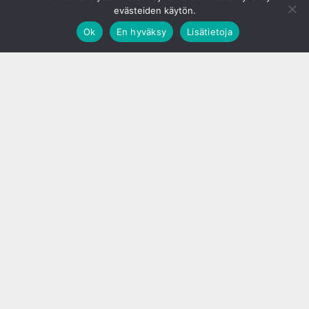
evästeiden käytön.
Ok
En hyväksy
Lisätietoja
;