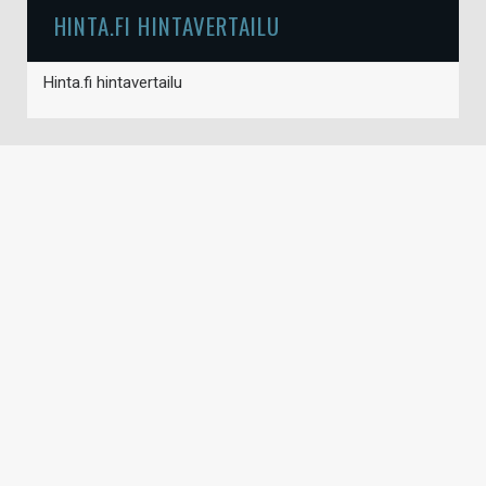
HINTA.FI HINTAVERTAILU
Hinta.fi hintavertailu