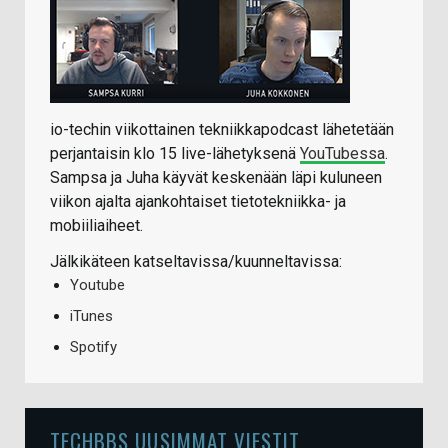
io-techin viikottainen tekniikkapodcast lähetetään
perjantaisin klo 15 live-lähetyksenä
YouTubessa
.
Sampsa ja Juha käyvät keskenään läpi kuluneen
viikon ajalta ajankohtaiset tietotekniikka- ja
mobiiliaiheet.
Jälkikäteen katseltavissa/kuunneltavissa:
Youtube
iTunes
Spotify
TECHBBS UUSIMMAT VIESTIT