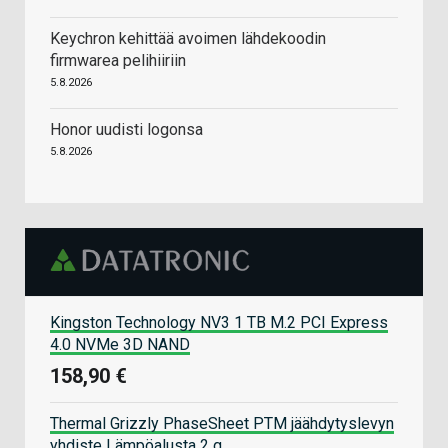
Keychron kehittää avoimen lähdekoodin
firmwarea pelihiiriin
5.8.2026
Honor uudisti logonsa
5.8.2026
Kingston Technology NV3 1 TB M.2 PCI Express
4.0 NVMe 3D NAND
158,90 €
Thermal Grizzly PhaseSheet PTM jäähdytyslevyn
yhdiste Lämpöalusta 2 g