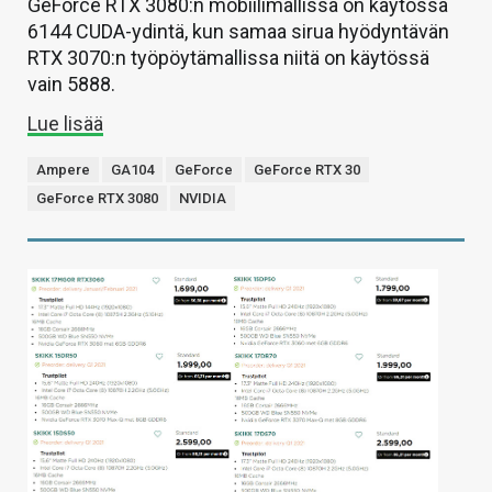
GeForce RTX 3080:n mobiilimallissa on käytössä
6144 CUDA-ydintä, kun samaa sirua hyödyntävän
RTX 3070:n työpöytämallissa niitä on käytössä
vain 5888.
Lue lisää
Ampere
GA104
GeForce
GeForce RTX 30
GeForce RTX 3080
NVIDIA