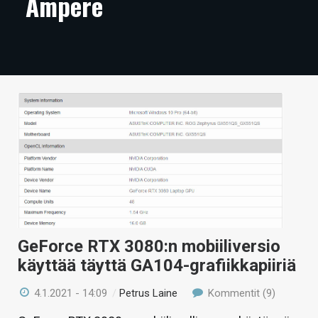
Ampere
ARTIKKELIT
VIDEOT
TECHBBS
TIETOA
HINTA.FI
KAUPPA
VAIHDA TEEMA
GeForce RTX 3080:n mobiiliversio
käyttää täyttä GA104-grafiikkapiiriä
HAKU
4.1.2021 - 14:09
/
Petrus Laine
Kommentit (9)