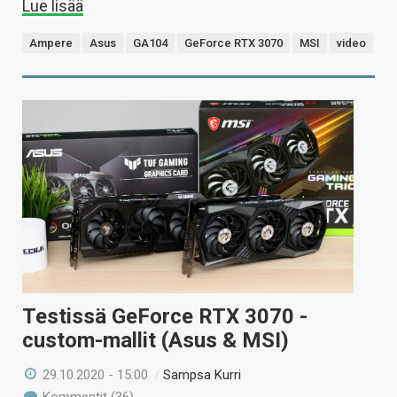
Lue lisää
Ampere
Asus
GA104
GeForce RTX 3070
MSI
video
Testissä GeForce RTX 3070 -
custom-mallit (Asus & MSI)
29.10.2020 - 15:00
/
Sampsa Kurri
Kommentit (36)