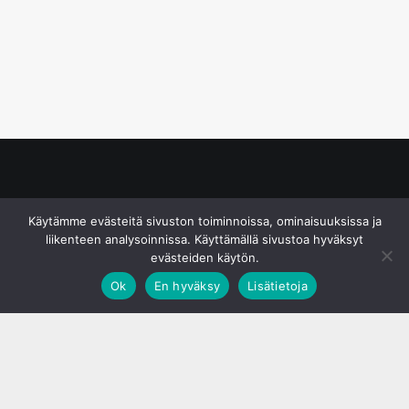
© S&J Media Oy
Käytämme evästeitä sivuston toiminnoissa, ominaisuuksissa ja
liikenteen analysoinnissa. Käyttämällä sivustoa hyväksyt
evästeiden käytön.
Ok
En hyväksy
Lisätietoja
;