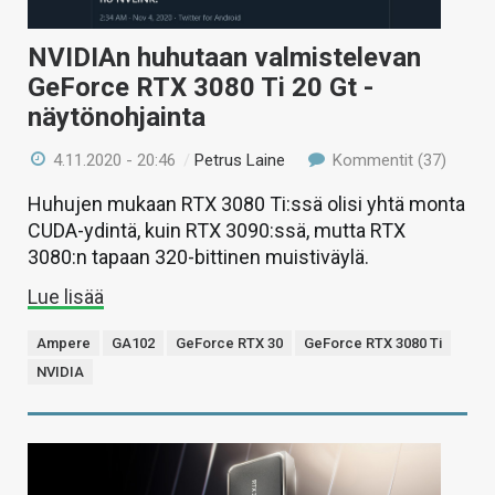
NVIDIAn huhutaan valmistelevan
GeForce RTX 3080 Ti 20 Gt -
näytönohjainta
4.11.2020 - 20:46
/
Petrus Laine
Kommentit (37)
Huhujen mukaan RTX 3080 Ti:ssä olisi yhtä monta
CUDA-ydintä, kuin RTX 3090:ssä, mutta RTX
3080:n tapaan 320-bittinen muistiväylä.
Lue lisää
Ampere
GA102
GeForce RTX 30
GeForce RTX 3080 Ti
NVIDIA