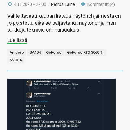
4.11.2020 - 22:00
/
Petrus Laine
Kommentit (4)
Valitettavasti kaupan listaus näytönohjaimesta on
jo poistettu eikä se paljastanut näytönohjaimen
tarkkoja teknisiä ominaisuuksia.
Lue lisää
Ampere
GA104
GeForce
GeForce RTX 3060 Ti
NVIDIA