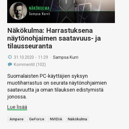
Näkökulma: Harrastuksena
näytönohjaimen saatavuus- ja
tilausseuranta
31.10.2020 - 11:29
/
Sampsa Kurri
Kommentit (102)
Suomalaisten PC-käyttäjien syksyn
muotiharrastus on seurata näytönohjaimien
saatavuutta ja oman tilauksen edistymistä
jonossa.
Lue lisää
Ampere
GeForce
NVIDIA
Näkökulma