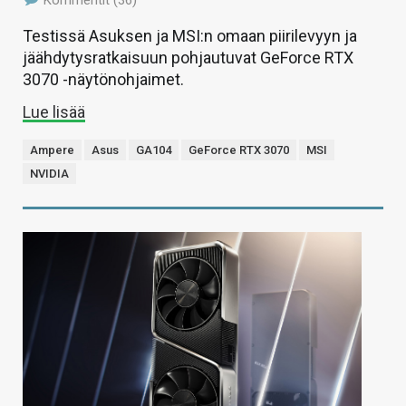
Testissä Asuksen ja MSI:n omaan piirilevyyn ja
jäähdytysratkaisuun pohjautuvat GeForce RTX
3070 -näytönohjaimet.
Lue lisää
Ampere
Asus
GA104
GeForce RTX 3070
MSI
NVIDIA