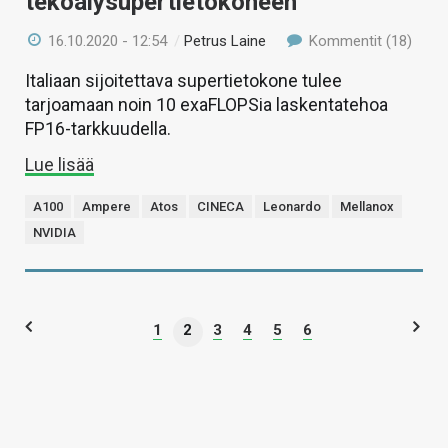
tekoälysupertietokoneen
16.10.2020 - 12:54
/
Petrus Laine
Kommentit (18)
Italiaan sijoitettava supertietokone tulee
tarjoamaan noin 10 exaFLOPSia laskentatehoa
FP16-tarkkuudella.
Lue lisää
A100
Ampere
Atos
CINECA
Leonardo
Mellanox
NVIDIA
1
2
3
4
5
6