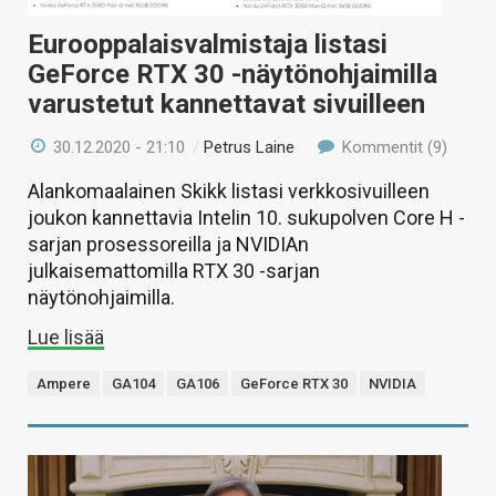
Eurooppalaisvalmistaja listasi
GeForce RTX 30 -näytönohjaimilla
varustetut kannettavat sivuilleen
30.12.2020 - 21:10
/
Petrus Laine
Kommentit (9)
Alankomaalainen Skikk listasi verkkosivuilleen
joukon kannettavia Intelin 10. sukupolven Core H -
sarjan prosessoreilla ja NVIDIAn
julkaisemattomilla RTX 30 -sarjan
näytönohjaimilla.
Lue lisää
Ampere
GA104
GA106
GeForce RTX 30
NVIDIA