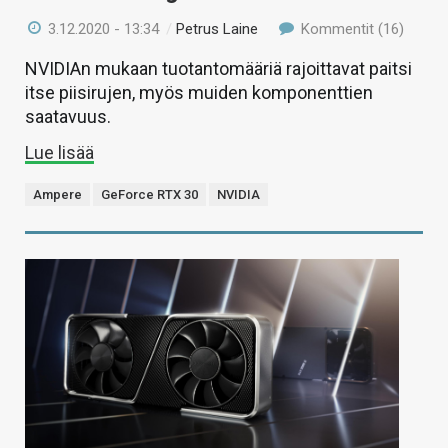
3.12.2020 - 13:34
/
Petrus Laine
Kommentit (16)
NVIDIAn mukaan tuotantomääriä rajoittavat paitsi
itse piisirujen, myös muiden komponenttien
saatavuus.
Lue lisää
Ampere
GeForce RTX 30
NVIDIA