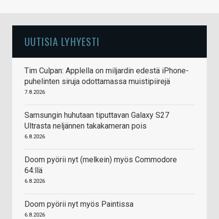
UUTISIA LYHYESTI
Tim Culpan: Applella on miljardin edestä iPhone-
puhelinten siruja odottamassa muistipiirejä
7.8.2026
Samsungin huhutaan tiputtavan Galaxy S27
Ultrasta neljännen takakameran pois
6.8.2026
Doom pyörii nyt (melkein) myös Commodore
64:llä
6.8.2026
Doom pyörii nyt myös Paintissa
6.8.2026