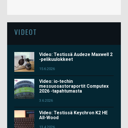
VIDEOT
Video: Testissä Audeze Maxwell 2
-pelikuulokkeet
15.6.2026
Video: io-techin
messuosastoraportit Computex
2026 -tapahtumasta
3.6.2026
Video: Testissä Keychron K2 HE
All-Wood
13.4.2026