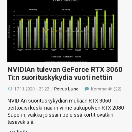
NVIDIAn tulevan GeForce RTX 3060
Ti:n suorituskykydia vuoti nettiin
17.11.2020 - 23:22
/
Petrus Laine
Kommentit (22)
NVIDIAn suorituskykydian mukaan RTX 3060 Ti
peittoaisi keskimäärin viime sukupolven RTX 2080
Superin, vaikka joissain peleissä kortit ovatkin
tasaväkisiä.