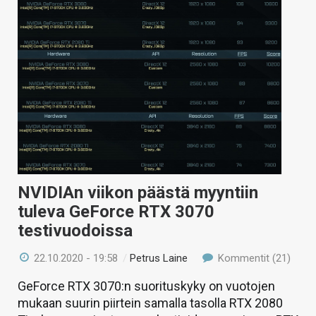
NVIDIAn viikon päästä myyntiin
tuleva GeForce RTX 3070
testivuodoissa
22.10.2020 - 19:58
/
Petrus Laine
Kommentit (21)
GeForce RTX 3070:n suorituskyky on vuotojen
mukaan suurin piirtein samalla tasolla RTX 2080