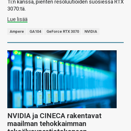
Ti:n kanssa, pienten resoluutioiden suosiessa RTX
3070:tä.
Lue lisää
Ampere
GA104
GeForce RTX 3070
NVIDIA
NVIDIA ja CINECA rakentavat
maailman tehokkaimman