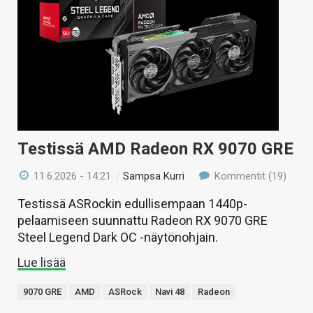
Testissä AMD Radeon RX 9070 GRE
11.6.2026 - 14:21
/
Sampsa Kurri
Kommentit (19)
Testissä ASRockin edullisempaan 1440p-
pelaamiseen suunnattu Radeon RX 9070 GRE
Steel Legend Dark OC -näytönohjain.
Lue lisää
9070 GRE
AMD
ASRock
Navi 48
Radeon