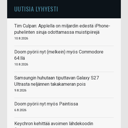
UUTISIA LYHYESTI
Tim Culpan: Applella on miljardin edestä iPhone-
puhelinten siruja odottamassa muistipiirejä
10.8.2026
Doom pyörii nyt (melkein) myös Commodore
64:llä
10.8.2026
Samsungin huhutaan tiputtavan Galaxy S27
Ultrasta neljännen takakameran pois
9.8.2026
Doom pyörii nyt myös Paintissa
6.8.2026
Keychron kehittää avoimen lähdekoodin