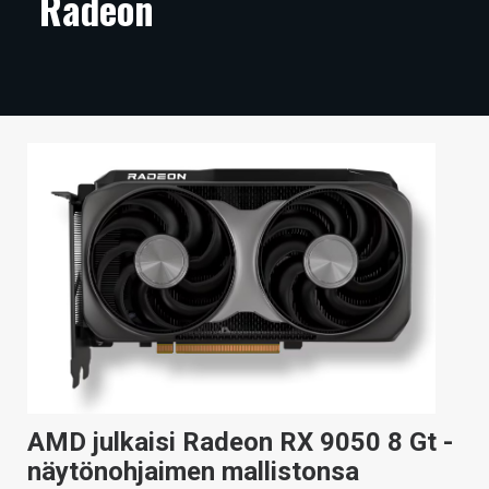
Radeon
ARTIKKELIT
VIDEOT
TECHBBS
TIETOA
HINTA.FI
KAUPPA
VAIHDA TEEMA
HAKU
AMD julkaisi Radeon RX 9050 8 Gt -
näytönohjaimen mallistonsa