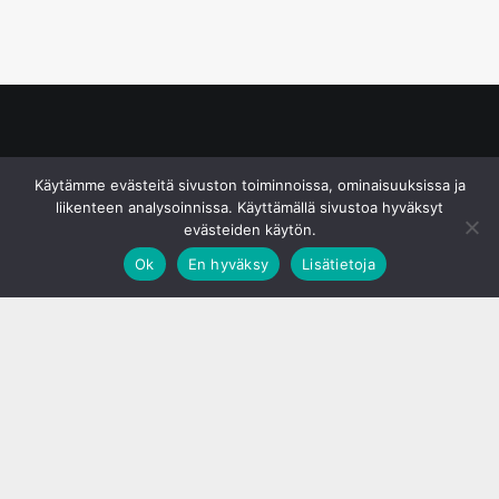
© S&J Media Oy
Käytämme evästeitä sivuston toiminnoissa, ominaisuuksissa ja
liikenteen analysoinnissa. Käyttämällä sivustoa hyväksyt
evästeiden käytön.
Ok
En hyväksy
Lisätietoja
;