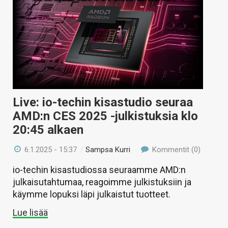
Live: io-techin kisastudio seuraa
AMD:n CES 2025 -julkistuksia klo
20:45 alkaen
6.1.2025 - 15:37
/
Sampsa Kurri
Kommentit (0)
io-techin kisastudiossa seuraamme AMD:n
julkaisutahtumaa, reagoimme julkistuksiin ja
käymme lopuksi läpi julkaistut tuotteet.
Lue lisää