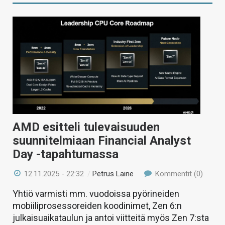
AMD esitteli tulevaisuuden
suunnitelmiaan Financial Analyst
Day -tapahtumassa
12.11.2025 - 22:32
/
Petrus Laine
Kommentit (0)
Yhtiö varmisti mm. vuodoissa pyörineiden
mobiiliprosessoreiden koodinimet, Zen 6:n
julkaisuaikataulun ja antoi viitteitä myös Zen 7:sta