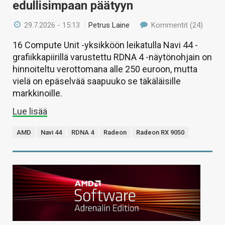
edullisimpaan päätyyn
29.7.2026 - 15:13
/
Petrus Laine
Kommentit (24)
16 Compute Unit -yksikköön leikatulla Navi 44 -
grafiikkapiirillä varustettu RDNA 4 -näytönohjain on
hinnoiteltu verottomana alle 250 euroon, mutta
vielä on epäselvää saapuuko se täkäläisille
markkinoille.
Lue lisää
AMD
Navi 44
RDNA 4
Radeon
Radeon RX 9050