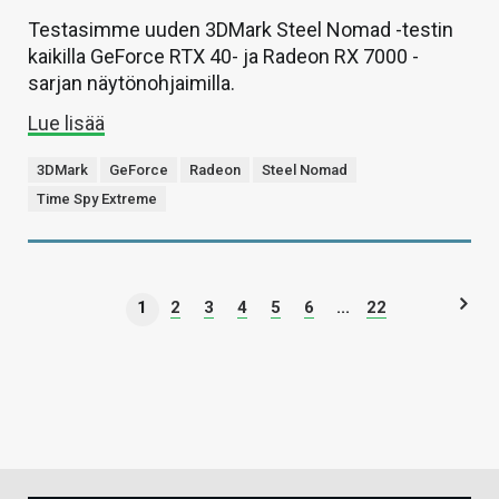
Testasimme uuden 3DMark Steel Nomad -testin
kaikilla GeForce RTX 40- ja Radeon RX 7000 -
sarjan näytönohjaimilla.
Lue lisää
3DMark
GeForce
Radeon
Steel Nomad
Time Spy Extreme
1
2
3
4
5
6
...
22