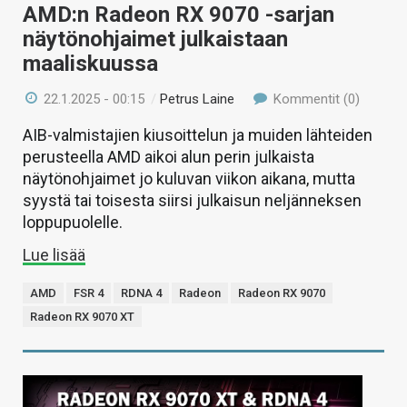
AMD:n Radeon RX 9070 -sarjan
näytönohjaimet julkaistaan
maaliskuussa
22.1.2025 - 00:15
/
Petrus Laine
Kommentit (0)
AIB-valmistajien kiusoittelun ja muiden lähteiden
perusteella AMD aikoi alun perin julkaista
näytönohjaimet jo kuluvan viikon aikana, mutta
syystä tai toisesta siirsi julkaisun neljänneksen
loppupuolelle.
Lue lisää
AMD
FSR 4
RDNA 4
Radeon
Radeon RX 9070
Radeon RX 9070 XT