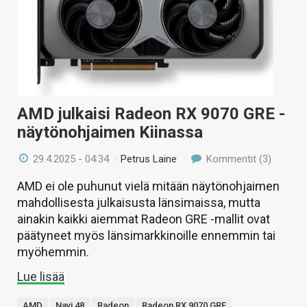
AMD julkaisi Radeon RX 9070 GRE -
näytönohjaimen Kiinassa
29.4.2025 - 04:34
/
Petrus Laine
Kommentit (3)
AMD ei ole puhunut vielä mitään näytönohjaimen
mahdollisesta julkaisusta länsimaissa, mutta
ainakin kaikki aiemmat Radeon GRE -mallit ovat
päätyneet myös länsimarkkinoille ennemmin tai
myöhemmin.
Lue lisää
AMD
Navi 48
Radeon
Radeon RX 9070 GRE