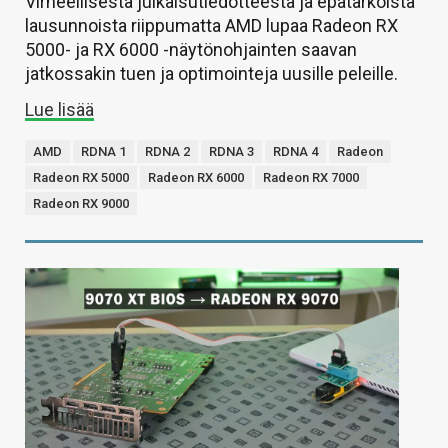
Virheellisestä julkaisutiedotteesta ja epätarkoista
lausunnoista riippumatta AMD lupaa Radeon RX
5000- ja RX 6000 -näytönohjainten saavan
jatkossakin tuen ja optimointeja uusille peleille.
Lue lisää
AMD
RDNA 1
RDNA 2
RDNA 3
RDNA 4
Radeon
Radeon RX 5000
Radeon RX 6000
Radeon RX 7000
Radeon RX 9000