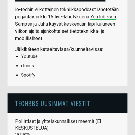
io-techin viikottainen tekniikkapodcast lähetetään
perjantaisin klo 15 live-lähetyksenä
YouTubessa
.
Sampsa ja Juha käyvät keskenään läpi kuluneen
viikon ajalta ajankohtaiset tietotekniikka- ja
mobiiliaiheet.
Jälkikäteen katseltavissa/kuunneltavissa:
Youtube
iTunes
Spotify
TECHBBS UUSIMMAT VIESTIT
Poliittiset ja yhteiskunnalliset meemit (EI
KESKUSTELUA)
10.8.2026