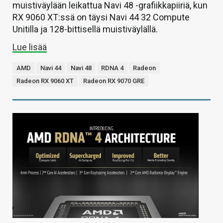
muistiväylään leikattua Navi 48 -grafiikkapiiriä, kun
RX 9060 XT:ssä on täysi Navi 44 32 Compute
Unitilla ja 128-bittisellä muistiväylällä.
Lue lisää
AMD
Navi 44
Navi 48
RDNA 4
Radeon
Radeon RX 9060 XT
Radeon RX 9070 GRE