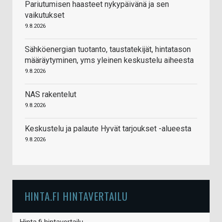
Pariutumisen haasteet nykypäivänä ja sen
vaikutukset
9.8.2026
Sähköenergian tuotanto, taustatekijät, hintatason
määräytyminen, yms yleinen keskustelu aiheesta
9.8.2026
NAS rakentelut
9.8.2026
Keskustelu ja palaute Hyvät tarjoukset -alueesta
9.8.2026
HINTA.FI HINTAVERTAILU