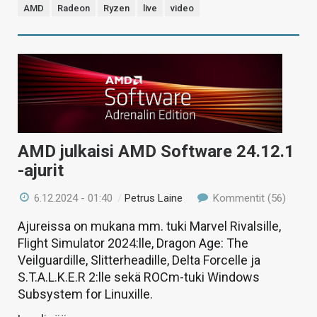
AMD
Radeon
Ryzen
live
video
AMD julkaisi AMD Software 24.12.1
-ajurit
6.12.2024 - 01:40
/
Petrus Laine
Kommentit (56)
Ajureissa on mukana mm. tuki Marvel Rivalsille,
Flight Simulator 2024:lle, Dragon Age: The
Veilguardille, Slitterheadille, Delta Forcelle ja
S.T.A.L.K.E.R 2:lle sekä ROCm-tuki Windows
Subsystem for Linuxille.