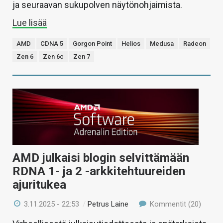
ja seuraavan sukupolven näytönohjaimista.
Lue lisää
AMD
CDNA 5
Gorgon Point
Helios
Medusa
Radeon
Zen 6
Zen 6c
Zen 7
AMD julkaisi blogin selvittämään
RDNA 1- ja 2 -arkkitehtuureiden
ajuritukea
3.11.2025 - 22:53
/
Petrus Laine
Kommentit (20)