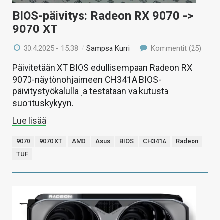
BIOS-päivitys: Radeon RX 9070 ->
9070 XT
30.4.2025 - 15:38
/
Sampsa Kurri
Kommentit (25)
Päivitetään XT BIOS edullisempaan Radeon RX
9070-näytönohjaimeen CH341A BIOS-
päivitystyökalulla ja testataan vaikutusta
suorituskykyyn.
Lue lisää
9070
9070 XT
AMD
Asus
BIOS
CH341A
Radeon
TUF