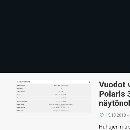
Vuodot 
Polaris 
näytöno
15.10.2018 -
Huhujen mukaa