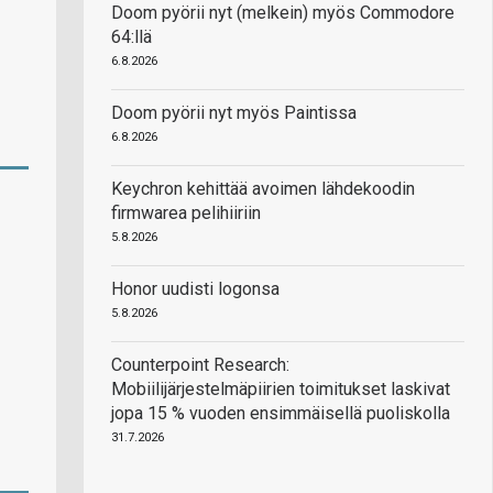
Doom pyörii nyt (melkein) myös Commodore
64:llä
6.8.2026
Doom pyörii nyt myös Paintissa
6.8.2026
Keychron kehittää avoimen lähdekoodin
firmwarea pelihiiriin
5.8.2026
Honor uudisti logonsa
5.8.2026
Counterpoint Research:
Mobiilijärjestelmäpiirien toimitukset laskivat
jopa 15 % vuoden ensimmäisellä puoliskolla
31.7.2026