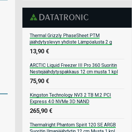
Thermal Grizzly PhaseSheet PTM
jäähdytyslevyn yhdiste Lämpöalusta 2 g
13,90 €
ARCTIC Liquid Freezer III Pro 360 Suoritin
Nestejäähdytyspakkaus 12 cm musta 1 kpl
75,90 €
Kingston Technology NV3 2 TB M.2 PCI
Express 4.0 NVMe 3D NAND
265,90 €
Thermalright Phantom Spirit 120 SE ARGB
Suoritin Ilmanjäähdytin 12 cm Musta 1 kpl