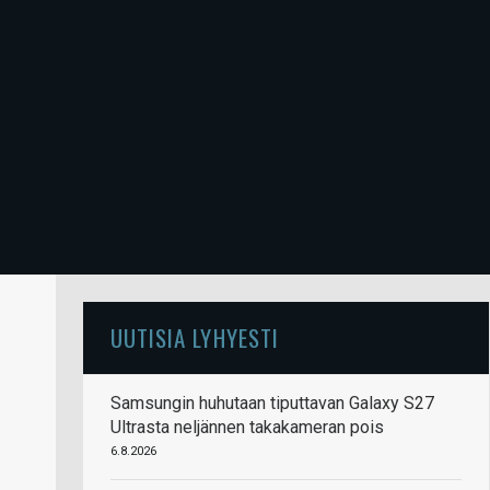
UUTISIA LYHYESTI
Samsungin huhutaan tiputtavan Galaxy S27
Ultrasta neljännen takakameran pois
6.8.2026