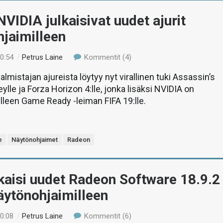
VIDIA julkaisivat uudet ajurit
jaimilleen
20:54
/
Petrus Laine
Kommentit (4)
mistajan ajureista löytyy nyt virallinen tuki Assassin’s
lle ja Forza Horizon 4:lle, jonka lisäksi NVIDIA on
illeen Game Ready -leiman FIFA 19:lle.
e
Näytönohjaimet
Radeon
kaisi uudet Radeon Software 18.9.2
näytönohjaimilleen
20:08
/
Petrus Laine
Kommentit (6)