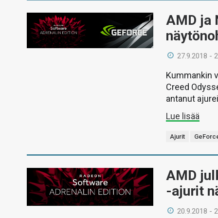
AMD ja N
näytönoh
27.9.2018 - 
Kummankin val
Creed Odyssey
antanut ajure
Lue lisää
Ajurit
GeForc
AMD jul
-ajurit 
20.9.2018 - 