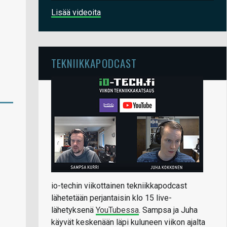
Lisää videoita
TEKNIIKKAPODCAST
io-techin viikottainen tekniikkapodcast
lähetetään perjantaisin klo 15 live-
lähetyksenä
YouTubessa
. Sampsa ja Juha
käyvät keskenään läpi kuluneen viikon ajalta