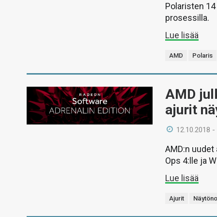
Polaristen 14
prosessilla.
Lue lisää
AMD
Polaris
AMD julk
ajurit n
12.10.2018 -
AMD:n uudet aj
Ops 4:lle ja 
Lue lisää
Ajurit
Näytöno