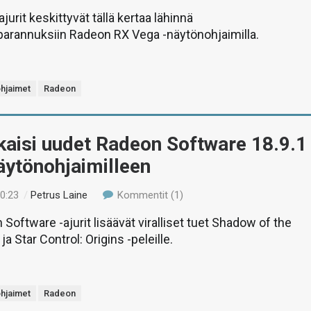
urit keskittyvät tällä kertaa lähinnä
parannuksiin Radeon RX Vega -näytönohjaimilla.
hjaimet
Radeon
kaisi uudet Radeon Software 18.9.1
näytönohjaimilleen
20:23
/
Petrus Laine
Kommentit (1)
Software -ajurit lisäävät viralliset tuet Shadow of the
a Star Control: Origins -peleille.
hjaimet
Radeon