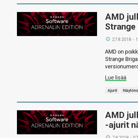
AMD julk
Strange 
27.8.2018 - 
AMD on poikke
Strange Brigad
versionumerok
Lue lisää
Ajurit
Näytöno
AMD jul
-ajurit 
7.8.2018 - 07