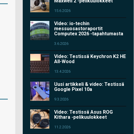
Maxwell 2 -pelikuulokkeet
15.6.2026
Video: io-techin
messuosastoraportit
Computex 2026 -tapahtumasta
3.6.2026
Video: Testissä Keychron K2 HE
All-Wood
13.4.2026
Uusi artikkeli & video: Testissä
Google Pixel 10a
9.3.2026
Video: Testissä Asus ROG
Kithara -pelikuulokkeet
11.2.2026