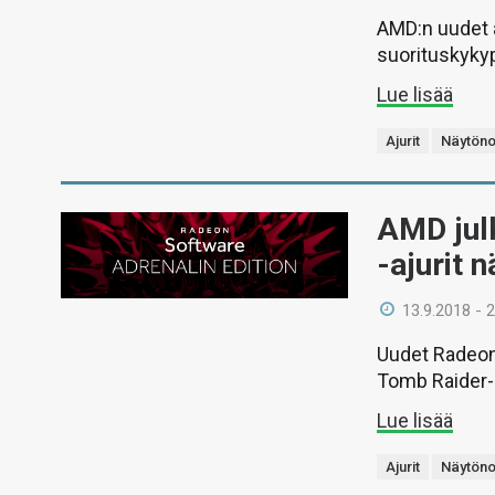
AMD:n uudet aj
suorituskyky
Lue lisää
Ajurit
Näytöno
AMD jul
-ajurit 
13.9.2018 - 
Uudet Radeon 
Tomb Raider- j
Lue lisää
Ajurit
Näytöno