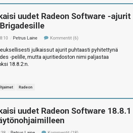
aisi uudet Radeon Software -ajurit
Brigadesille
18:10
/
Petrus Laine
Kommentit (6)
uksellisesti julkaissut ajurit puhtaasti pyhitettynä
es -pelille, mutta ajuritiedoston nimi paljastaa
si 18.8.2:n.
hjaimet
Radeon
kaisi uudet Radeon Software 18.8.1
näytönohjaimilleen
:38
/
Petrus Laine
Kommentit (18)