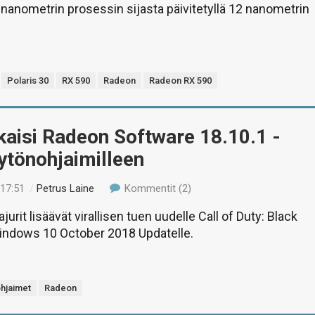
 nanometrin prosessin sijasta päivitetyllä 12 nanometrin
Polaris 30
RX 590
Radeon
Radeon RX 590
aisi Radeon Software 18.10.1 -
äytönohjaimilleen
 17:51
/
Petrus Laine
Kommentit (2)
urit lisäävät virallisen tuen uudelle Call of Duty: Black
Windows 10 October 2018 Updatelle.
hjaimet
Radeon