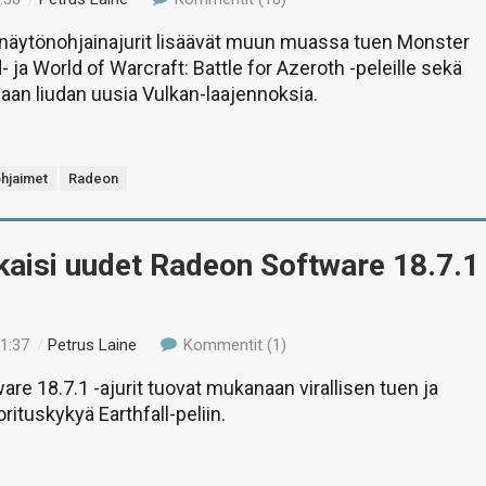
näytönohjainajurit lisäävät muun muassa tuen Monster
 ja World of Warcraft: Battle for Azeroth -peleille sekä
an liudan uusia Vulkan-laajennoksia.
hjaimet
Radeon
kaisi uudet Radeon Software 18.7.1
11:37
/
Petrus Laine
Kommentit (1)
re 18.7.1 -ajurit tuovat mukanaan virallisen tuen ja
ituskykyä Earthfall-peliin.