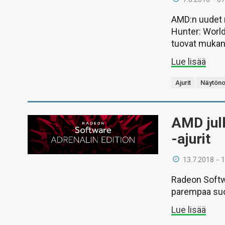
AMD:n uudet 
Hunter: World-
tuovat mukana
Lue lisää
Ajurit
Näytöno
AMD jul
-ajurit
13.7.2018 - 
Radeon Softwa
parempaa suor
Lue lisää