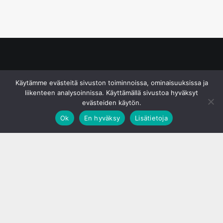
© S&J Media Oy
Käytämme evästeitä sivuston toiminnoissa, ominaisuuksissa ja
liikenteen analysoinnissa. Käyttämällä sivustoa hyväksyt
evästeiden käytön.
Ok
En hyväksy
Lisätietoja
;