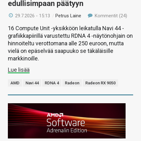
edullisimpaan päätyyn
29.7.2026 - 15:13
/
Petrus Laine
Kommentit (24)
16 Compute Unit -yksikköön leikatulla Navi 44 -
grafiikkapiirillä varustettu RDNA 4 -näytönohjain on
hinnoiteltu verottomana alle 250 euroon, mutta
vielä on epäselvää saapuuko se täkäläisille
markkinoille.
Lue lisää
AMD
Navi 44
RDNA 4
Radeon
Radeon RX 9050