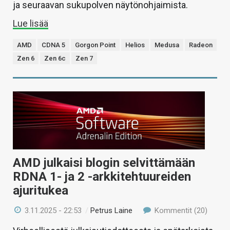
ja seuraavan sukupolven näytönohjaimista.
Lue lisää
AMD
CDNA 5
Gorgon Point
Helios
Medusa
Radeon
Zen 6
Zen 6c
Zen 7
AMD julkaisi blogin selvittämään
RDNA 1- ja 2 -arkkitehtuureiden
ajuritukea
3.11.2025 - 22:53
/
Petrus Laine
Kommentit (20)