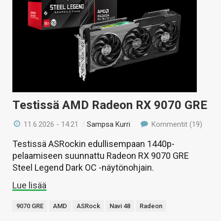
Testissä AMD Radeon RX 9070 GRE
11.6.2026 - 14:21
/
Sampsa Kurri
Kommentit (19)
Testissä ASRockin edullisempaan 1440p-
pelaamiseen suunnattu Radeon RX 9070 GRE
Steel Legend Dark OC -näytönohjain.
Lue lisää
9070 GRE
AMD
ASRock
Navi 48
Radeon