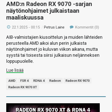
AMD:n Radeon RX 9070 -sarjan
näytönohjaimet julkaistaan
maaliskuussa
22.1.2025 - 00:15
/
Petrus Laine
Kommentit (0)
AIB-valmistajien kiusoittelun ja muiden lähteiden
perusteella AMD aikoi alun perin julkaista
näytönohjaimet jo kuluvan viikon aikana, mutta
syystä tai toisesta siirsi julkaisun neljänneksen
loppupuolelle.
Lue lisää
AMD
FSR 4
RDNA 4
Radeon
Radeon RX 9070
Radeon RX 9070 XT