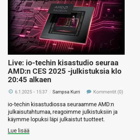
Live: io-techin kisastudio seuraa
AMD:n CES 2025 -julkistuksia klo
20:45 alkaen
6.1.2025 - 15:37
/
Sampsa Kurri
Kommentit (0)
io-techin kisastudiossa seuraamme AMD:n
julkaisutahtumaa, reagoimme julkistuksiin ja
käymme lopuksi läpi julkaistut tuotteet.
Lue lisää