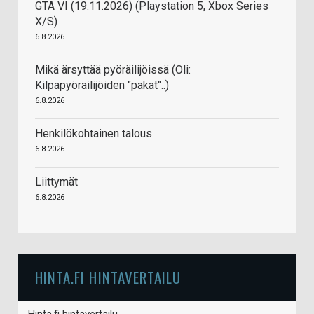
GTA VI (19.11.2026) (Playstation 5, Xbox Series
X/S)
6.8.2026
Mikä ärsyttää pyöräilijöissä (Oli:
Kilpapyöräilijöiden "pakat"..)
6.8.2026
Henkilökohtainen talous
6.8.2026
Liittymät
6.8.2026
HINTA.FI HINTAVERTAILU