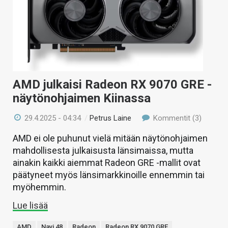
AMD julkaisi Radeon RX 9070 GRE -
näytönohjaimen Kiinassa
29.4.2025 - 04:34
/
Petrus Laine
Kommentit (3)
AMD ei ole puhunut vielä mitään näytönohjaimen
mahdollisesta julkaisusta länsimaissa, mutta
ainakin kaikki aiemmat Radeon GRE -mallit ovat
päätyneet myös länsimarkkinoille ennemmin tai
myöhemmin.
Lue lisää
AMD
Navi 48
Radeon
Radeon RX 9070 GRE