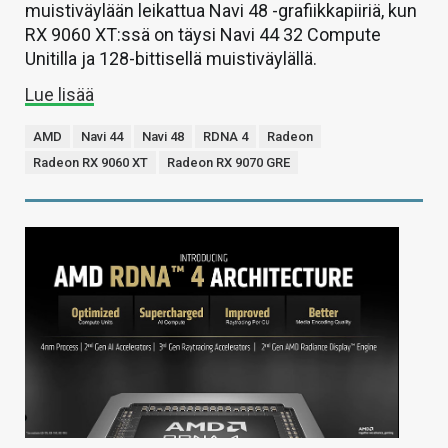
muistiväylään leikattua Navi 48 -grafiikkapiiriä, kun
RX 9060 XT:ssä on täysi Navi 44 32 Compute
Unitilla ja 128-bittisellä muistiväylällä.
Lue lisää
AMD
Navi 44
Navi 48
RDNA 4
Radeon
Radeon RX 9060 XT
Radeon RX 9070 GRE