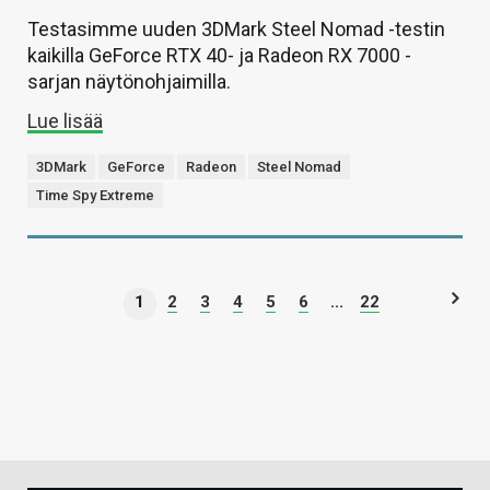
Testasimme uuden 3DMark Steel Nomad -testin
kaikilla GeForce RTX 40- ja Radeon RX 7000 -
sarjan näytönohjaimilla.
Lue lisää
3DMark
GeForce
Radeon
Steel Nomad
Time Spy Extreme
1
2
3
4
5
6
...
22