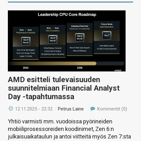
AMD esitteli tulevaisuuden
suunnitelmiaan Financial Analyst
Day -tapahtumassa
12.11.2025 - 22:32
/
Petrus Laine
Kommentit (0)
Yhtiö varmisti mm. vuodoissa pyörineiden
mobiiliprosessoreiden koodinimet, Zen 6:n
julkaisuaikataulun ja antoi viitteitä myös Zen 7:sta