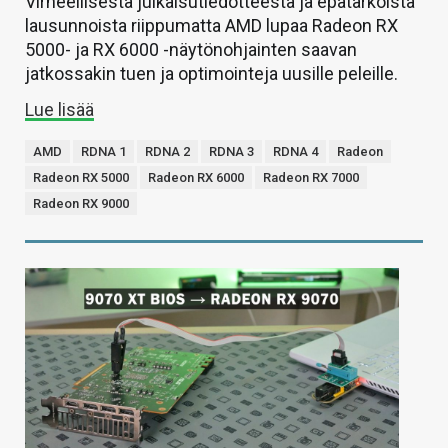
Virheellisestä julkaisutiedotteesta ja epätarkoista
lausunnoista riippumatta AMD lupaa Radeon RX
5000- ja RX 6000 -näytönohjainten saavan
jatkossakin tuen ja optimointeja uusille peleille.
Lue lisää
AMD
RDNA 1
RDNA 2
RDNA 3
RDNA 4
Radeon
Radeon RX 5000
Radeon RX 6000
Radeon RX 7000
Radeon RX 9000