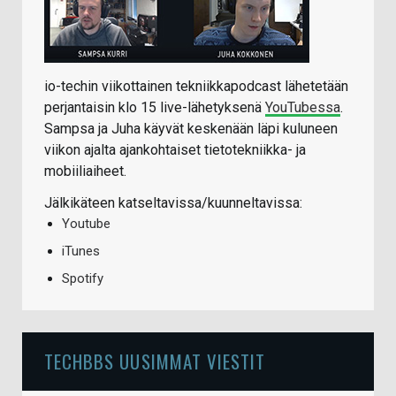
io-techin viikottainen tekniikkapodcast lähetetään
perjantaisin klo 15 live-lähetyksenä
YouTubessa
.
Sampsa ja Juha käyvät keskenään läpi kuluneen
viikon ajalta ajankohtaiset tietotekniikka- ja
mobiiliaiheet.
Jälkikäteen katseltavissa/kuunneltavissa:
Youtube
iTunes
Spotify
TECHBBS UUSIMMAT VIESTIT