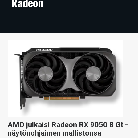
Radeon
ARTIKKELIT
VIDEOT
TECHBBS
TIETOA
HINTA.FI
KAUPPA
VAIHDA TEEMA
HAKU
AMD julkaisi Radeon RX 9050 8 Gt -
näytönohjaimen mallistonsa