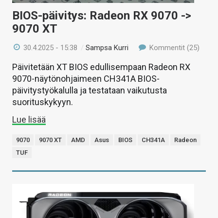
BIOS-päivitys: Radeon RX 9070 ->
9070 XT
30.4.2025 - 15:38
/
Sampsa Kurri
Kommentit (25)
Päivitetään XT BIOS edullisempaan Radeon RX
9070-näytönohjaimeen CH341A BIOS-
päivitystyökalulla ja testataan vaikutusta
suorituskykyyn.
Lue lisää
9070
9070 XT
AMD
Asus
BIOS
CH341A
Radeon
TUF