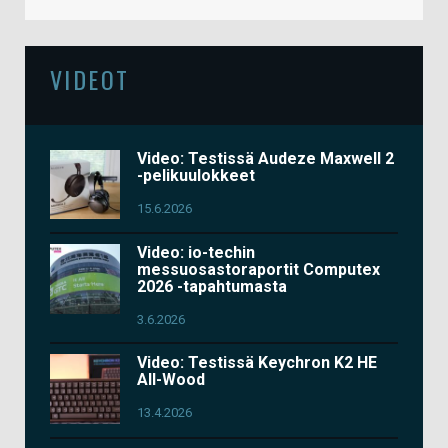
VIDEOT
Video: Testissä Audeze Maxwell 2
-pelikuulokkeet
15.6.2026
Video: io-techin
messuosastoraportit Computex
2026 -tapahtumasta
3.6.2026
Video: Testissä Keychron K2 HE
All-Wood
13.4.2026