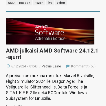
AMD
Radeon
Ryzen
live
video
AMD julkaisi AMD Software 24.12.1
-ajurit
6.12.2024 - 01:40
/
Petrus Laine
Kommentit (56)
Ajureissa on mukana mm. tuki Marvel Rivalsille,
Flight Simulator 2024:lle, Dragon Age: The
Veilguardille, Slitterheadille, Delta Forcelle ja
S.T.A.L.K.E.R 2:lle sekä ROCm-tuki Windows
Subsystem for Linuxille.