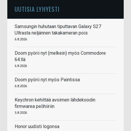
UUTISIA LYHYESTI
Samsungin huhutaan tiputtavan Galaxy S27
Ultrasta neljännen takakameran pois
6.8.2026
Doom pyörii nyt (melkein) myös Commodore
64:llä
6.8.2026
Doom pyörii nyt myös Paintissa
6.8.2026
Keychron kehittää avoimen lähdekoodin
firmwarea pelihiiriin
5.8.2026
Honor uudisti logonsa