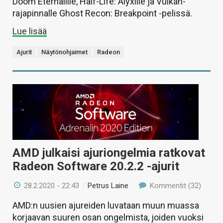
Doom Eternalille, Half-Life: Alyxille ja Vulkan-
rajapinnalle Ghost Recon: Breakpoint -pelissä.
Lue lisää
Ajurit
Näytönohjaimet
Radeon
AMD julkaisi ajuriongelmia ratkovat
Radeon Software 20.2.2 -ajurit
28.2.2020 - 22:43
/
Petrus Laine
Kommentit (32)
AMD:n uusien ajureiden luvataan muun muassa
korjaavan suuren osan ongelmista, joiden vuoksi