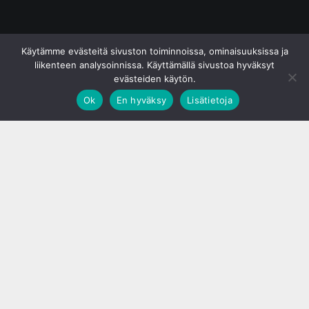
© S&J Media Oy
Käytämme evästeitä sivuston toiminnoissa, ominaisuuksissa ja
liikenteen analysoinnissa. Käyttämällä sivustoa hyväksyt
evästeiden käytön.
Ok
En hyväksy
Lisätietoja
;