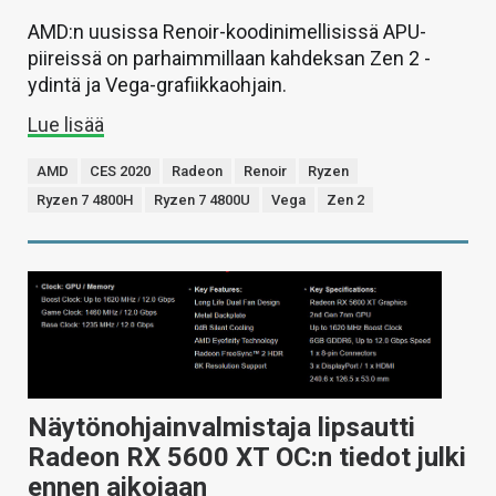
AMD:n uusissa Renoir-koodinimellisissä APU-
piireissä on parhaimmillaan kahdeksan Zen 2 -
ydintä ja Vega-grafiikkaohjain.
Lue lisää
AMD
CES 2020
Radeon
Renoir
Ryzen
Ryzen 7 4800H
Ryzen 7 4800U
Vega
Zen 2
Näytönohjainvalmistaja lipsautti
Radeon RX 5600 XT OC:n tiedot julki
ennen aikojaan