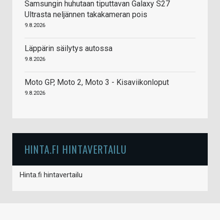
Samsungin huhutaan tiputtavan Galaxy S27
Ultrasta neljännen takakameran pois
9.8.2026
Läppärin säilytys autossa
9.8.2026
Moto GP, Moto 2, Moto 3 - Kisaviikonloput
9.8.2026
HINTA.FI HINTAVERTAILU
Hinta.fi hintavertailu