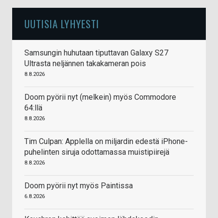
UUTISIA LYHYESTI
Samsungin huhutaan tiputtavan Galaxy S27
Ultrasta neljännen takakameran pois
8.8.2026
Doom pyörii nyt (melkein) myös Commodore
64:llä
8.8.2026
Tim Culpan: Applella on miljardin edestä iPhone-
puhelinten siruja odottamassa muistipiirejä
8.8.2026
Doom pyörii nyt myös Paintissa
6.8.2026