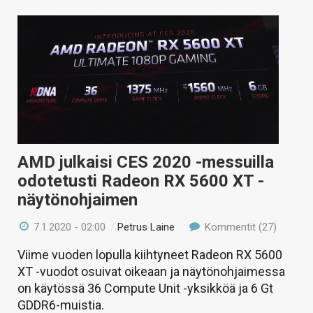
AMD julkaisi CES 2020 -messuilla
odotetusti Radeon RX 5600 XT -
näytönohjaimen
7.1.2020 - 02:00
/
Petrus Laine
Kommentit (27)
Viime vuoden lopulla kiihtyneet Radeon RX 5600
XT -vuodot osuivat oikeaan ja näytönohjaimessa
on käytössä 36 Compute Unit -yksikköä ja 6 Gt
GDDR6-muistia.