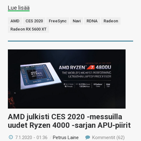
Lue lisää
AMD
CES 2020
FreeSync
Navi
RDNA
Radeon
Radeon RX 5600 XT
AMD julkisti CES 2020 -messuilla
uudet Ryzen 4000 -sarjan APU-piirit
7.1.2020 - 01:36
/
Petrus Laine
Kommentit (62)