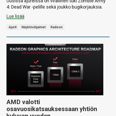
Uusissa ajureissa on virallinen tuki Zombie Army
4: Dead War -pelille sekä joukko bugikorjauksia.
Lue lisää
Ajurit
Näytönohjaimet
Radeon
AMD valotti
osavuosikatsauksessaan yhtiön
kuluvan vuoden