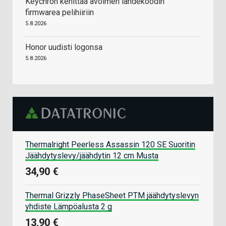
Keychron kehittää avoimen lähdekoodin
firmwarea pelihiiriin
5.8.2026
Honor uudisti logonsa
5.8.2026
Thermalright Peerless Assassin 120 SE Suoritin
Jäähdytyslevy/jäähdytin 12 cm Musta
34,90 €
Thermal Grizzly PhaseSheet PTM jäähdytyslevyn
yhdiste Lämpöalusta 2 g
13,90 €