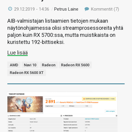
29.12.2019 - 14:36
/
Petrus Laine
Kommentit (7)
AIB-valmistajan listaamien tietojen mukaan
näytönohjaimessa olisi streamprosessoreita yhtä
paljon kuin RX 5700:ssa, mutta muistikaista on
kuristettu 192-bittiseksi.
Lue lisää
AMD
Navi 10
Radeon
Radeon RX 5600
Radeon RX 5600 XT