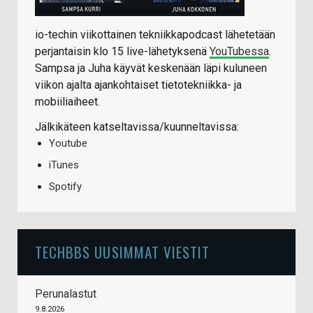
io-techin viikottainen tekniikkapodcast lähetetään
perjantaisin klo 15 live-lähetyksenä
YouTubessa
.
Sampsa ja Juha käyvät keskenään läpi kuluneen
viikon ajalta ajankohtaiset tietotekniikka- ja
mobiiliaiheet.
Jälkikäteen katseltavissa/kuunneltavissa:
Youtube
iTunes
Spotify
TECHBBS UUSIMMAT VIESTIT
Perunalastut
9.8.2026