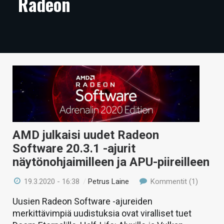
Radeon
ARTIKKELIT
VIDEOT
TECHBBS
TIETOA
HINTA.FI
KAUPPA
AMD julkaisi uudet Radeon
VAIHDA TEEMA
Software 20.3.1 -ajurit
näytönohjaimilleen ja APU-piireilleen
19.3.2020 - 16:38
/
Petrus Laine
Kommentit (1)
HAKU
Uusien Radeon Software -ajureiden
merkittävimpiä uudistuksia ovat viralliset tuet