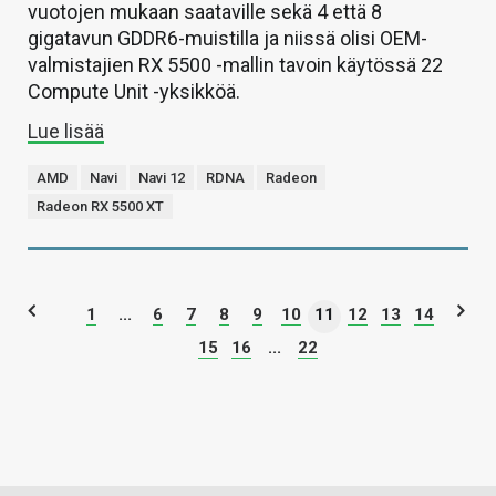
vuotojen mukaan saataville sekä 4 että 8
gigatavun GDDR6-muistilla ja niissä olisi OEM-
valmistajien RX 5500 -mallin tavoin käytössä 22
Compute Unit -yksikköä.
Lue lisää
AMD
Navi
Navi 12
RDNA
Radeon
Radeon RX 5500 XT
1
...
6
7
8
9
10
11
12
13
14
15
16
...
22