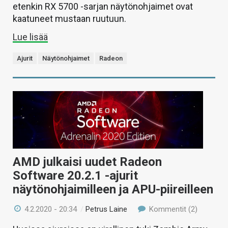
etenkin RX 5700 -sarjan näytönohjaimet ovat
kaatuneet mustaan ruutuun.
Lue lisää
Ajurit
Näytönohjaimet
Radeon
AMD julkaisi uudet Radeon
Software 20.2.1 -ajurit
näytönohjaimilleen ja APU-piireilleen
4.2.2020 - 20:34
/
Petrus Laine
Kommentit (2)