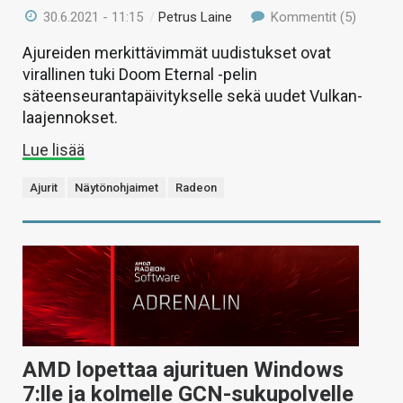
30.6.2021 - 11:15
/
Petrus Laine
Kommentit (5)
Ajureiden merkittävimmät uudistukset ovat
virallinen tuki Doom Eternal -pelin
säteenseurantapäivitykselle sekä uudet Vulkan-
laajennokset.
Lue lisää
Ajurit
Näytönohjaimet
Radeon
AMD lopettaa ajurituen Windows
7:lle ja kolmelle GCN-sukupolvelle