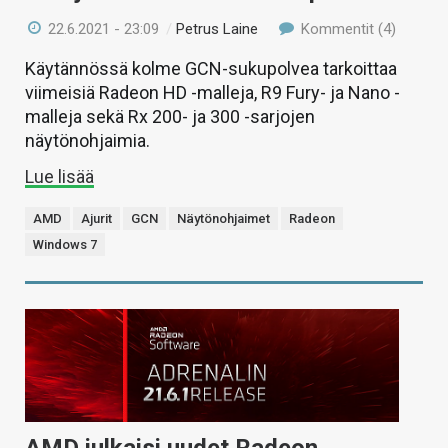
22.6.2021 - 23:09
/
Petrus Laine
Kommentit (4)
Käytännössä kolme GCN-sukupolvea tarkoittaa
viimeisiä Radeon HD -malleja, R9 Fury- ja Nano -
malleja sekä Rx 200- ja 300 -sarjojen
näytönohjaimia.
Lue lisää
AMD
Ajurit
GCN
Näytönohjaimet
Radeon
Windows 7
AMD julkaisi uudet Radeon