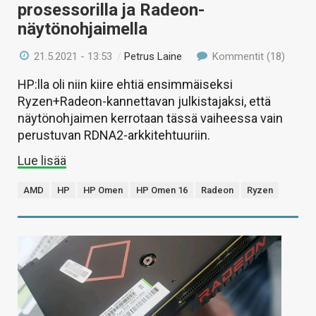
prosessorilla ja Radeon-
näytönohjaimella
21.5.2021 - 13:53
/
Petrus Laine
Kommentit (18)
HP:lla oli niin kiire ehtiä ensimmäiseksi
Ryzen+Radeon-kannettavan julkistajaksi, että
näytönohjaimen kerrotaan tässä vaiheessa vain
perustuvan RDNA2-arkkitehtuuriin.
Lue lisää
AMD
HP
HP Omen
HP Omen 16
Radeon
Ryzen