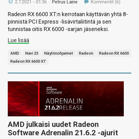
2.7.2021 - 01:36
/
Petrus Laine
Kommentit (6)
Radeon RX 6600 XT:n kerrotaan käyttävän yhtä 8-
pinnistä PCI Express -lisävirtaliitintä ja sen
tunnistaa oitis RX 6000 -sarjan jäseneksi.
Lue lisää
AMD
Navi 23
Näytönohjaimet
Radeon
Radeon RX 6600
Radeon RX 6600 XT
AMD julkaisi uudet Radeon
Software Adrenalin 21.6.2 -ajurit