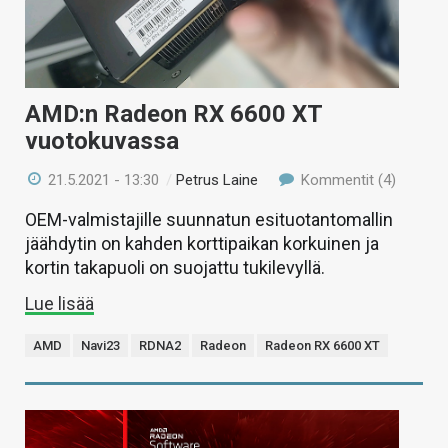
AMD:n Radeon RX 6600 XT
vuotokuvassa
21.5.2021 - 13:30
/
Petrus Laine
Kommentit (4)
OEM-valmistajille suunnatun esituotantomallin
jäähdytin on kahden korttipaikan korkuinen ja
kortin takapuoli on suojattu tukilevyllä.
Lue lisää
AMD
Navi23
RDNA2
Radeon
Radeon RX 6600 XT