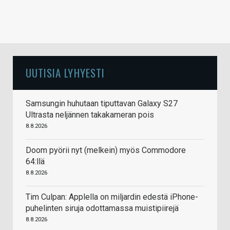
UUTISIA LYHYESTI
Samsungin huhutaan tiputtavan Galaxy S27
Ultrasta neljännen takakameran pois
8.8.2026
Doom pyörii nyt (melkein) myös Commodore
64:llä
8.8.2026
Tim Culpan: Applella on miljardin edestä iPhone-
puhelinten siruja odottamassa muistipiirejä
8.8.2026