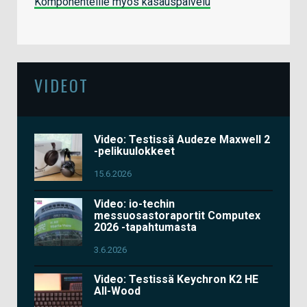
Komponenteille myös kasauspalvelu
VIDEOT
Video: Testissä Audeze Maxwell 2
-pelikuulokkeet
15.6.2026
Video: io-techin
messuosastoraportit Computex
2026 -tapahtumasta
3.6.2026
Video: Testissä Keychron K2 HE
All-Wood