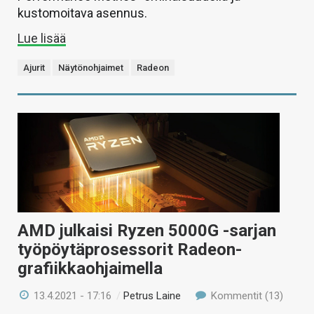
kustomoitava asennus.
Lue lisää
Ajurit
Näytönohjaimet
Radeon
AMD julkaisi Ryzen 5000G -sarjan
työpöytäprosessorit Radeon-
grafiikkaohjaimella
13.4.2021 - 17:16
/
Petrus Laine
Kommentit (13)