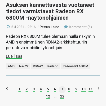
Asuksen kannettavasta vuotaneet
tiedot varmistavat Radeon RX
6800M -näytönohjaimen
6.4.2021 - 22:16
/
Petrus Laine
Kommentit (6)
Radeon RX 6800M tulee olemaan näillä näkymin
AMD:n ensimmäinen RDNA2-arkkitehtuuriin
perustuva mobiilinäytönohjain.
Lue lisää
AMD
Navi22
RDNA2
Radeon
Radeon RX 6800M
1
2
3
4
5
6
7
8
9
10
11
12
...
22