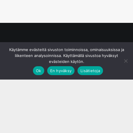
© S&J Media Oy
Käytämme evästeitä sivuston toiminnoissa, ominaisuuksissa ja
liikenteen analysoinnissa. Käyttämällä sivustoa hyväksyt
evästeiden käytön.
Ok
En hyväksy
Lisätietoja
;