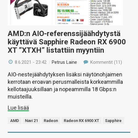
AMD:n AIO-referenssijäähdytystä
käyttävä Sapphire Radeon RX 6900
XT ”XTXH” listattiin myyntiin
8.6.2021 - 23:42
/
Petrus Laine
Kommentit (11)
AIO-nestejäähdytyksen lisäksi näytönohjaimen
kerrotaan eroavan perusmalleista korkeammilla
kellotaajuuksillaan ja nopeammilla 18 Gbps:n
muisteilla.
Lue lisää
AMD
Navi 21
Radeon
Radeon RX 6900 XT
Sapphire