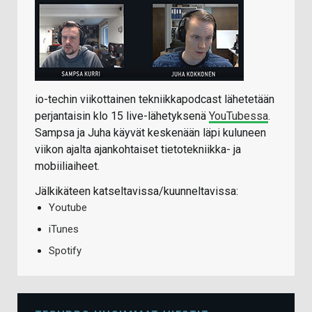
io-techin viikottainen tekniikkapodcast lähetetään
perjantaisin klo 15 live-lähetyksenä
YouTubessa
.
Sampsa ja Juha käyvät keskenään läpi kuluneen
viikon ajalta ajankohtaiset tietotekniikka- ja
mobiiliaiheet.
Jälkikäteen katseltavissa/kuunneltavissa:
Youtube
iTunes
Spotify