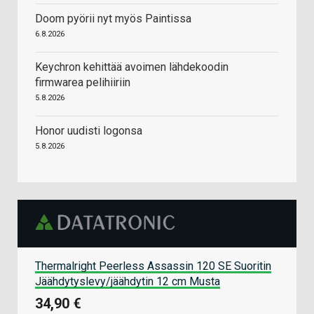
Doom pyörii nyt myös Paintissa
6.8.2026
Keychron kehittää avoimen lähdekoodin
firmwarea pelihiiriin
5.8.2026
Honor uudisti logonsa
5.8.2026
Thermalright Peerless Assassin 120 SE Suoritin
Jäähdytyslevy/jäähdytin 12 cm Musta
34,90 €