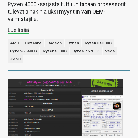
Ryzen 4000 -sarjasta tuttuun tapaan prosessorit
tulevat ainakin aluksi myyntiin vain OEM-
valmistajille.
Lue lisää
AMD
Cezanne
Radeon
Ryzen
Ryzen 3 5300G
Ryzen 5 5600G
Ryzen 5000G
Ryzen 7 5700G
Vega
Zen 3