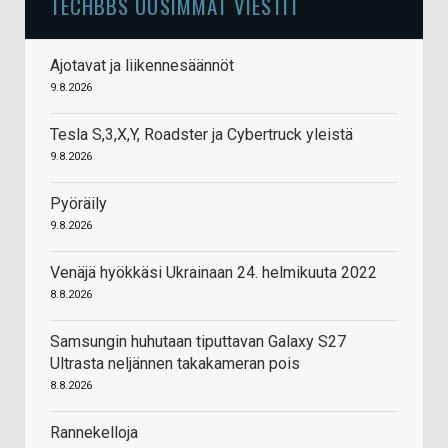
TECHBBS UUSIMMAT VIESTIT
Ajotavat ja liikennesäännöt
9.8.2026
Tesla S,3,X,Y, Roadster ja Cybertruck yleistä
9.8.2026
Pyöräily
9.8.2026
Venäjä hyökkäsi Ukrainaan 24. helmikuuta 2022
8.8.2026
Samsungin huhutaan tiputtavan Galaxy S27
Ultrasta neljännen takakameran pois
8.8.2026
Rannekelloja