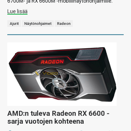
6700M- ja RX 6600M -mobiilinäytönohjaimille.
Lue lisää
Ajurit
Näytönohjaimet
Radeon
AMD:n tuleva Radeon RX 6600 -
sarja vuotojen kohteena