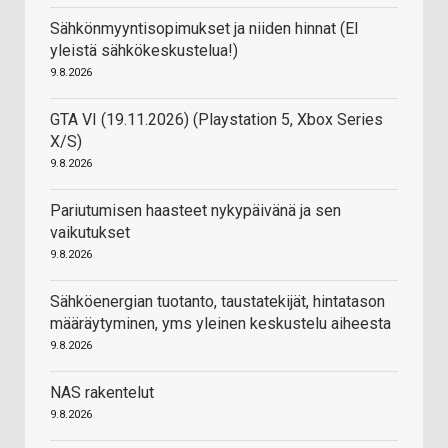
Sähkönmyyntisopimukset ja niiden hinnat (EI
yleistä sähkökeskustelua!)
9.8.2026
GTA VI (19.11.2026) (Playstation 5, Xbox Series
X/S)
9.8.2026
Pariutumisen haasteet nykypäivänä ja sen
vaikutukset
9.8.2026
Sähköenergian tuotanto, taustatekijät, hintatason
määräytyminen, yms yleinen keskustelu aiheesta
9.8.2026
NAS rakentelut
9.8.2026