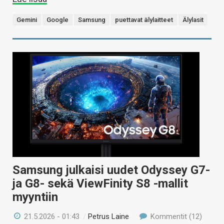
Gemini
Google
Samsung
puettavat älylaitteet
Älylasit
Samsung julkaisi uudet Odyssey G7-
ja G8- sekä ViewFinity S8 -mallit
myyntiin
21.5.2026 - 01:43
/
Petrus Laine
Kommentit (12)