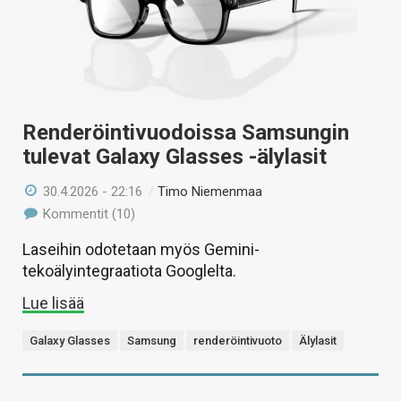
Renderöintivuodoissa Samsungin
tulevat Galaxy Glasses -älylasit
30.4.2026 - 22:16
/
Timo Niemenmaa
Kommentit (10)
Laseihin odotetaan myös Gemini-
tekoälyintegraatiota Googlelta.
Lue lisää
Galaxy Glasses
Samsung
renderöintivuoto
Älylasit