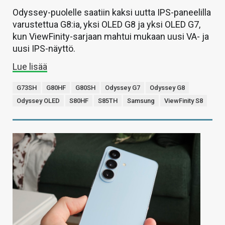
Odyssey-puolelle saatiin kaksi uutta IPS-paneelilla
varustettua G8:ia, yksi OLED G8 ja yksi OLED G7,
kun ViewFinity-sarjaan mahtui mukaan uusi VA- ja
uusi IPS-näyttö.
Lue lisää
G73SH
G80HF
G80SH
Odyssey G7
Odyssey G8
Odyssey OLED
S80HF
S85TH
Samsung
ViewFinity S8