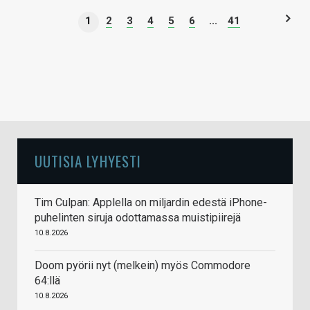
1
2
3
4
5
6
...
41
UUTISIA LYHYESTI
Tim Culpan: Applella on miljardin edestä iPhone-
puhelinten siruja odottamassa muistipiirejä
10.8.2026
Doom pyörii nyt (melkein) myös Commodore
64:llä
10.8.2026