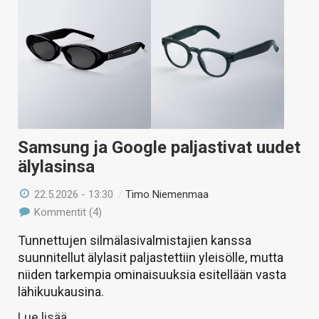
Samsung ja Google paljastivat uudet
älylasinsa
22.5.2026 - 13:30
/
Timo Niemenmaa
Kommentit (4)
Tunnettujen silmälasivalmistajien kanssa
suunnitellut älylasit paljastettiin yleisölle, mutta
niiden tarkempia ominaisuuksia esitellään vasta
lähikuukausina.
Lue lisää