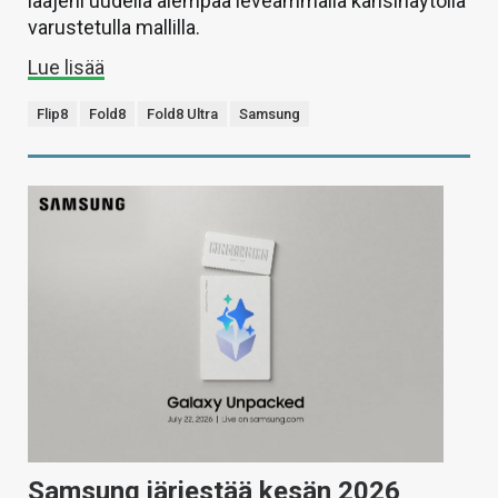
laajeni uudella aiempaa leveämmällä kansinäytöllä
varustetulla mallilla.
Lue lisää
Flip8
Fold8
Fold8 Ultra
Samsung
Samsung järjestää kesän 2026