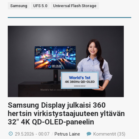
Samsung
UFS 5.0
Universal Flash Storage
Samsung Display julkaisi 360
hertsin virkistystaajuuteen yltävän
32″ 4K QD-OLED-paneelin
29.5.2026 - 00:07
/
Petrus Laine
Kommentit (35)