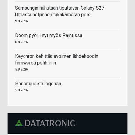
Samsungin huhutaan tiputtavan Galaxy S27
Ultrasta neljännen takakameran pois
9.8.2026
Doom pyörii nyt myös Paintissa
6.8.2026
Keychron kehittää avoimen lähdekoodin
firmwarea pelihiiriin
5.8.2026
Honor uudisti logonsa
5.8.2026