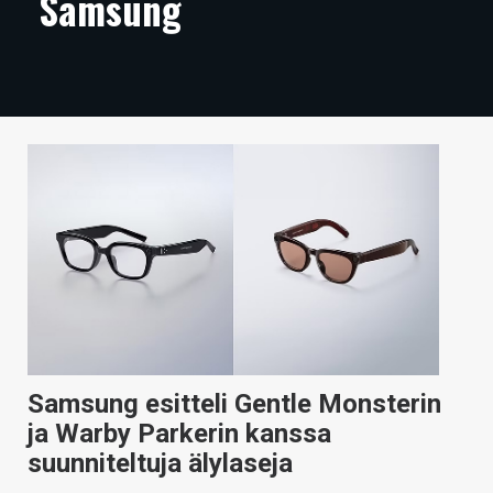
Samsung
ARTIKKELIT
VIDEOT
TECHBBS
TIETOA
HINTA.FI
KAUPPA
VAIHDA TEEMA
Samsung esitteli Gentle Monsterin
HAKU
ja Warby Parkerin kanssa
suunniteltuja älylaseja