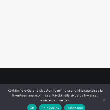
© S&J Media Oy
Käytämme evästeitä sivuston toiminnoissa, ominaisuuksissa ja
liikenteen analysoinnissa. Käyttämällä sivustoa hyväksyt
evästeiden käytön.
Ok
En hyväksy
Lisätietoja