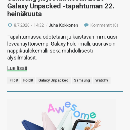
Galaxy Unpacked -tapahtuman 22.
heinäkuuta
8.7.2026 - 14:32
/
Juha Kokkonen
Kommentit (0)
Tapahtumassa odotetaan julkaistavan mm. uusi
leveänäyttöisempi Galaxy Fold -malli, uusi avoin
nappikuulokemalli sekä mahdollisesti
älysilmälasit.
Lue lisää
Flip8
Fold8
Galaxy Unpacked
Samsung
Watch9