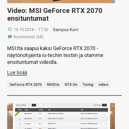
Video: MSI GeForce RTX 2070
ensituntumat
16.10.2018 - 17:50
/
Sampsa Kurri
Kommentit (68)
MSI:ltä saapui kaksi GeForce RTX 2070 -
näytönohjainta io-techin testiin ja otamme
ensituntumat videolla.
Lue lisää
GeForce RTX 2070
NVIDIA
RTX On
Turing
video