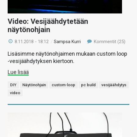
Video: Vesijäähdytetään
näytönohjain
8.11.2018 - 18:12
/
Sampsa Kurri
Kommentit (25)
Lisäsimme näytönohjaimen mukaan custom loop
-vesijäähdytyksen kiertoon.
Lue lisää
DIY
Näytönohjain
custom-loop
pc build
vesijäähdytys
video