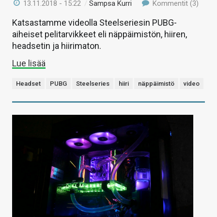
13.11.2018 - 15:22
/
Sampsa Kurri
Kommentit (3)
Katsastamme videolla Steelseriesin PUBG-
aiheiset pelitarvikkeet eli näppäimistön, hiiren,
headsetin ja hiirimaton.
Lue lisää
Headset
PUBG
Steelseries
hiiri
näppäimistö
video