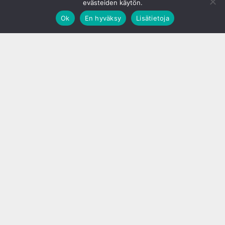
evästeiden käytön.
Ok
En hyväksy
Lisätietoja
;