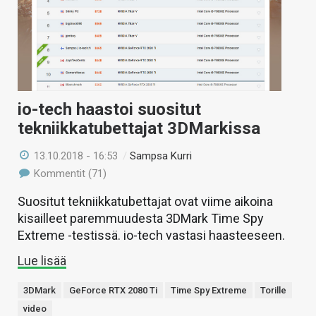
io-tech haastoi suositut
tekniikkatubettajat 3DMarkissa
13.10.2018 - 16:53
/
Sampsa Kurri
Kommentit (71)
Suositut tekniikkatubettajat ovat viime aikoina
kisailleet paremmuudesta 3DMark Time Spy
Extreme -testissä. io-tech vastasi haasteeseen.
Lue lisää
3DMark
GeForce RTX 2080 Ti
Time Spy Extreme
Torille
video