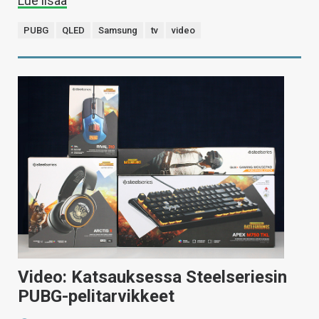
Lue lisää
PUBG
QLED
Samsung
tv
video
Video: Katsauksessa Steelseriesin
PUBG-pelitarvikkeet