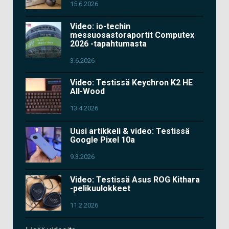
15.6.2026
Video: io-techin
messuosastoraportit Computex
2026 -tapahtumasta
3.6.2026
Video: Testissä Keychron K2 HE
All-Wood
13.4.2026
Uusi artikkeli & video: Testissä
Google Pixel 10a
9.3.2026
Video: Testissä Asus ROG Kithara
-pelikuulokkeet
11.2.2026