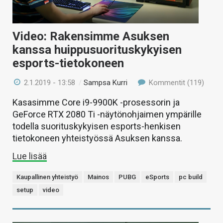
Video: Rakensimme Asuksen
kanssa huippusuorituskykyisen
esports-tietokoneen
2.1.2019 - 13:58
/
Sampsa Kurri
Kommentit (119)
Kasasimme Core i9-9900K -prosessorin ja
GeForce RTX 2080 Ti -näytönohjaimen ympärille
todella suorituskykyisen esports-henkisen
tietokoneen yhteistyössä Asuksen kanssa.
Lue lisää
Kaupallinen yhteistyö
Mainos
PUBG
eSports
pc build
setup
video