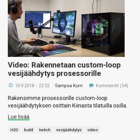
Video: Rakennetaan custom-loop
vesijäähdytys prosessorille
10.9.2018 - 22:52
/
Sampsa Kurri
Kommentit (54)
Rakensimme prosessorille custom-loop
vesijäähdytyksen osittain Kiinasta tilatuilla osilla.
Lue lisää
H2O
build
twitch
vesijäähdytys
video