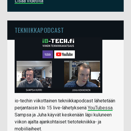
Lisää videoita
TEKNIIKKAPODCAST
io-techin viikottainen tekniikkapodcast lähetetään
perjantaisin klo 15 live-lähetyksenä
YouTubessa
.
Sampsa ja Juha käyvät keskenään läpi kuluneen
viikon ajalta ajankohtaiset tietotekniikka- ja
mobiiliaiheet.