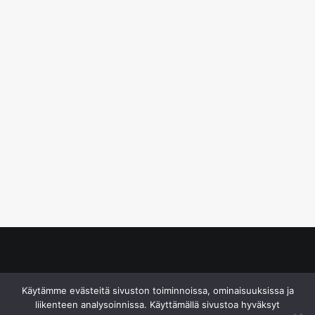
© S&J Media Oy
Käytämme evästeitä sivuston toiminnoissa, ominaisuuksissa ja
liikenteen analysoinnissa. Käyttämällä sivustoa hyväksyt