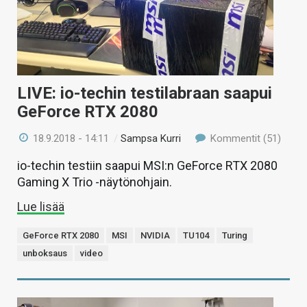
LIVE: io-techin testilabraan saapui
GeForce RTX 2080
18.9.2018 - 14:11
/
Sampsa Kurri
Kommentit (51)
io-techin testiin saapui MSI:n GeForce RTX 2080
Gaming X Trio -näytönohjain.
Lue lisää
GeForce RTX 2080
MSI
NVIDIA
TU104
Turing
unboksaus
video