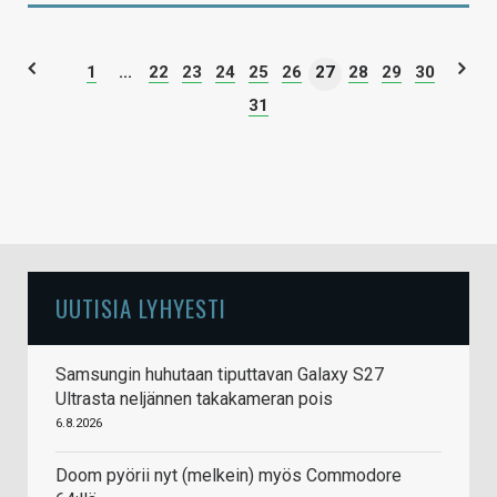
1
...
22
23
24
25
26
27
28
29
30
31
UUTISIA LYHYESTI
Samsungin huhutaan tiputtavan Galaxy S27
Ultrasta neljännen takakameran pois
6.8.2026
Doom pyörii nyt (melkein) myös Commodore