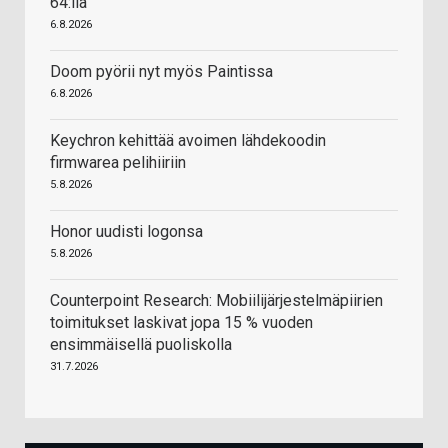
64:llä
6.8.2026
Doom pyörii nyt myös Paintissa
6.8.2026
Keychron kehittää avoimen lähdekoodin
firmwarea pelihiiriin
5.8.2026
Honor uudisti logonsa
5.8.2026
Counterpoint Research: Mobiilijärjestelmäpiirien
toimitukset laskivat jopa 15 % vuoden
ensimmäisellä puoliskolla
31.7.2026