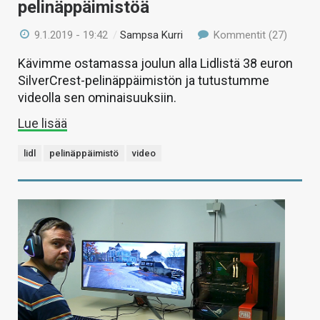
pelinäppäimistöä
9.1.2019 - 19:42
/
Sampsa Kurri
Kommentit (27)
Kävimme ostamassa joulun alla Lidlistä 38 euron
SilverCrest-pelinäppäimistön ja tutustumme
videolla sen ominaisuuksiin.
Lue lisää
lidl
pelinäppäimistö
video