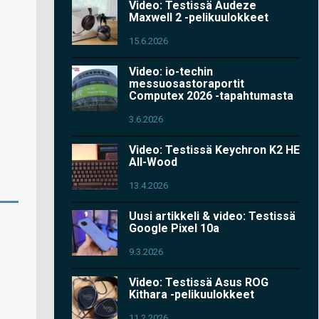
Video: Testissä Audeze
Maxwell 2 -pelikuulokkeet
15.6.2026
Video: io-techin
messuosastoraportit
Computex 2026 -tapahtumasta
3.6.2026
Video: Testissä Keychron K2 HE
All-Wood
13.4.2026
Uusi artikkeli & video: Testissä
Google Pixel 10a
9.3.2026
Video: Testissä Asus ROG
Kithara -pelikuulokkeet
11.2.2026