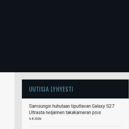
UUTISIA LYHYESTI
Samsungin huhutaan tiputtavan Galaxy S27
Ultrasta neljännen takakameran pois
6.8.2026