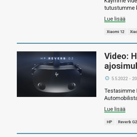
Käymme videol
tutustumme k
Lue lisää
Xiaomi 12
Xia
Video: H
ajosimu
5.5.2022 - 20
Testasimme H
Automobilista 2
Lue lisää
HP
Reverb G