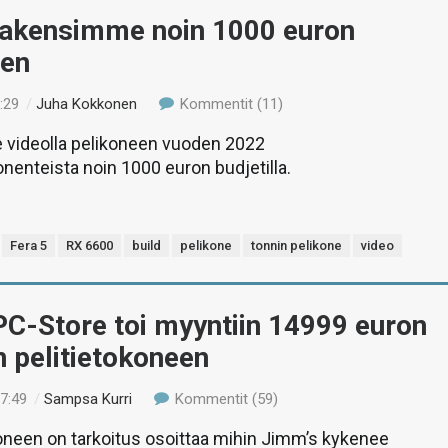
Rakensimme noin 1000 euron
een
:29
/
Juha Kokkonen
Kommentit (11)
ideolla pelikoneen vuoden 2022
enteista noin 1000 euron budjetilla.
Fera 5
RX 6600
build
pelikone
tonnin pelikone
video
C-Store toi myyntiin 14999 euron
n pelitietokoneen
17:49
/
Sampsa Kurri
Kommentit (59)
oneen on tarkoitus osoittaa mihin Jimm’s kykenee