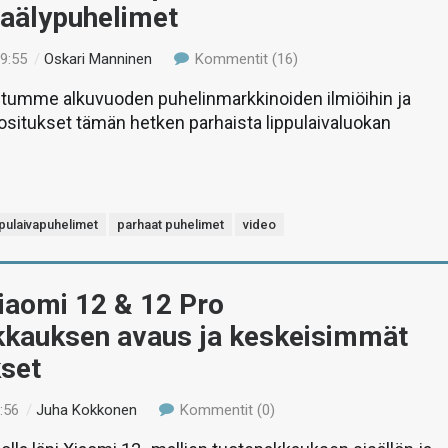
vaälypuhelimet
19:55
/
Oskari Manninen
Kommentit (16)
stumme alkuvuoden puhelinmarkkinoiden ilmiöihin ja
itukset tämän hetken parhaista lippulaivaluokan
ppulaivapuhelimet
parhaat puhelimet
video
iaomi 12 & 12 Pro
kkauksen avaus ja keskeisimmät
kset
:56
/
Juha Kokkonen
Kommentit (0)