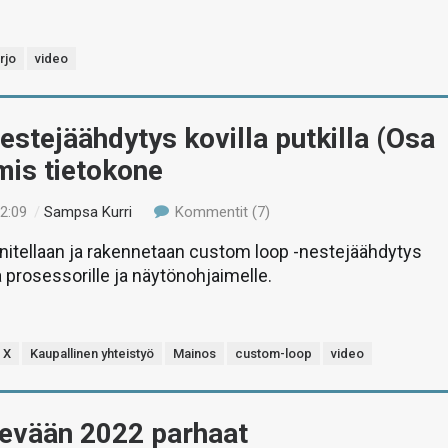
rjo
video
estejäähdytys kovilla putkilla (Osa
mis tietokone
12:09
/
Sampsa Kurri
Kommentit (7)
nitellaan ja rakennetaan custom loop -nestejäähdytys
la prosessorille ja näytönohjaimelle.
 X
Kaupallinen yhteistyö
Mainos
custom-loop
video
Kevään 2022 parhaat