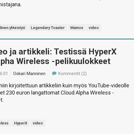
istajana.
linen yhteistyö
Legendary Toaster
Mainos
video
eo ja artikkeli: Testissä HyperX
pha Wireless -pelikuulokkeet
16:01
/
Oskari Manninen
Kommentit (2)
in kirjoitettuun artikkeliin kuin myös YouTube-videolle
et 230 euron langattomat Cloud Alpha Wireless -
t.
eless
HyperX
video