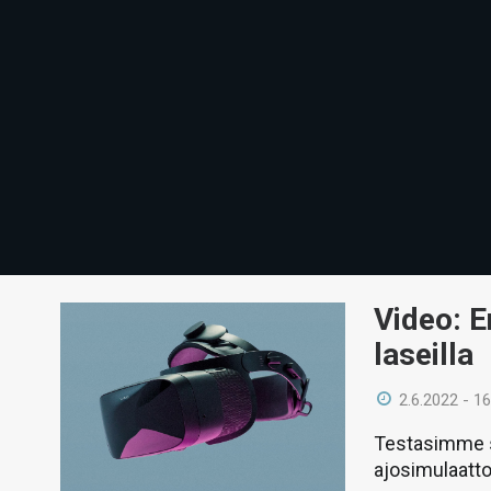
Video: E
laseilla
2.6.2022 - 16
Testasimme s
ajosimulaatto