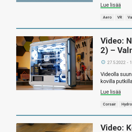
Lue lisää
Aero
VR
Va
Video: N
2) – Val
27.5.2022 - 
Videolla suun
kovilla putkil
Lue lisää
Corsair
Hydro
Video: 