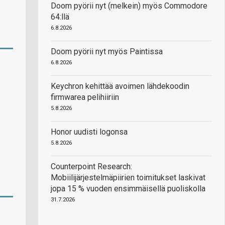
Doom pyörii nyt (melkein) myös Commodore
64:llä
6.8.2026
Doom pyörii nyt myös Paintissa
6.8.2026
Keychron kehittää avoimen lähdekoodin
firmwarea pelihiiriin
5.8.2026
Honor uudisti logonsa
5.8.2026
Counterpoint Research:
Mobiilijärjestelmäpiirien toimitukset laskivat
jopa 15 % vuoden ensimmäisellä puoliskolla
31.7.2026