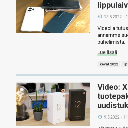
lippulai
13.5.2022 - 
Videolla tutu
annamme suos
puhelimista.
Lue lisää
kevät 2022
li
Video: X
tuotepa
uudistu
9.5.2022 - 11