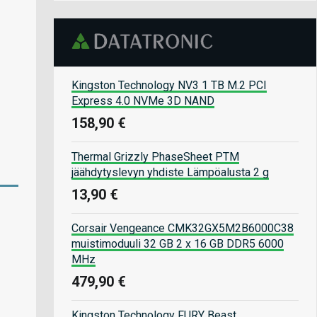
Kingston Technology NV3 1 TB M.2 PCI
Express 4.0 NVMe 3D NAND
158,90 €
Thermal Grizzly PhaseSheet PTM
jäähdytyslevyn yhdiste Lämpöalusta 2 g
13,90 €
Corsair Vengeance CMK32GX5M2B6000C38
muistimoduuli 32 GB 2 x 16 GB DDR5 6000
MHz
479,90 €
Kingston Technology FURY Beast