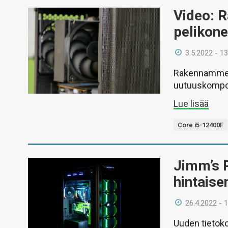
Video: 
pelikon
3.5.2022 - 13
Rakennamme v
uutuuskompon
Lue lisää
Core i5-12400F
Jimm’s P
hintaise
26.4.2022 - 
Uuden tietok