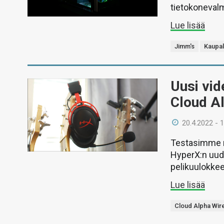
tietokonevalm
Lue lisää
Jimm's
Kaupal
Uusi vid
Cloud Al
20.4.2022 - 
Testasimme ni
HyperX:n uud
pelikuulokkee
Lue lisää
Cloud Alpha Wir