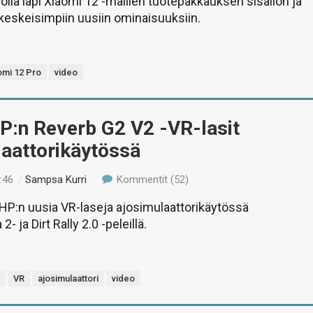
la läpi Xiaomi 12 -mallien tuotepakkauksen sisällön ja
eskeisimpiin uusiin ominaisuuksiin.
omi 12 Pro
video
P:n Reverb G2 V2 -VR-lasit
laattorikäytössä
:46
/
Sampsa Kurri
Kommentit (52)
P:n uusia VR-laseja ajosimulaattorikäytössä
- ja Dirt Rally 2.0 -peleillä.
2
VR
ajosimulaattori
video