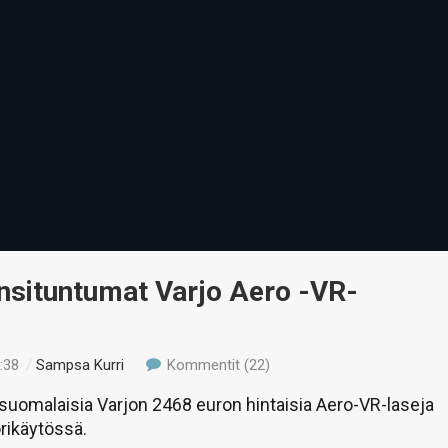
nsituntumat Varjo Aero -VR-
:38
/
Sampsa Kurri
Kommentit (22)
uomalaisia Varjon 2468 euron hintaisia Aero-VR-laseja
rikäytössä.