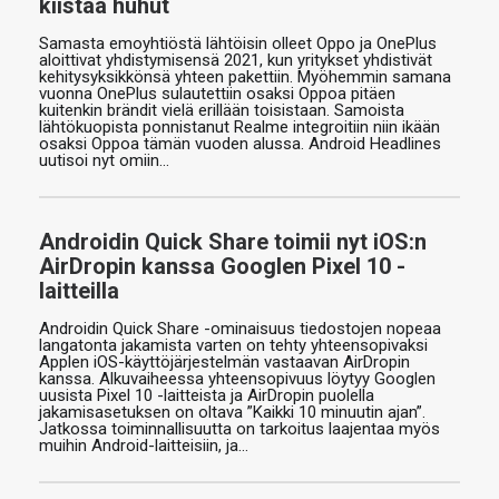
kiistää huhut
Samasta emoyhtiöstä lähtöisin olleet Oppo ja OnePlus
aloittivat yhdistymisensä 2021, kun yritykset yhdistivät
kehitysyksikkönsä yhteen pakettiin. Myöhemmin samana
vuonna OnePlus sulautettiin osaksi Oppoa pitäen
kuitenkin brändit vielä erillään toisistaan. Samoista
lähtökuopista ponnistanut Realme integroitiin niin ikään
osaksi Oppoa tämän vuoden alussa. Android Headlines
uutisoi nyt omiin…
Androidin Quick Share toimii nyt iOS:n
AirDropin kanssa Googlen Pixel 10 -
laitteilla
Androidin Quick Share -ominaisuus tiedostojen nopeaa
langatonta jakamista varten on tehty yhteensopivaksi
Applen iOS-käyttöjärjestelmän vastaavan AirDropin
kanssa. Alkuvaiheessa yhteensopivuus löytyy Googlen
uusista Pixel 10 -laitteista ja AirDropin puolella
jakamisasetuksen on oltava ”Kaikki 10 minuutin ajan”.
Jatkossa toiminnallisuutta on tarkoitus laajentaa myös
muihin Android-laitteisiin, ja…