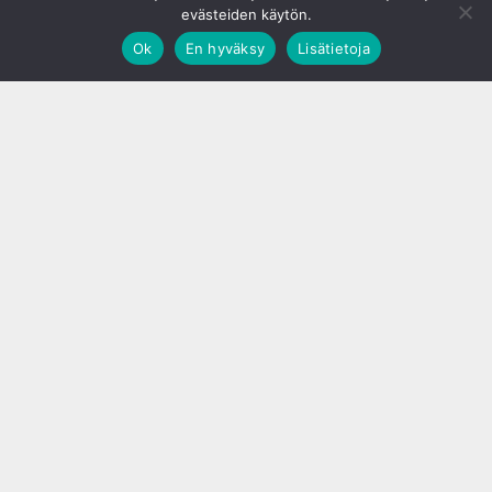
evästeiden käytön.
Ok
En hyväksy
Lisätietoja
;