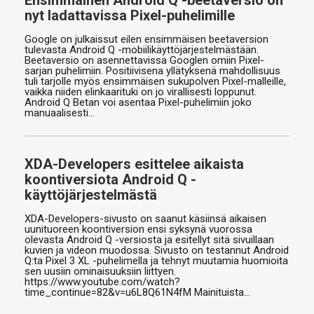
Ensimmäinen Android Q -beetaversio on
nyt ladattavissa Pixel-puhelimille
Google on julkaissut eilen ensimmäisen beetaversion
tulevasta Android Q -mobiilikäyttöjärjestelmästään.
Beetaversio on asennettavissa Googlen omiin Pixel-
sarjan puhelimiin. Positiivisena yllätyksenä mahdollisuus
tuli tarjolle myös ensimmäisen sukupolven Pixel-malleille,
vaikka niiden elinkaarituki on jo virallisesti loppunut.
Android Q Betan voi asentaa Pixel-puhelimiin joko
manuaalisesti…
XDA-Developers esittelee aikaista
koontiversiota Android Q -
käyttöjärjestelmästä
XDA-Developers-sivusto on saanut käsiinsä aikaisen
uunituoreen koontiversion ensi syksynä vuorossa
olevasta Android Q -versiosta ja esitellyt sitä sivuillaan
kuvien ja videon muodossa. Sivusto on testannut Android
Q:ta Pixel 3 XL -puhelimella ja tehnyt muutamia huomioita
sen uusiin ominaisuuksiin liittyen.
https://www.youtube.com/watch?
time_continue=82&v=u6L8Q61N4fM Mainituista…