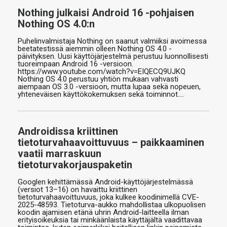
Nothing julkaisi Android 16 -pohjaisen
Nothing OS 4.0:n
Puhelinvalmistaja Nothing on saanut valmiiksi avoimessa
beetatestissä aiemmin olleen Nothing OS 4.0 -
päivityksen. Uusi käyttöjärjestelmä perustuu luonnollisesti
tuoreimpaan Android 16 -versioon.
https://www.youtube.com/watch?v=EIQECQ9UJKQ
Nothing OS 4.0 perustuu yhtiön mukaan vahvasti
aiempaan OS 3.0 -versioon, mutta lupaa sekä nopeuen,
yhteneväisen käyttökokemuksen sekä toiminnot.…
Androidissa kriittinen
tietoturvahaavoittuvuus – paikkaaminen
vaatii marraskuun
tietoturvakorjauspaketin
Googlen kehittämässä Android-käyttöjärjestelmässä
(versiot 13–16) on havaittu kriittinen
tietoturvahaavoittuvuus, joka kulkee koodinimellä CVE-
2025-48593. Tietoturva-aukko mahdollistaa ulkopuolisen
koodin ajamisen etänä uhrin Android-laitteella ilman
erityisoikeuksia tai minkäänlaista käyttäjältä vaadittavaa