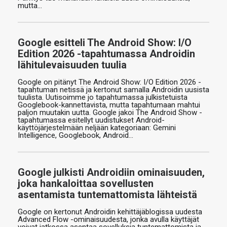
mutta…
Google esitteli The Android Show: I/O
Edition 2026 -tapahtumassa Androidin
lähitulevaisuuden tuulia
Google on pitänyt The Android Show: I/O Edition 2026 -
tapahtuman netissä ja kertonut samalla Androidin uusista
tuulista. Uutisoimme jo tapahtumassa julkistetuista
Googlebook-kannettavista, mutta tapahtumaan mahtui
paljon muutakin uutta. Google jakoi The Android Show -
tapahtumassa esitellyt uudistukset Android-
käyttöjärjestelmään neljään kategoriaan: Gemini
Intelligence, Googlebook, Android…
Google julkisti Androidiin ominaisuuden,
joka hankaloittaa sovellusten
asentamista tuntemattomista lähteistä
Google on kertonut Androidin kehittäjäblogissa uudesta
Advanced Flow -ominaisuudesta, jonka avulla käyttäjät