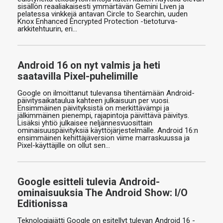
sisällön reaaliakaisesti ymmärtävän Gemini Liven ja
pelatessa vinkkejä antavan Circle to Searchin, uuden
Knox Enhanced Encrypted Protection -tietoturva-
arkkitehtuurin, eri…
Android 16 on nyt valmis ja heti
saatavilla Pixel-puhelimille
Google on ilmoittanut tulevansa tihentämään Android-
päivitysaikataulua kahteen julkaisuun per vuosi.
Ensimmäinen päivityksistä on merkittävämpi ja
jälkimmäinen pienempi, rajapintoja päivittävä päivitys.
Lisäksi yhtiö julkaisee neljännesvuosittain
ominaisuuspäivityksiä käyttöjärjestelmälle. Android 16:n
ensimmäinen kehittäjäversion viime marraskuussa ja
Pixel-käyttäjille on ollut sen…
Google esitteli tulevia Android-
ominaisuuksia The Android Show: I/O
Editionissa
Teknologiajätti Google on esitellyt tulevan Android 16 -