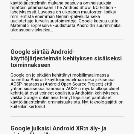
käyttöjärjestelmän mukana saapuvia ominaisuuksia
hiljattain pitämässään The Android Show: I/O Edition -
lähetyksessä. Luvassa on ulkoasun muutosten lisäksi
mm. entistä enemmän Gemini-palveluita sekä
uudistettuja turvallisuustoimintoja. Google kutsuu uutta
Material 3 Expressive -uudistusta Androidin suurimmaksi
ulkoasupäivitykseksi…
Google siirtää Android-
käyttöjärjestelmän kehityksen sisäiseksi
toiminnakseen
Google on jo pitkään kehittänyt mobiilimaailmassa
tunnettua Android-käyttöjärjestelmää sekä julkisessa
AOSP-haarassa (Android Open Source Project) että
yhtiön sisäisessä haarassa. AOSP:n myötä ulkopuoliset
kehittäjät ovat voineet osallistua Androidin kehitykseen,
vaikka Google onkin aina tehnyt lopulliset päätökset
käyttöjärjestelmän ominaisuuksista. Nyt teknologiajätti on
kuitenkin kertonut…
Google julkaisi Android XR:n äly- ja