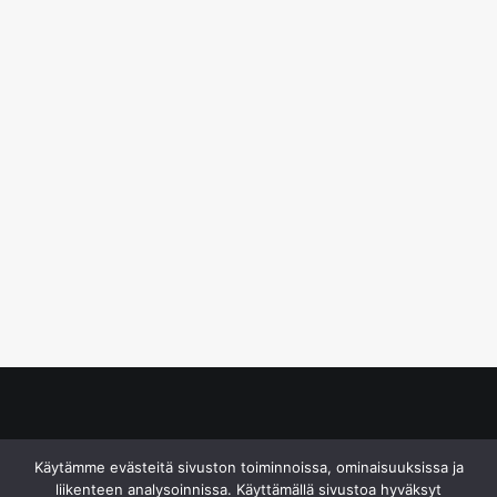
© S&J Media Oy
Käytämme evästeitä sivuston toiminnoissa, ominaisuuksissa ja
liikenteen analysoinnissa. Käyttämällä sivustoa hyväksyt