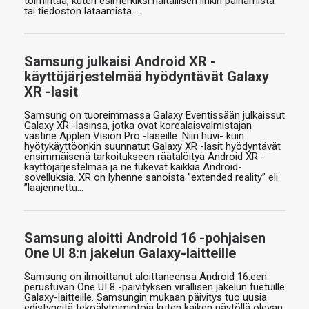
toimintaa, kuten esimerkiksi haitallisen linkin painamista
tai tiedoston lataamista.…
Samsung julkaisi Android XR -
käyttöjärjestelmää hyödyntävät Galaxy
XR -lasit
Samsung on tuoreimmassa Galaxy Eventissään julkaissut
Galaxy XR -lasinsa, jotka ovat korealaisvalmistajan
vastine Applen Vision Pro -laseille. Niin huvi- kuin
hyötykäyttöönkin suunnatut Galaxy XR -lasit hyödyntävät
ensimmäisenä tarkoitukseen räätälöityä Android XR -
käyttöjärjestelmää ja ne tukevat kaikkia Android-
sovelluksia. XR on lyhenne sanoista ”extended reality” eli
”laajennettu…
Samsung aloitti Android 16 -pohjaisen
One UI 8:n jakelun Galaxy-laitteille
Samsung on ilmoittanut aloittaneensa Android 16:een
perustuvan One UI 8 -päivityksen virallisen jakelun tuetuille
Galaxy-laitteille. Samsungin mukaan päivitys tuo uusia
edistyneitä tekoälytoimintoja kuten kaiken näytöllä olevan