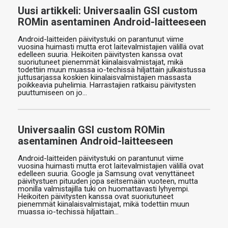
Uusi artikkeli: Universaalin GSI custom
ROMin asentaminen Android-laitteeseen
Android-laitteiden päivitystuki on parantunut viime
vuosina huimasti mutta erot laitevalmistajien välillä ovat
edelleen suuria. Heikoiten päivitysten kanssa ovat
suoriutuneet pienemmät kiinalaisvalmistajat, mikä
todettiin muun muassa io-techissä hiljattain julkaistussa
juttusarjassa koskien kiinalaisvalmistajien massasta
poikkeavia puhelimia. Harrastajien ratkaisu päivitysten
puuttumiseen on jo…
Universaalin GSI custom ROMin
asentaminen Android-laitteeseen
Android-laitteiden päivitystuki on parantunut viime
vuosina huimasti mutta erot laitevalmistajien välillä ovat
edelleen suuria. Google ja Samsung ovat venyttäneet
päivitystuen pituuden jopa seitsemään vuoteen, mutta
monilla valmistajilla tuki on huomattavasti lyhyempi.
Heikoiten päivitysten kanssa ovat suoriutuneet
pienemmät kiinalaisvalmistajat, mikä todettiin muun
muassa io-techissä hiljattain…