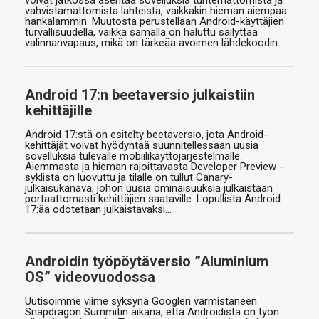
voivat jatkossa asentaa sovelluksia tuntemattomista ja
vahvistamattomista lähteistä, vaikkakin hieman aiempaa
hankalammin. Muutosta perustellaan Android-käyttäjien
turvallisuudella, vaikka samalla on haluttu säilyttää
valinnanvapaus, mikä on tärkeää avoimen lähdekoodin…
Android 17:n beetaversio julkaistiin
kehittäjille
Android 17:stä on esitelty beetaversio, jota Android-
kehittäjät voivat hyödyntää suunnitellessaan uusia
sovelluksia tulevalle mobiilikäyttöjärjestelmälle.
Aiemmasta ja hieman rajoittavasta Developer Preview -
syklistä on luovuttu ja tilalle on tullut Canary-
julkaisukanava, johon uusia ominaisuuksia julkaistaan
portaattomasti kehittäjien saataville. Lopullista Android
17:ää odotetaan julkaistavaksi…
Androidin työpöytäversio ”Aluminium
OS” videovuodossa
Uutisoimme viime syksynä Googlen varmistaneen
Snapdragon Summitin aikana, että Androidista on työn