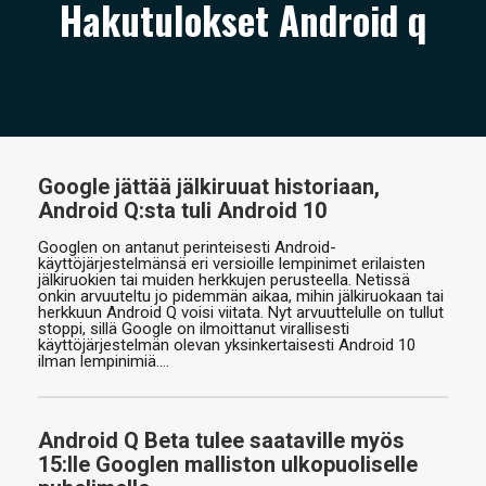
Hakutulokset Android q
ARTIKKELIT
VIDEOT
TECHBBS
TIETOA
Google jättää jälkiruuat historiaan,
Android Q:sta tuli Android 10
HINTA.FI
Googlen on antanut perinteisesti Android-
KAUPPA
käyttöjärjestelmänsä eri versioille lempinimet erilaisten
jälkiruokien tai muiden herkkujen perusteella. Netissä
onkin arvuuteltu jo pidemmän aikaa, mihin jälkiruokaan tai
VAIHDA TEEMA
herkkuun Android Q voisi viitata. Nyt arvuuttelulle on tullut
stoppi, sillä Google on ilmoittanut virallisesti
käyttöjärjestelmän olevan yksinkertaisesti Android 10
ilman lempinimiä.…
HAKU
Android Q Beta tulee saataville myös
15:lle Googlen malliston ulkopuoliselle