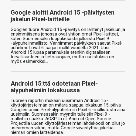
Google aloitti Android 15 -päivitysten
jakelun Pixel-laitteille
Googlen tuore Android 15 -päivitys on lähtenyt jakeluun ja
ensimmäisenä jonossa ovat yhtiön omat Pixel-laitteet,
kuten Suomessakin loppukesästä julkaistu Pixel 9
-älypuhelinmallisto. Vanhimmat päivityksen saavat Pixel-
puhelimet ovat 6-sarjan mallit vuodelta 2021. Uusi
Android 15 lupaa parannuksia etenkin digitaaliseen
turvallisuuteen ja tietosuojaan, mutta uudistuksia on
myös esimerkiksi…
Android 15:ttä odotetaan Pixel-
älypuhelimiin lokakuussa
Tuoreen raportin mukaan uusimman Android 15 -
käyttöjärjestelmän on määrä saapua lokakuun 15. päivä
Googlen omiin Pixel-älypuhelimiin Pixel 6 -mallistosta aina
uusimpiin, Suomessakin myyntiin tulleisiin Pixel 9 -
malleihin saakka. AOSP:llä eli Android Open Source
Projectilla uuden käyttöjärjestelmän lähdekoodi on ollut jo
useamman viikon, mutta Google viivästyttää jakelua
hieman omien laitteidensa…