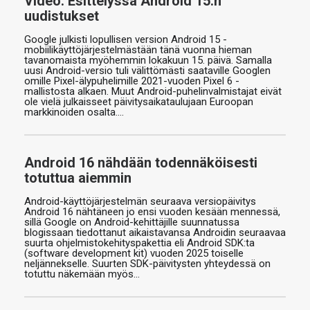
Video: Esittelyssä Android 15:n
uudistukset
Google julkisti lopullisen version Android 15 -
mobiilikäyttöjärjestelmästään tänä vuonna hieman
tavanomaista myöhemmin lokakuun 15. päivä. Samalla
uusi Android-versio tuli välittömästi saataville Googlen
omille Pixel-älypuhelimille 2021-vuoden Pixel 6 -
mallistosta alkaen. Muut Android-puhelinvalmistajat eivät
ole vielä julkaisseet päivitysaikataulujaan Euroopan
markkinoiden osalta.…
Android 16 nähdään todennäköisesti
totuttua aiemmin
Android-käyttöjärjestelmän seuraava versiopäivitys
Android 16 nähtäneen jo ensi vuoden kesään mennessä,
sillä Google on Android-kehittäjille suunnatussa
blogissaan tiedottanut aikaistavansa Androidin seuraavaa
suurta ohjelmistokehityspakettia eli Android SDK:ta
(software development kit) vuoden 2025 toiselle
neljännekselle. Suurten SDK-päivitysten yhteydessä on
totuttu näkemään myös…