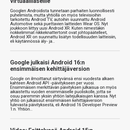
virtuaalilaseille
Googlen Androidista tunnetaan parhaiten luonnollisesti
puhelimista, mutta yhtiöllä on myös televisioihin
tarkoitettu Android TV, autoihin suunnattu Android
Automotive sekä puettavien laitteiden Wear OS. Nyt
joukkoon liittyy uusi Android XR. Kuten nimestäkin
nokkelimmat nikkeknattertonit ovat johtopäätelleet,
Android XR on suunnattu lisätyn todellisuuden laitteisiin,
eli käytännössä äly- ja…
Google julkaisi Android 16:n
ensimmäisen kehittäjäversion
Google on ilmoittanut siirtyvänsä ensi vuodesta alkaen
kahteen Android API -päivitykseen per vuosi.
Ensimmäisen merkittävän päivityksen julkaisua on myös
aikaistettu vuoden ensimmäiselle puoliskolle, jotta se
osuu paremmin yksiin yhtiön laitejulkaisujen kanssa. Nyt
yhtiö on julkaissut ensimmäisen kehittäjäversion
tulevasta päivityksestä, eli Android 16 Developer Preview
1:n. Yhtiön…