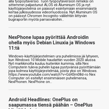
alla työpöytäversio. Tuon työpöytäversion nimeksi on
sittemmin paljastunut ALOS eli Aluminium OS ja nyt
käyttöjärjestelmä on päässyt esiintymään ensimmäistä
kertaa julkisuudessa videomuodossa. Nyt Aluminum OS
on päässyt Chromen Incognito-välilehtiin liittyvän
bugiraportin myötä parrasvaloihin…
NexPhone lupaa pyörittää Androidin
ohella myös Debian Linuxia ja Windows
11:tä
Windows-käyttöjärjestelmien ura puhelimissa jäi lyhyeen,
kun Windows 10 Mobile haudattiin vuoden 2020 alussa.
Nyt markkinoilta kuuluu kuitenkin kummia, sillä Nex
Computerin tuleva puhelin lupaa pystyvänsä pyörittämään
jopa kolmea käyttöjärjestelmää, joista yksi on Windows.
https://www.youtube.com/watch?v=Gd43m08d-ro Nex
Computer on esitellyt ensimmäisen puhelimensa,
NexPhonen. NexPhone on…
Android Headlines: OnePlus on
saapumassa tiensä päähän – OnePlus