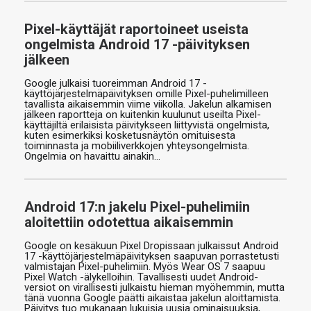
Pixel-käyttäjät raportoineet useista
ongelmista Android 17 -päivityksen
jälkeen
Google julkaisi tuoreimman Android 17 -
käyttöjärjestelmäpäivityksen omille Pixel-puhelimilleen
tavallista aikaisemmin viime viikolla. Jakelun alkamisen
jälkeen raportteja on kuitenkin kuulunut useilta Pixel-
käyttäjiltä erilaisista päivitykseen liittyvistä ongelmista,
kuten esimerkiksi kosketusnäytön omituisesta
toiminnasta ja mobiiliverkkojen yhteysongelmista.
Ongelmia on havaittu ainakin…
Android 17:n jakelu Pixel-puhelimiin
aloitettiin odotettua aikaisemmin
Google on kesäkuun Pixel Dropissaan julkaissut Android
17 -käyttöjärjestelmäpäivityksen saapuvan porrastetusti
valmistajan Pixel-puhelimiin. Myös Wear OS 7 saapuu
Pixel Watch -älykelloihin. Tavallisesti uudet Android-
versiot on virallisesti julkaistu hieman myöhemmin, mutta
tänä vuonna Google päätti aikaistaa jakelun aloittamista.
Päivitys tuo mukanaan lukuisia uusia ominaisuuksia,