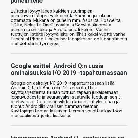
puhelimelle
Laitteita löytyy lähes kaikkien suurimpien
puhelinvalmistajien valikoimista Samsungia lukuun
ottamatta. Mukana on puhelin mm. Asusilta, Huaweilta,
LG:ltä, Nokialta, OnePlussalta ja Sonyltä. Xiaomilta
puhelimia on kaksi ja Vivolta peräti kolme. Vanhin
tuettujen listalta löytyvä laite on lähes kaksi vuotta vanha
Essential Phone. Lisäksi beetaohjelmaan on luonnollisesti
mahdollista liittyä myös…
Google esitteli Android Q:n uusia
ominaisuuksia I/O 2019 -tapahtumassaan
Google on esitellyt I/O 2019 -tapahtumassaan lisää
Android Q:ta eli Androidin 10-versiota. Uusi
käyttöjärjestelmä tullaan tuttuun tapaan julkaisemaan
loppuvuodesta ja seuraavaksi saataville tuodaan sen 3.
beetaversio. Google on vihdoin kuunnellut yleisöään ja
tuonut Androidiin virallisen tumman teeman.
Käyttöjärjestelmän laajuisen teeman voi ottaa käyttöön
manuaalisesti, jonka lisäksi se…