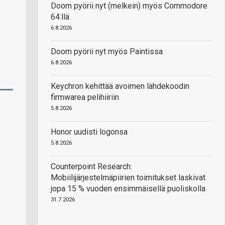
Doom pyörii nyt (melkein) myös Commodore
64:llä
6.8.2026
Doom pyörii nyt myös Paintissa
6.8.2026
Keychron kehittää avoimen lähdekoodin
firmwarea pelihiiriin
5.8.2026
Honor uudisti logonsa
5.8.2026
Counterpoint Research:
Mobiilijärjestelmäpiirien toimitukset laskivat
jopa 15 % vuoden ensimmäisellä puoliskolla
31.7.2026