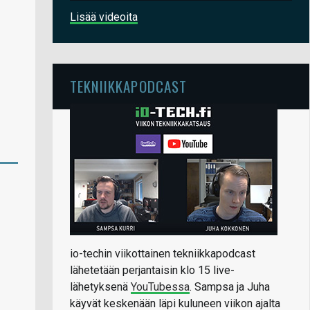
Lisää videoita
TEKNIIKKAPODCAST
io-techin viikottainen tekniikkapodcast
lähetetään perjantaisin klo 15 live-
lähetyksenä
YouTubessa
. Sampsa ja Juha
käyvät keskenään läpi kuluneen viikon ajalta