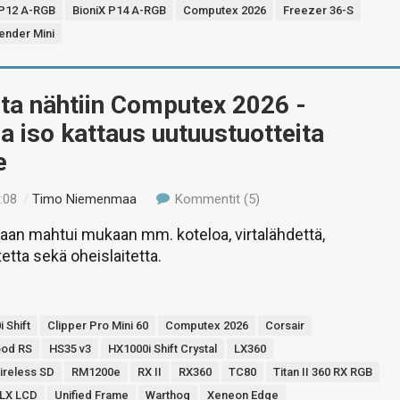
 P12 A-RGB
BioniX P14 A-RGB
Computex 2026
Freezer 36-S
ender Mini
lta nähtiin Computex 2026 -
a iso kattaus uutuustuotteita
e
:08
/
Timo Niemenmaa
Kommentit (5)
aan mahtui mukaan mm. koteloa, virtalähdettä,
etta sekä oheislaitetta.
 Shift
Clipper Pro Mini 60
Computex 2026
Corsair
ood RS
HS35 v3
HX1000i Shift Crystal
LX360
ireless SD
RM1200e
RX II
RX360
TC80
Titan II 360 RX RGB
0 LX LCD
Unified Frame
Warthog
Xeneon Edge