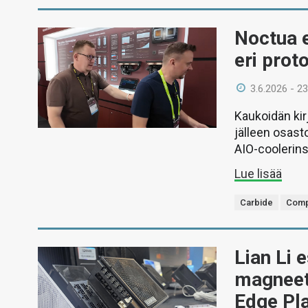
Noctua e
eri prot
3.6.2026 - 23
Kaukoidän ki
jälleen osast
AIO-coolerins
Lue lisää
Carbide
Comp
Lian Li e
magneett
Edge Pla