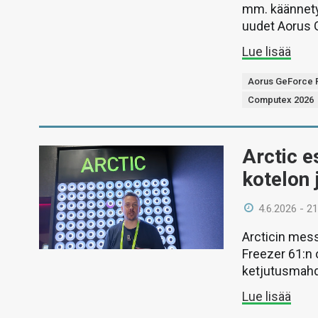
mm. käännetyl
uudet Aorus G
Lue lisää
Aorus GeForce RT
Computex 2026
Arctic e
kotelon 
4.6.2026 - 21
Arcticin mess
Freezer 61:n 
ketjutusmahd
Lue lisää