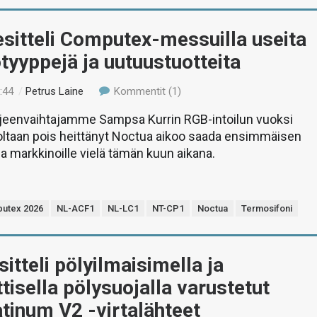
sitteli Computex-messuilla useita
otyyppejä ja uutuustuotteita
:44
/
Petrus Laine
Kommentit (1)
rjeenvaihtajamme Sampsa Kurrin RGB-intoilun vuoksi
oltaan pois heittänyt Noctua aikoo saada ensimmäisen
a markkinoille vielä tämän kuun aikana.
utex 2026
NL-ACF1
NL-LC1
NT-CP1
Noctua
Termosifoni
sitteli pölyilmaisimella ja
isella pölysuojalla varustetut
tinum V2 -virtalähteet