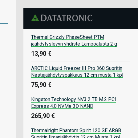
Thermal Grizzly PhaseSheet PTM
jäähdytyslevyn yhdiste Lämpöalusta 2 g
13,90 €
ARCTIC Liquid Freezer III Pro 360 Suoritin
Nestejäähdytyspakkaus 12 cm musta 1 kpl
75,90 €
Kingston Technology NV3 2 TB M.2 PCI
Express 4.0 NVMe 3D NAND
265,90 €
Thermalright Phantom Spirit 120 SE ARGB
Suoritin Ilmanjäähdytin 12 cm Musta 1 kpl