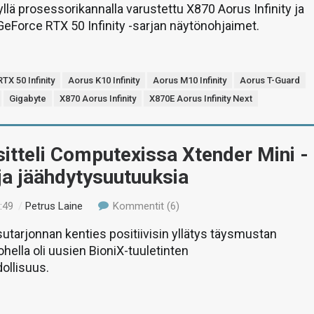
lä prosessorikannalla varustettu X870 Aorus Infinity ja
eForce RTX 50 Infinity -sarjan näytönohjaimet.
X 50 Infinity
Aorus K10 Infinity
Aorus M10 Infinity
Aorus T-Guard
Gigabyte
X870 Aorus Infinity
X870E Aorus Infinity Next
sitteli Computexissa Xtender Mini -
ja jäähdytysuutuuksia
:49
/
Petrus Laine
Kommentit (6)
utarjonnan kenties positiivisin yllätys täysmustan
ohella oli uusien BioniX-tuuletinten
ollisuus.