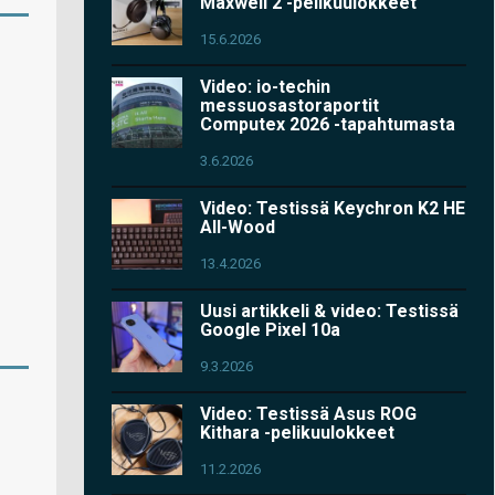
Maxwell 2 -pelikuulokkeet
15.6.2026
Video: io-techin
messuosastoraportit
Computex 2026 -tapahtumasta
3.6.2026
Video: Testissä Keychron K2 HE
All-Wood
13.4.2026
Uusi artikkeli & video: Testissä
Google Pixel 10a
9.3.2026
Video: Testissä Asus ROG
Kithara -pelikuulokkeet
11.2.2026