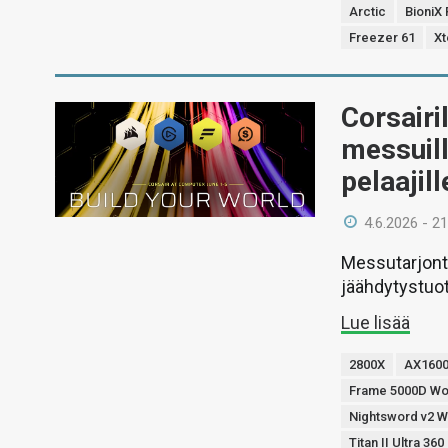
Arctic
BioniX
Freezer 61
Xt
Corsairi
messuill
pelaajill
4.6.2026 - 21
Messutarjont
jäähdytystuot
Lue lisää
2800X
AX1600i
Frame 5000D W
Nightsword v2 W
Titan II Ultra 36