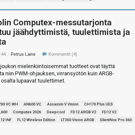
lin Computex-messutarjonta
u jäähdyttimistä, tuulettimista ja
ta
:44
/
Petrus Laine
Kommentit (4)
joukon mielenkiintoisemmat tuotteet ovat täyttä
ta niin PWM-ohjauksen, virransyötön kuin ARGB-
osalta lupaavat tuulettimet.
700 VC WH
AN600 VC
Assassin V Vision
CH170 Plus UES
L600
Computex 2026
Deepcool
FD12 ARGB V2
FD12 V2
12 INF
FL12 Wireless Edition
LT360 Vision ARGB
SilentNox Pro 360