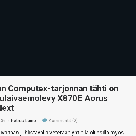
en Computex-tarjonnan tähti on
ppulaivaemolevy X870E Aorus
Next
:36
/
Petrus Laine
Kommentit (2)
ivaltaan juhlistavalla veteraaniyhtiöllä oli esillä myös