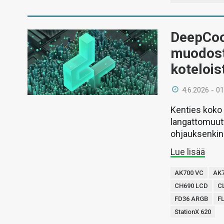
DeepCoo
muodostu
kotelois
4.6.2026 - 01
Kenties koko 
langattomuut
ohjauksenkin 
Lue lisää
AK700 VC
AK
CH690 LCD
C
FD36 ARGB
FL
StationX 620