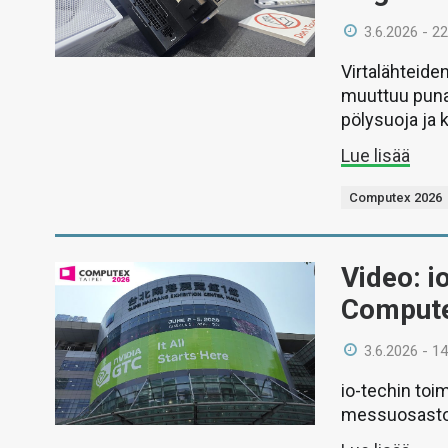
3.6.2026 - 22
Virtalähteiden
muuttuu punai
pölysuoja ja 
Lue lisää
Computex 2026
Video: i
Compute
3.6.2026 - 14
io-techin toi
messuosastov