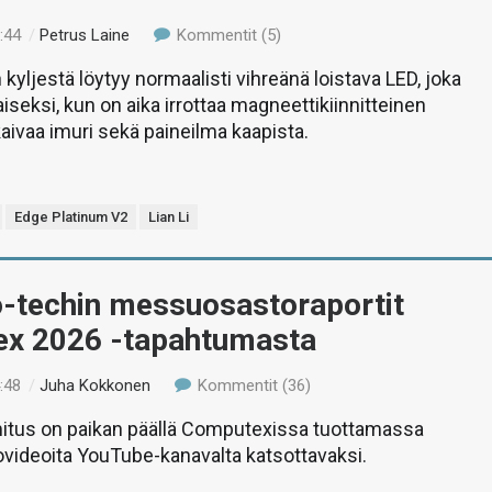
:44
/
Petrus Laine
Kommentit (5)
 kyljestä löytyy normaalisti vihreänä loistava LED, joka
seksi, kun on aika irrottaa magneettikiinnitteinen
kaivaa imuri sekä paineilma kaapista.
Edge Platinum V2
Lian Li
o-techin messuosastoraportit
x 2026 -tapahtumasta
:48
/
Juha Kokkonen
Kommentit (36)
mitus on paikan päällä Computexissa tuottamassa
ideoita YouTube-kanavalta katsottavaksi.