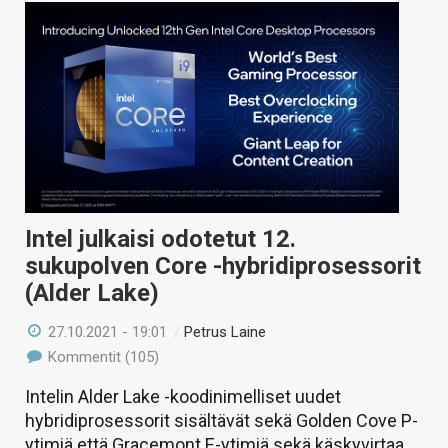
Intel julkaisi odotetut 12.
sukupolven Core -hybridiprosessorit
(Alder Lake)
27.10.2021 - 19:01
/
Petrus Laine
Kommentit (105)
Intelin Alder Lake -koodinimelliset uudet
hybridiprosessorit sisältävät sekä Golden Cove P-
ytimiä että Gracemont E-ytimiä sekä käskyvirtaa