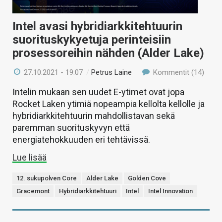
Intel avasi hybridiarkkitehtuurin
suorituskykyetuja perinteisiin
prosessoreihin nähden (Alder Lake)
27.10.2021 - 19:07
/
Petrus Laine
Kommentit (14)
Intelin mukaan sen uudet E-ytimet ovat jopa
Rocket Laken ytimiä nopeampia kellolta kellolle ja
hybridiarkkitehtuurin mahdollistavan sekä
paremman suorituskyvyn että
energiatehokkuuden eri tehtävissä.
Lue lisää
12. sukupolven Core
Alder Lake
Golden Cove
Gracemont
Hybridiarkkitehtuuri
Intel
Intel Innovation