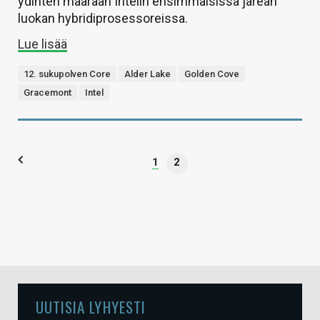
ydinten määrään Intelin ensimmäisissä järeän
luokan hybridiprosessoreissa.
Lue lisää
12. sukupolven Core
Alder Lake
Golden Cove
Gracemont
Intel
1
2
UUTISIA LYHYESTI