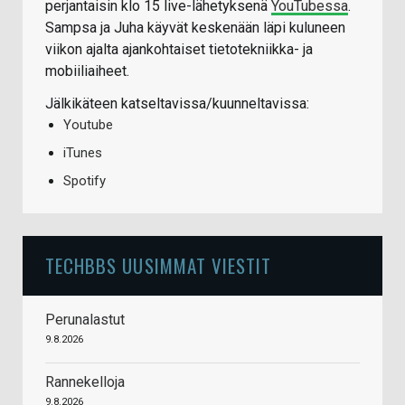
perjantaisin klo 15 live-lähetyksenä
YouTubessa
.
Sampsa ja Juha käyvät keskenään läpi kuluneen
viikon ajalta ajankohtaiset tietotekniikka- ja
mobiiliaiheet.
Jälkikäteen katseltavissa/kuunneltavissa:
Youtube
iTunes
Spotify
TECHBBS UUSIMMAT VIESTIT
Perunalastut
9.8.2026
Rannekelloja
9.8.2026