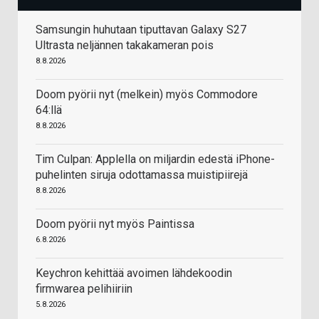
Samsungin huhutaan tiputtavan Galaxy S27
Ultrasta neljännen takakameran pois
8.8.2026
Doom pyörii nyt (melkein) myös Commodore
64:llä
8.8.2026
Tim Culpan: Applella on miljardin edestä iPhone-
puhelinten siruja odottamassa muistipiirejä
8.8.2026
Doom pyörii nyt myös Paintissa
6.8.2026
Keychron kehittää avoimen lähdekoodin
firmwarea pelihiiriin
5.8.2026