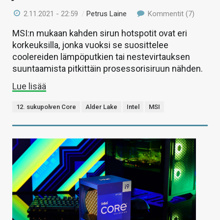
2.11.2021 - 22:59
/
Petrus Laine
Kommentit (7)
MSI:n mukaan kahden sirun hotspotit ovat eri
korkeuksilla, jonka vuoksi se suosittelee
coolereiden lämpöputkien tai nestevirtauksen
suuntaamista pitkittäin prosessorisiruun nähden.
Lue lisää
12. sukupolven Core
Alder Lake
Intel
MSI