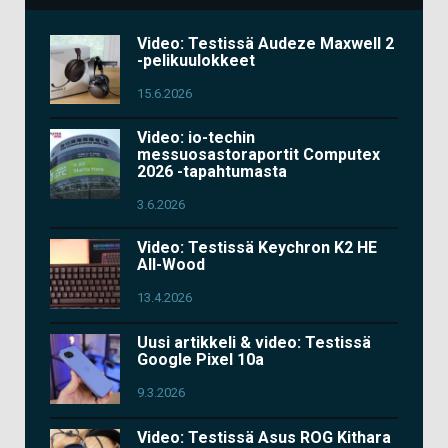
Video: Testissä Audeze Maxwell 2
-pelikuulokkeet
15.6.2026
Video: io-techin
messuosastoraportit Computex
2026 -tapahtumasta
3.6.2026
Video: Testissä Keychron K2 HE
All-Wood
13.4.2026
Uusi artikkeli & video: Testissä
Google Pixel 10a
9.3.2026
Video: Testissä Asus ROG Kithara