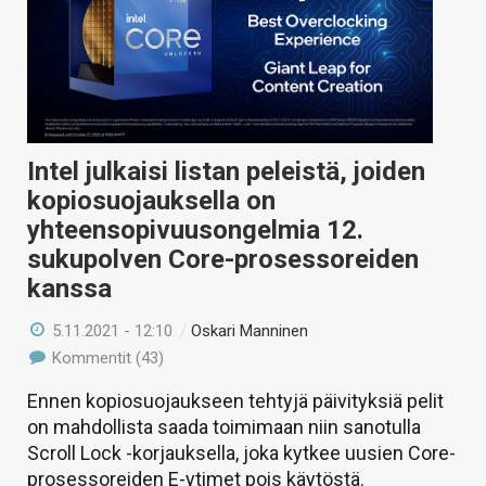
KAUPPA
VAIHDA TEEMA
Intel julkaisi listan peleistä, joiden
HAKU
kopiosuojauksella on
yhteensopivuusongelmia 12.
sukupolven Core-prosessoreiden
kanssa
5.11.2021 - 12:10
/
Oskari Manninen
Kommentit (43)
Ennen kopiosuojaukseen tehtyjä päivityksiä pelit
on mahdollista saada toimimaan niin sanotulla
Scroll Lock -korjauksella, joka kytkee uusien Core-
prosessoreiden E-ytimet pois käytöstä.