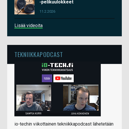
-pelikuulokkeet
11.2.2026
Lisää videoita
TEKNIIKKAPODCAST
io-techin viikottainen tekniikkapodcast lähetetään