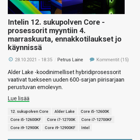
Intelin 12. sukupolven Core -
prosessorit myyntiin 4.
marraskuuta, ennakkotilaukset jo
käynnissä
28.10.2021 - 18:35
/
Petrus Laine
Kommentit (15)
Alder Lake -koodinimelliset hybridiprosessorit
vaativat tuekseen uuden 600-sarjan piirisarjaan
perustuvan emolevyn.
Lue lisää
12. sukupolven Core
Alder Lake
Core i5-12600K
Core i5-12600KF
Core i7-12700K
Core i7-12700KF
Core i9-12900K
Core i9-12900KF
Intel