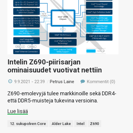
Intelin Z690-piirisarjan
ominaisuudet vuotivat nettiin
9.9.2021 - 22:39
/
Petrus Laine
Kommentit (0)
Z690-emolevyjä tulee markkinoille sekä DDR4-
että DDR5-muisteja tukevina versioina.
Lue lisää
12. sukupolven Core
Alder Lake
Intel
Z690