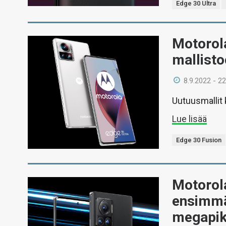
Edge 30 Ultra
Motorola
mallist
8.9.2022 - 22
Uutuusmallit 
Lue lisää
Edge 30 Fusion
Motorola
ensimmä
megapik