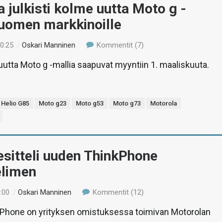
 julkisti kolme uutta Moto g -
Suomen markkinoille
10:25
/
Oskari Manninen
Kommentit (7)
uutta Moto g -mallia saapuvat myyntiin 1. maaliskuuta.
Helio G85
Moto g23
Moto g53
Moto g73
Motorola
sitteli uuden ThinkPhone
elimen
:00
/
Oskari Manninen
Kommentit (12)
Phone on yrityksen omistuksessa toimivan Motorolan