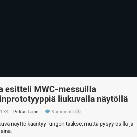
a esitteli MWC-messuilla
inprototyyppiä liukuvalla näytöllä
21:34
/
Petrus Laine
Kommentit (3)
kuva näyttö kääntyy rungon taakse, mutta pysyy esillä ja
 aina.