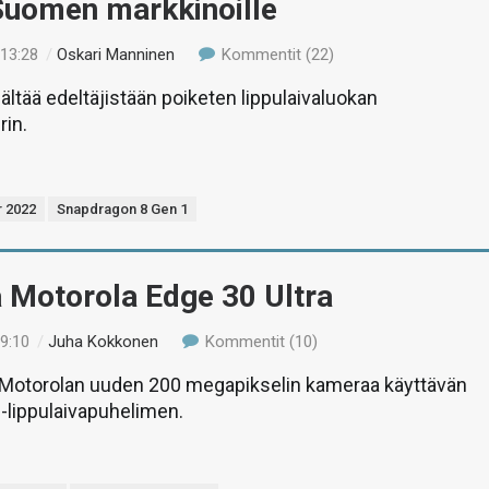
Suomen markkinoille
 13:28
/
Oskari Manninen
Kommentit (22)
ältää edeltäjistään poiketen lippulaivaluokan
rin.
r 2022
Snapdragon 8 Gen 1
 Motorola Edge 30 Ultra
19:10
/
Juha Kokkonen
Kommentit (10)
otorolan uuden 200 megapikselin kameraa käyttävän
 -lippulaivapuhelimen.