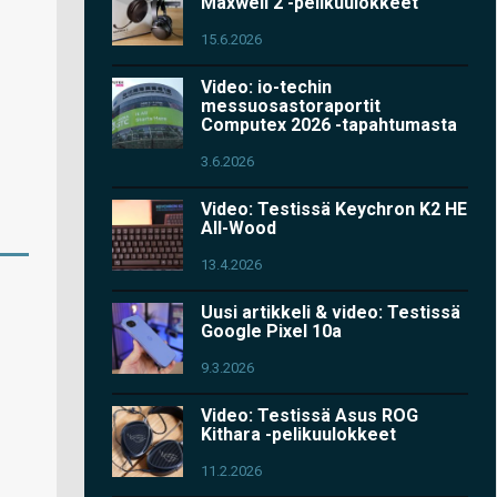
Maxwell 2 -pelikuulokkeet
15.6.2026
Video: io-techin
messuosastoraportit
Computex 2026 -tapahtumasta
3.6.2026
Video: Testissä Keychron K2 HE
All-Wood
13.4.2026
Uusi artikkeli & video: Testissä
Google Pixel 10a
9.3.2026
Video: Testissä Asus ROG
Kithara -pelikuulokkeet
11.2.2026