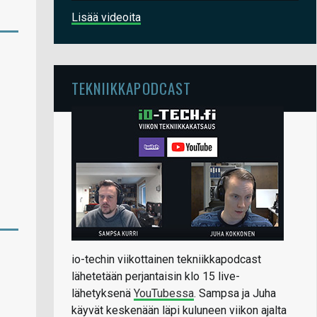
Lisää videoita
TEKNIIKKAPODCAST
io-techin viikottainen tekniikkapodcast
lähetetään perjantaisin klo 15 live-
lähetyksenä
YouTubessa
. Sampsa ja Juha
käyvät keskenään läpi kuluneen viikon ajalta