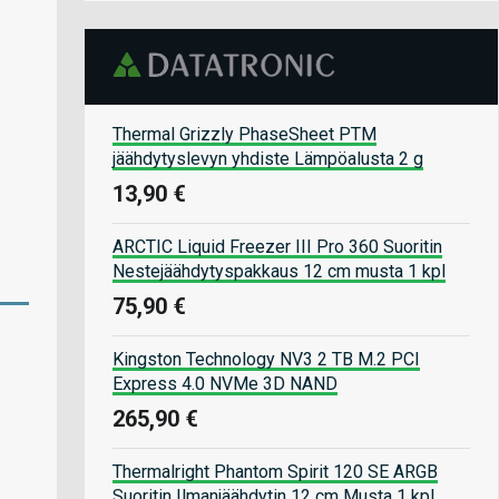
Thermal Grizzly PhaseSheet PTM
jäähdytyslevyn yhdiste Lämpöalusta 2 g
13,90 €
ARCTIC Liquid Freezer III Pro 360 Suoritin
Nestejäähdytyspakkaus 12 cm musta 1 kpl
75,90 €
Kingston Technology NV3 2 TB M.2 PCI
Express 4.0 NVMe 3D NAND
265,90 €
Thermalright Phantom Spirit 120 SE ARGB
Suoritin Ilmanjäähdytin 12 cm Musta 1 kpl