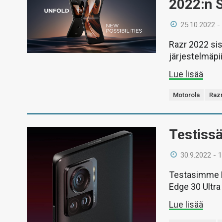
2022:n 
25.10.2022 -
Razr 2022 sis
järjestelmäpii
Lue lisää
Motorola
Raz
Testissä
30.9.2022 - 
Testasimme M
Edge 30 Ultra
Lue lisää