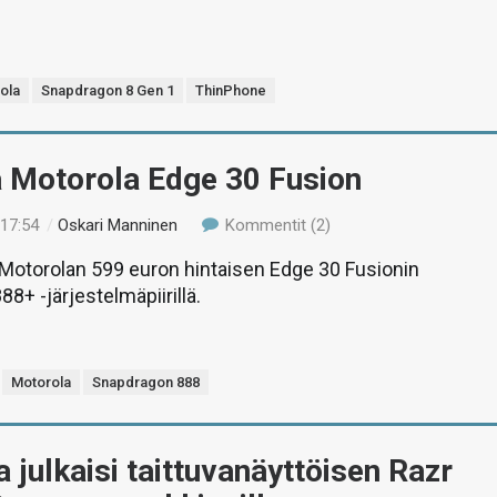
ola
Snapdragon 8 Gen 1
ThinPhone
ä Motorola Edge 30 Fusion
 17:54
/
Oskari Manninen
Kommentit (2)
otorolan 599 euron hintaisen Edge 30 Fusionin
8+ -järjestelmäpiirillä.
Motorola
Snapdragon 888
 julkaisi taittuvanäyttöisen Razr