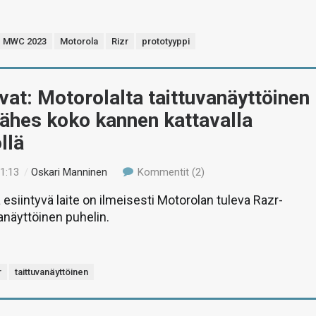
MWC 2023
Motorola
Rizr
prototyyppi
at: Motorolalta taittuvanäyttöinen
lähes koko kannen kattavalla
llä
11:13
/
Oskari Manninen
Kommentit (2)
esiintyvä laite on ilmeisesti Motorolan tuleva Razr-
vanäyttöinen puhelin.
r
taittuvanäyttöinen