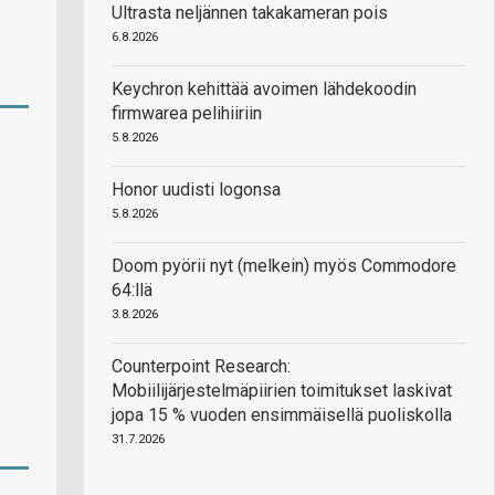
Ultrasta neljännen takakameran pois
6.8.2026
Keychron kehittää avoimen lähdekoodin
firmwarea pelihiiriin
5.8.2026
Honor uudisti logonsa
5.8.2026
Doom pyörii nyt (melkein) myös Commodore
64:llä
3.8.2026
Counterpoint Research:
Mobiilijärjestelmäpiirien toimitukset laskivat
jopa 15 % vuoden ensimmäisellä puoliskolla
31.7.2026