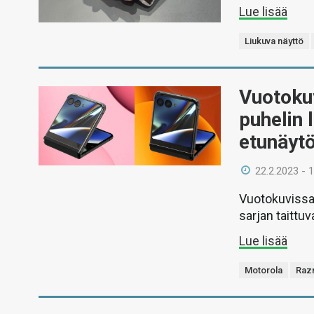
Lue lisää
Liukuva näyttö
Vuotokuv
puhelin 
etunäytö
22.2.2023 - 
Vuotokuvissa 
sarjan taittu
Lue lisää
Motorola
Raz