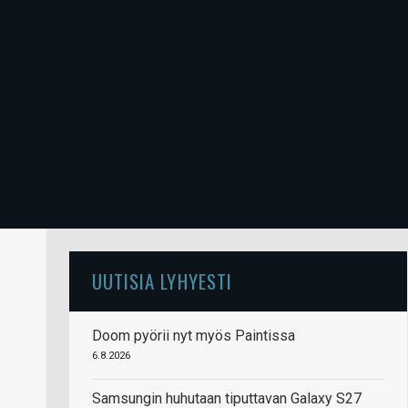
UUTISIA LYHYESTI
Doom pyörii nyt myös Paintissa
6.8.2026
Samsungin huhutaan tiputtavan Galaxy S27