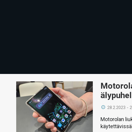
Motorol
älypuhel
28.2.2023 - 
Motorolan liu
käytettävissä