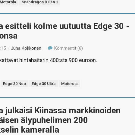
Motorola
Snapdragon 8 Gen 1
 esitteli kolme uutuutta Edge 30 -
oonsa
:15
/
Juha Kokkonen
Kommentit (6)
kattavat hintahaitarin 400:sta 900 euroon.
Edge 30 Neo
Edge 30 Ultra
Motorola
 julkaisi Kiinassa markkinoiden
isen älypuhelimen 200
selin kameralla