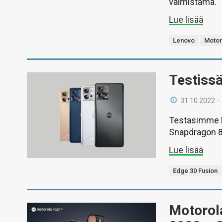
valmistama.
Lue lisää
Lenovo
Motor
Testiss
31.10.2022 -
Testasimme M
Snapdragon 88
Lue lisää
Edge 30 Fusion
Motorola