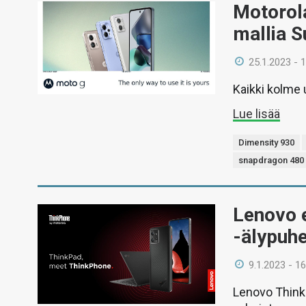
Motorola
mallia 
25.1.2023 - 
Kaikki kolme 
Lue lisää
Dimensity 930
snapdragon 480
Lenovo e
-älypuh
9.1.2023 - 16
Lenovo Think