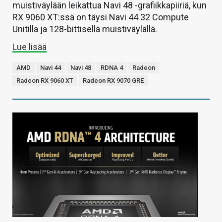
muistiväylään leikattua Navi 48 -grafiikkapiiriä, kun
RX 9060 XT:ssä on täysi Navi 44 32 Compute
Unitilla ja 128-bittisellä muistiväylällä.
Lue lisää
AMD
Navi 44
Navi 48
RDNA 4
Radeon
Radeon RX 9060 XT
Radeon RX 9070 GRE