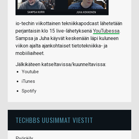
io-techin viikottainen tekniikkapodcast lähetetään
perjantaisin klo 15 live-lähetyksenä
YouTubessa
.
Sampsa ja Juha käyvät keskenään läpi kuluneen
viikon ajalta ajankohtaiset tietotekniikka- ja
mobiiliaiheet.
Jälkikäteen katseltavissa/kuunneltavissa:
Youtube
iTunes
Spotify
TECHBBS UUSIMMAT VIESTIT
Pyöräily