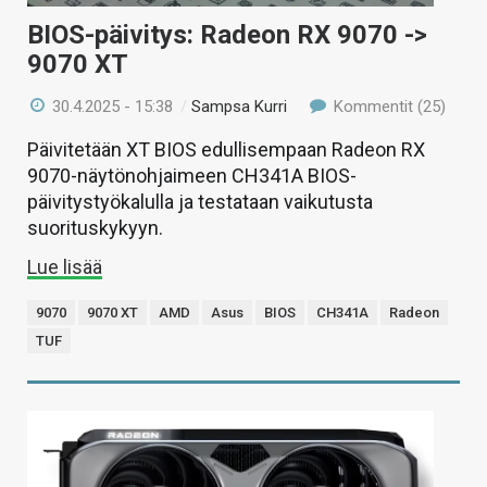
BIOS-päivitys: Radeon RX 9070 ->
9070 XT
30.4.2025 - 15:38
/
Sampsa Kurri
Kommentit (25)
Päivitetään XT BIOS edullisempaan Radeon RX
9070-näytönohjaimeen CH341A BIOS-
päivitystyökalulla ja testataan vaikutusta
suorituskykyyn.
Lue lisää
9070
9070 XT
AMD
Asus
BIOS
CH341A
Radeon
TUF