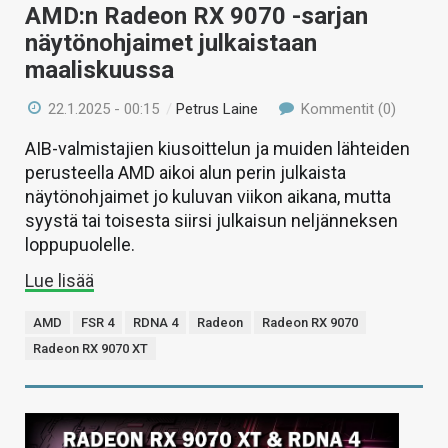
AMD:n Radeon RX 9070 -sarjan
näytönohjaimet julkaistaan
maaliskuussa
22.1.2025 - 00:15
/
Petrus Laine
Kommentit (0)
AIB-valmistajien kiusoittelun ja muiden lähteiden
perusteella AMD aikoi alun perin julkaista
näytönohjaimet jo kuluvan viikon aikana, mutta
syystä tai toisesta siirsi julkaisun neljänneksen
loppupuolelle.
Lue lisää
AMD
FSR 4
RDNA 4
Radeon
Radeon RX 9070
Radeon RX 9070 XT