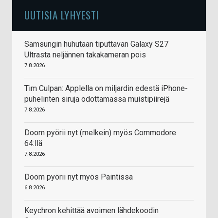
UUTISIA LYHYESTI
Samsungin huhutaan tiputtavan Galaxy S27
Ultrasta neljännen takakameran pois
7.8.2026
Tim Culpan: Applella on miljardin edestä iPhone-
puhelinten siruja odottamassa muistipiirejä
7.8.2026
Doom pyörii nyt (melkein) myös Commodore
64:llä
7.8.2026
Doom pyörii nyt myös Paintissa
6.8.2026
Keychron kehittää avoimen lähdekoodin