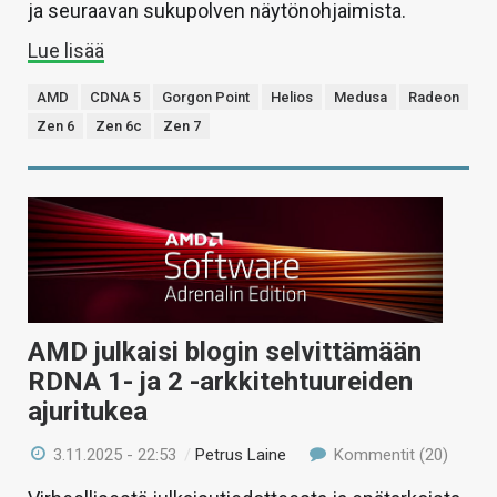
ja seuraavan sukupolven näytönohjaimista.
Lue lisää
AMD
CDNA 5
Gorgon Point
Helios
Medusa
Radeon
Zen 6
Zen 6c
Zen 7
AMD julkaisi blogin selvittämään
RDNA 1- ja 2 -arkkitehtuureiden
ajuritukea
3.11.2025 - 22:53
/
Petrus Laine
Kommentit (20)