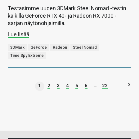
Testasimme uuden 3DMark Steel Nomad -testin
kaikilla GeForce RTX 40- ja Radeon RX 7000 -
sarjan näytönohjaimilla.
Lue lisää
3DMark
GeForce
Radeon
Steel Nomad
Time Spy Extreme
1
2
3
4
5
6
...
22