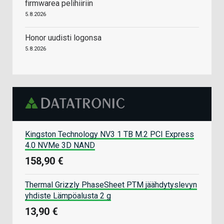
firmwarea pelihiiriin
5.8.2026
Honor uudisti logonsa
5.8.2026
Kingston Technology NV3 1 TB M.2 PCI Express
4.0 NVMe 3D NAND
158,90 €
Thermal Grizzly PhaseSheet PTM jäähdytyslevyn
yhdiste Lämpöalusta 2 g
13,90 €