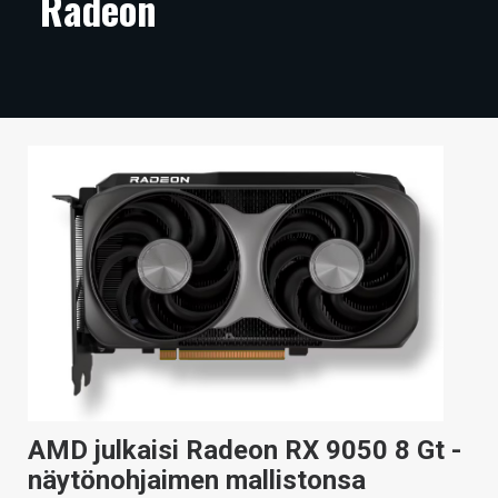
Radeon
ARTIKKELIT
VIDEOT
TECHBBS
TIETOA
HINTA.FI
KAUPPA
VAIHDA TEEMA
HAKU
AMD julkaisi Radeon RX 9050 8 Gt -
näytönohjaimen mallistonsa