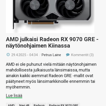
AMD julkaisi Radeon RX 9070 GRE -
näytönohjaimen Kiinassa
29.4.2025 - 04:34
/
Petrus Laine
Kommentit (3)
AMD ei ole puhunut vielä mitään näytönohjaimen
mahdollisesta julkaisusta länsimaissa, mutta
ainakin kaikki aiemmat Radeon GRE -mallit ovat
päätyneet myös länsimarkkinoille ennemmin tai
myöhemmin.
Lue lisää
AMD
Navi 48
Radeon
Radeon RX 9070 GRE