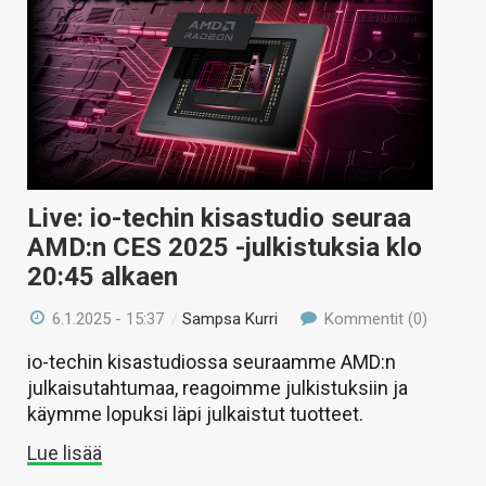
Live: io-techin kisastudio seuraa
AMD:n CES 2025 -julkistuksia klo
20:45 alkaen
6.1.2025 - 15:37
/
Sampsa Kurri
Kommentit (0)
io-techin kisastudiossa seuraamme AMD:n
julkaisutahtumaa, reagoimme julkistuksiin ja
käymme lopuksi läpi julkaistut tuotteet.
Lue lisää