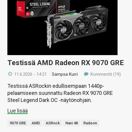
Testissä AMD Radeon RX 9070 GRE
11.6.2026 - 14:21
/
Sampsa Kurri
Kommentit (19)
Testissä ASRockin edullisempaan 1440p-
pelaamiseen suunnattu Radeon RX 9070 GRE
Steel Legend Dark OC -näytönohjain.
Lue lisää
9070 GRE
AMD
ASRock
Navi 48
Radeon