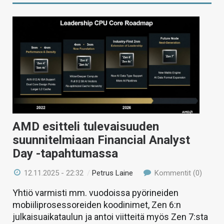
AMD esitteli tulevaisuuden
suunnitelmiaan Financial Analyst
Day -tapahtumassa
12.11.2025 - 22:32
/
Petrus Laine
Kommentit (0)
Yhtiö varmisti mm. vuodoissa pyörineiden
mobiiliprosessoreiden koodinimet, Zen 6:n
julkaisuaikataulun ja antoi viitteitä myös Zen 7:sta