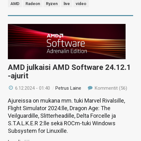
AMD
Radeon
Ryzen
live
video
AMD julkaisi AMD Software 24.12.1
-ajurit
6.12.2024 - 01:40
/
Petrus Laine
Kommentit (56)
Ajureissa on mukana mm. tuki Marvel Rivalsille,
Flight Simulator 2024:lle, Dragon Age: The
Veilguardille, Slitterheadille, Delta Forcelle ja
S.T.A.L.K.E.R 2:lle sekä ROCm-tuki Windows
Subsystem for Linuxille.