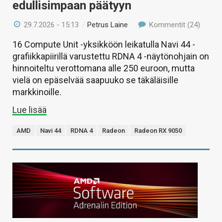
edullisimpaan päätyyn
29.7.2026 - 15:13
/
Petrus Laine
Kommentit (24)
16 Compute Unit -yksikköön leikatulla Navi 44 -
grafiikkapiirillä varustettu RDNA 4 -näytönohjain on
hinnoiteltu verottomana alle 250 euroon, mutta
vielä on epäselvää saapuuko se täkäläisille
markkinoille.
Lue lisää
AMD
Navi 44
RDNA 4
Radeon
Radeon RX 9050