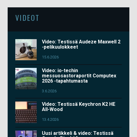
VIDEOT
Video: Testissä Audeze Maxwell 2
-pelikuulokkeet
15.6.2026
Video: io-techin
messuosastoraportit Computex
2026 -tapahtumasta
3.6.2026
Video: Testissä Keychron K2 HE
All-Wood
13.4.2026
Uusi artikkeli & video: Testissä