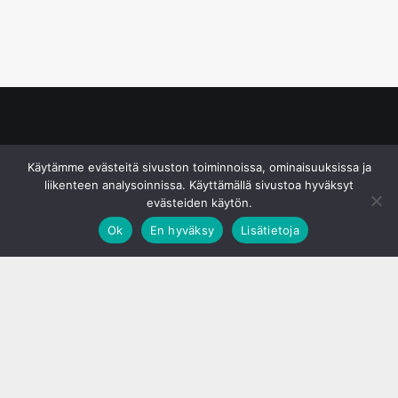
© S&J Media Oy
Käytämme evästeitä sivuston toiminnoissa, ominaisuuksissa ja
liikenteen analysoinnissa. Käyttämällä sivustoa hyväksyt
evästeiden käytön.
Ok
En hyväksy
Lisätietoja
;