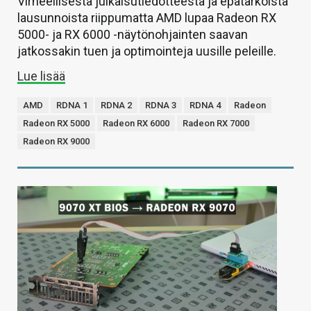
Virheellisestä julkaisutiedotteesta ja epätarkoista
lausunnoista riippumatta AMD lupaa Radeon RX
5000- ja RX 6000 -näytönohjainten saavan
jatkossakin tuen ja optimointeja uusille peleille.
Lue lisää
AMD
RDNA 1
RDNA 2
RDNA 3
RDNA 4
Radeon
Radeon RX 5000
Radeon RX 6000
Radeon RX 7000
Radeon RX 9000