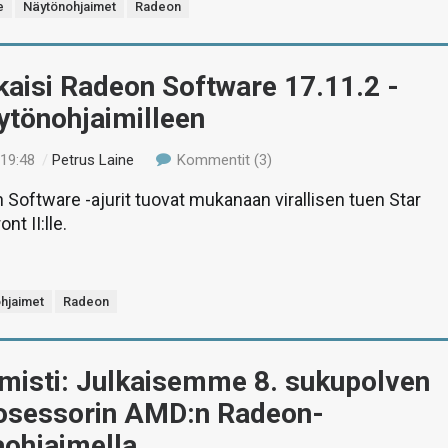
e
Näytönohjaimet
Radeon
aisi Radeon Software 17.11.2 -
äytönohjaimilleen
 19:48
/
Petrus Laine
Kommentit (3)
Software -ajurit tuovat mukanaan virallisen tuen Star
nt II:lle.
hjaimet
Radeon
rmisti: Julkaisemme 8. sukupolven
osessorin AMD:n Radeon-
aohjaimella