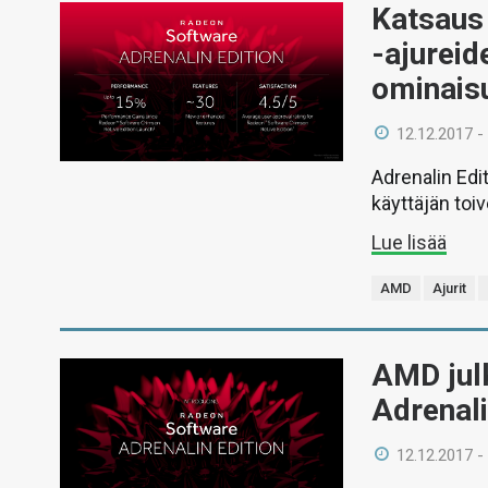
Katsaus
-ajureid
ominais
12.12.2017 -
Adrenalin Edi
käyttäjän toi
Lue lisää
AMD
Ajurit
AMD jul
Adrenali
12.12.2017 -