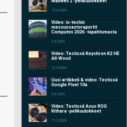
Maxwell 2 -pelikuulokkeet
15.6.2026
Video: io-techin
messuosastoraportit
Computex 2026 -tapahtumasta
3.6.2026
Video: Testissä Keychron K2 HE
All-Wood
13.4.2026
Uusi artikkeli & video: Testissä
Google Pixel 10a
9.3.2026
Video: Testissä Asus ROG
Kithara -pelikuulokkeet
11.2.2026