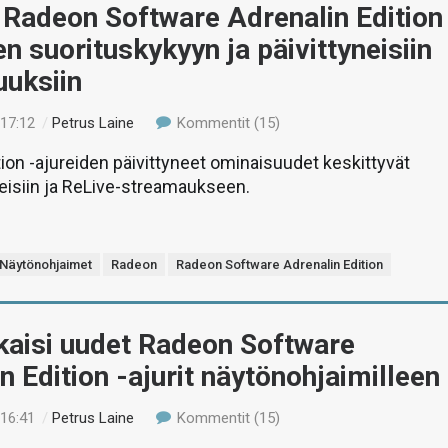
 Radeon Software Adrenalin Edition
en suorituskykyyn ja päivittyneisiin
uuksiin
 17:12
/
Petrus Laine
Kommentit (15)
tion -ajureiden päivittyneet ominaisuudet keskittyvät
veisiin ja ReLive-streamaukseen.
Näytönohjaimet
Radeon
Radeon Software Adrenalin Edition
kaisi uudet Radeon Software
n Edition -ajurit näytönohjaimilleen
 16:41
/
Petrus Laine
Kommentit (15)