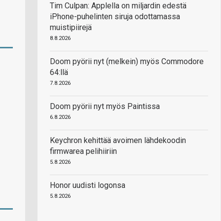
Tim Culpan: Applella on miljardin edestä
iPhone-puhelinten siruja odottamassa
muistipiirejä
8.8.2026
Doom pyörii nyt (melkein) myös Commodore
64:llä
7.8.2026
Doom pyörii nyt myös Paintissa
6.8.2026
Keychron kehittää avoimen lähdekoodin
firmwarea pelihiiriin
5.8.2026
Honor uudisti logonsa
5.8.2026