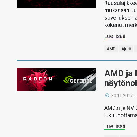
Ruusulajikkee
mukanaan uud
sovelluksen ä
kokenut merki
Lue lisää
AMD
Ajurit
AMD ja N
näytönoh
30.11.2017 -
AMD:n ja NVID
lukuunottamatt
Lue lisää