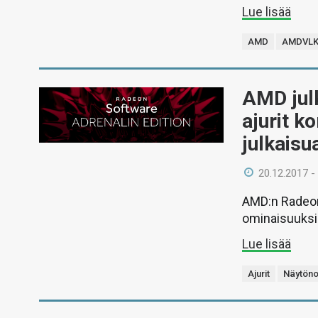
Lue lisää
AMD
AMDVL
AMD julk
ajurit k
julkaisu
20.12.2017 -
AMD:n Radeon 
ominaisuuksia
Lue lisää
Ajurit
Näytöno