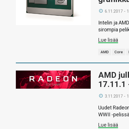
6.11.2017 - 
Intelin ja AM
sirompia peli
Lue lisää
AMD
Core
AMD jul
17.11.1 
3.11.2017 - 
Uudet Radeon 
WWII -pelissä
Lue lisää