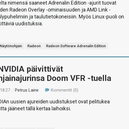
lta nimensä saaneet Adrenalin Edition -ajurit tuovat
en Radeon Overlay -ominaisuuden ja AMD Link -
lypuhelimiin ja taulutietokoneisiin. Myös Linux-puoli on
ttäviä uudistuksia.
Näytönohjain
Radeon
Radeon Software Adrenalin Edition
VIDIA päivittivät
jainajurinsa Doom VFR -tuella
 18:27
/
Petrus Laine
Kommentit (0)
IAn uusien ajureiden uudistukset ovat pelitukea
a jääneet tällä kertaa laihoiksi.