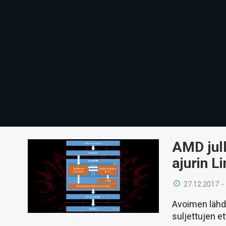
AMD jul
ajurin L
27.12.2017 -
Avoimen lähde
suljettujen e