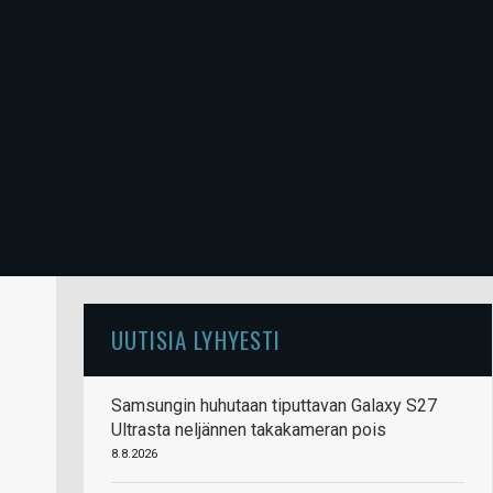
UUTISIA LYHYESTI
Samsungin huhutaan tiputtavan Galaxy S27
Ultrasta neljännen takakameran pois
8.8.2026