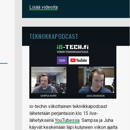
Lisää videoita
TEKNIIKKAPODCAST
io-techin viikottainen tekniikkapodcast
lähetetään perjantaisin klo 15 live-
lähetyksenä
YouTubessa
. Sampsa ja Juha
käyvät keskenään läpi kuluneen viikon ajalta