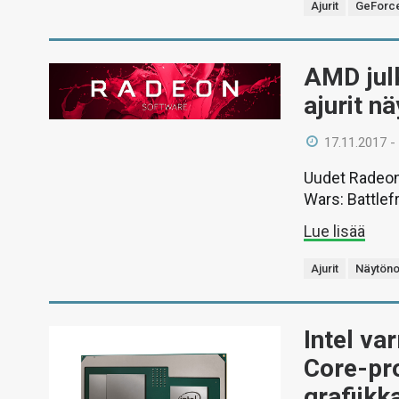
Ajurit
GeForc
AMD julk
ajurit n
17.11.2017 -
Uudet Radeon 
Wars: Battlefro
Lue lisää
Ajurit
Näytöno
Intel va
Core-pr
grafiikk