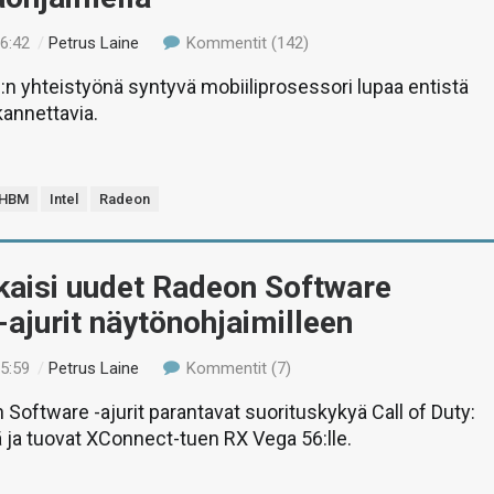
16:42
/
Petrus Laine
Kommentit (142)
D:n yhteistyönä syntyvä mobiiliprosessori lupaa entistä
kannettavia.
HBM
Intel
Radeon
kaisi uudet Radeon Software
-ajurit näytönohjaimilleen
15:59
/
Petrus Laine
Kommentit (7)
Software -ajurit parantavat suorituskykyä Call of Duty:
 ja tuovat XConnect-tuen RX Vega 56:lle.