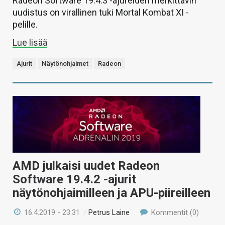
Radeon Software 19.4.3 -ajureiden merkittävin
uudistus on virallinen tuki Mortal Kombat XI -
pelille.
Lue lisää
Ajurit
Näytönohjaimet
Radeon
AMD julkaisi uudet Radeon
Software 19.4.2 -ajurit
näytönohjaimilleen ja APU-piireilleen
16.4.2019 - 23:31
/
Petrus Laine
Kommentit (0)