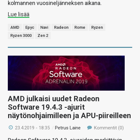
kolmannen vuosineljänneksen aikana.
Lue lisää
AMD
Epyc
Navi
Radeon
Rome
Ryzen
Ryzen 3000
Zen 2
AMD julkaisi uudet Radeon
Software 19.4.3 -ajurit
näytönohjaimilleen ja APU-piireilleen
23.4.2019 - 18:35
/
Petrus Laine
Kommentit (0)