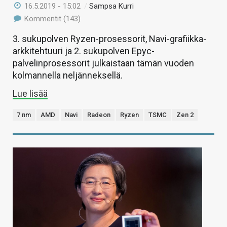
16.5.2019 - 15:02
/
Sampsa Kurri
Kommentit (143)
3. sukupolven Ryzen-prosessorit, Navi-grafiikka-
arkkitehtuuri ja 2. sukupolven Epyc-
palvelinprosessorit julkaistaan tämän vuoden
kolmannella neljänneksellä.
Lue lisää
7 nm
AMD
Navi
Radeon
Ryzen
TSMC
Zen 2