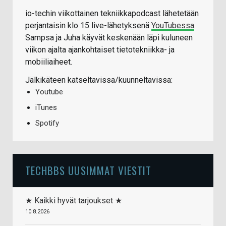
io-techin viikottainen tekniikkapodcast lähetetään
perjantaisin klo 15 live-lähetyksenä
YouTubessa
.
Sampsa ja Juha käyvät keskenään läpi kuluneen
viikon ajalta ajankohtaiset tietotekniikka- ja
mobiiliaiheet.
Jälkikäteen katseltavissa/kuunneltavissa:
Youtube
iTunes
Spotify
TECHBBS UUSIMMAT VIESTIT
★ Kaikki hyvät tarjoukset ★
10.8.2026