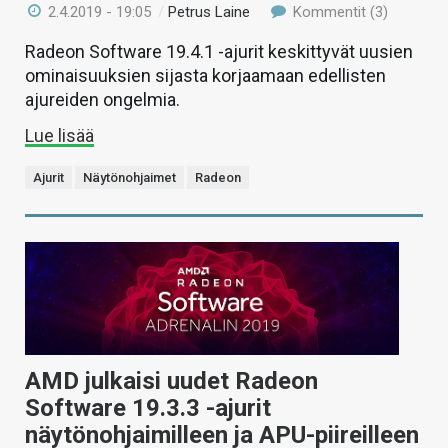
2.4.2019 - 19:05
/
Petrus Laine
Kommentit (3)
Radeon Software 19.4.1 -ajurit keskittyvät uusien
ominaisuuksien sijasta korjaamaan edellisten
ajureiden ongelmia.
Lue lisää
Ajurit
Näytönohjaimet
Radeon
AMD julkaisi uudet Radeon
Software 19.3.3 -ajurit
näytönohjaimilleen ja APU-piireilleen