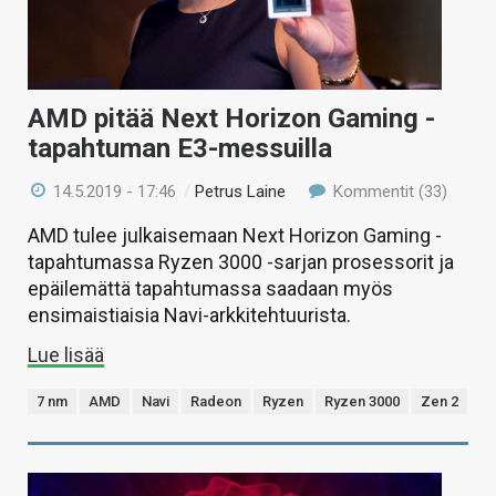
AMD pitää Next Horizon Gaming -
tapahtuman E3-messuilla
14.5.2019 - 17:46
/
Petrus Laine
Kommentit (33)
AMD tulee julkaisemaan Next Horizon Gaming -
tapahtumassa Ryzen 3000 -sarjan prosessorit ja
epäilemättä tapahtumassa saadaan myös
ensimaistiaisia Navi-arkkitehtuurista.
Lue lisää
7 nm
AMD
Navi
Radeon
Ryzen
Ryzen 3000
Zen 2