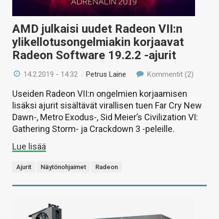
AMD julkaisi uudet Radeon VII:n
ylikellotusongelmiakin korjaavat
Radeon Software 19.2.2 -ajurit
14.2.2019 - 14:32
/
Petrus Laine
Kommentit (2)
Useiden Radeon VII:n ongelmien korjaamisen
lisäksi ajurit sisältävät virallisen tuen Far Cry New
Dawn-, Metro Exodus-, Sid Meier’s Civilization VI:
Gathering Storm- ja Crackdown 3 -peleille.
Lue lisää
Ajurit
Näytönohjaimet
Radeon