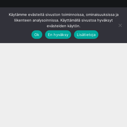
© S&J Media Oy
Käytämme evästeitä sivuston toiminnoissa, ominaisuuksissa ja
liikenteen analysoinnissa. Käyttämällä sivustoa hyväksyt
evästeiden käytön.
Ok
En hyväksy
Lisätietoja
;