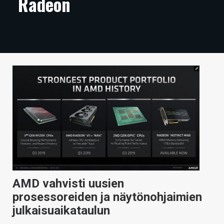
Radeon
ARTIKKELIT
VIDEOT
TECHBBS
TIETOA
HINTA.FI
KAUPPA
VAIHDA TEEMA
AMD vahvisti uusien
HAKU
prosessoreiden ja näytönohjaimien
julkaisuaikataulun