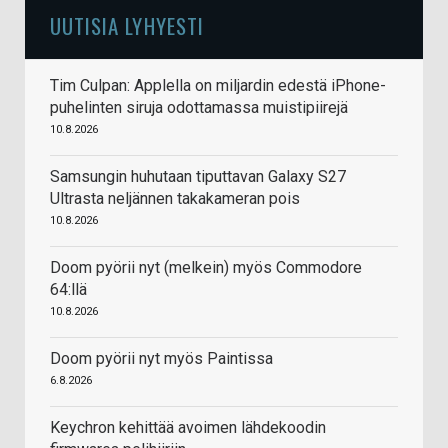
UUTISIA LYHYESTI
Tim Culpan: Applella on miljardin edestä iPhone-
puhelinten siruja odottamassa muistipiirejä
10.8.2026
Samsungin huhutaan tiputtavan Galaxy S27
Ultrasta neljännen takakameran pois
10.8.2026
Doom pyörii nyt (melkein) myös Commodore
64:llä
10.8.2026
Doom pyörii nyt myös Paintissa
6.8.2026
Keychron kehittää avoimen lähdekoodin