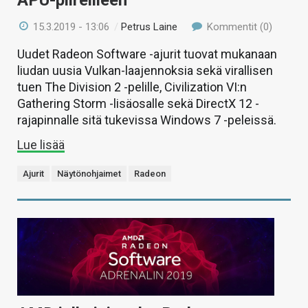
APU-piireilleen
15.3.2019 - 13:06
/
Petrus Laine
Kommentit (0)
Uudet Radeon Software -ajurit tuovat mukanaan
liudan uusia Vulkan-laajennoksia sekä virallisen
tuen The Division 2 -pelille, Civilization VI:n
Gathering Storm -lisäosalle sekä DirectX 12 -
rajapinnalle sitä tukevissa Windows 7 -peleissä.
Lue lisää
Ajurit
Näytönohjaimet
Radeon