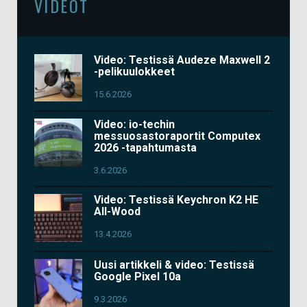
VIDEOT
Video: Testissä Audeze Maxwell 2
-pelikuulokkeet
15.6.2026
Video: io-techin
messuosastoraportit Computex
2026 -tapahtumasta
3.6.2026
Video: Testissä Keychron K2 HE
All-Wood
13.4.2026
Uusi artikkeli & video: Testissä
Google Pixel 10a
9.3.2026