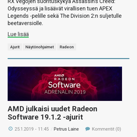
RX Vegojen suorituskykyä Assassin’s Creed:
Odysseyssä ja lisäävät virallisen tuen APEX
Legends -pelille sekä The Division 2:n suljetulle
beetaversiolle.
Lue lisää
Ajurit
Näytönohjaimet
Radeon
AMD julkaisi uudet Radeon
Software 19.1.2 -ajurit
25.1.2019 - 11:45
/
Petrus Laine
Kommentit (0)