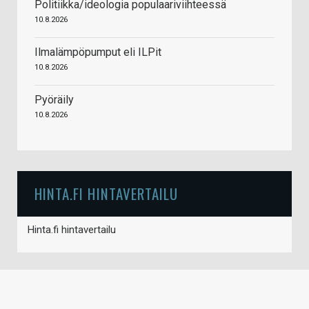
Politiikka/ideologia populaariviihteessä
10.8.2026
Ilmalämpöpumput eli ILPit
10.8.2026
Pyöräily
10.8.2026
HINTA.FI HINTAVERTAILU
Hinta.fi hintavertailu