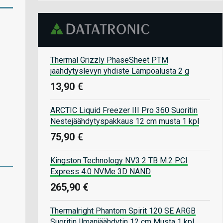
Thermal Grizzly PhaseSheet PTM
jäähdytyslevyn yhdiste Lämpöalusta 2 g
13,90 €
ARCTIC Liquid Freezer III Pro 360 Suoritin
Nestejäähdytyspakkaus 12 cm musta 1 kpl
75,90 €
Kingston Technology NV3 2 TB M.2 PCI
Express 4.0 NVMe 3D NAND
265,90 €
Thermalright Phantom Spirit 120 SE ARGB
Suoritin Ilmanjäähdytin 12 cm Musta 1 kpl