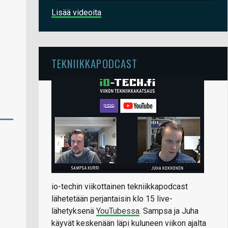
Lisää videoita
TEKNIIKKAPODCAST
io-techin viikottainen tekniikkapodcast
lähetetään perjantaisin klo 15 live-
lähetyksenä
YouTubessa
. Sampsa ja Juha
käyvät keskenään läpi kuluneen viikon ajalta