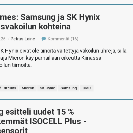
imes: Samsung ja SK Hynix
usvakoilun kohteina
:26
/
Petrus Laine
Kommentit (16)
Hynix eivät ole ainoita väitettyjä vakoilun uhreja, sillä
aja Micron käy parhaillaan oikeutta Kiinassa
ilun tiimoilta.
d Circuits
Micron
SK Hynix
Samsung
UMC
esitteli uudet 15 %
kemmät ISOCELL Plus -
ensorit