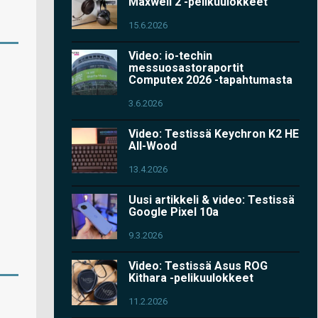
Maxwell 2 -pelikuulokkeet
15.6.2026
Video: io-techin
messuosastoraportit
Computex 2026 -tapahtumasta
3.6.2026
Video: Testissä Keychron K2 HE
All-Wood
13.4.2026
Uusi artikkeli & video: Testissä
Google Pixel 10a
9.3.2026
Video: Testissä Asus ROG
Kithara -pelikuulokkeet
11.2.2026