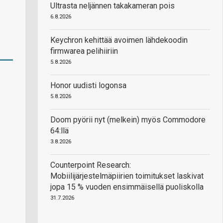
Ultrasta neljännen takakameran pois
6.8.2026
Keychron kehittää avoimen lähdekoodin
firmwarea pelihiiriin
5.8.2026
Honor uudisti logonsa
5.8.2026
Doom pyörii nyt (melkein) myös Commodore
64:llä
3.8.2026
Counterpoint Research:
Mobiilijärjestelmäpiirien toimitukset laskivat
jopa 15 % vuoden ensimmäisellä puoliskolla
31.7.2026