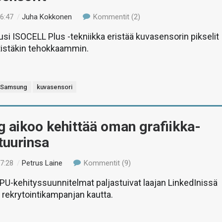
16:47
/
Juha Kokkonen
Kommentit (2)
i ISOCELL Plus -tekniikka eristää kuvasensorin pikselit
tistäkin tehokkaammin.
Samsung
kuvasensori
 aikoo kehittää oman grafiikka-
tuurinsa
17:28
/
Petrus Laine
Kommentit (9)
U-kehityssuunnitelmat paljastuivat laajan LinkedInissä
 rekrytointikampanjan kautta.