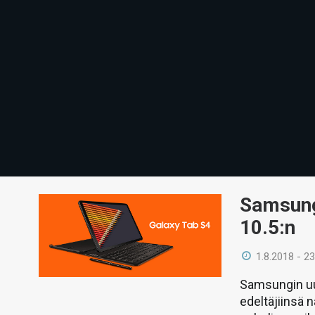
Samsung 
10.5:n
1.8.2018 - 23
Samsungin uut
edeltäjiinsä 