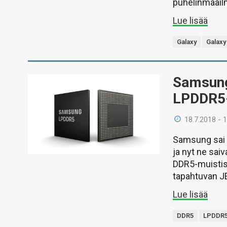
puhelinmaail
Lue lisää
Galaxy
Galaxy
Samsung
LPDDR5-
18.7.2018 - 
Samsung sai 
ja nyt ne sai
DDR5-muistist
tapahtuvan J
Lue lisää
DDR5
LPDDR