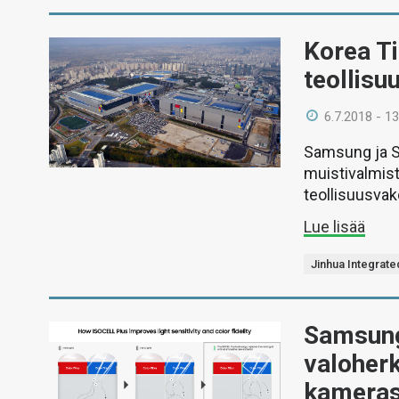
Korea T
teollisu
6.7.2018 - 13
Samsung ja SK 
muistivalmist
teollisuusvako
Lue lisää
Jinhua Integrate
Samsung 
valoher
kameras