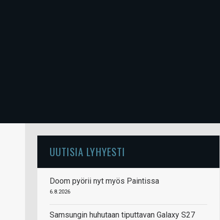
UUTISIA LYHYESTI
Doom pyörii nyt myös Paintissa
6.8.2026
Samsungin huhutaan tiputtavan Galaxy S27