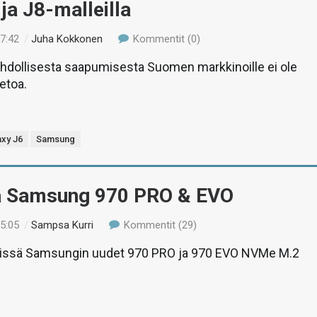
 ja J8-malleilla
17:42
/
Juha Kokkonen
Kommentit (0)
ahdollisesta saapumisesta Suomen markkinoille ei ole
ietoa.
axy J6
Samsung
ä Samsung 970 PRO & EVO
15:05
/
Sampsa Kurri
Kommentit (29)
stissä Samsungin uudet 970 PRO ja 970 EVO NVMe M.2