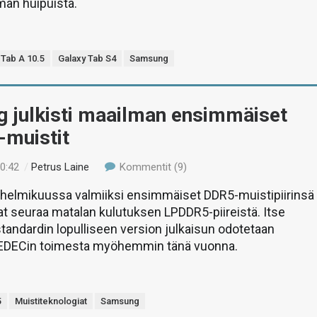
man huipuista.
 Tab A 10.5
Galaxy Tab S4
Samsung
 julkisti maailman ensimmäiset
muistit
10:42
/
Petrus Laine
Kommentit (9)
helmikuussa valmiiksi ensimmäiset DDR5-muistipiirinsä
vat seuraa matalan kulutuksen LPDDR5-piireistä. Itse
andardin lopulliseen version julkaisun odotetaan
EDECin toimesta myöhemmin tänä vuonna.
5
Muistiteknologiat
Samsung