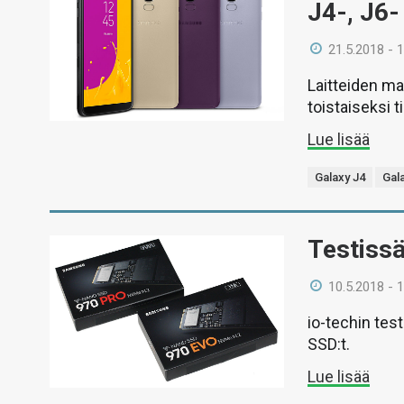
J4-, J6-
21.5.2018 - 
Laitteiden m
toistaiseksi t
Lue lisää
Galaxy J4
Gal
Testiss
10.5.2018 - 
io-techin te
SSD:t.
Lue lisää