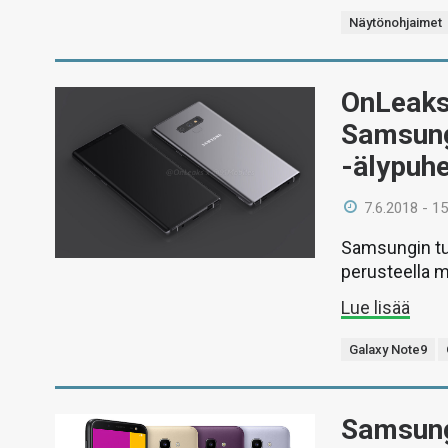
Näytönohjaimet
OnLeaks
Samsung
-älypuh
7.6.2018 - 15
Samsungin tul
perusteella m
Lue lisää
Galaxy Note9
Samsung 