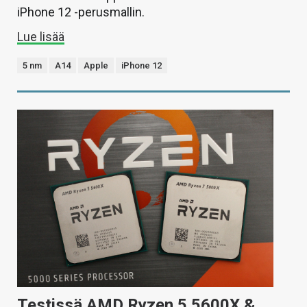
iPhone 12 -perusmallin.
Lue lisää
5 nm
A14
Apple
iPhone 12
Testissä AMD Ryzen 5 5600X &