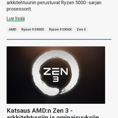
arkkitehtuuriin perustuvat Ryzen 5000 -sarjan
prosessorit.
Lue lisää
AMD
Ryzen 9 5900X
Ryzen 9 5950X
Zen 3
Katsaus AMD:n Zen 3 -
arkkitehtuuriin ja ominaisuuksiin