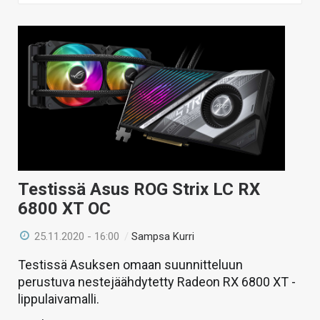
ARTIKKELIT
VIDEOT
TECHBBS
TIETOA
HINTA.FI
KAUPPA
Testissä Asus ROG Strix LC RX
VAIHDA TEEMA
6800 XT OC
25.11.2020 - 16:00
/
Sampsa Kurri
Testissä Asuksen omaan suunnitteluun
HAKU
perustuva nestejäähdytetty Radeon RX 6800 XT -
lippulaivamalli.