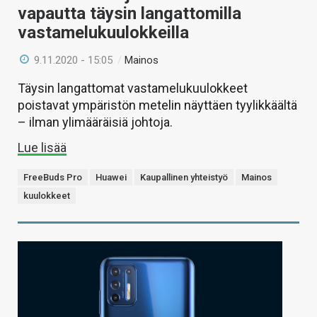
vapautta täysin langattomilla
vastamelukuulokkeilla
9.11.2020 - 15:05
/
Mainos
Täysin langattomat vastamelukuulokkeet
poistavat ympäristön metelin näyttäen tyylikkäältä
– ilman ylimääräisiä johtoja.
Lue lisää
FreeBuds Pro
Huawei
Kaupallinen yhteistyö
Mainos
kuulokkeet