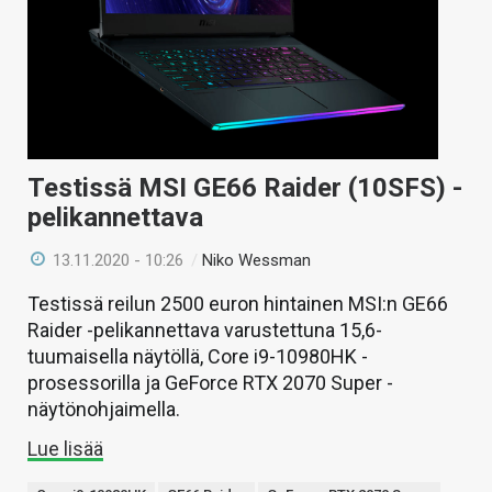
Testissä MSI GE66 Raider (10SFS) -
pelikannettava
13.11.2020 - 10:26
/
Niko Wessman
Testissä reilun 2500 euron hintainen MSI:n GE66
Raider -pelikannettava varustettuna 15,6-
tuumaisella näytöllä, Core i9-10980HK -
prosessorilla ja GeForce RTX 2070 Super -
näytönohjaimella.
Lue lisää