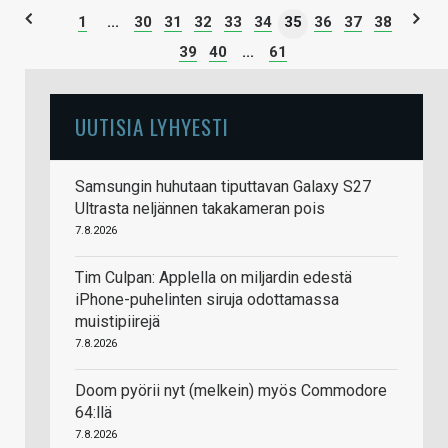
1
...
30
31
32
33
34
35
36
37
38
39
40
...
61
UUTISIA LYHYESTI
Samsungin huhutaan tiputtavan Galaxy S27
Ultrasta neljännen takakameran pois
7.8.2026
Tim Culpan: Applella on miljardin edestä
iPhone-puhelinten siruja odottamassa
muistipiirejä
7.8.2026
Doom pyörii nyt (melkein) myös Commodore
64:llä
7.8.2026