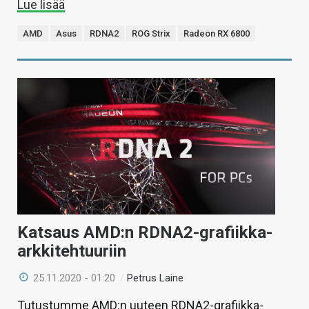
Lue lisää
AMD
Asus
RDNA2
ROG Strix
Radeon RX 6800
Katsaus AMD:n RDNA2-grafiikka-
arkkitehtuuriin
25.11.2020 - 01:20
/
Petrus Laine
Tutustumme AMD:n uuteen RDNA2-grafiikka-