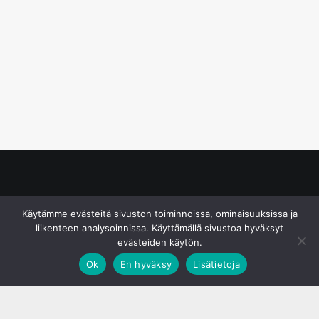
© S&J Media Oy
Käytämme evästeitä sivuston toiminnoissa, ominaisuuksissa ja
liikenteen analysoinnissa. Käyttämällä sivustoa hyväksyt
evästeiden käytön.
Ok
En hyväksy
Lisätietoja
;