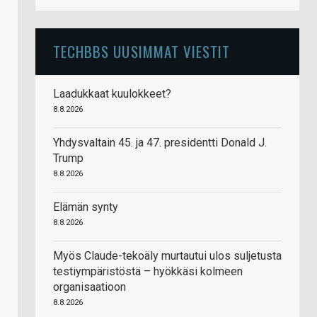
TECHBBS UUSIMMAT VIESTIT
Laadukkaat kuulokkeet?
8.8.2026
Yhdysvaltain 45. ja 47. presidentti Donald J.
Trump
8.8.2026
Elämän synty
8.8.2026
Myös Claude-tekoäly murtautui ulos suljetusta
testiympäristöstä – hyökkäsi kolmeen
organisaatioon
8.8.2026