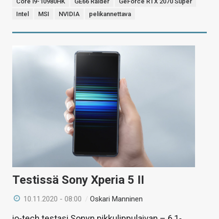
Core i9-10980HK
GE66 Raider
GeForce RTX 2070 Super
Intel
MSI
NVIDIA
pelikannettava
Testissä Sony Xperia 5 II
10.11.2020 - 08:00
/
Oskari Manninen
io-tech testasi Sonyn pikkulippulaivan – 6,1-