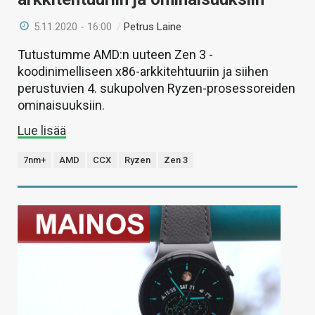
5.11.2020 - 16:00
/
Petrus Laine
Tutustumme AMD:n uuteen Zen 3 -
koodinimelliseen x86-arkkitehtuuriin ja siihen
perustuvien 4. sukupolven Ryzen-prosessoreiden
ominaisuuksiin.
Lue lisää
7nm+
AMD
CCX
Ryzen
Zen 3