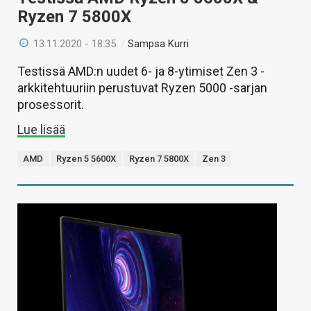
Ryzen 7 5800X
13.11.2020 - 18:35
/
Sampsa Kurri
Testissä AMD:n uudet 6- ja 8-ytimiset Zen 3 -
arkkitehtuuriin perustuvat Ryzen 5000 -sarjan
prosessorit.
Lue lisää
AMD
Ryzen 5 5600X
Ryzen 7 5800X
Zen 3