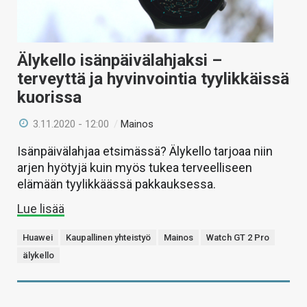
Älykello isänpäivälahjaksi –
terveyttä ja hyvinvointia tyylikkäissä
kuorissa
3.11.2020 - 12:00
/
Mainos
Isänpäivälahjaa etsimässä? Älykello tarjoaa niin
arjen hyötyjä kuin myös tukea terveelliseen
elämään tyylikkäässä pakkauksessa.
Lue lisää
Huawei
Kaupallinen yhteistyö
Mainos
Watch GT 2 Pro
älykello