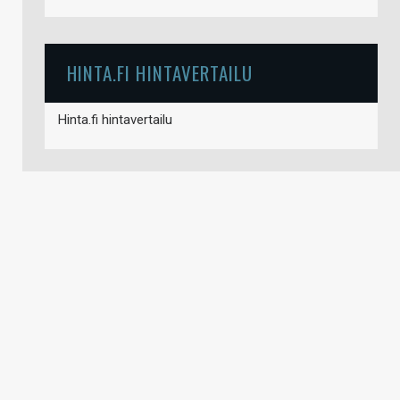
HINTA.FI HINTAVERTAILU
Hinta.fi hintavertailu