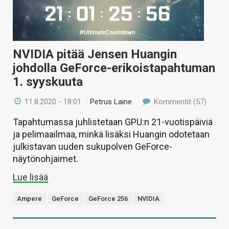
NVIDIA pitää Jensen Huangin
johdolla GeForce-erikoistapahtuman
1. syyskuuta
11.8.2020 - 18:01
/
Petrus Laine
Kommentit (57)
Tapahtumassa juhlistetaan GPU:n 21-vuotispäiviä
ja pelimaailmaa, minkä lisäksi Huangin odotetaan
julkistavan uuden sukupolven GeForce-
näytönohjaimet.
Lue lisää
Ampere
GeForce
GeForce 256
NVIDIA