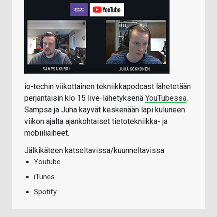
io-techin viikottainen tekniikkapodcast lähetetään
perjantaisin klo 15 live-lähetyksenä
YouTubessa
.
Sampsa ja Juha käyvät keskenään läpi kuluneen
viikon ajalta ajankohtaiset tietotekniikka- ja
mobiiliaiheet.
Jälkikäteen katseltavissa/kuunneltavissa:
Youtube
iTunes
Spotify