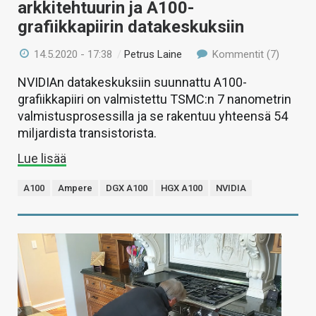
arkkitehtuurin ja A100-
grafiikkapiirin datakeskuksiin
14.5.2020 - 17:38
/
Petrus Laine
Kommentit (7)
NVIDIAn datakeskuksiin suunnattu A100-
grafiikkapiiri on valmistettu TSMC:n 7 nanometrin
valmistusprosessilla ja se rakentuu yhteensä 54
miljardista transistorista.
Lue lisää
A100
Ampere
DGX A100
HGX A100
NVIDIA