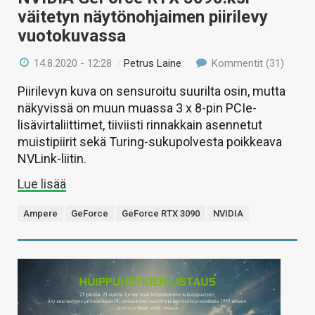
väitetyn näytönohjaimen piirilevy
vuotokuvassa
14.8.2020 - 12:28
/
Petrus Laine
Kommentit (31)
Piirilevyn kuva on sensuroitu suurilta osin, mutta
näkyvissä on muun muassa 3 x 8-pin PCIe-
lisävirtaliittimet, tiiviisti rinnakkain asennetut
muistipiirit sekä Turing-sukupolvesta poikkeava
NVLink-liitin.
Lue lisää
Ampere
GeForce
GeForce RTX 3090
NVIDIA