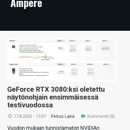
Ampere
ARTIKKELIT
VIDEOT
TECHBBS
TIETOA
HINTA.FI
KAUPPA
VAIHDA TEEMA
GeForce RTX 3080:ksi oletettu
näytönohjain ensimmäisessä
testivuodossa
HAKU
17.8.2020 - 13:07
/
Petrus Laine
Kommentit (8)
Vuodon mukaan tunnistamaton NVIDIAn