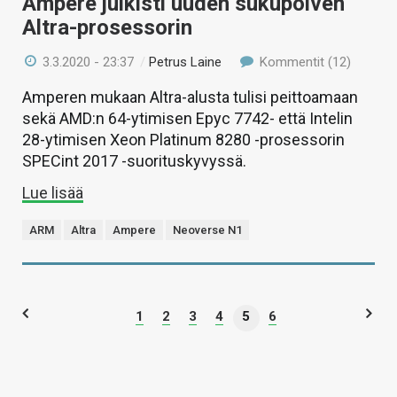
Ampere julkisti uuden sukupolven
Altra-prosessorin
3.3.2020 - 23:37
/
Petrus Laine
Kommentit (12)
Amperen mukaan Altra-alusta tulisi peittoamaan
sekä AMD:n 64-ytimisen Epyc 7742- että Intelin
28-ytimisen Xeon Platinum 8280 -prosessorin
SPECint 2017 -suorituskyvyssä.
Lue lisää
ARM
Altra
Ampere
Neoverse N1
1
2
3
4
5
6