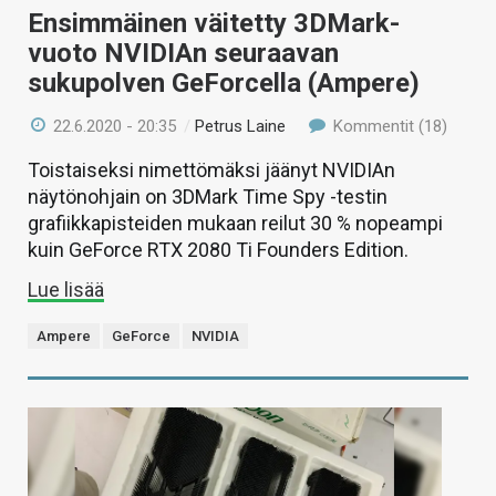
Ensimmäinen väitetty 3DMark-
vuoto NVIDIAn seuraavan
sukupolven GeForcella (Ampere)
22.6.2020 - 20:35
/
Petrus Laine
Kommentit (18)
Toistaiseksi nimettömäksi jäänyt NVIDIAn
näytönohjain on 3DMark Time Spy -testin
grafiikkapisteiden mukaan reilut 30 % nopeampi
kuin GeForce RTX 2080 Ti Founders Edition.
Lue lisää
Ampere
GeForce
NVIDIA