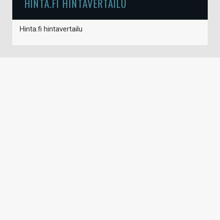
HINTA.FI HINTAVERTAILU
Hinta.fi hintavertailu