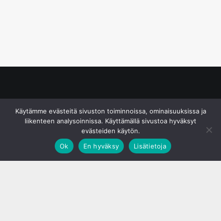
© S&J Media Oy
Käytämme evästeitä sivuston toiminnoissa, ominaisuuksissa ja
liikenteen analysoinnissa. Käyttämällä sivustoa hyväksyt
evästeiden käytön.
Ok
En hyväksy
Lisätietoja
;