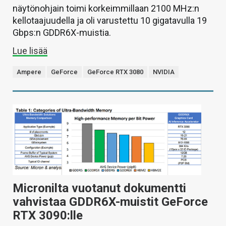
näytönohjain toimi korkeimmillaan 2100 MHz:n
kellotaajuudella ja oli varustettu 10 gigatavulla 19
Gbps:n GDDR6X-muistia.
Lue lisää
Ampere
GeForce
GeForce RTX 3080
NVIDIA
Micronilta vuotanut dokumentti
vahvistaa GDDR6X-muistit GeForce
RTX 3090:lle