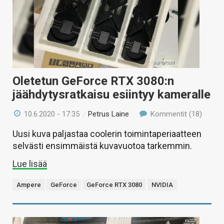
Oletetun GeForce RTX 3080:n
jäähdytysratkaisu esiintyy kameralle
10.6.2020 - 17:35
/
Petrus Laine
Kommentit (18)
Uusi kuva paljastaa coolerin toimintaperiaatteen
selvästi ensimmäistä kuvavuotoa tarkemmin.
Lue lisää
Ampere
GeForce
GeForce RTX 3080
NVIDIA