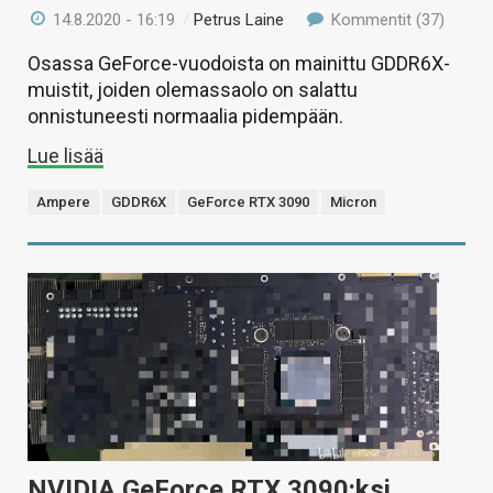
14.8.2020 - 16:19
/
Petrus Laine
Kommentit (37)
Osassa GeForce-vuodoista on mainittu GDDR6X-
muistit, joiden olemassaolo on salattu
onnistuneesti normaalia pidempään.
Lue lisää
Ampere
GDDR6X
GeForce RTX 3090
Micron
NVIDIA GeForce RTX 3090:ksi