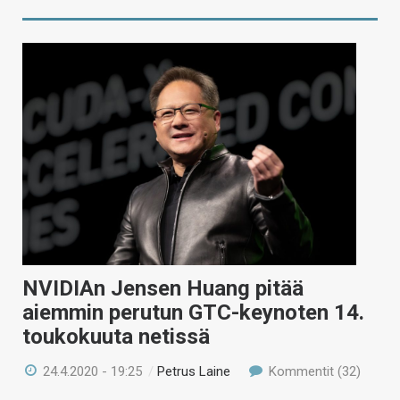
NVIDIAn Jensen Huang pitää
aiemmin perutun GTC-keynoten 14.
toukokuuta netissä
24.4.2020 - 19:25
/
Petrus Laine
Kommentit (32)