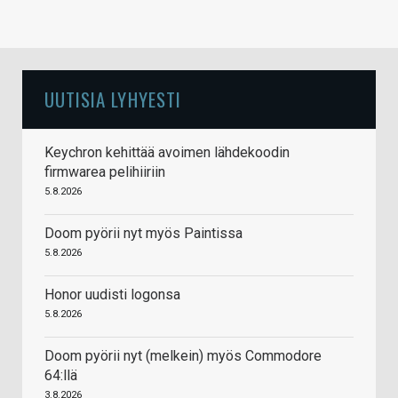
UUTISIA LYHYESTI
Keychron kehittää avoimen lähdekoodin
firmwarea pelihiiriin
5.8.2026
Doom pyörii nyt myös Paintissa
5.8.2026
Honor uudisti logonsa
5.8.2026
Doom pyörii nyt (melkein) myös Commodore
64:llä
3.8.2026