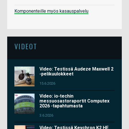
Komponenteille myös kasauspalvelu
VIDEOT
Video: Testissä Audeze Maxwell 2
-pelikuulokkeet
15.6.2026
Video: io-techin
messuosastoraportit Computex
2026 -tapahtumasta
3.6.2026
Video: Testissä Keychron K2 HE