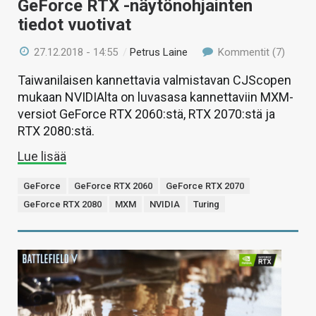
GeForce RTX -näytönohjainten
tiedot vuotivat
27.12.2018 - 14:55
/
Petrus Laine
Kommentit (7)
Taiwanilaisen kannettavia valmistavan CJScopen
mukaan NVIDIAlta on luvasasa kannettaviin MXM-
versiot GeForce RTX 2060:stä, RTX 2070:stä ja
RTX 2080:stä.
Lue lisää
GeForce
GeForce RTX 2060
GeForce RTX 2070
GeForce RTX 2080
MXM
NVIDIA
Turing