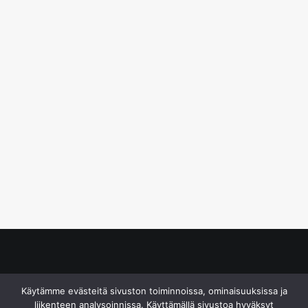
© S&J Media Oy
Käytämme evästeitä sivuston toiminnoissa, ominaisuuksissa ja
liikenteen analysoinnissa. Käyttämällä sivustoa hyväksyt