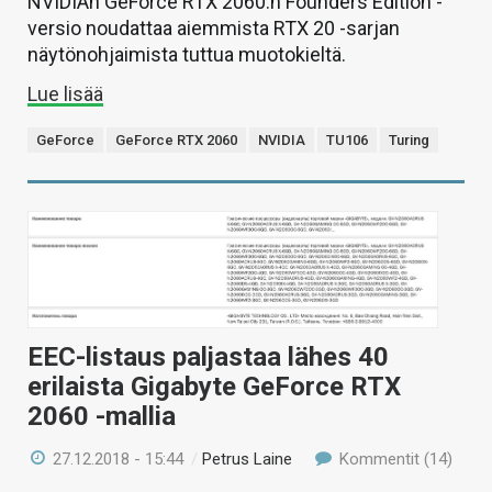
NVIDIAn GeForce RTX 2060:n Founders Edition -
versio noudattaa aiemmista RTX 20 -sarjan
näytönohjaimista tuttua muotokieltä.
Lue lisää
GeForce
GeForce RTX 2060
NVIDIA
TU106
Turing
EEC-listaus paljastaa lähes 40
erilaista Gigabyte GeForce RTX
2060 -mallia
27.12.2018 - 15:44
/
Petrus Laine
Kommentit (14)