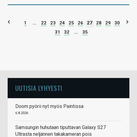
1
...
22
23
24
25
26
27
28
29
30
31
32
...
35
UUTISIA LYHYESTI
Doom pyörii nyt myös Paintissa
6.8.2026
Samsungin huhutaan tiputtavan Galaxy S27
Ultrasta neljännen takakameran pois