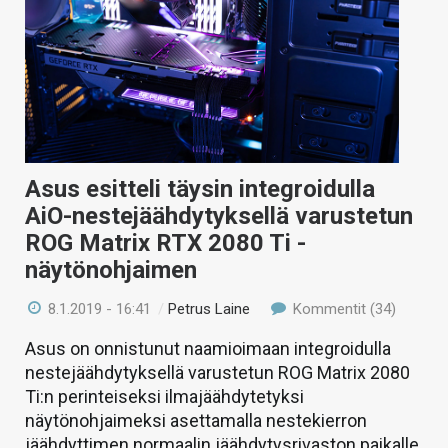
Asus esitteli täysin integroidulla
AiO-nestejäähdytyksellä varustetun
ROG Matrix RTX 2080 Ti -
näytönohjaimen
8.1.2019 - 16:41
/
Petrus Laine
Kommentit (34)
Asus on onnistunut naamioimaan integroidulla
nestejäähdytyksellä varustetun ROG Matrix 2080
Ti:n perinteiseksi ilmajäähdytetyksi
näytönohjaimeksi asettamalla nestekierron
jäähdyttimen normaalin jäähdytysrivaston paikalle.