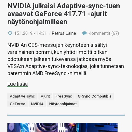
NVIDIA julkaisi Adaptive-sync-tuen
avaavat GeForce 417.71 -ajurit
näytönohjaimilleen
15.1.2019 - 14:31
/
Petrus Laine
Kommentit (67)
NVIDIAn CES-messujen keynoteen sisältyi
varsinainen pommi, kun yhtiö ilmoitti pitkän
odotuksen jälkeen tukevansa jatkossa myös
VESA:n Adaptive-sync-teknologiaa, joka tunnetaan
paremmin AMD FreeSync -nimellä.
Lue lisää
Adaptive-sync
Ajurit
FreeSync
G-Sync Compatible
GeForce
NVIDIA
Näytönohjaimet