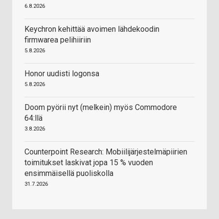
6.8.2026
Keychron kehittää avoimen lähdekoodin
firmwarea pelihiiriin
5.8.2026
Honor uudisti logonsa
5.8.2026
Doom pyörii nyt (melkein) myös Commodore
64:llä
3.8.2026
Counterpoint Research: Mobiilijärjestelmäpiirien
toimitukset laskivat jopa 15 % vuoden
ensimmäisellä puoliskolla
31.7.2026