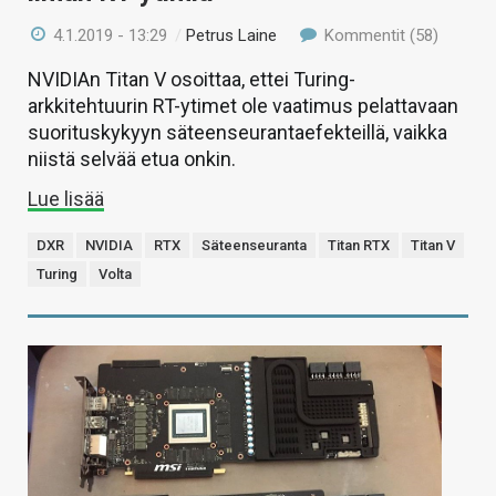
4.1.2019 - 13:29
/
Petrus Laine
Kommentit (58)
NVIDIAn Titan V osoittaa, ettei Turing-
arkkitehtuurin RT-ytimet ole vaatimus pelattavaan
suorituskykyyn säteenseurantaefekteillä, vaikka
niistä selvää etua onkin.
Lue lisää
DXR
NVIDIA
RTX
Säteenseuranta
Titan RTX
Titan V
Turing
Volta