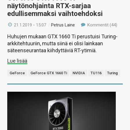
näytönohjainta RTX-sarjaa
edullisemmaksi vaihtoehdoksi
21.1.2019 - 15:07
/
Petrus Laine
Kommentit (44)
Huhujen mukaan GTX 1660 Ti perustuisi Turing-
arkkitehtuuriin, mutta siinä ei olisi lainkaan
säteenseurantaa kiihdyttäviä RT-ytimiä.
Lue lisää
GeForce
GeForce GTX 1660 Ti
NVIDIA
TU116
Turing