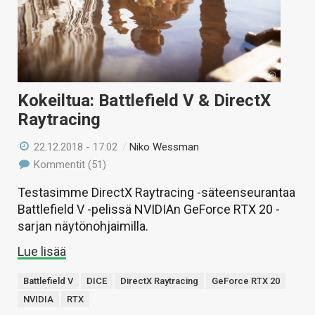
Kokeiltua: Battlefield V & DirectX
Raytracing
22.12.2018 - 17:02
/
Niko Wessman
Kommentit (51)
Testasimme DirectX Raytracing -säteenseurantaa
Battlefield V -pelissä NVIDIAn GeForce RTX 20 -
sarjan näytönohjaimilla.
Lue lisää
Battlefield V
DICE
DirectX Raytracing
GeForce RTX 20
NVIDIA
RTX