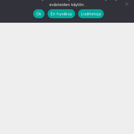
evästeiden käytön.
Ok
En hyväksy
Lisätietoja
;