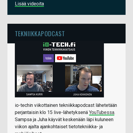
Lisää videoita
TEKNIIKKAPODCAST
io-techin viikottainen tekniikkapodcast lähetetään
perjantaisin klo 15 live-lähetyksenä
YouTubessa
.
Sampsa ja Juha käyvät keskenään läpi kuluneen
viikon ajalta ajankohtaiset tietotekniikka- ja