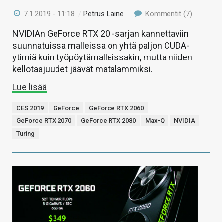
7.1.2019 - 11:18
/
Petrus Laine
Kommentit (7)
NVIDIAn GeForce RTX 20 -sarjan kannettaviin
suunnatuissa malleissa on yhtä paljon CUDA-
ytimiä kuin työpöytämalleissakin, mutta niiden
kellotaajuudet jäävät matalammiksi.
Lue lisää
CES 2019
GeForce
GeForce RTX 2060
GeForce RTX 2070
GeForce RTX 2080
Max-Q
NVIDIA
Turing