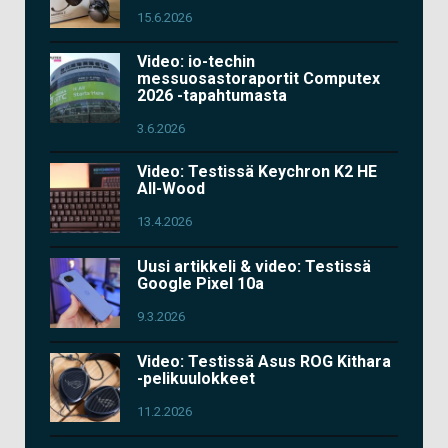
15.6.2026
Video: io-techin
messuosastoraportit Computex
2026 -tapahtumasta
3.6.2026
Video: Testissä Keychron K2 HE
All-Wood
13.4.2026
Uusi artikkeli & video: Testissä
Google Pixel 10a
9.3.2026
Video: Testissä Asus ROG Kithara
-pelikuulokkeet
11.2.2026