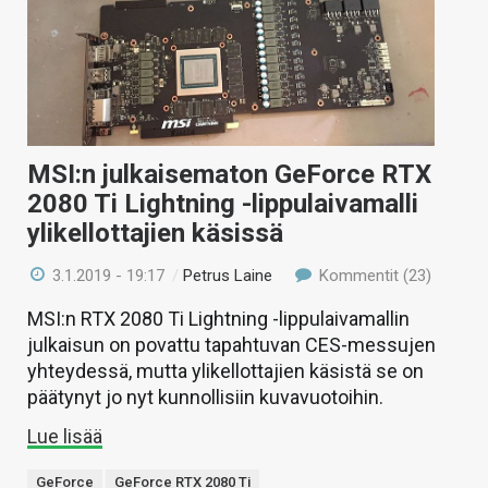
MSI:n julkaisematon GeForce RTX
2080 Ti Lightning -lippulaivamalli
ylikellottajien käsissä
3.1.2019 - 19:17
/
Petrus Laine
Kommentit (23)
MSI:n RTX 2080 Ti Lightning -lippulaivamallin
julkaisun on povattu tapahtuvan CES-messujen
yhteydessä, mutta ylikellottajien käsistä se on
päätynyt jo nyt kunnollisiin kuvavuotoihin.
Lue lisää
GeForce
GeForce RTX 2080 Ti