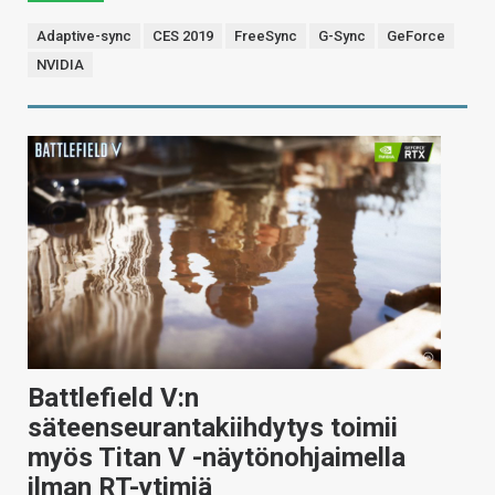
Adaptive-sync
CES 2019
FreeSync
G-Sync
GeForce
NVIDIA
Battlefield V:n
säteenseurantakiihdytys toimii
myös Titan V -näytönohjaimella
ilman RT-ytimiä