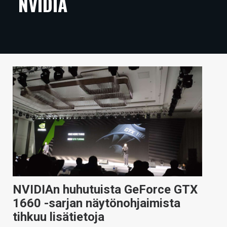
NVIDIA
ARTIKKELIT
VIDEOT
TECHBBS
TIETOA
HINTA.FI
KAUPPA
VAIHDA TEEMA
NVIDIAn huhutuista GeForce GTX
HAKU
1660 -sarjan näytönohjaimista
tihkuu lisätietoja