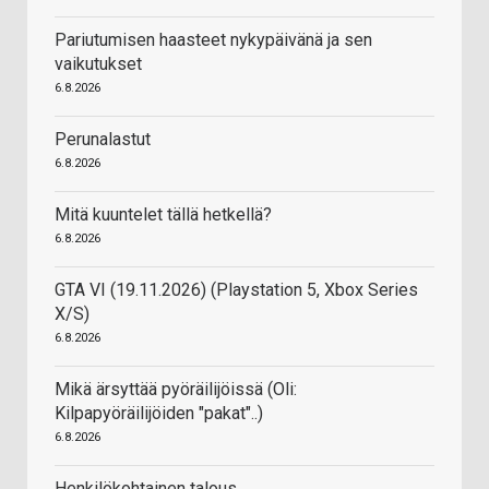
Pariutumisen haasteet nykypäivänä ja sen
vaikutukset
6.8.2026
Perunalastut
6.8.2026
Mitä kuuntelet tällä hetkellä?
6.8.2026
GTA VI (19.11.2026) (Playstation 5, Xbox Series
X/S)
6.8.2026
Mikä ärsyttää pyöräilijöissä (Oli:
Kilpapyöräilijöiden "pakat"..)
6.8.2026
Henkilökohtainen talous