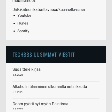
mobiiliaiheet.
Jälkikäteen katseltavissa/kuunneltavissa:
Youtube
iTunes
Spotify
TECHBBS UUSIMMAT VIESTIT
Suosittele kirjaa
6.8.2026
Alkoholin tilaaminen ulkomailta netin kautta
6.8.2026
Doom pyörii nyt myös Paintissa
6.8.2026