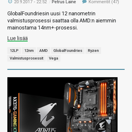
20.9.2017 - 22:52
/
Petrus Laine
Kommentit (47)
GlobalFoundriesin uusi 12 nanometrin
valmistusprosessi saattaa olla AMD:n aiemmin
mainostama 14nm+-prosessi.
Lue lisää
12LP
12nm
AMD
GlobalFoundries
Ryzen
Valmistusprosessit
Vega