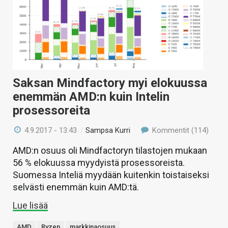
Saksan Mindfactory myi elokuussa
enemmän AMD:n kuin Intelin
prosessoreita
4.9.2017 - 13:43
/
Sampsa Kurri
Kommentit (114)
AMD:n osuus oli Mindfactoryn tilastojen mukaan
56 % elokuussa myydyistä prosessoreista.
Suomessa Inteliä myydään kuitenkin toistaiseksi
selvästi enemmän kuin AMD:tä.
Lue lisää
AMD
Ryzen
markkinaosuus