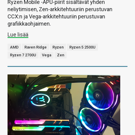
Ryzen Mobile -APU-piirit sisältävät yhden
neliytimisen, Zen-arkkitehtuuriin perustuvan
CCX:n ja Vega-arkkitehtuuriin perustuvan
grafiikkaohjaimen.
Lue lisää
AMD
Raven Ridge
Ryzen
Ryzen 5 2500U
Ryzen 7 2700U
Vega
Zen