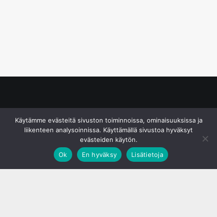
© S&J Media Oy
Käytämme evästeitä sivuston toiminnoissa, ominaisuuksissa ja
liikenteen analysoinnissa. Käyttämällä sivustoa hyväksyt
evästeiden käytön.
Ok
En hyväksy
Lisätietoja
;