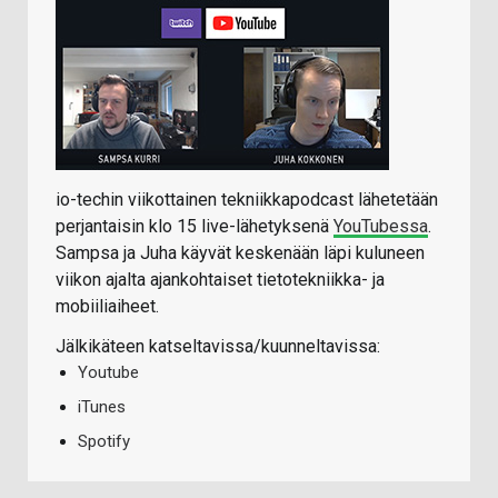
io-techin viikottainen tekniikkapodcast lähetetään
perjantaisin klo 15 live-lähetyksenä
YouTubessa
.
Sampsa ja Juha käyvät keskenään läpi kuluneen
viikon ajalta ajankohtaiset tietotekniikka- ja
mobiiliaiheet.
Jälkikäteen katseltavissa/kuunneltavissa:
Youtube
iTunes
Spotify