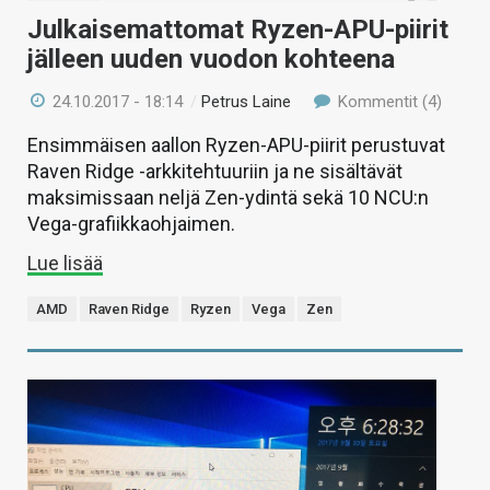
Julkaisemattomat Ryzen-APU-piirit
jälleen uuden vuodon kohteena
24.10.2017 - 18:14
/
Petrus Laine
Kommentit (4)
Ensimmäisen aallon Ryzen-APU-piirit perustuvat
Raven Ridge -arkkitehtuuriin ja ne sisältävät
maksimissaan neljä Zen-ydintä sekä 10 NCU:n
Vega-grafiikkaohjaimen.
Lue lisää
AMD
Raven Ridge
Ryzen
Vega
Zen