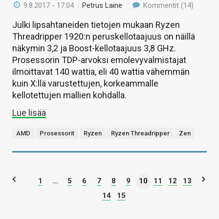
9.8.2017 - 17:04
/
Petrus Laine
Kommentit (14)
Julki lipsahtaneiden tietojen mukaan Ryzen
Threadripper 1920:n peruskellotaajuus on näillä
näkymin 3,2 ja Boost-kellotaajuus 3,8 GHz.
Prosessorin TDP-arvoksi emolevyvalmistajat
ilmoittavat 140 wattia, eli 40 wattia vähemmän
kuin X:llä varustettujen, korkeammalle
kellotettujen mallien kohdalla.
Lue lisää
AMD
Prosessorit
Ryzen
Ryzen Threadripper
Zen
1
...
5
6
7
8
9
10
11
12
13
14
15