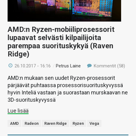
AMD:n Ryzen-mobiiliprosessorit
lupaavat selvästi kilpailijoita
parempaa suorituskykyä (Raven
Ridge)
26.10.2017 - 16:16
/
Petrus Laine
Kommentit (58)
AMD:n mukaan sen uudet Ryzen-prosessorit
pärjäävät puhtaassa prosessorisuorituskyvyssä
hyvin Inteliä vastaan ja suorastaan murskaavan ne
3D-suorituskyvyssä
Lue lisää
AMD
Radeon
Raven Ridge
Ryzen
Vega