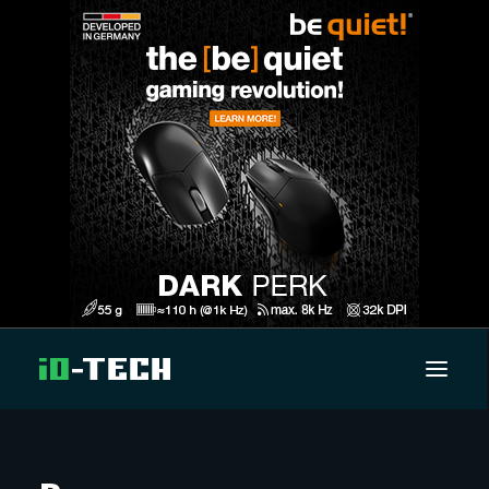
UUTISET