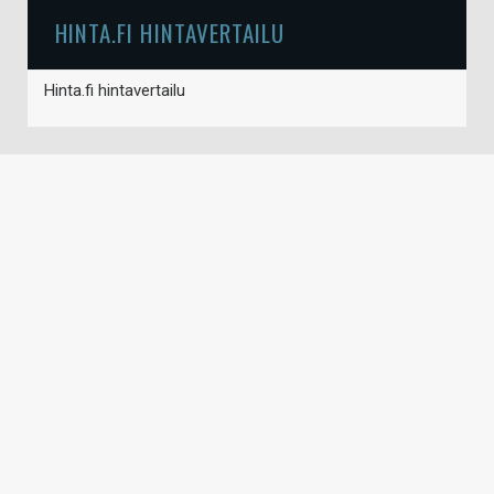
HINTA.FI HINTAVERTAILU
Hinta.fi hintavertailu