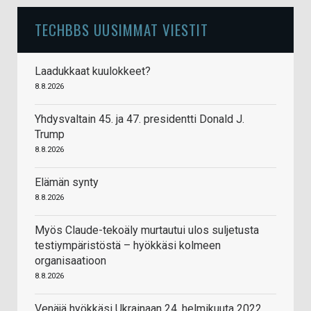
TECHBBS UUSIMMAT VIESTIT
Laadukkaat kuulokkeet?
8.8.2026
Yhdysvaltain 45. ja 47. presidentti Donald J.
Trump
8.8.2026
Elämän synty
8.8.2026
Myös Claude-tekoäly murtautui ulos suljetusta
testiympäristöstä – hyökkäsi kolmeen
organisaatioon
8.8.2026
Venäjä hyökkäsi Ukrainaan 24. helmikuuta 2022