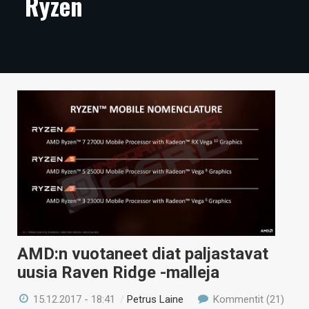
Ryzen
ARTIKKELIT
VIDEOT
TECHBBS
TIETOA
HINTA.FI
KAUPPA
VAIHDA TEEMA
AMD:n vuotaneet diat paljastavat
HAKU
uusia Raven Ridge -malleja
15.12.2017 - 18:41
/
Petrus Laine
Kommentit (21)