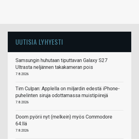
UUTISIA LYHYESTI
Samsungin huhutaan tiputtavan Galaxy S27
Ultrasta neljännen takakameran pois
7.8.2026
Tim Culpan: Applella on miljardin edestä iPhone-
puhelinten siruja odottamassa muistipiirejä
7.8.2026
Doom pyörii nyt (melkein) myös Commodore
64:llä
7.8.2026