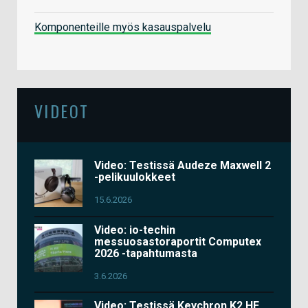
Komponenteille myös kasauspalvelu
VIDEOT
Video: Testissä Audeze Maxwell 2
-pelikuulokkeet
15.6.2026
Video: io-techin
messuosastoraportit Computex
2026 -tapahtumasta
3.6.2026
Video: Testissä Keychron K2 HE