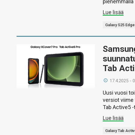
pienemmällä a
Lue lisää
Galaxy S25 Edge
Samsung 
suunnatu
Tab Act
17.4.2025 - 
Uusi vuosi toi
versiot viime
Tab Active5 -
Lue lisää
Galaxy Tab Acti