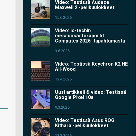
Video: Testissä Audeze
Maxwell 2 -pelikuulokkeet
15.6.2026
Video: io-techin
messuosastoraportit
Computex 2026 -tapahtumasta
3.6.2026
Video: Testissä Keychron K2 HE
All-Wood
13.4.2026
Uusi artikkeli & video: Testissä
Google Pixel 10a
9.3.2026
Video: Testissä Asus ROG
Kithara -pelikuulokkeet
11.2.2026