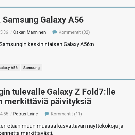
ä Samsung Galaxy A56
15:36
/
Oskari Manninen
Kommentit (32)
amsungin keskihintaisen Galaxy A56:n
alaxy A56
Samsung
n tulevalle Galaxy Z Fold7:lle
 merkittäviä päivityksiä
14:55
/
Petrus Laine
Kommentit (11)
 kerrotaan muun muassa kasvattavan näyttökokoja ja
ennetta merkittävästi.