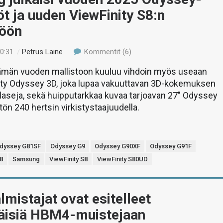
öt ja uuden ViewFinity S8:n
töön
00:31
/
Petrus Laine
Kommentit (6)
män vuoden mallistoon kuuluu vihdoin myös useaan
elty Odyssey 3D, joka lupaa vakuuttavan 3D-kokemuksen
iä laseja, sekä huipputarkkaa kuvaa tarjoavan 27″ Odyssey
ön 240 hertsin virkistystaajuudella.
dyssey G81SF
Odyssey G9
Odyssey G90XF
Odyssey G91F
8
Samsung
ViewFinity S8
ViewFinity S80UD
lmistajat ovat esitelleet
isiä HBM4-muistejaan