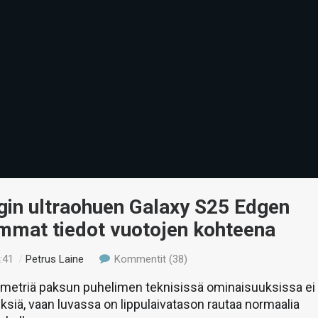
in ultraohuen Galaxy S25 Edgen
immat tiedot vuotojen kohteena
:41
/
Petrus Laine
Kommentit (38)
limetriä paksun puhelimen teknisissä ominaisuuksissa ei
tyksiä, vaan luvassa on lippulaivatason rautaa normaalia