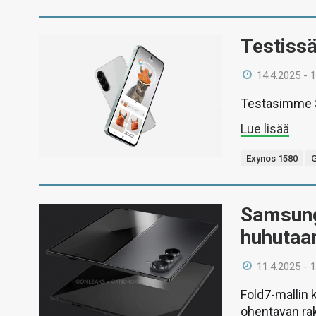
Testiss
14.4.2025 - 
Testasimme S
Lue lisää
Exynos 1580
G
Samsungi
huhutaan
11.4.2025 - 
Fold7-mallin
ohentavan rak