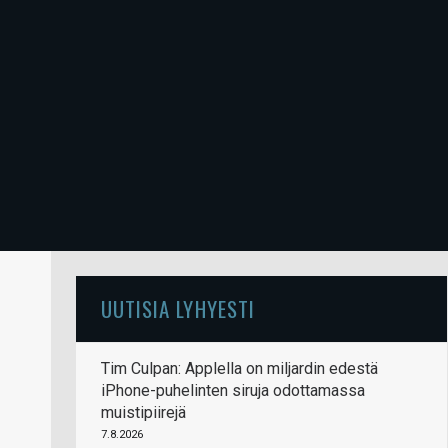
UUTISIA LYHYESTI
Tim Culpan: Applella on miljardin edestä
iPhone-puhelinten siruja odottamassa
muistipiirejä
7.8.2026