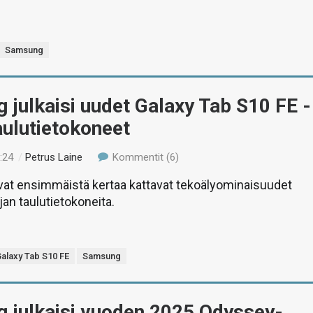
Samsung
julkaisi uudet Galaxy Tab S10 FE -
aulutietokoneet
:24
/
Petrus Laine
Kommentit (6)
vat ensimmäistä kertaa kattavat tekoälyominaisuudet
jan taulutietokoneita.
alaxy Tab S10 FE
Samsung
 julkaisi vuoden 2025 Odyssey-