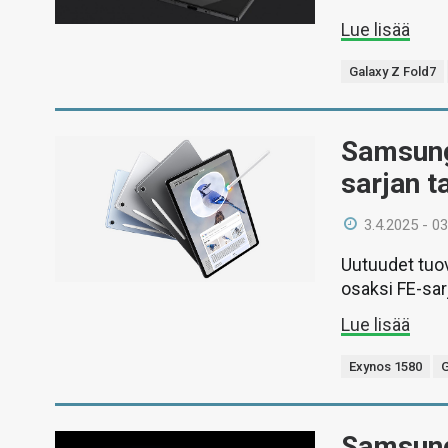
Lue lisää
Galaxy Z Fold7
Samsung 
sarjan t
3.4.2025 - 03
Uutuudet tuo
osaksi FE-sar
Lue lisää
Exynos 1580
G
Samsung