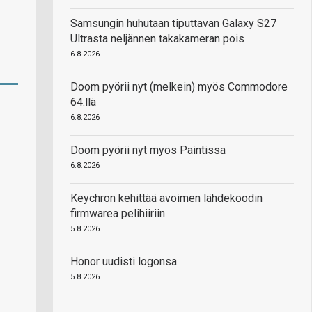
Samsungin huhutaan tiputtavan Galaxy S27
Ultrasta neljännen takakameran pois
6.8.2026
Doom pyörii nyt (melkein) myös Commodore
64:llä
6.8.2026
Doom pyörii nyt myös Paintissa
6.8.2026
Keychron kehittää avoimen lähdekoodin
firmwarea pelihiiriin
5.8.2026
Honor uudisti logonsa
5.8.2026