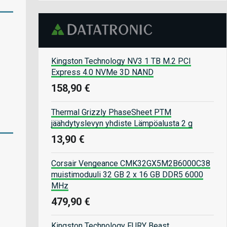
Kingston Technology NV3 1 TB M.2 PCI
Express 4.0 NVMe 3D NAND
158,90 €
Thermal Grizzly PhaseSheet PTM
jäähdytyslevyn yhdiste Lämpöalusta 2 g
13,90 €
Corsair Vengeance CMK32GX5M2B6000C38
muistimoduuli 32 GB 2 x 16 GB DDR5 6000
MHz
479,90 €
Kingston Technology FURY Beast