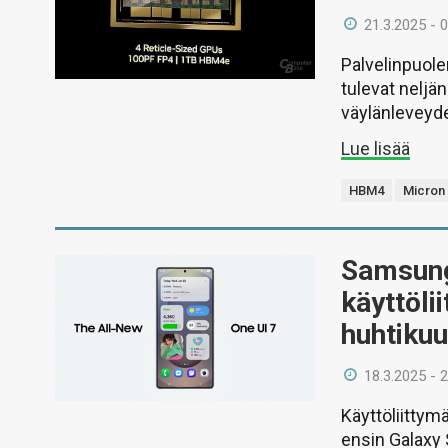
21.3.2025 - 
Palvelinpuole
tulevat nelj
väylänleveyden
Lue lisää
HBM4
Micron
Samsung 
käyttöli
huhtikuu
18.3.2025 - 
Käyttöliitty
ensin Galaxy S