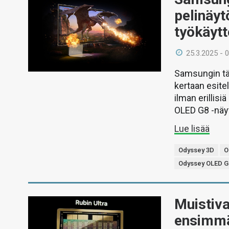
pelinäyt
työkäyt
25.3.2025 - 
Samsungin tä
kertaan esit
ilman erillis
OLED G8 -näyt
Lue lisää
Odyssey 3D
O
Odyssey OLED G
Muistiva
ensimmä