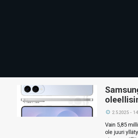
Samsung
oleellis
2.5.2025 - 14
Vain 5,85 mil
ole juuri yllä