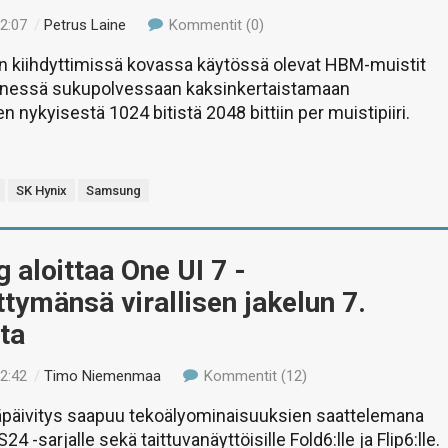
02:07
/
Petrus Laine
Kommentit (0)
n kiihdyttimissä kovassa käytössä olevat HBM-muistit
ännessä sukupolvessaan kaksinkertaistamaan
 nykyisestä 1024 bitistä 2048 bittiin per muistipiiri.
SK Hynix
Samsung
aloittaa One UI 7 -
ittymänsä virallisen jakelun 7.
ta
22:42
/
Timo Niemenmaa
Kommentit (12)
mäpäivitys saapuu tekoälyominaisuuksien saattelemana
24 -sarjalle sekä taittuvanäyttöisille Fold6:lle ja Flip6:lle.