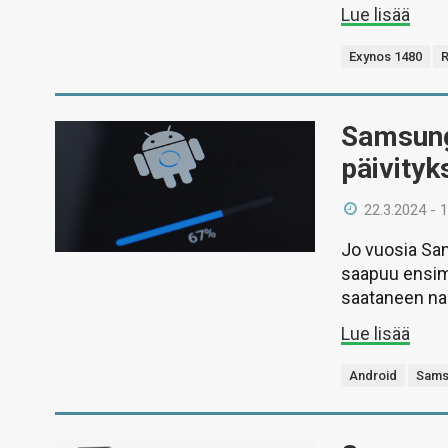
Lue lisää
Exynos 1480
Samsung
päivityk
22.3.2024 - 
Jo vuosia Sa
saapuu ensim
saataneen na
Lue lisää
Android
Sams