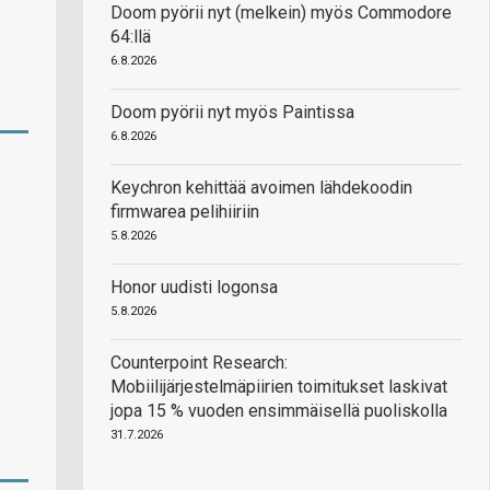
Doom pyörii nyt (melkein) myös Commodore
64:llä
6.8.2026
Doom pyörii nyt myös Paintissa
6.8.2026
Keychron kehittää avoimen lähdekoodin
firmwarea pelihiiriin
5.8.2026
Honor uudisti logonsa
5.8.2026
Counterpoint Research:
Mobiilijärjestelmäpiirien toimitukset laskivat
jopa 15 % vuoden ensimmäisellä puoliskolla
31.7.2026