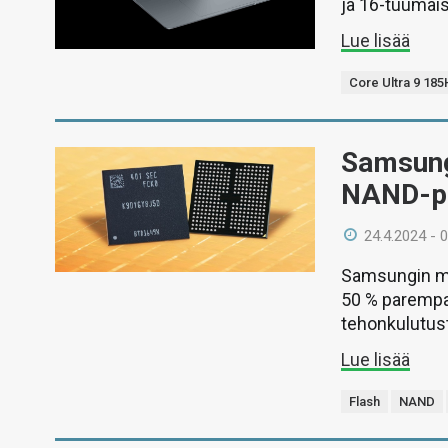
ja 16-tuumai
Lue lisää
Core Ultra 9 185
Samsung 
NAND-pi
24.4.2024 - 
Samsungin mu
50 % parempa
tehonkulutus
Lue lisää
Flash
NAND