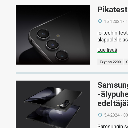
Pikates
15.4.2024 - 
io-techin tes
alapuolelle a
Lue lisää
Exynos 2200
G
Samsung
-älypuh
edeltäj
5.4.2024 - 00
Samsungin seu