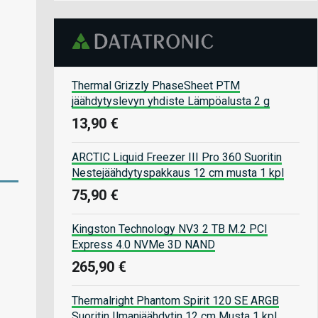
Thermal Grizzly PhaseSheet PTM
jäähdytyslevyn yhdiste Lämpöalusta 2 g
13,90 €
ARCTIC Liquid Freezer III Pro 360 Suoritin
Nestejäähdytyspakkaus 12 cm musta 1 kpl
75,90 €
Kingston Technology NV3 2 TB M.2 PCI
Express 4.0 NVMe 3D NAND
265,90 €
Thermalright Phantom Spirit 120 SE ARGB
Suoritin Ilmanjäähdytin 12 cm Musta 1 kpl