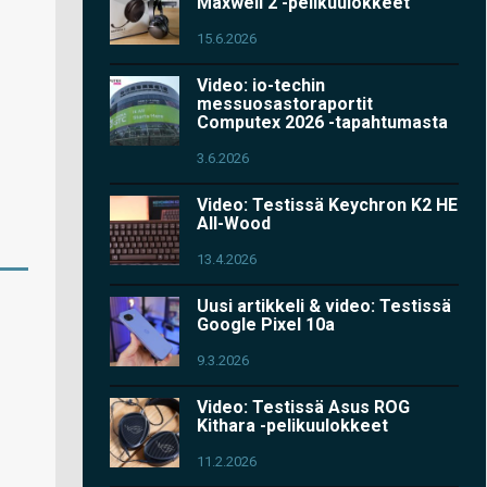
Maxwell 2 -pelikuulokkeet
15.6.2026
Video: io-techin
messuosastoraportit
Computex 2026 -tapahtumasta
3.6.2026
Video: Testissä Keychron K2 HE
All-Wood
13.4.2026
Uusi artikkeli & video: Testissä
Google Pixel 10a
9.3.2026
Video: Testissä Asus ROG
Kithara -pelikuulokkeet
11.2.2026