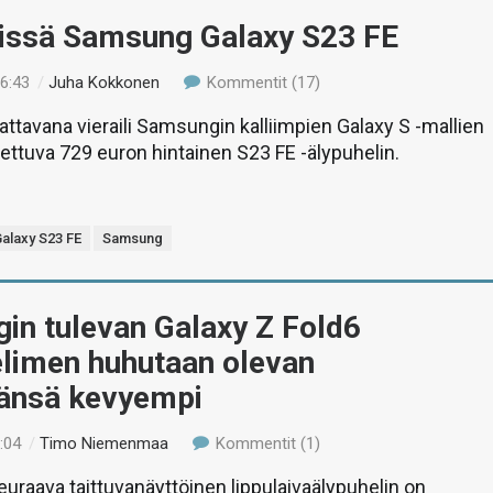
tissä Samsung Galaxy S23 FE
16:43
/
Juha Kokkonen
Kommentit (17)
tattavana vieraili Samsungin kalliimpien Galaxy S -mallien
settuva 729 euron hintainen S23 FE -älypuhelin.
alaxy S23 FE
Samsung
in tulevan Galaxy Z Fold6
elimen huhutaan olevan
äänsä kevyempi
:04
/
Timo Niemenmaa
Kommentit (1)
raava taittuvanäyttöinen lippulaivaälypuhelin on