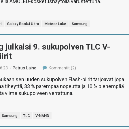
sella AMOLED-kosketusnäytöllä varustettuna.
H
Galaxy Book4 Ultra
Meteor Lake
Samsung
julkaisi 9. sukupolven TLC V-
irit
06:23
/
Petrus Laine
Kommentit (2)
kaan sen uuden sukupolven Flash-piirit tarjoavat jopa
a tiheyttä, 33 % parempaa nopeutta ja 10 % pienempää
ta viime sukupolveen verrattuna.
Samsung
TLC
V-NAND