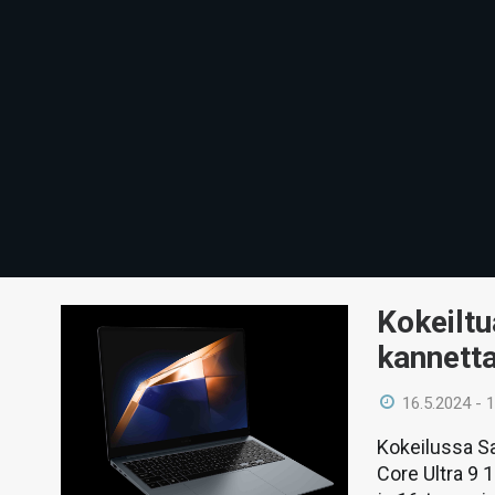
Kokeiltu
kannetta
16.5.2024 - 
Kokeilussa Sa
Core Ultra 9 