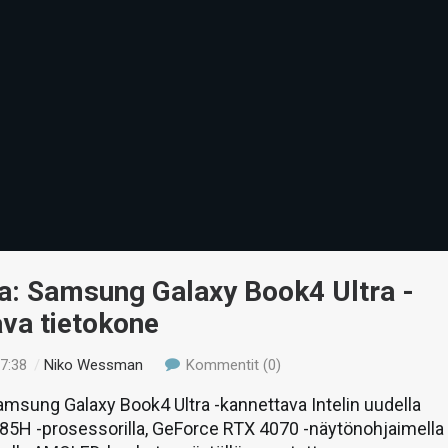
a: Samsung Galaxy Book4 Ultra -
va tietokone
17:38
/
Niko Wessman
Kommentit (0)
msung Galaxy Book4 Ultra -kannettava Intelin uudella
185H -prosessorilla, GeForce RTX 4070 -näytönohjaimella