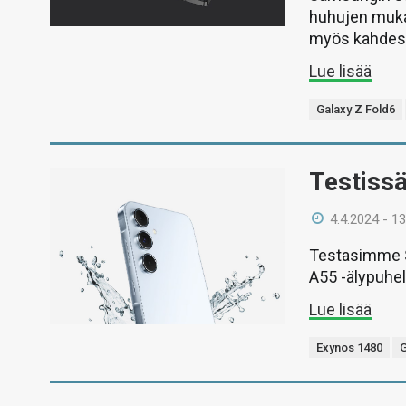
huhujen muka
myös kahdesta
Lue lisää
Galaxy Z Fold6
Testiss
4.4.2024 - 13
Testasimme S
A55 -älypuhe
Lue lisää
Exynos 1480
G