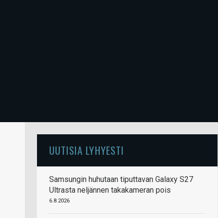
UUTISIA LYHYESTI
Samsungin huhutaan tiputtavan Galaxy S27
Ultrasta neljännen takakameran pois
6.8.2026