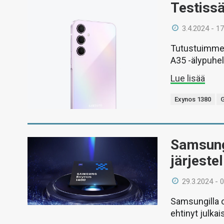
Testiss
3.4.2024 - 17
Tutustuimme 
A35 -älypuhe
Lue lisää
Exynos 1380
G
Samsung
järjeste
29.3.2024 - 
Samsungilla ol
ehtinyt julkai