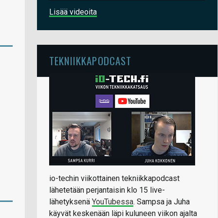
Lisää videoita
TEKNIIKKAPODCAST
io-techin viikottainen tekniikkapodcast
lähetetään perjantaisin klo 15 live-
lähetyksenä
YouTubessa
. Sampsa ja Juha
käyvät keskenään läpi kuluneen viikon ajalta