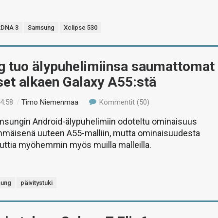
RDNA 3
Samsung
Xclipse 530
 tuo älypuhelimiinsa saumattomat
set alkaen Galaxy A55:stä
14:58
/
Timo Niemenmaa
Kommentit (50)
msungin Android-älypuhelimiin odoteltu ominaisuus
mäisenä uuteen A55-malliin, mutta ominaisuudesta
uttia myöhemmin myös muilla malleilla.
ung
päivitystuki