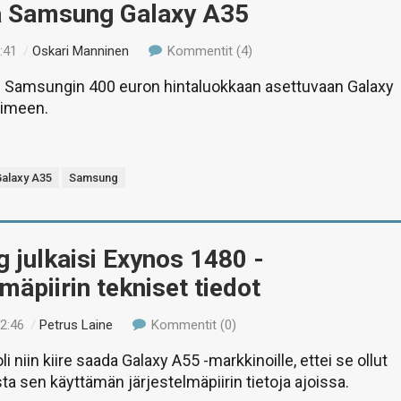
ä Samsung Galaxy A35
:41
/
Oskari Manninen
Kommentit (4)
Samsungin 400 euron hintaluokkaan asettuvaan Galaxy
limeen.
alaxy A35
Samsung
 julkaisi Exynos 1480 -
lmäpiirin tekniset tiedot
02:46
/
Petrus Laine
Kommentit (0)
i niin kiire saada Galaxy A55 -markkinoille, ettei se ollut
sta sen käyttämän järjestelmäpiirin tietoja ajoissa.