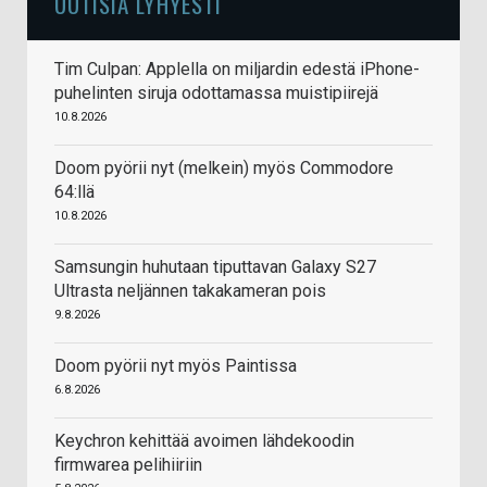
UUTISIA LYHYESTI
Tim Culpan: Applella on miljardin edestä iPhone-
puhelinten siruja odottamassa muistipiirejä
10.8.2026
Doom pyörii nyt (melkein) myös Commodore
64:llä
10.8.2026
Samsungin huhutaan tiputtavan Galaxy S27
Ultrasta neljännen takakameran pois
9.8.2026
Doom pyörii nyt myös Paintissa
6.8.2026
Keychron kehittää avoimen lähdekoodin
firmwarea pelihiiriin