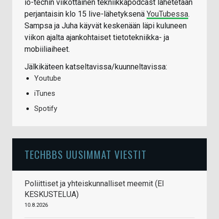
io-techin viikottainen tekniikkapodcast lähetetään
perjantaisin klo 15 live-lähetyksenä
YouTubessa
.
Sampsa ja Juha käyvät keskenään läpi kuluneen
viikon ajalta ajankohtaiset tietotekniikka- ja
mobiiliaiheet.
Jälkikäteen katseltavissa/kuunneltavissa:
Youtube
iTunes
Spotify
TECHBBS UUSIMMAT VIESTIT
Poliittiset ja yhteiskunnalliset meemit (EI
KESKUSTELUA)
10.8.2026