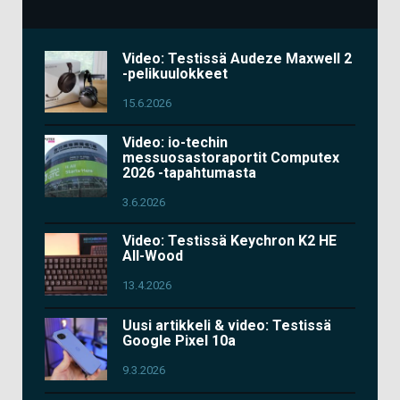
Video: Testissä Audeze Maxwell 2
-pelikuulokkeet
15.6.2026
Video: io-techin
messuosastoraportit Computex
2026 -tapahtumasta
3.6.2026
Video: Testissä Keychron K2 HE
All-Wood
13.4.2026
Uusi artikkeli & video: Testissä
Google Pixel 10a
9.3.2026