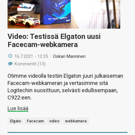
Video: Testissä Elgaton uusi
Facecam-webkamera
16.7.2021 - 12:35
/
Oskari Manninen
Kommentit (13)
Otimme videolla testiin Elgaton juuri julkaiseman
Facecam-webkameran ja vertasimme sitä
Logitechin suosittuun, selvästi edullisempaan,
C922:een.
Lue lisää
Elgato
Facecam
video
webkamera