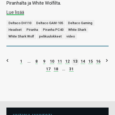
Piranhalta ja White Wolfilta.
Lue lisää
Deltaco DH110
Deltaco GAM-105
Deltaco Gaming
Headset
Piranha
Piranha PC40
White Shark
White Shark Wolf
pelikuulokkeet
video
1
...
8
9
10
11
12
13
14
15
16
17
18
...
31