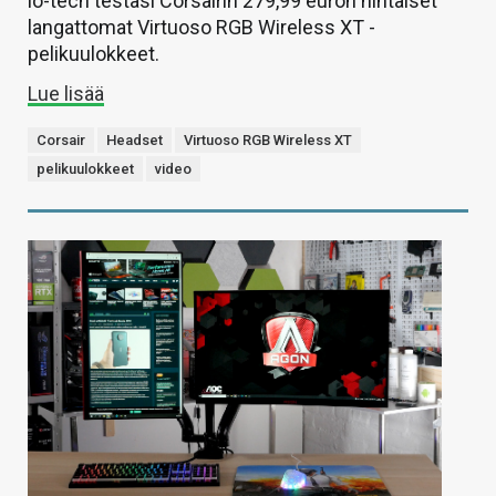
io-tech testasi Corsairin 279,99 euron hintaiset
langattomat Virtuoso RGB Wireless XT -
pelikuulokkeet.
Lue lisää
Corsair
Headset
Virtuoso RGB Wireless XT
pelikuulokkeet
video