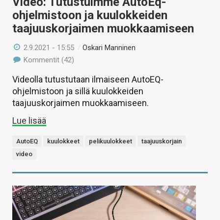
Video: Tutustuimme AutoEq-
ohjelmistoon ja kuulokkeiden
taajuuskorjaimen muokkaamiseen
2.9.2021 - 15:55
/
Oskari Manninen
Kommentit (42)
Videolla tutustutaan ilmaiseen AutoEQ-
ohjelmistoon ja sillä kuulokkeiden
taajuuskorjaimen muokkaamiseen.
Lue lisää
AutoEQ
kuulokkeet
pelikuulokkeet
taajuuskorjain
video