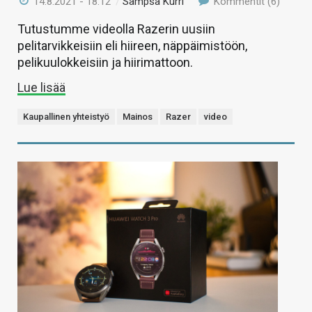
14.8.2021 - 18:12
/
Sampsa Kurri
Kommentit (6)
Tutustumme videolla Razerin uusiin
pelitarvikkeisiin eli hiireen, näppäimistöön,
pelikuulokkeisiin ja hiirimattoon.
Lue lisää
Kaupallinen yhteistyö
Mainos
Razer
video