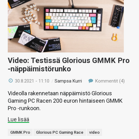
Video: Testissä Glorious GMMK Pro
-näppäimistörunko
30.8.2021 - 11:10
/
Sampsa Kurri
Kommentit (4)
Videolla rakennetaan näppäimistö Glorious
Gaming PC Racen 200 euron hintaiseen GMMK
Pro -runkoon.
Lue lisää
GMMK Pro
Glorious PC Gaming Race
video