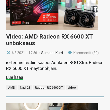
Video: AMD Radeon RX 6600 XT
unboksaus
6.8.2021 - 17:56
/
Sampsa Kurri
Kommentit (30)
io-techin testiin saapui Asuksen ROG Strix Radeon
RX 6600 XT -näytönohjain.
Lue lisää
AMD
Navi 23
Radeon RX 6600 XT
video