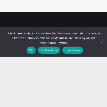
© S&J Media Oy
Käytämme evästeitä sivuston toiminnoissa, ominaisuuksissa ja
liikenteen analysoinnissa. Käyttämällä sivustoa hyväksyt
evästeiden käytön.
Ok
En hyväksy
Lisätietoja
;