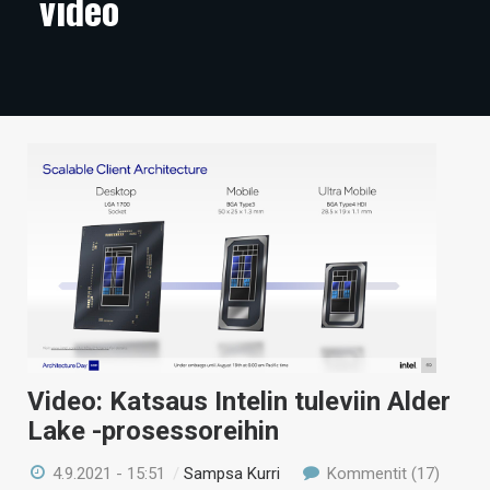
video
ARTIKKELIT
VIDEOT
TECHBBS
TIETOA
HINTA.FI
KAUPPA
VAIHDA TEEMA
Video: Katsaus Intelin tuleviin Alder
HAKU
Lake -prosessoreihin
4.9.2021 - 15:51
/
Sampsa Kurri
Kommentit (17)