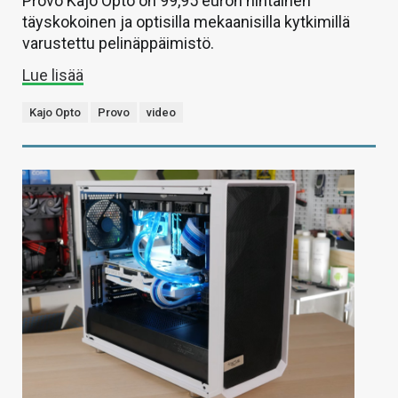
Provo Kajo Opto on 99,95 euron hintainen
täyskokoinen ja optisilla mekaanisilla kytkimillä
varustettu pelinäppäimistö.
Lue lisää
Kajo Opto
Provo
video