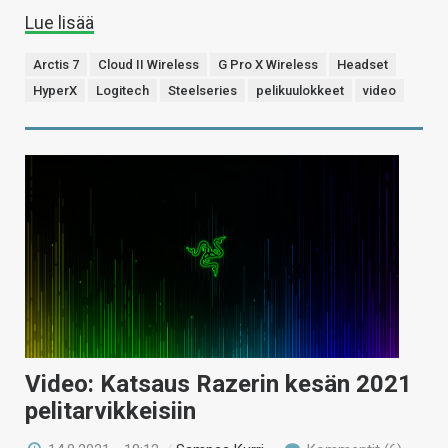
Lue lisää
Arctis 7
Cloud II Wireless
G Pro X Wireless
Headset
HyperX
Logitech
Steelseries
pelikuulokkeet
video
Video: Katsaus Razerin kesän 2021
pelitarvikkeisiin