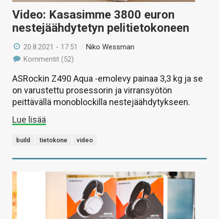
Video: Kasasimme 3800 euron
nestejäähdytetyn pelitietokoneen
20.8.2021 - 17:51
/
Niko Wessman
Kommentit (52)
ASRockin Z490 Aqua -emolevy painaa 3,3 kg ja se
on varustettu prosessorin ja virransyötön
peittävällä monoblockilla nestejäähdytykseen.
Lue lisää
build
tietokone
video