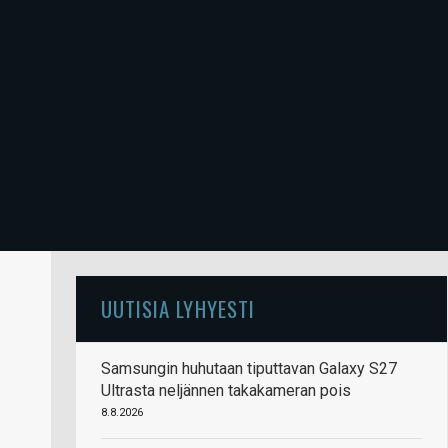
UUTISIA LYHYESTI
Samsungin huhutaan tiputtavan Galaxy S27
Ultrasta neljännen takakameran pois
8.8.2026