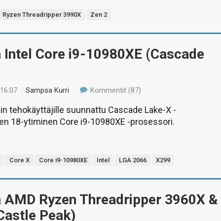
Ryzen Threadripper 3990X
Zen 2
 Intel Core i9-10980XE (Cascade
 16:07
/
Sampsa Kurri
Kommentit (87)
lin tehokäyttäjille suunnattu Cascade Lake-X -
nen 18-ytiminen Core i9-10980XE -prosessori.
X
Core X
Core i9-10980XE
Intel
LGA 2066
X299
ä AMD Ryzen Threadripper 3960X &
Castle Peak)