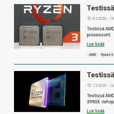
Testiss
8.5.2020 - 19
Testissä AMD:
prosessorit.
Lue lisää
AMD
Ryzen 3
Testiss
7.2.2020 - 16
Testissä AMD:
3990X -tehop
Lue lisää