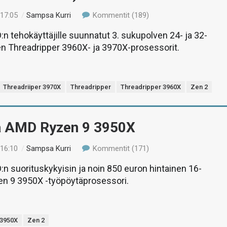
 17:05
/
Sampsa Kurri
Kommentit (189)
n tehokäyttäjille suunnatut 3. sukupolven 24- ja 32-
en Threadripper 3960X- ja 3970X-prosessorit.
Threadriiper 3970X
Threadripper
Threadripper 3960X
Zen 2
ä AMD Ryzen 9 3950X
 16:10
/
Sampsa Kurri
Kommentit (171)
n suorituskykyisin ja noin 850 euron hintainen 16-
en 9 3950X -työpöytäprosessori.
 3950X
Zen 2