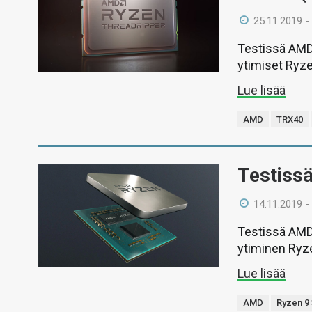
25.11.2019 -
Testissä AMD:
ytimiset Ryz
Lue lisää
AMD
TRX40
Testiss
14.11.2019 -
Testissä AMD:
ytiminen Ryz
Lue lisää
AMD
Ryzen 9