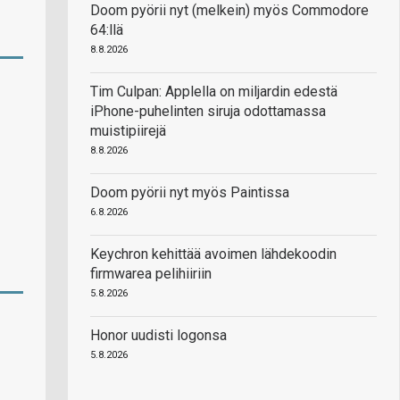
Doom pyörii nyt (melkein) myös Commodore
64:llä
8.8.2026
Tim Culpan: Applella on miljardin edestä
iPhone-puhelinten siruja odottamassa
muistipiirejä
8.8.2026
Doom pyörii nyt myös Paintissa
6.8.2026
Keychron kehittää avoimen lähdekoodin
firmwarea pelihiiriin
5.8.2026
Honor uudisti logonsa
5.8.2026