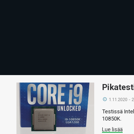
Pikatest
1.11.2020 - 
Testissä Inte
10850K.
Lue lisää