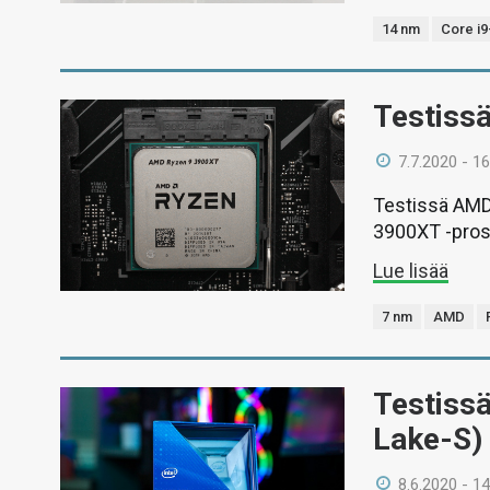
14 nm
Core i
Testiss
7.7.2020 - 16
Testissä AMD:
3900XT -pros
Lue lisää
7 nm
AMD
Testissä
Lake-S)
8.6.2020 - 14