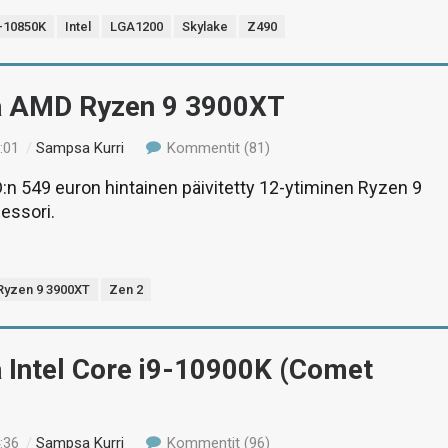
9-10850K
Intel
LGA1200
Skylake
Z490
ä AMD Ryzen 9 3900XT
:01
/
Sampsa Kurri
Kommentit (81)
n 549 euron hintainen päivitetty 12-ytiminen Ryzen 9
essori.
Ryzen 9 3900XT
Zen 2
 Intel Core i9-10900K (Comet
:36
/
Sampsa Kurri
Kommentit (96)