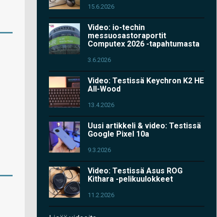
15.6.2026
Video: io-techin
messuosastoraportit
Computex 2026 -tapahtumasta
3.6.2026
Video: Testissä Keychron K2 HE
All-Wood
13.4.2026
Uusi artikkeli & video: Testissä
Google Pixel 10a
9.3.2026
Video: Testissä Asus ROG
Kithara -pelikuulokkeet
11.2.2026