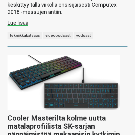
keskittyy tällä viikolla ensisijaisesti Computex
2018 -messujen antiin.
Lue lisää
tekniikkakatsaus
videopodcast
vodcast
Cooler Masterilta kolme uutta
matalaprofiilista SK-sarjan
näppäimistöä mekaanisin kytkimin