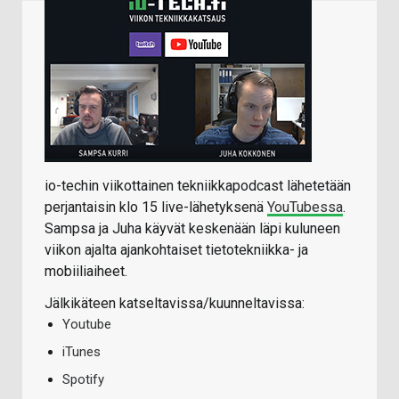
io-techin viikottainen tekniikkapodcast lähetetään
perjantaisin klo 15 live-lähetyksenä
YouTubessa
.
Sampsa ja Juha käyvät keskenään läpi kuluneen
viikon ajalta ajankohtaiset tietotekniikka- ja
mobiiliaiheet.
Jälkikäteen katseltavissa/kuunneltavissa:
Youtube
iTunes
Spotify