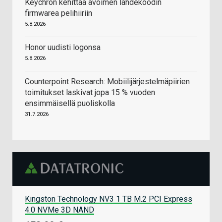
Keychron kehittää avoimen lähdekoodin
firmwarea pelihiiriin
5.8.2026
Honor uudisti logonsa
5.8.2026
Counterpoint Research: Mobiilijärjestelmäpiirien
toimitukset laskivat jopa 15 % vuoden
ensimmäisellä puoliskolla
31.7.2026
Kingston Technology NV3 1 TB M.2 PCI Express
4.0 NVMe 3D NAND