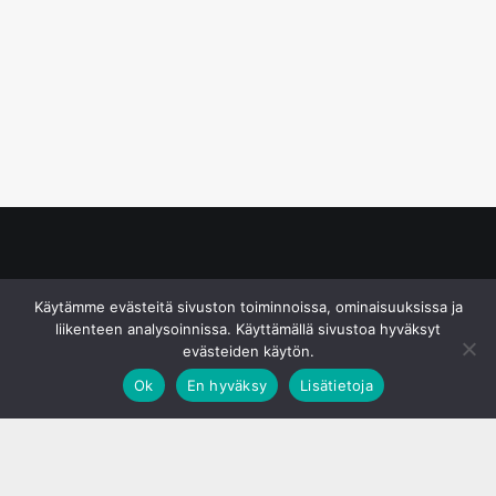
© S&J Media Oy
Käytämme evästeitä sivuston toiminnoissa, ominaisuuksissa ja
liikenteen analysoinnissa. Käyttämällä sivustoa hyväksyt
evästeiden käytön.
Ok
En hyväksy
Lisätietoja
;