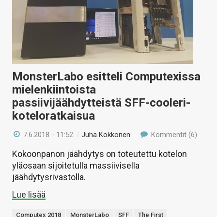
MonsterLabo esitteli Computexissa
mielenkiintoista
passiivijäähdytteistä SFF-cooleri-
koteloratkaisua
7.6.2018 - 11:52
/
Juha Kokkonen
Kommentit (6)
Kokoonpanon jäähdytys on toteutettu kotelon
yläosaan sijoitetulla massiivisella
jäähdytysrivastolla.
Lue lisää
Computex 2018
MonsterLabo
SFF
The First