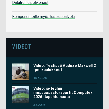
Datatronic pelikoneet
Komponenteille myös kasauspalvelu
VIDEOT
Video: Testissä Audeze Maxwell 2
-pelikuulokkeet
15.6.2026
Video: io-techin
messuosastoraportit Computex
2026 -tapahtumasta
3.6.2026