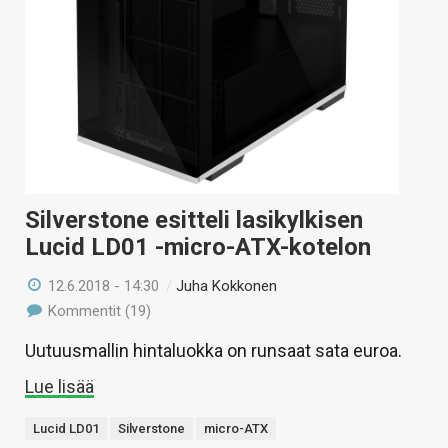
Silverstone esitteli lasikylkisen
Lucid LD01 -micro-ATX-kotelon
12.6.2018 - 14:30
/
Juha Kokkonen
Kommentit (19)
Uutuusmallin hintaluokka on runsaat sata euroa.
Lue lisää
Lucid LD01
Silverstone
micro-ATX