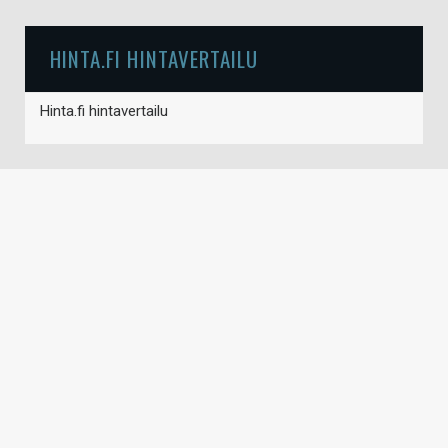
HINTA.FI HINTAVERTAILU
Hinta.fi hintavertailu