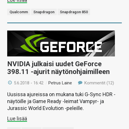
Qualcomm
Snapdragon
Snapdragon 850
NVIDIA julkaisi uudet GeForce
398.11 -ajurit näytönohjaimilleen
5.6.2018 - 16:42
/
Petrus Laine
Kommentit (12)
Uusissa ajureissa on mukana tuki G-Sync HDR -
näytöille ja Game Ready -leimat Vampyr- ja
Jurassic World Evolution -peleille.
Lue lisää