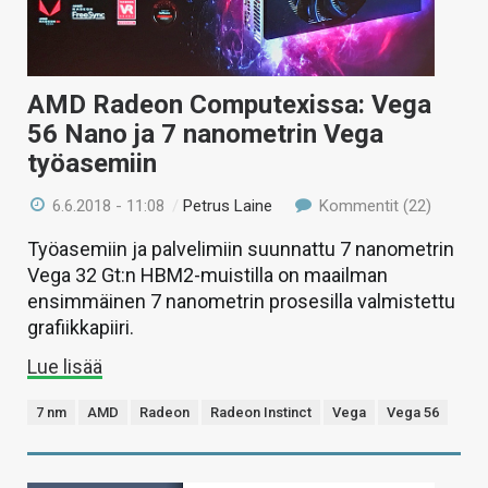
AMD Radeon Computexissa: Vega
56 Nano ja 7 nanometrin Vega
työasemiin
6.6.2018 - 11:08
/
Petrus Laine
Kommentit (22)
Työasemiin ja palvelimiin suunnattu 7 nanometrin
Vega 32 Gt:n HBM2-muistilla on maailman
ensimmäinen 7 nanometrin prosesilla valmistettu
grafiikkapiiri.
Lue lisää
7 nm
AMD
Radeon
Radeon Instinct
Vega
Vega 56