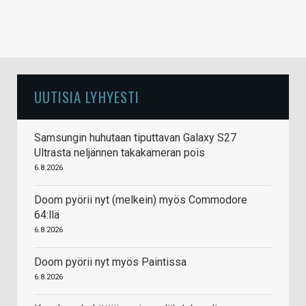
UUTISIA LYHYESTI
Samsungin huhutaan tiputtavan Galaxy S27
Ultrasta neljännen takakameran pois
6.8.2026
Doom pyörii nyt (melkein) myös Commodore
64:llä
6.8.2026
Doom pyörii nyt myös Paintissa
6.8.2026