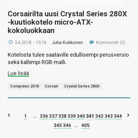
Corsairilta uusi Crystal Series 280X
-kuutiokotelo micro-ATX-
kokoluokkaan
5.6.2018 - 15:16
/
Juha Kokkonen
Kommentit (2)
Kotelosta tulee saataville edullisempi perusversio
sekä kalliimpi RGB-malli.
Lue lisää
Computex 2018
Corsair
Crystal Series 280X
1
...
336
337
338
339
340
341
342
343
344
345
346
...
405