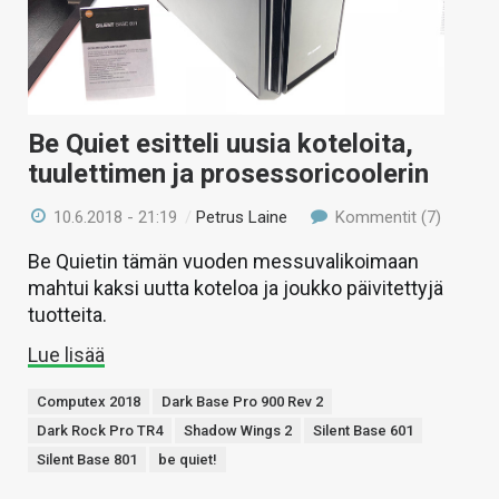
Be Quiet esitteli uusia koteloita,
tuulettimen ja prosessoricoolerin
10.6.2018 - 21:19
/
Petrus Laine
Kommentit (7)
Be Quietin tämän vuoden messuvalikoimaan
mahtui kaksi uutta koteloa ja joukko päivitettyjä
tuotteita.
Lue lisää
Computex 2018
Dark Base Pro 900 Rev 2
Dark Rock Pro TR4
Shadow Wings 2
Silent Base 601
Silent Base 801
be quiet!