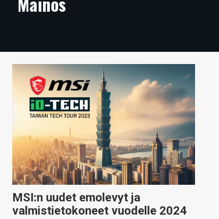
Mainos
ARTIKKELIT
VIDEOT
TECHBBS
TIETOA
HINTA.FI
KAUPPA
VAIHDA TEEMA
HAKU
MSI:n uudet emolevyt ja
valmistietokoneet vuodelle 2024