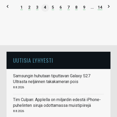
1
2
3
4
5
6
7
8
9
...
14
UUTISIA LYHYESTI
Samsungin huhutaan tiputtavan Galaxy S27
Ultrasta neljännen takakameran pois
8.8.2026
Tim Culpan: Applella on miljardin edestä iPhone-
puhelinten siruja odottamassa muistipiirejä
8.8.2026