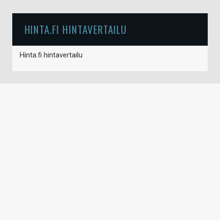
HINTA.FI HINTAVERTAILU
Hinta.fi hintavertailu