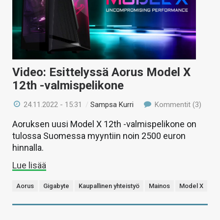
Video: Esittelyssä Aorus Model X
12th -valmispelikone
24.11.2022 - 15:31
/
Sampsa Kurri
Kommentit (3)
Aoruksen uusi Model X 12th -valmispelikone on
tulossa Suomessa myyntiin noin 2500 euron
hinnalla.
Lue lisää
Aorus
Gigabyte
Kaupallinen yhteistyö
Mainos
Model X