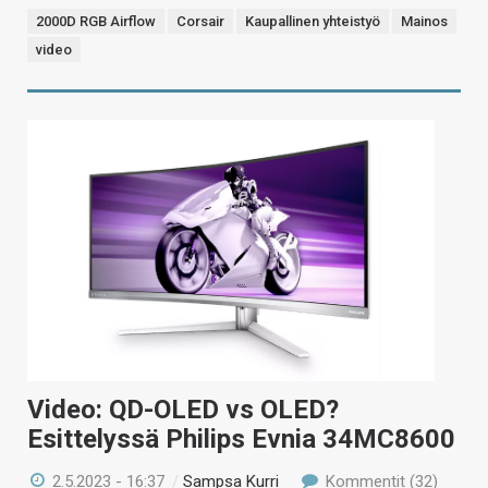
2000D RGB Airflow
Corsair
Kaupallinen yhteistyö
Mainos
video
Video: QD-OLED vs OLED?
Esittelyssä Philips Evnia 34MC8600
2.5.2023 - 16:37
/
Sampsa Kurri
Kommentit (32)