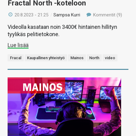
Fractal North -koteloon
20.8.2023 - 21:25
/
Sampsa Kurri
Kommentit (9)
Videolla kasataan noin 3400€ hintainen hillityn
tyylikäs pelitietokone.
Lue lisää
Fracal
Kaupallinen yhteistyö
Mainos
North
video