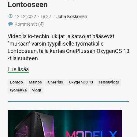
Lontooseen
12.12.2022 - 18:27
/
Juha Kokkonen
Kommentit (4)
Videolla io-techin lukijat ja katsojat pääsevät
”mukaan” varsin tyypilliselle työmatkalle
Lontooseen, tällä kertaa OnePlussan OxygenOS 13
-tilaisuuteen.
Lue lisää
Lontoo
Mainos
OnePlus
OxygenOS 13
reissuvlogi
työmatka
vlogi