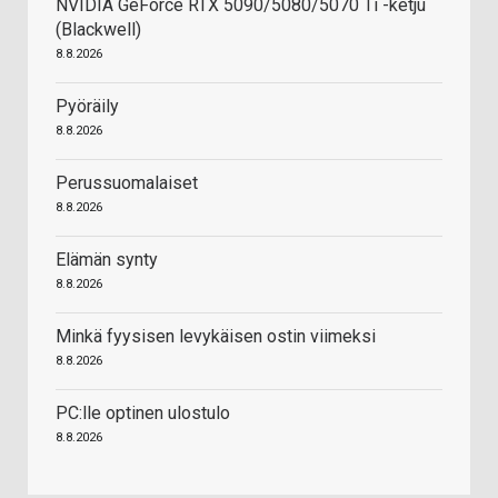
NVIDIA GeForce RTX 5090/5080/5070 Ti -ketju
(Blackwell)
8.8.2026
Pyöräily
8.8.2026
Perussuomalaiset
8.8.2026
Elämän synty
8.8.2026
Minkä fyysisen levykäisen ostin viimeksi
8.8.2026
PC:lle optinen ulostulo
8.8.2026