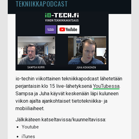
TEKNIIKKAPODCAST
io-techin viikottainen tekniikkapodcast lähetetään
perjantaisin klo 15 live-lähetyksenä
YouTubessa
.
Sampsa ja Juha käyvät keskenään läpi kuluneen
viikon ajalta ajankohtaiset tietotekniikka- ja
mobiiliaiheet.
Jälkikäteen katseltavissa/kuunneltavissa:
Youtube
iTunes