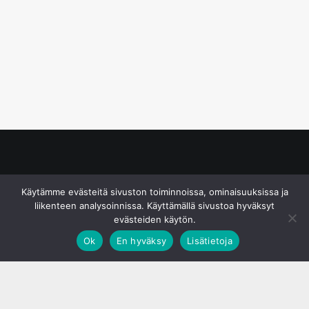
© S&J Media Oy
Käytämme evästeitä sivuston toiminnoissa, ominaisuuksissa ja
liikenteen analysoinnissa. Käyttämällä sivustoa hyväksyt
evästeiden käytön.
Ok
En hyväksy
Lisätietoja
;