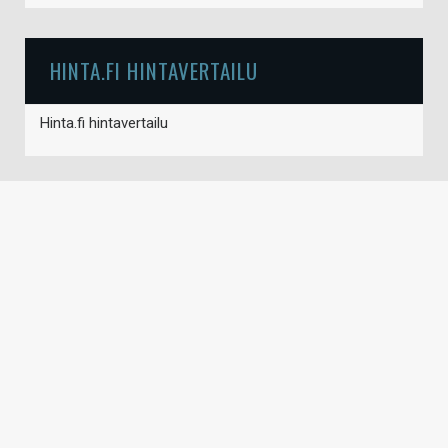
HINTA.FI HINTAVERTAILU
Hinta.fi hintavertailu