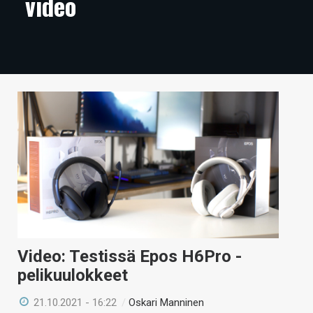
video
ARTIKKELIT
VIDEOT
TECHBBS
TIETOA
HINTA.FI
KAUPPA
VAIHDA TEEMA
Video: Testissä Epos H6Pro -
HAKU
pelikuulokkeet
21.10.2021 - 16:22
/
Oskari Manninen