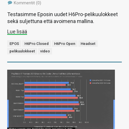
Kommentit (0)
Testasimme Eposin uudet H6Pro-pelikuulokkeet
sekä suljettuna että avoimena mallina.
Lue lisää
EPOS
H6Pro Closed
H6Pro Open
Headset
pelikuulokkeet
video