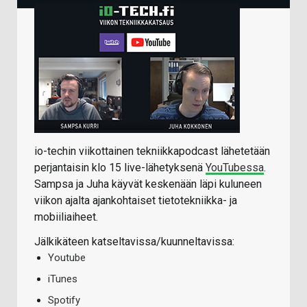
io-techin viikottainen tekniikkapodcast lähetetään
perjantaisin klo 15 live-lähetyksenä
YouTubessa
.
Sampsa ja Juha käyvät keskenään läpi kuluneen
viikon ajalta ajankohtaiset tietotekniikka- ja
mobiiliaiheet.
Jälkikäteen katseltavissa/kuunneltavissa:
Youtube
iTunes
Spotify