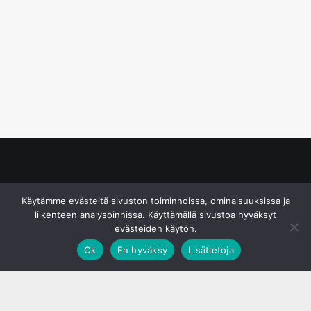
© S&J Media Oy
Käytämme evästeitä sivuston toiminnoissa, ominaisuuksissa ja
liikenteen analysoinnissa. Käyttämällä sivustoa hyväksyt
evästeiden käytön.
Ok
En hyväksy
Lisätietoja
;