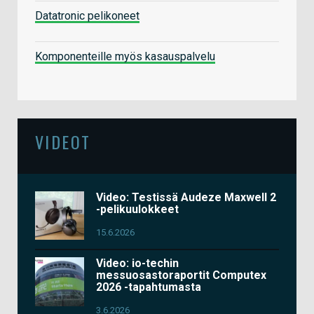
Datatronic pelikoneet
Komponenteille myös kasauspalvelu
VIDEOT
Video: Testissä Audeze Maxwell 2
-pelikuulokkeet
15.6.2026
Video: io-techin
messuosastoraportit Computex
2026 -tapahtumasta
3.6.2026