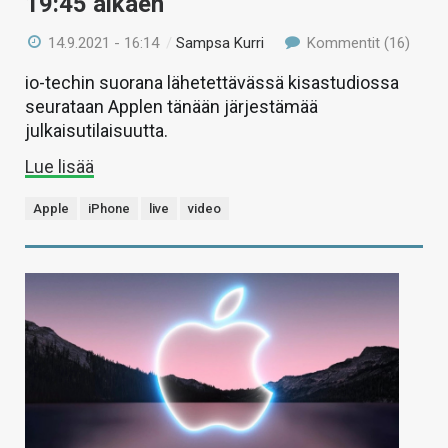
19:45 alkaen
14.9.2021 - 16:14
/
Sampsa Kurri
Kommentit (16)
io-techin suorana lähetettävässä kisastudiossa
seurataan Applen tänään järjestämää
julkaisutilaisuutta.
Lue lisää
Apple
iPhone
live
video