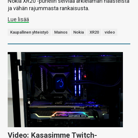
Nokia XR20 -puhelin selviää arkielämän haasteista
ja vähän rajummasta rankaisusta.
Lue lisää
Kaupallinen yhteistyö
Mainos
Nokia
XR20
video
Video: Kasasimme Twitch-