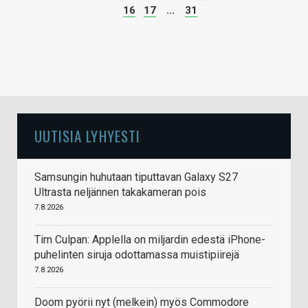
16
17
...
31
UUTISIA LYHYESTI
Samsungin huhutaan tiputtavan Galaxy S27
Ultrasta neljännen takakameran pois
7.8.2026
Tim Culpan: Applella on miljardin edestä iPhone-
puhelinten siruja odottamassa muistipiirejä
7.8.2026
Doom pyörii nyt (melkein) myös Commodore