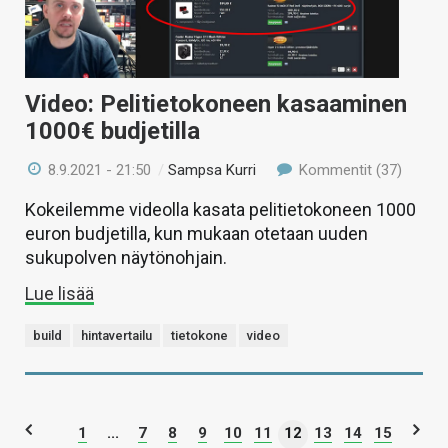
Video: Pelitietokoneen kasaaminen
1000€ budjetilla
8.9.2021 - 21:50
/
Sampsa Kurri
Kommentit (37)
Kokeilemme videolla kasata pelitietokoneen 1000
euron budjetilla, kun mukaan otetaan uuden
sukupolven näytönohjain.
Lue lisää
build
hintavertailu
tietokone
video
1
...
7
8
9
10
11
12
13
14
15