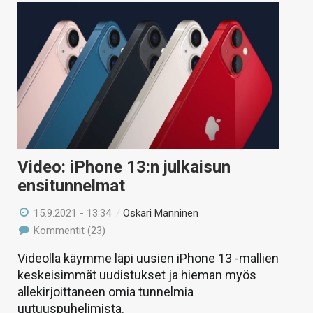
Video: iPhone 13:n julkaisun
ensitunnelmat
15.9.2021 - 13:34
/
Oskari Manninen
Kommentit (23)
Videolla käymme läpi uusien iPhone 13 -mallien
keskeisimmät uudistukset ja hieman myös
allekirjoittaneen omia tunnelmia
uutuuspuhelimista.