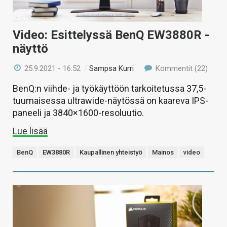
Video: Esittelyssä BenQ EW3880R -
näyttö
25.9.2021 - 16:52
/
Sampsa Kurri
Kommentit (22)
BenQ:n viihde- ja työkäyttöön tarkoitetussa 37,5-
tuumaisessa ultrawide-näytössä on kaareva IPS-
paneeli ja 3840×1600-resoluutio.
Lue lisää
BenQ
EW3880R
Kaupallinen yhteistyö
Mainos
video