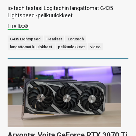
io-tech testasi Logitechin langattomat G435
Lightspeed -pelikuulokkeet
Lue lisää
G435 Lightspeed
Headset
Logitech
langattomat kuulokkeet
pelikuulokkeet
video
Arvonta: Voita GeForce RTX 3070 Ti