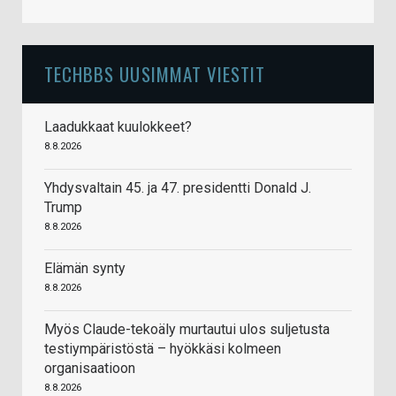
TECHBBS UUSIMMAT VIESTIT
Laadukkaat kuulokkeet?
8.8.2026
Yhdysvaltain 45. ja 47. presidentti Donald J.
Trump
8.8.2026
Elämän synty
8.8.2026
Myös Claude-tekoäly murtautui ulos suljetusta
testiympäristöstä – hyökkäsi kolmeen
organisaatioon
8.8.2026