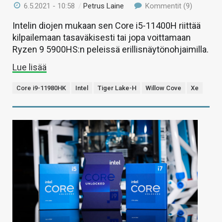
6.5.2021 - 10:58
/
Petrus Laine
Kommentit (9)
Intelin diojen mukaan sen Core i5-11400H riittää
kilpailemaan tasaväkisesti tai jopa voittamaan
Ryzen 9 5900HS:n peleissä erillisnäytönohjaimilla.
Lue lisää
Core i9-11980HK
Intel
Tiger Lake-H
Willow Cove
Xe