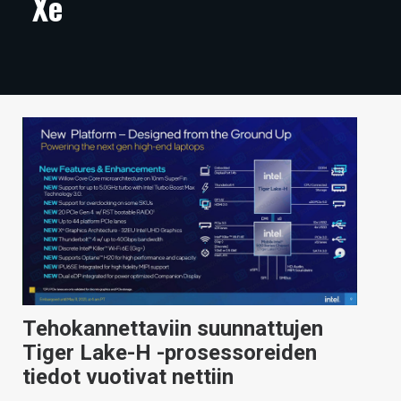
Xe
ARTIKKELIT
VIDEOT
TECHBBS
TIETOA
HINTA.FI
KAUPPA
VAIHDA TEEMA
Tehokannettaviin suunnattujen
HAKU
Tiger Lake-H -prosessoreiden
tiedot vuotivat nettiin