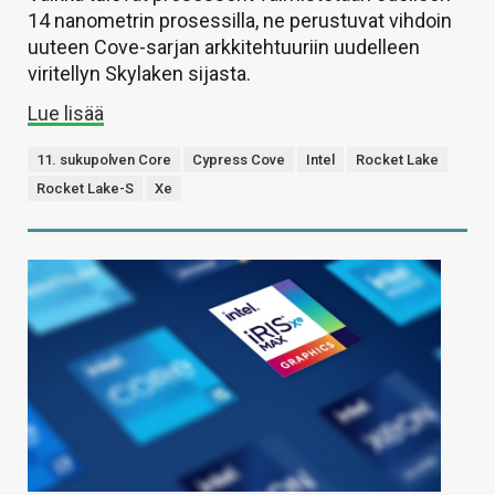
14 nanometrin prosessilla, ne perustuvat vihdoin
uuteen Cove-sarjan arkkitehtuuriin uudelleen
viritellyn Skylaken sijasta.
Lue lisää
11. sukupolven Core
Cypress Cove
Intel
Rocket Lake
Rocket Lake-S
Xe