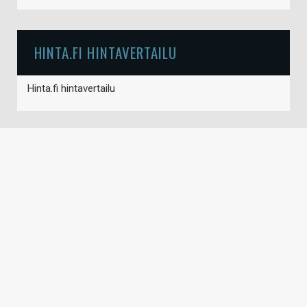
HINTA.FI HINTAVERTAILU
Hinta.fi hintavertailu