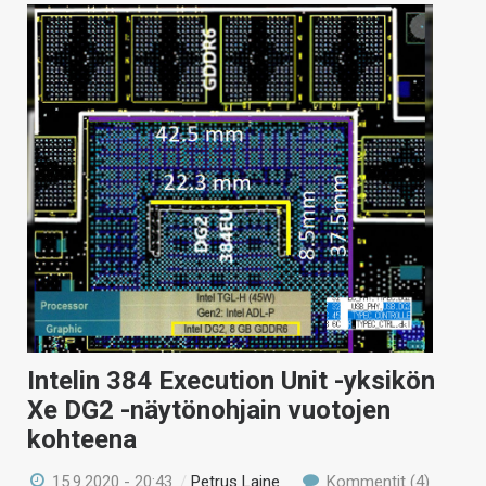
Intelin 384 Execution Unit -yksikön
Xe DG2 -näytönohjain vuotojen
kohteena
15.9.2020 - 20:43
/
Petrus Laine
Kommentit (4)