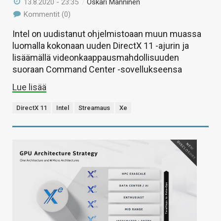
13.8.2020 - 23:35
/
Oskari Manninen
Kommentit (0)
Intel on uudistanut ohjelmistoaan muun muassa
luomalla kokonaan uuden DirectX 11 -ajurin ja
lisäämällä videonkaappausmahdollisuuden
suoraan Command Center -sovellukseensa
Lue lisää
DirectX 11
Intel
Streamaus
Xe