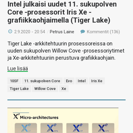
Intel julkaisi uudet 11. sukupolven
Core -prosessorit Iris Xe -
grafiikkaohjaimella (Tiger Lake)
2.9.2020 - 20:54
/
Petrus Laine
Kommentit (136)
Tiger Lake -arkkitehtuurin prosessoreissa on
uuden sukupolven Willow Cove -prosessoriytimet
ja Xe-arkkitehtuuriin perustuva grafiikkaohjain.
Lue lisää
10SF
11. sukupolven Core
Evo
Intel
Iris Xe
Tiger Lake
Willow Cove
Xe