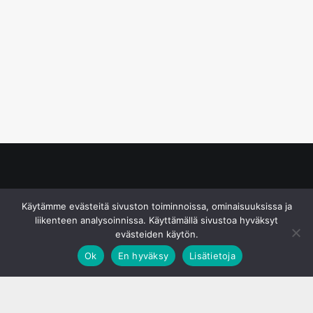
© S&J Media Oy
Käytämme evästeitä sivuston toiminnoissa, ominaisuuksissa ja
liikenteen analysoinnissa. Käyttämällä sivustoa hyväksyt
evästeiden käytön.
Ok
En hyväksy
Lisätietoja
;