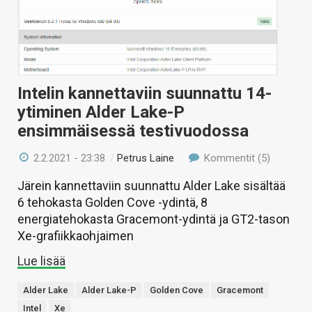
Intelin kannettaviin suunnattu 14-
ytiminen Alder Lake-P
ensimmäisessä testivuodossa
2.2.2021 - 23:38
/
Petrus Laine
Kommentit (5)
Järein kannettaviin suunnattu Alder Lake sisältää
6 tehokasta Golden Cove -ydintä, 8
energiatehokasta Gracemont-ydintä ja GT2-tason
Xe-grafiikkaohjaimen
Lue lisää
Alder Lake
Alder Lake-P
Golden Cove
Gracemont
Intel
Xe