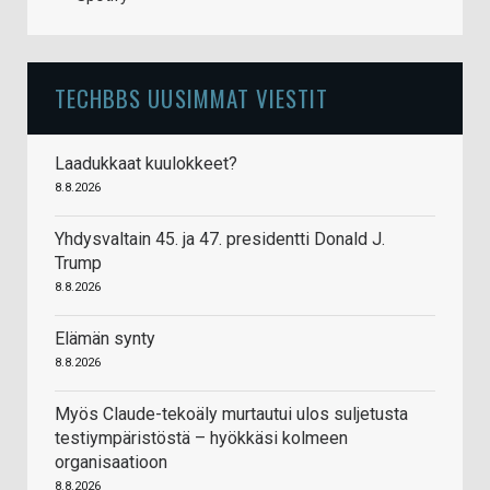
TECHBBS UUSIMMAT VIESTIT
Laadukkaat kuulokkeet?
8.8.2026
Yhdysvaltain 45. ja 47. presidentti Donald J.
Trump
8.8.2026
Elämän synty
8.8.2026
Myös Claude-tekoäly murtautui ulos suljetusta
testiympäristöstä – hyökkäsi kolmeen
organisaatioon
8.8.2026