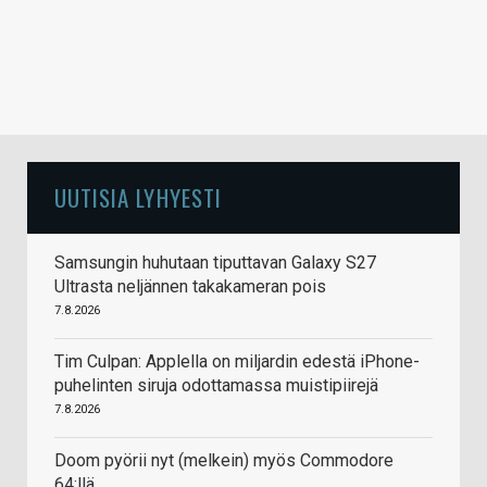
UUTISIA LYHYESTI
Samsungin huhutaan tiputtavan Galaxy S27
Ultrasta neljännen takakameran pois
7.8.2026
Tim Culpan: Applella on miljardin edestä iPhone-
puhelinten siruja odottamassa muistipiirejä
7.8.2026
Doom pyörii nyt (melkein) myös Commodore
64:llä