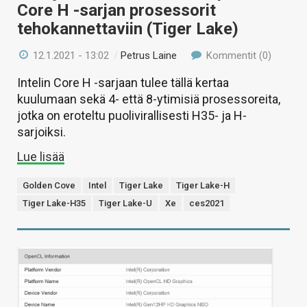
Core H -sarjan prosessorit
tehokannettaviin (Tiger Lake)
12.1.2021 - 13:02
/
Petrus Laine
Kommentit (0)
Intelin Core H -sarjaan tulee tällä kertaa
kuulumaan sekä 4- että 8-ytimisiä prosessoreita,
jotka on eroteltu puolivirallisesti H35- ja H-
sarjoiksi.
Lue lisää
Golden Cove
Intel
Tiger Lake
Tiger Lake-H
Tiger Lake-H35
Tiger Lake-U
Xe
ces2021