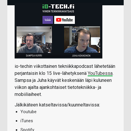
io-techin viikottainen tekniikkapodcast lähetetään
perjantaisin klo 15 live-lähetyksenä
YouTubessa
.
Sampsa ja Juha käyvät keskenään läpi kuluneen
viikon ajalta ajankohtaiset tietotekniikka- ja
mobiiliaiheet.
Jälkikäteen katseltavissa/kuunneltavissa:
Youtube
iTunes
Spotify