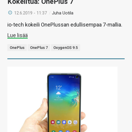
Kokeiltua: OnePlus 7
12.6.2019 - 11:37
/
Juha Uotila
io-tech kokeili OnePlussan edullisempaa 7-mallia.
Lue lisää
OnePlus
OnePlus 7
OxygenOS 9.5