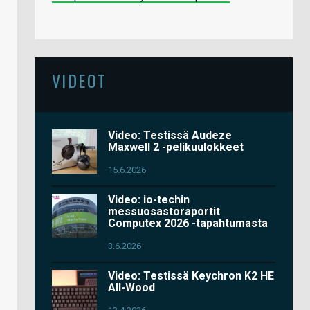
VIDEOT
Video: Testissä Audeze
Maxwell 2 -pelikuulokkeet
15.6.2026
Video: io-techin
messuosastoraportit
Computex 2026 -tapahtumasta
3.6.2026
Video: Testissä Keychron K2 HE
All-Wood