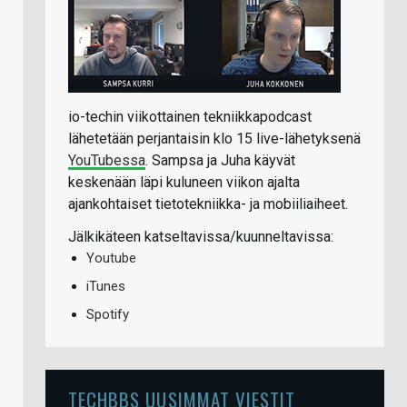
io-techin viikottainen tekniikkapodcast
lähetetään perjantaisin klo 15 live-lähetyksenä
YouTubessa
. Sampsa ja Juha käyvät
keskenään läpi kuluneen viikon ajalta
ajankohtaiset tietotekniikka- ja mobiiliaiheet.
Jälkikäteen katseltavissa/kuunneltavissa:
Youtube
iTunes
Spotify
TECHBBS UUSIMMAT VIESTIT