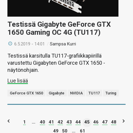
Testissä Gigabyte GeForce GTX
1650 Gaming OC 4G (TU117)
6.5.2019 - 14:01
/
Sampsa Kurri
Testissä karsitulla TU117-grafiikkapiirillä
varustettu Gigabyten GeForce GTX 1650 -
näytönohjain.
Lue lisää
GeForce GTX 1650
Gigabyte
NVIDIA
TU117
Turing
1
...
40
41
42
43
44
45
46
47
48
49
50
...
61