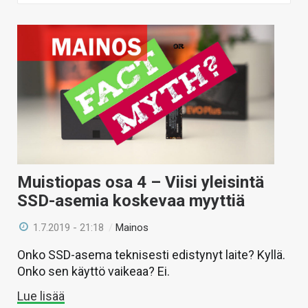
ARTIKKELIT
VIDEOT
TECHBBS
TIETOA
HINTA.FI
KAUPPA
Muistiopas osa 4 – Viisi yleisintä
VAIHDA TEEMA
SSD-asemia koskevaa myyttiä
1.7.2019 - 21:18
/
Mainos
Onko SSD-asema teknisesti edistynyt laite? Kyllä.
HAKU
Onko sen käyttö vaikeaa? Ei.
Lue lisää