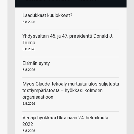
Laadukkaat kuulokkeet?
8.8.2026
Yhdysvaltain 45. ja 47. presidentti Donald J.
Trump
8.8.2026
Elämän synty
8.8.2026
Myös Claude-tekoäly murtautui ulos suljetusta
testiympäristöstä – hyökkäsi kolmeen
organisaatioon
8.8.2026
Venäjä hyökkäsi Ukrainaan 24. helmikuuta
2022
8.8.2026