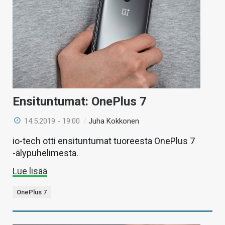
Ensituntumat: OnePlus 7
14.5.2019 - 19:00
/
Juha Kokkonen
io-tech otti ensituntumat tuoreesta OnePlus 7
-älypuhelimesta.
Lue lisää
OnePlus 7