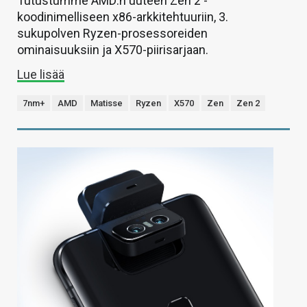
Tutustumme AMD:n uuteen Zen 2 -
koodinimelliseen x86-arkkitehtuuriin, 3.
sukupolven Ryzen-prosessoreiden
ominaisuuksiin ja X570-piirisarjaan.
Lue lisää
7nm+
AMD
Matisse
Ryzen
X570
Zen
Zen 2