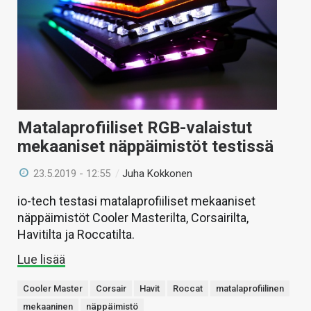
Matalaprofiiliset RGB-valaistut
mekaaniset näppäimistöt testissä
23.5.2019 - 12:55
/
Juha Kokkonen
io-tech testasi matalaprofiiliset mekaaniset
näppäimistöt Cooler Masterilta, Corsairilta,
Havitilta ja Roccatilta.
Lue lisää
Cooler Master
Corsair
Havit
Roccat
matalaprofiilinen
mekaaninen
näppäimistö