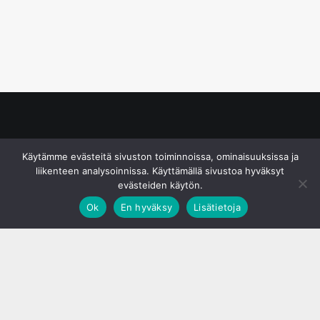
© S&J Media Oy
Käytämme evästeitä sivuston toiminnoissa, ominaisuuksissa ja
liikenteen analysoinnissa. Käyttämällä sivustoa hyväksyt
evästeiden käytön.
Ok
En hyväksy
Lisätietoja
;