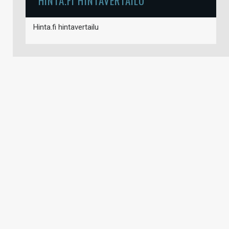
HINTA.FI HINTAVERTAILU
Hinta.fi hintavertailu