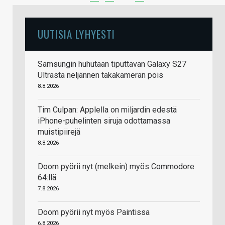
UUTISIA LYHYESTI
Samsungin huhutaan tiputtavan Galaxy S27
Ultrasta neljännen takakameran pois
8.8.2026
Tim Culpan: Applella on miljardin edestä
iPhone-puhelinten siruja odottamassa
muistipiirejä
8.8.2026
Doom pyörii nyt (melkein) myös Commodore
64:llä
7.8.2026
Doom pyörii nyt myös Paintissa
6.8.2026