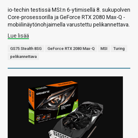
io-techin testissä MSI:n 6-ytimisellä 8. sukupolven
Core-prosessorilla ja GeForce RTX 2080 Max-Q -
mobiilinäytönohjaimella varustettu pelikannettava.
Lue lisää
GS75 Stealth 8SG
GeForce RTX 2080 Max-Q
MSI
Turing
pelikannettava