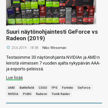
Suuri näytönohjaintesti GeForce vs
Radeon (2019)
25.6.2019 - 18:38
/
Niko Wessman
Testasimme 30 näytönohjainta NVIDIAn ja AMD:n
leiristä viimeisen 7 vuoden ajalta nykypäivän AAA-
ja esports-peleissä.
Lue lisää
AMD
Battlefield
CSGO
FPS
Fortnite
GeForce
NVIDIA
PUBG
Radeon
Tomb Raider