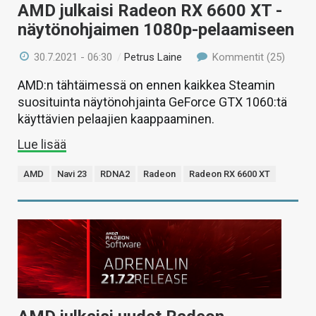
AMD julkaisi Radeon RX 6600 XT -
näytönohjaimen 1080p-pelaamiseen
30.7.2021 - 06:30
/
Petrus Laine
Kommentit (25)
AMD:n tähtäimessä on ennen kaikkea Steamin
suosituinta näytönohjainta GeForce GTX 1060:tä
käyttävien pelaajien kaappaaminen.
Lue lisää
AMD
Navi 23
RDNA2
Radeon
Radeon RX 6600 XT