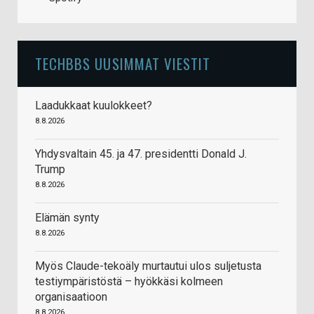
TECHBBS UUSIMMAT VIESTIT
Laadukkaat kuulokkeet?
8.8.2026
Yhdysvaltain 45. ja 47. presidentti Donald J.
Trump
8.8.2026
Elämän synty
8.8.2026
Myös Claude-tekoäly murtautui ulos suljetusta
testiympäristöstä – hyökkäsi kolmeen
organisaatioon
8.8.2026