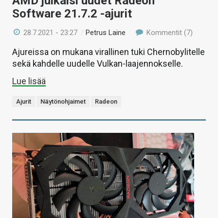
AMD julkaisi uudet Radeon
Software 21.7.2 -ajurit
28.7.2021 - 23:27
/
Petrus Laine
Kommentit (7)
Ajureissa on mukana virallinen tuki Chernobylitelle
sekä kahdelle uudelle Vulkan-laajennokselle.
Lue lisää
Ajurit
Näytönohjaimet
Radeon