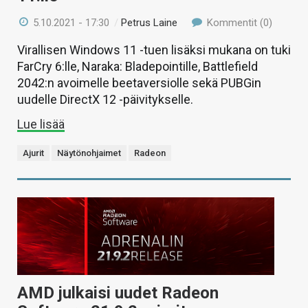
5.10.2021 - 17:30
/
Petrus Laine
Kommentit (0)
Virallisen Windows 11 -tuen lisäksi mukana on tuki
FarCry 6:lle, Naraka: Bladepointille, Battlefield
2042:n avoimelle beetaversiolle sekä PUBGin
uudelle DirectX 12 -päivitykselle.
Lue lisää
Ajurit
Näytönohjaimet
Radeon
AMD julkaisi uudet Radeon