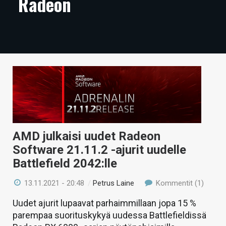
Radeon
ARTIKKELIT
VIDEOT
TECHBBS
TIETOA
HINTA.FI
KAUPPA
AMD julkaisi uudet Radeon
VAIHDA TEEMA
Software 21.11.2 -ajurit uudelle
Battlefield 2042:lle
13.11.2021 - 20:48
/
Petrus Laine
Kommentit (1)
HAKU
Uudet ajurit lupaavat parhaimmillaan jopa 15 %
parempaa suorituskykyä uudessa Battlefieldissä