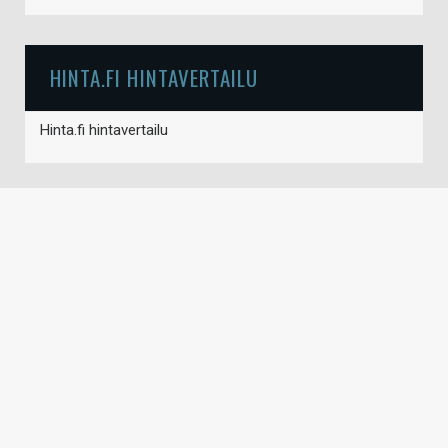
HINTA.FI HINTAVERTAILU
Hinta.fi hintavertailu