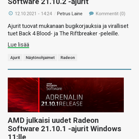
Software 21.10.2 -ajurit
12.10.2021 - 14:24
/
Petrus Laine
Kommentit (0)
Ajurit tuovat mukanaan bugikorjauksia ja viralliset
tuet Back 4 Blood- ja The Riftbreaker -peleille.
Lue lisää
Ajurit
Näytönohjaimet
Radeon
AMD julkaisi uudet Radeon
Software 21.10.1 -ajurit Windows
11:lle