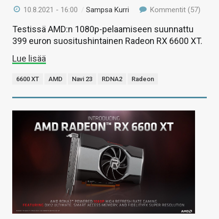
10.8.2021 - 16:00
/
Sampsa Kurri
Kommentit (57)
Testissä AMD:n 1080p-pelaamiseen suunnattu
399 euron suositushintainen Radeon RX 6600 XT.
Lue lisää
6600 XT
AMD
Navi 23
RDNA2
Radeon