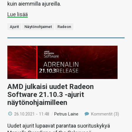
kuin aiemmilla ajureilla.
Lue lisää
Ajurit
Näytönohjaimet
Radeon
AMD julkaisi uudet Radeon
Software 21.10.3 -ajurit
näytönohjaimilleen
26.10.2021 - 11:48
/
Petrus Laine
Kommentit (3)
Uudet ajurit lupaavat parantaa suorituskykyä