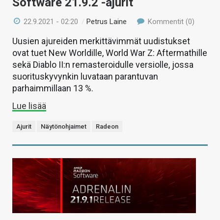
Software 21.9.2 -ajurit
22.9.2021 - 02:20
/
Petrus Laine
Kommentit (0)
Uusien ajureiden merkittävimmät uudistukset
ovat tuet New Worldille, World War Z: Aftermathille
sekä Diablo II:n remasteroidulle versiolle, jossa
suorituskyvynkin luvataan parantuvan
parhaimmillaan 13 %.
Lue lisää
Ajurit
Näytönohjaimet
Radeon