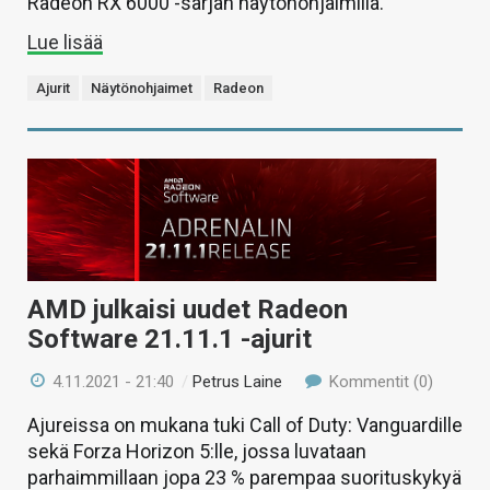
Radeon RX 6000 -sarjan näytönohjaimilla.
Lue lisää
Ajurit
Näytönohjaimet
Radeon
AMD julkaisi uudet Radeon
Software 21.11.1 -ajurit
4.11.2021 - 21:40
/
Petrus Laine
Kommentit (0)
Ajureissa on mukana tuki Call of Duty: Vanguardille
sekä Forza Horizon 5:lle, jossa luvataan
parhaimmillaan jopa 23 % parempaa suorituskykyä