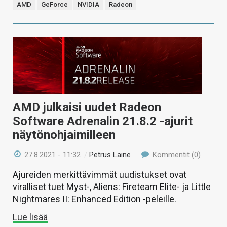
AMD
GeForce
NVIDIA
Radeon
AMD julkaisi uudet Radeon
Software Adrenalin 21.8.2 -ajurit
näytönohjaimilleen
27.8.2021 - 11:32
/
Petrus Laine
Kommentit (0)
Ajureiden merkittävimmät uudistukset ovat
viralliset tuet Myst-, Aliens: Fireteam Elite- ja Little
Nightmares II: Enhanced Edition -peleille.
Lue lisää