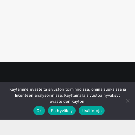
© S&J Media Oy
Käytämme evästeitä sivuston toiminnoissa, ominaisuuksissa ja
liikenteen analysoinnissa. Käyttämällä sivustoa hyväksyt
evästeiden käytön.
Ok
En hyväksy
Lisätietoja
;