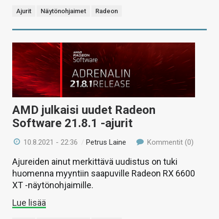
Ajurit
Näytönohjaimet
Radeon
AMD julkaisi uudet Radeon
Software 21.8.1 -ajurit
10.8.2021 - 22:36
/
Petrus Laine
Kommentit (0)
Ajureiden ainut merkittävä uudistus on tuki
huomenna myyntiin saapuville Radeon RX 6600
XT -näytönohjaimille.
Lue lisää