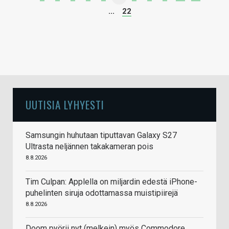
...
22
UUTISIA LYHYESTI
Samsungin huhutaan tiputtavan Galaxy S27
Ultrasta neljännen takakameran pois
8.8.2026
Tim Culpan: Applella on miljardin edestä iPhone-
puhelinten siruja odottamassa muistipiirejä
8.8.2026
Doom pyörii nyt (melkein) myös Commodore