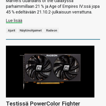
Marvel’s Guardians of the Galaxyssä
parhaimmillaan 21 % ja Age of Empires IV:ssä jopa
45 % edeltävään 21.10.2-julkaisuun verrattuna.
Lue lisää
Ajurit
Näytönohjaimet
Radeon
Testissä PowerColor Fighter