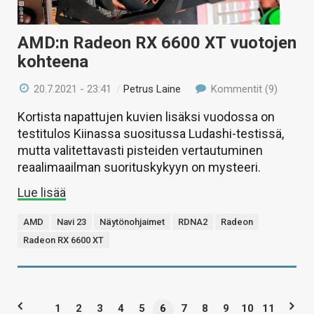
AMD:n Radeon RX 6600 XT vuotojen
kohteena
20.7.2021 - 23:41
/
Petrus Laine
Kommentit (9)
Kortista napattujen kuvien lisäksi vuodossa on
testitulos Kiinassa suositussa Ludashi-testissä,
mutta valitettavasti pisteiden vertautuminen
reaalimaailman suorituskykyyn on mysteeri.
Lue lisää
AMD
Navi 23
Näytönohjaimet
RDNA2
Radeon
Radeon RX 6600 XT
1
2
3
4
5
6
7
8
9
10
11