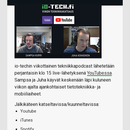
io-techin viikottainen tekniikkapodcast lähetetään
perjantaisin klo 15 live-lähetyksenä
YouTubessa
.
Sampsa ja Juha käyvät keskenään läpi kuluneen
viikon ajalta ajankohtaiset tietotekniikka- ja
mobiiliaiheet.
Jälkikäteen katseltavissa/kuunneltavissa:
Youtube
iTunes
Spotify