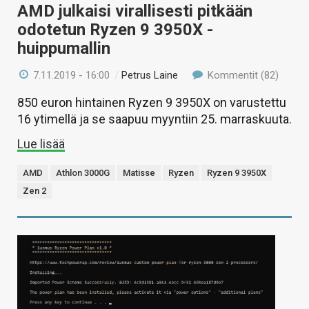
AMD julkaisi virallisesti pitkään
odotetun Ryzen 9 3950X -
huippumallin
7.11.2019 - 16:00
/
Petrus Laine
Kommentit (82)
850 euron hintainen Ryzen 9 3950X on varustettu
16 ytimellä ja se saapuu myyntiin 25. marraskuuta.
Lue lisää
AMD
Athlon 3000G
Matisse
Ryzen
Ryzen 9 3950X
Zen 2