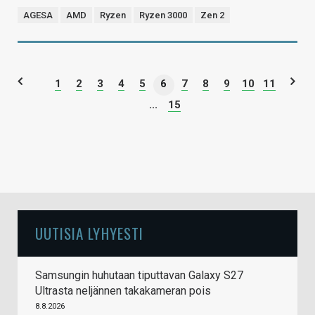
AGESA
AMD
Ryzen
Ryzen 3000
Zen 2
1
2
3
4
5
6
7
8
9
10
11
...
15
UUTISIA LYHYESTI
Samsungin huhutaan tiputtavan Galaxy S27
Ultrasta neljännen takakameran pois
8.8.2026