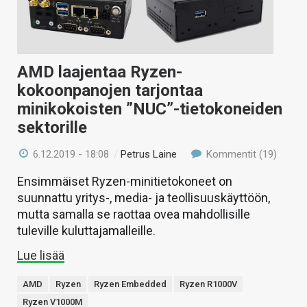
AMD laajentaa Ryzen-
kokoonpanojen tarjontaa
minikokoisten ”NUC”-tietokoneiden
sektorille
6.12.2019 - 18:08
/
Petrus Laine
Kommentit (19)
Ensimmäiset Ryzen-minitietokoneet on
suunnattu yritys-, media- ja teollisuuskäyttöön,
mutta samalla se raottaa ovea mahdollisille
tuleville kuluttajamalleille.
Lue lisää
AMD
Ryzen
Ryzen Embedded
Ryzen R1000V
Ryzen V1000M