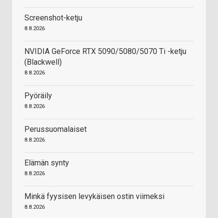
Screenshot-ketju
8.8.2026
NVIDIA GeForce RTX 5090/5080/5070 Ti -ketju
(Blackwell)
8.8.2026
Pyöräily
8.8.2026
Perussuomalaiset
8.8.2026
Elämän synty
8.8.2026
Minkä fyysisen levykäisen ostin viimeksi
8.8.2026