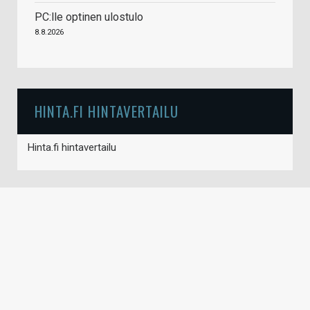
PC:lle optinen ulostulo
8.8.2026
HINTA.FI HINTAVERTAILU
Hinta.fi hintavertailu