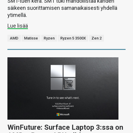
SMT-tuen kera. SMT tuki mahdollistaa kahden
säikeen suorittamisen samanaikaisesti yhdellä
ytimellä.
Lue lisää
AMD
Matisse
Ryzen
Ryzen 5 3500X
Zen 2
WinFuture: Surface Laptop 3:ssa on