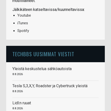
mobiiliaiheet.
Jälkikäteen katseltavissa/kuunneltavissa:
Youtube
iTunes
Spotify
TECHBBS UUSIMMAT VIESTIT
Yleistä keskustelua sähköautoista
8.8.2026
Tesla S,3,X,Y, Roadster ja Cybertruck yleistä
8.8.2026
Lidl:n ruuat
8.8.2026