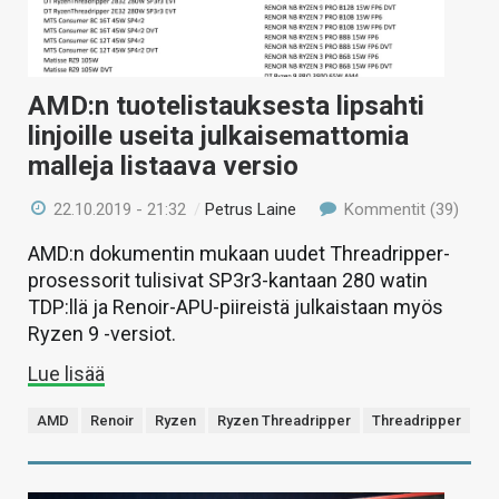
AMD:n tuotelistauksesta lipsahti
linjoille useita julkaisemattomia
malleja listaava versio
22.10.2019 - 21:32
/
Petrus Laine
Kommentit (39)
AMD:n dokumentin mukaan uudet Threadripper-
prosessorit tulisivat SP3r3-kantaan 280 watin
TDP:llä ja Renoir-APU-piireistä julkaistaan myös
Ryzen 9 -versiot.
Lue lisää
AMD
Renoir
Ryzen
Ryzen Threadripper
Threadripper