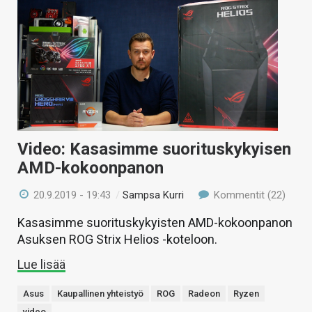
Video: Kasasimme suorituskykyisen
AMD-kokoonpanon
20.9.2019 - 19:43
/
Sampsa Kurri
Kommentit (22)
Kasasimme suorituskykyisten AMD-kokoonpanon
Asuksen ROG Strix Helios -koteloon.
Lue lisää
Asus
Kaupallinen yhteistyö
ROG
Radeon
Ryzen
video