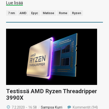
Lue lisää
7 nm
AMD
Epyc
Matisse
Rome
Ryzen
Testissä AMD Ryzen Threadripper
3990X
7.2.2020 - 16:58
/
Sampsa Kurri
Kommentit (94)