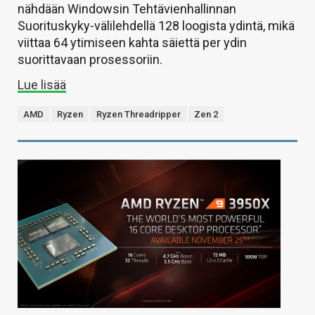
nähdään Windowsin Tehtävienhallinnan
Suorituskyky-välilehdellä 128 loogista ydintä, mikä
viittaa 64 ytimiseen kahta säiettä per ydin
suorittavaan prosessoriin.
Lue lisää
AMD
Ryzen
Ryzen Threadripper
Zen 2