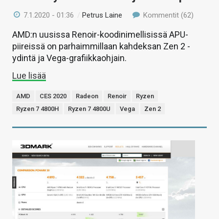
7.1.2020 - 01:36
/
Petrus Laine
Kommentit (62)
AMD:n uusissa Renoir-koodinimellisissä APU-
piireissä on parhaimmillaan kahdeksan Zen 2 -
ydintä ja Vega-grafiikkaohjain.
Lue lisää
AMD
CES 2020
Radeon
Renoir
Ryzen
Ryzen 7 4800H
Ryzen 7 4800U
Vega
Zen 2