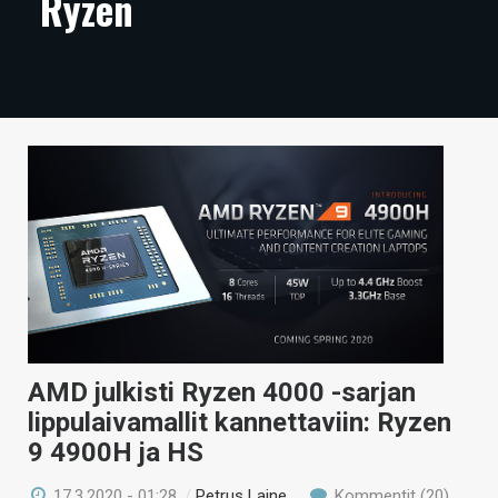
Ryzen
ARTIKKELIT
VIDEOT
TECHBBS
TIETOA
HINTA.FI
KAUPPA
VAIHDA TEEMA
AMD julkisti Ryzen 4000 -sarjan
lippulaivamallit kannettaviin: Ryzen
HAKU
9 4900H ja HS
17.3.2020 - 01:28
/
Petrus Laine
Kommentit (20)