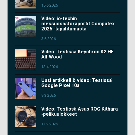
15.6.2026
Video: io-techin
messuosastoraportit Computex
2026 -tapahtumasta
3.6.2026
Video: Testissä Keychron K2 HE
All-Wood
13.4.2026
Uusi artikkeli & video: Testissä
Google Pixel 10a
9.3.2026
Video: Testissä Asus ROG Kithara
-pelikuulokkeet
11.2.2026