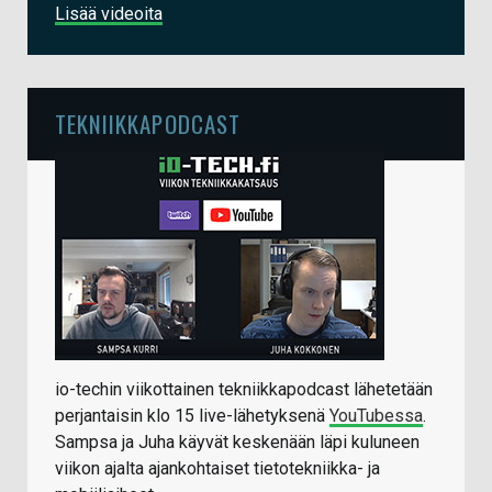
Lisää videoita
TEKNIIKKAPODCAST
io-techin viikottainen tekniikkapodcast lähetetään
perjantaisin klo 15 live-lähetyksenä
YouTubessa
.
Sampsa ja Juha käyvät keskenään läpi kuluneen
viikon ajalta ajankohtaiset tietotekniikka- ja