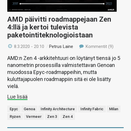
AMD päivitti roadmappejaan Zen
4:llä ja kertoi tulevista
paketointiteknologioistaan
8.3.2020 - 20:10
/
Petrus Laine
Kommentit (9)
AMD:n Zen 4 -arkkitehtuuri on löytänyt tiensä jo 5
nanometrin prosessilla valmistettavan Genoan
muodossa Epyc-roadmappeihin, mutta
kuluttajapuolen roadmappiin sitä ei ole lisätty
vielä.
Lue lisää
Epyc
Genoa
Infinity Architecture
Infinity Fabric
Milan
Ryzen
Vermeer
Zen 3
Zen 4