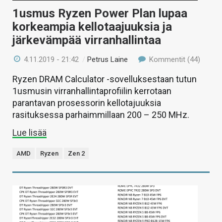
1usmus Ryzen Power Plan lupaa
korkeampia kellotaajuuksia ja
järkevämpää virranhallintaa
4.11.2019 - 21:42
/
Petrus Laine
Kommentit (44)
Ryzen DRAM Calculator -sovelluksestaan tutun
1usmusin virranhallintaprofiilin kerrotaan
parantavan prosessorin kellotajuuksia
rasituksessa parhaimmillaan 200 – 250 MHz.
Lue lisää
AMD
Ryzen
Zen 2