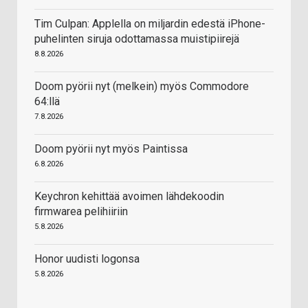
Tim Culpan: Applella on miljardin edestä iPhone-
puhelinten siruja odottamassa muistipiirejä
8.8.2026
Doom pyörii nyt (melkein) myös Commodore
64:llä
7.8.2026
Doom pyörii nyt myös Paintissa
6.8.2026
Keychron kehittää avoimen lähdekoodin
firmwarea pelihiiriin
5.8.2026
Honor uudisti logonsa
5.8.2026