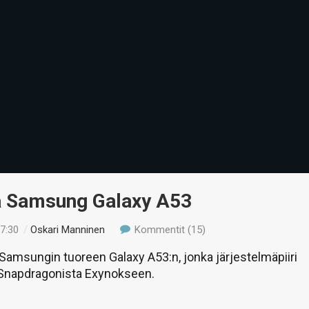
ä Samsung Galaxy A53
17:30
/
Oskari Manninen
Kommentit (15)
amsungin tuoreen Galaxy A53:n, jonka järjestelmäpiiri
 Snapdragonista Exynokseen.