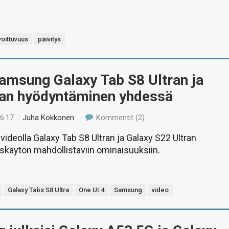
oittuvuus
päivitys
amsung Galaxy Tab S8 Ultran ja
ran hyödyntäminen yhdessä
16:17
/
Juha Kokkonen
Kommentit (2)
deolla Galaxy Tab S8 Ultran ja Galaxy S22 Ultran
skäytön mahdollistaviin ominaisuuksiin.
Galaxy Tabs S8 Ultra
One UI 4
Samsung
video