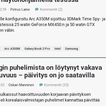
02:59
/
Petrus Laine
Kommentit (2)
lle konfiguroitu Arc A350M sijoittuu 3DMark Time Spy- ja
testeissä 25 watin GeForce MX450:n ja 50 watin GTX
n väliin.
Arc A350M
Galaxy Book 2 Pro
Intel
Samsung
in puhelimista on löytynyt vakava
uvuus – päivitys on jo saatavilla
:02
/
Oskari Manninen
Kommentit (25)
ulkaissut haavoittuvuuden korjaavan päivityksen
eli korealaisvalmistajan puhelimet kannattaa päivittää