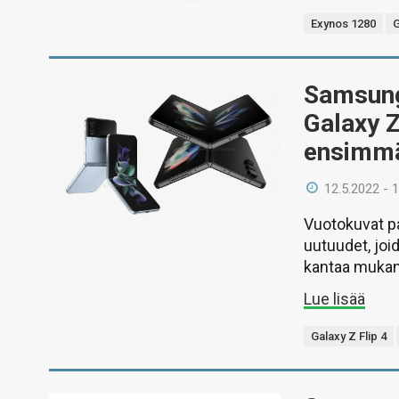
Exynos 1280
G
Samsungi
Galaxy Z
ensimmä
12.5.2022 - 
Vuotokuvat pa
uutuudet, joi
kantaa mukan
Lue lisää
Galaxy Z Flip 4