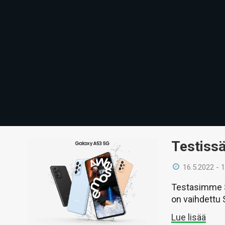
Testiss
16.5.2022 - 
Testasimme S
on vaihdettu
Lue lisää