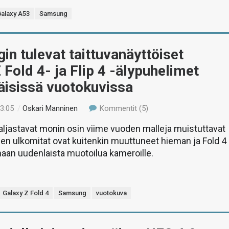
alaxy A53
Samsung
n tulevat taittuvanäyttöiset
 Fold 4- ja Flip 4 -älypuhelimet
isissä vuotokuvissa
13:05
/
Oskari Manninen
Kommentit (5)
ljastavat monin osin viime vuoden malleja muistuttavat
den ulkomitat ovat kuitenkin muuttuneet hieman ja Fold 4
aan uudenlaista muotoilua kameroille.
Galaxy Z Fold 4
Samsung
vuotokuva