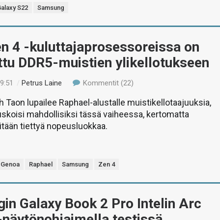
alaxy S22
Samsung
n 4 -kuluttajaprosessoreissa on
tu DDR5-muistien ylikellotukseen
19:51
/
Petrus Laine
Kommentit (22)
Taon lupailee Raphael-alustalle muistikellotaajuuksia,
 uskoisi mahdollisiksi tässä vaiheessa, kertomatta
tään tiettyä nopeusluokkaa.
Genoa
Raphael
Samsung
Zen 4
n Galaxy Book 2 Pro Intelin Arc
näytönohjaimella testissä