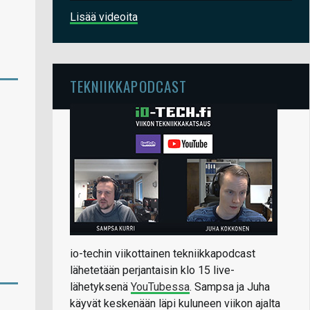
Lisää videoita
TEKNIIKKAPODCAST
io-techin viikottainen tekniikkapodcast
lähetetään perjantaisin klo 15 live-
lähetyksenä
YouTubessa
. Sampsa ja Juha
käyvät keskenään läpi kuluneen viikon ajalta