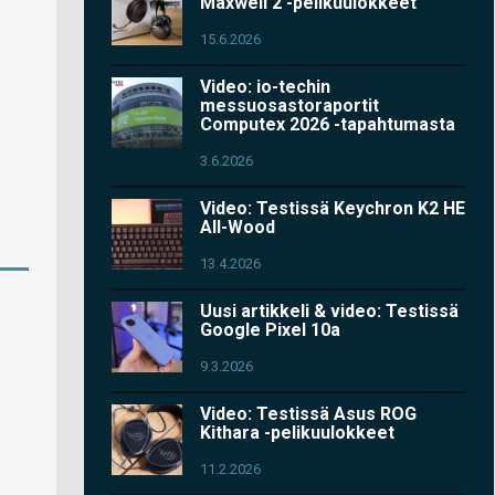
Maxwell 2 -pelikuulokkeet
15.6.2026
Video: io-techin
messuosastoraportit
Computex 2026 -tapahtumasta
3.6.2026
Video: Testissä Keychron K2 HE
All-Wood
13.4.2026
Uusi artikkeli & video: Testissä
Google Pixel 10a
9.3.2026
Video: Testissä Asus ROG
Kithara -pelikuulokkeet
11.2.2026