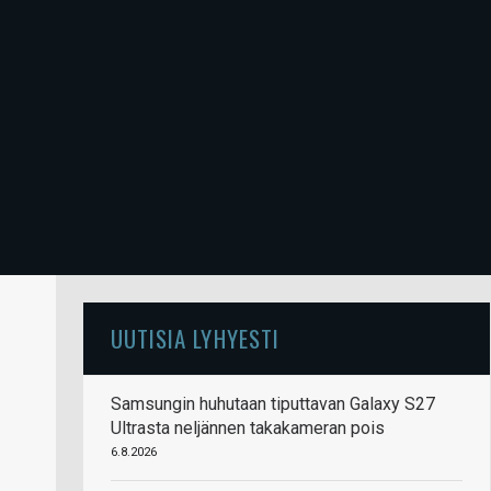
UUTISIA LYHYESTI
Samsungin huhutaan tiputtavan Galaxy S27
Ultrasta neljännen takakameran pois
6.8.2026