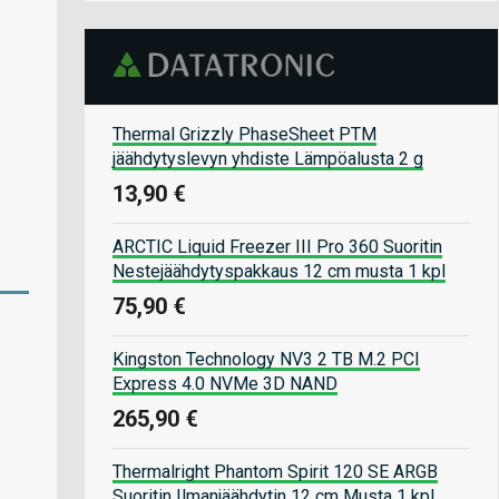
Thermal Grizzly PhaseSheet PTM
jäähdytyslevyn yhdiste Lämpöalusta 2 g
13,90 €
ARCTIC Liquid Freezer III Pro 360 Suoritin
Nestejäähdytyspakkaus 12 cm musta 1 kpl
75,90 €
Kingston Technology NV3 2 TB M.2 PCI
Express 4.0 NVMe 3D NAND
265,90 €
Thermalright Phantom Spirit 120 SE ARGB
Suoritin Ilmanjäähdytin 12 cm Musta 1 kpl