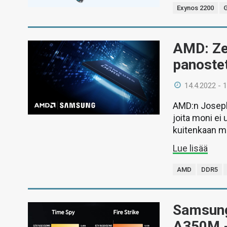
Exynos 2200
G
AMD: Ze
panostet
14.4.2022 - 
AMD:n Joseph 
joita moni ei
kuitenkaan mi
Lue lisää
AMD
DDR5
Samsungi
A350M -