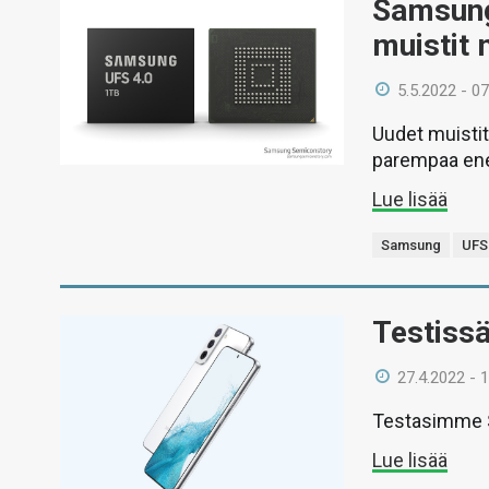
Samsung
muistit m
5.5.2022 - 07
Uudet muistit
parempaa ener
Lue lisää
Samsung
UFS
Testiss
27.4.2022 - 
Testasimme S
Lue lisää