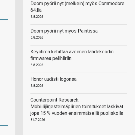
Doom pyörii nyt (melkein) myös Commodore
64:llä
6.8.2026
Doom pyörii nyt myös Paintissa
6.8.2026
Keychron kehittää avoimen lähdekoodin
firmwarea pelihiiriin
5.8.2026
Honor uudisti logonsa
5.8.2026
Counterpoint Research:
Mobiilijärjestelmäpiirien toimitukset laskivat
jopa 15 % vuoden ensimmäisellä puoliskolla
31.7.2026