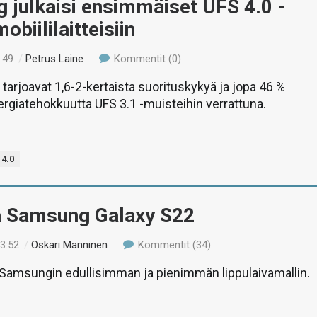
 julkaisi ensimmäiset UFS 4.0 -
obiililaitteisiin
:49
/
Petrus Laine
Kommentit (0)
 tarjoavat 1,6-2-kertaista suorituskykyä ja jopa 46 %
giatehokkuutta UFS 3.1 -muisteihin verrattuna.
 4.0
ä Samsung Galaxy S22
13:52
/
Oskari Manninen
Kommentit (34)
amsungin edullisimman ja pienimmän lippulaivamallin.