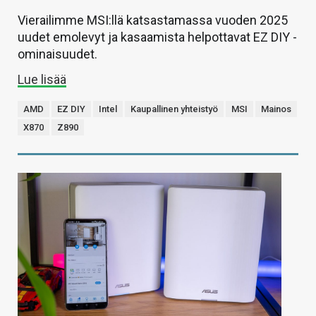
Vierailimme MSI:llä katsastamassa vuoden 2025
uudet emolevyt ja kasaamista helpottavat EZ DIY -
ominaisuudet.
Lue lisää
AMD
EZ DIY
Intel
Kaupallinen yhteistyö
MSI
Mainos
X870
Z890