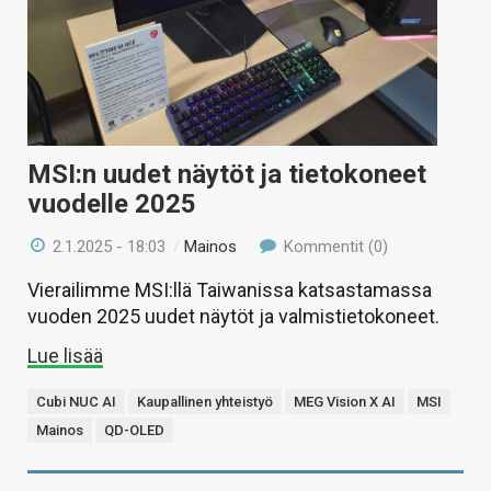
MSI:n uudet näytöt ja tietokoneet
vuodelle 2025
2.1.2025 - 18:03
/
Mainos
Kommentit (0)
Vierailimme MSI:llä Taiwanissa katsastamassa
vuoden 2025 uudet näytöt ja valmistietokoneet.
Lue lisää
Cubi NUC AI
Kaupallinen yhteistyö
MEG Vision X AI
MSI
Mainos
QD-OLED