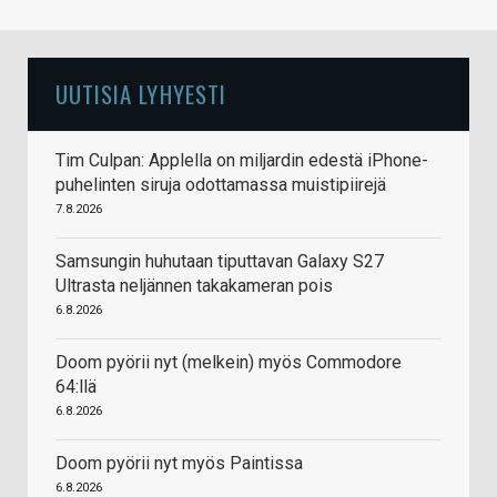
UUTISIA LYHYESTI
Tim Culpan: Applella on miljardin edestä iPhone-
puhelinten siruja odottamassa muistipiirejä
7.8.2026
Samsungin huhutaan tiputtavan Galaxy S27
Ultrasta neljännen takakameran pois
6.8.2026
Doom pyörii nyt (melkein) myös Commodore
64:llä
6.8.2026
Doom pyörii nyt myös Paintissa
6.8.2026