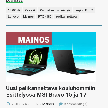
Lue lisää
14900HX
Core i9
Kaupallinen yhteistyö
Legion Pro 7
Lenovo
Mainos
RTX 4080
pelikannettava
Uusi pelikannettava kouluhommiin –
Esittelyssä MSI Bravo 15 ja 17
25.8.2024 - 11:52
/
Mainos
Kommentit (7)