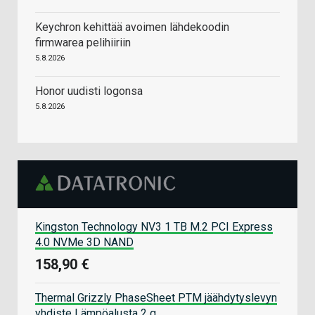
Keychron kehittää avoimen lähdekoodin
firmwarea pelihiiriin
5.8.2026
Honor uudisti logonsa
5.8.2026
Kingston Technology NV3 1 TB M.2 PCI Express
4.0 NVMe 3D NAND
158,90 €
Thermal Grizzly PhaseSheet PTM jäähdytyslevyn
yhdiste Lämpöalusta 2 g