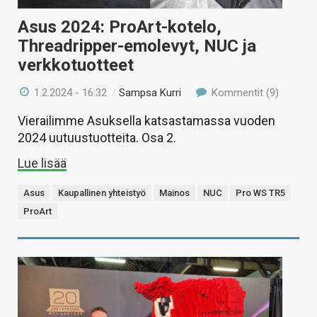
Asus 2024: ProArt-kotelo,
Threadripper-emolevyt, NUC ja
verkkotuotteet
1.2.2024 - 16:32
/
Sampsa Kurri
Kommentit (9)
Vierailimme Asuksella katsastamassa vuoden
2024 uutuustuotteita. Osa 2.
Lue lisää
Asus
Kaupallinen yhteistyö
Mainos
NUC
Pro WS TR5
ProArt