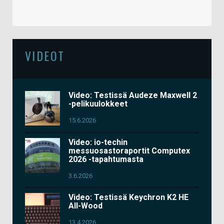
VIDEOT
Video: Testissä Audeze Maxwell 2
-pelikuulokkeet
15.6.2026
Video: io-techin
messuosastoraportit Computex
2026 -tapahtumasta
3.6.2026
Video: Testissä Keychron K2 HE
All-Wood
13.4.2026