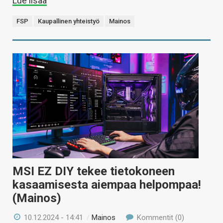
Lue lisää
FSP
Kaupallinen yhteistyö
Mainos
MSI EZ DIY tekee tietokoneen
kasaamisesta aiempaa helpompaa!
(Mainos)
10.12.2024 - 14:41
/
Mainos
Kommentit (0)