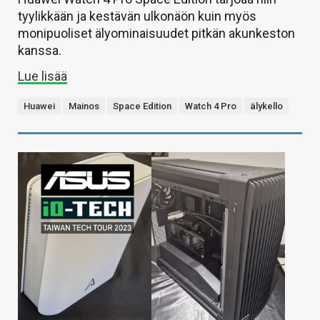
tyylikkään ja kestävän ulkonäön kuin myös
monipuoliset älyominaisuudet pitkän akunkeston
kanssa.
Lue lisää
Huawei
Mainos
Space Edition
Watch 4 Pro
älykello