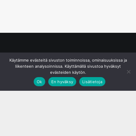
© S&J Media Oy
Käytämme evästeitä sivuston toiminnoissa, ominaisuuksissa ja
liikenteen analysoinnissa. Käyttämällä sivustoa hyväksyt
evästeiden käytön.
Ok
En hyväksy
Lisätietoja
;