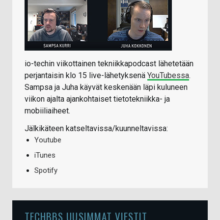
io-techin viikottainen tekniikkapodcast lähetetään
perjantaisin klo 15 live-lähetyksenä
YouTubessa
.
Sampsa ja Juha käyvät keskenään läpi kuluneen
viikon ajalta ajankohtaiset tietotekniikka- ja
mobiiliaiheet.
Jälkikäteen katseltavissa/kuunneltavissa:
Youtube
iTunes
Spotify
TECHBBS UUSIMMAT VIESTIT