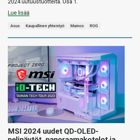
2024 uutuustuotteita. Osa 1.
Lue lisää
Asus
Kaupallinen yhteistyö
Mainos
ROG
MSI 2024 uudet QD-OLED-
pelinäytöt, panoraamakotelot ja