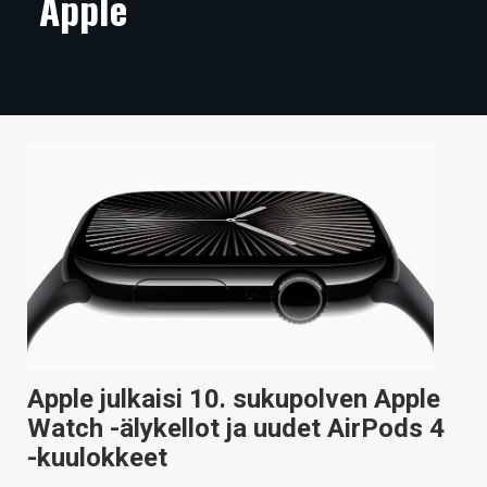
Apple
ARTIKKELIT
VIDEOT
TECHBBS
TIETOA
HINTA.FI
KAUPPA
VAIHDA TEEMA
Apple julkaisi 10. sukupolven Apple
HAKU
Watch -älykellot ja uudet AirPods 4
-kuulokkeet