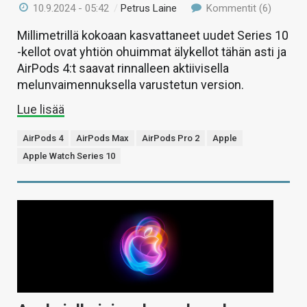
10.9.2024 - 05:42
/
Petrus Laine
Kommentit (6)
Millimetrillä kokoaan kasvattaneet uudet Series 10
-kellot ovat yhtiön ohuimmat älykellot tähän asti ja
AirPods 4:t saavat rinnalleen aktiivisella
melunvaimennuksella varustetun version.
Lue lisää
AirPods 4
AirPods Max
AirPods Pro 2
Apple
Apple Watch Series 10