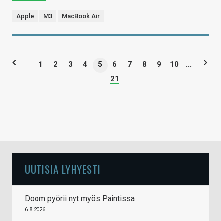
Apple
M3
MacBook Air
1
2
3
4
5
6
7
8
9
10
...
21
UUTISIA LYHYESTI
Doom pyörii nyt myös Paintissa
6.8.2026