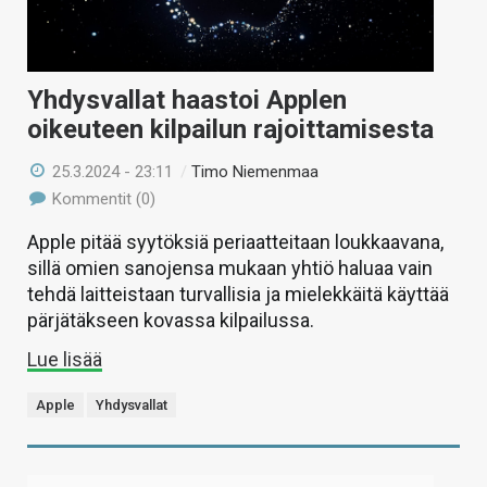
Yhdysvallat haastoi Applen
oikeuteen kilpailun rajoittamisesta
25.3.2024 - 23:11
/
Timo Niemenmaa
Kommentit (0)
Apple pitää syytöksiä periaatteitaan loukkaavana,
sillä omien sanojensa mukaan yhtiö haluaa vain
tehdä laitteistaan turvallisia ja mielekkäitä käyttää
pärjätäkseen kovassa kilpailussa.
Lue lisää
Apple
Yhdysvallat