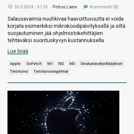
26.3.2024 - 07:33
/
Petrus Laine
Kommentit (8)
Salausavaimia nuuhkivaa haavoittuvuutta ei voida
korjata esimerkiksi mikrokoodipäivityksellä ja siltä
suojautuminen jää ohjelmistokehittäjien
tehtäväksi suorituskyvyn kustannuksella.
Lue lisää
Apple
GoFetch
M1
M2
M3
Sivukanavahyökkäykset
Tietoturva
Tietoturvaongelmat