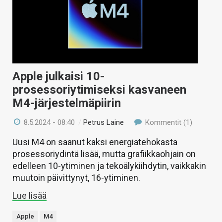
Apple julkaisi 10-
prosessoriytimiseksi kasvaneen
M4-järjestelmäpiirin
8.5.2024 - 08:40
/
Petrus Laine
Kommentit (1)
Uusi M4 on saanut kaksi energiatehokasta
prosessoriydintä lisää, mutta grafiikkaohjain on
edelleen 10-ytiminen ja tekoälykiihdytin, vaikkakin
muutoin päivittynyt, 16-ytiminen.
Lue lisää
Apple
M4