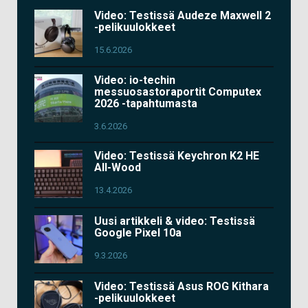
Video: Testissä Audeze Maxwell 2
-pelikuulokkeet
15.6.2026
Video: io-techin
messuosastoraportit Computex
2026 -tapahtumasta
3.6.2026
Video: Testissä Keychron K2 HE
All-Wood
13.4.2026
Uusi artikkeli & video: Testissä
Google Pixel 10a
9.3.2026
Video: Testissä Asus ROG Kithara
-pelikuulokkeet