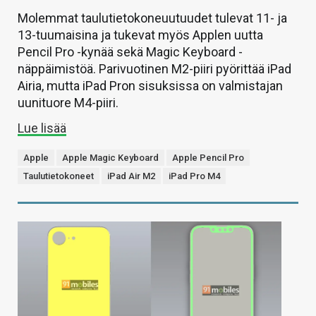
Molemmat taulutietokoneuutuudet tulevat 11- ja
13-tuumaisina ja tukevat myös Applen uutta
Pencil Pro -kynää sekä Magic Keyboard -
näppäimistöä. Parivuotinen M2-piiri pyörittää iPad
Airia, mutta iPad Pron sisuksissa on valmistajan
uunituore M4-piiri.
Lue lisää
Apple
Apple Magic Keyboard
Apple Pencil Pro
Taulutietokoneet
iPad Air M2
iPad Pro M4