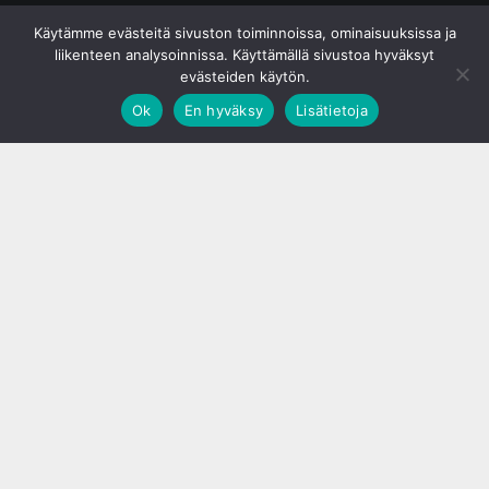
© S&J Media Oy
Käytämme evästeitä sivuston toiminnoissa, ominaisuuksissa ja
liikenteen analysoinnissa. Käyttämällä sivustoa hyväksyt
evästeiden käytön.
Ok
En hyväksy
Lisätietoja
;