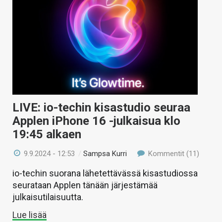
LIVE: io-techin kisastudio seuraa
Applen iPhone 16 -julkaisua klo
19:45 alkaen
9.9.2024 - 12:53
/
Sampsa Kurri
Kommentit (11)
io-techin suorana lähetettävässä kisastudiossa
seurataan Applen tänään järjestämää
julkaisutilaisuutta.
Lue lisää