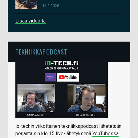
11.2.2026
Lisää videoita
TEKNIIKKAPODCAST
io-techin viikottainen tekniikkapodcast lähetetään
perjantaisin klo 15 live-lähetyksenä
YouTubessa
.