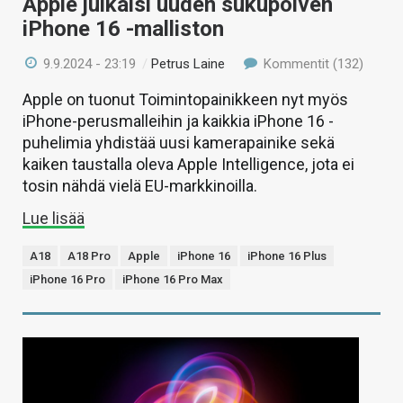
Apple julkaisi uuden sukupolven
iPhone 16 -malliston
9.9.2024 - 23:19
/
Petrus Laine
Kommentit (132)
Apple on tuonut Toimintopainikkeen nyt myös
iPhone-perusmalleihin ja kaikkia iPhone 16 -
puhelimia yhdistää uusi kamerapainike sekä
kaiken taustalla oleva Apple Intelligence, jota ei
tosin nähdä vielä EU-markkinoilla.
Lue lisää
A18
A18 Pro
Apple
iPhone 16
iPhone 16 Plus
iPhone 16 Pro
iPhone 16 Pro Max