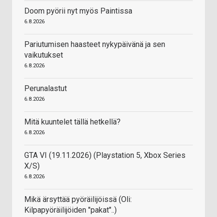
Doom pyörii nyt myös Paintissa
6.8.2026
Pariutumisen haasteet nykypäivänä ja sen
vaikutukset
6.8.2026
Perunalastut
6.8.2026
Mitä kuuntelet tällä hetkellä?
6.8.2026
GTA VI (19.11.2026) (Playstation 5, Xbox Series
X/S)
6.8.2026
Mikä ärsyttää pyöräilijöissä (Oli:
Kilpapyöräilijöiden "pakat"..)