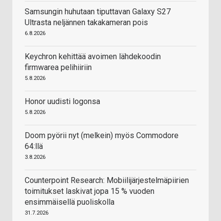
Samsungin huhutaan tiputtavan Galaxy S27
Ultrasta neljännen takakameran pois
6.8.2026
Keychron kehittää avoimen lähdekoodin
firmwarea pelihiiriin
5.8.2026
Honor uudisti logonsa
5.8.2026
Doom pyörii nyt (melkein) myös Commodore
64:llä
3.8.2026
Counterpoint Research: Mobiilijärjestelmäpiirien
toimitukset laskivat jopa 15 % vuoden
ensimmäisellä puoliskolla
31.7.2026