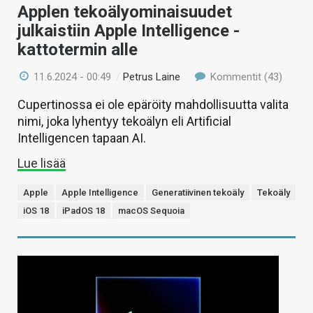
Applen tekoälyominaisuudet
julkaistiin Apple Intelligence -
kattotermin alle
11.6.2024 - 00:49
/
Petrus Laine
Kommentit (43)
Cupertinossa ei ole epäröity mahdollisuutta valita
nimi, joka lyhentyy tekoälyn eli Artificial
Intelligencen tapaan AI.
Lue lisää
Apple
Apple Intelligence
Generatiivinen tekoäly
Tekoäly
iOS 18
iPadOS 18
macOS Sequoia