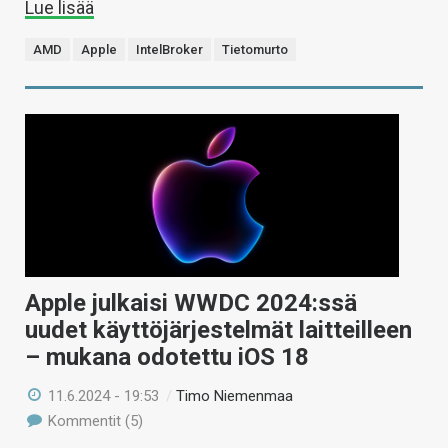
Lue lisää
AMD
Apple
IntelBroker
Tietomurto
Apple julkaisi WWDC 2024:ssä
uudet käyttöjärjestelmät laitteilleen
– mukana odotettu iOS 18
11.6.2024 - 19:53
/
Timo Niemenmaa
Kommentit (5)