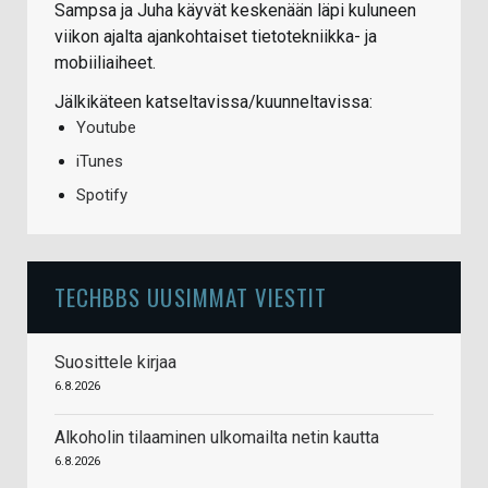
Sampsa ja Juha käyvät keskenään läpi kuluneen
viikon ajalta ajankohtaiset tietotekniikka- ja
mobiiliaiheet.
Jälkikäteen katseltavissa/kuunneltavissa:
Youtube
iTunes
Spotify
TECHBBS UUSIMMAT VIESTIT
Suosittele kirjaa
6.8.2026
Alkoholin tilaaminen ulkomailta netin kautta
6.8.2026