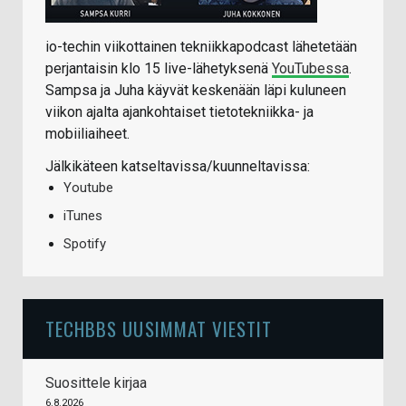
io-techin viikottainen tekniikkapodcast lähetetään
perjantaisin klo 15 live-lähetyksenä
YouTubessa
.
Sampsa ja Juha käyvät keskenään läpi kuluneen
viikon ajalta ajankohtaiset tietotekniikka- ja
mobiiliaiheet.
Jälkikäteen katseltavissa/kuunneltavissa:
Youtube
iTunes
Spotify
TECHBBS UUSIMMAT VIESTIT
Suosittele kirjaa
6.8.2026