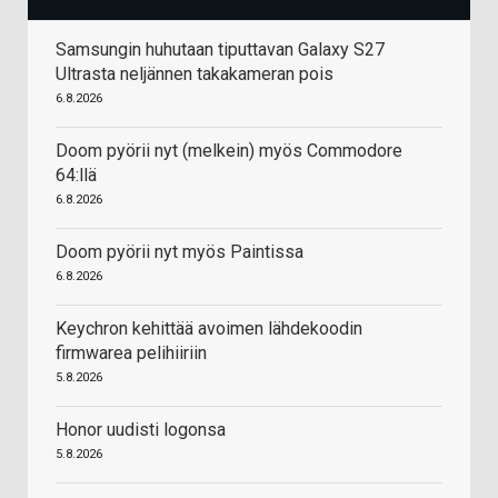
Samsungin huhutaan tiputtavan Galaxy S27
Ultrasta neljännen takakameran pois
6.8.2026
Doom pyörii nyt (melkein) myös Commodore
64:llä
6.8.2026
Doom pyörii nyt myös Paintissa
6.8.2026
Keychron kehittää avoimen lähdekoodin
firmwarea pelihiiriin
5.8.2026
Honor uudisti logonsa
5.8.2026