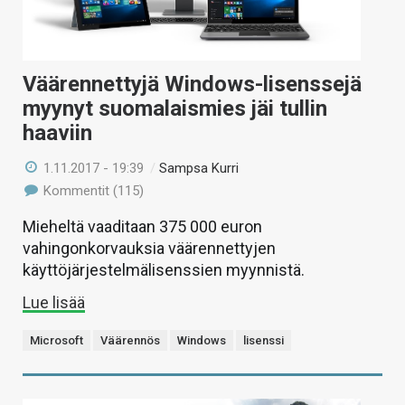
Väärennettyjä Windows-lisenssejä
myynyt suomalaismies jäi tullin
haaviin
1.11.2017 - 19:39
/
Sampsa Kurri
Kommentit (115)
Mieheltä vaaditaan 375 000 euron
vahingonkorvauksia väärennettyjen
käyttöjärjestelmälisenssien myynnistä.
Lue lisää
Microsoft
Väärennös
Windows
lisenssi