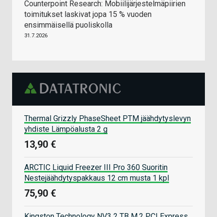
Counterpoint Research: Mobiilijärjestelmäpiirien
toimitukset laskivat jopa 15 % vuoden
ensimmäisellä puoliskolla
31.7.2026
Thermal Grizzly PhaseSheet PTM jäähdytyslevyn
yhdiste Lämpöalusta 2 g
13,90 €
ARCTIC Liquid Freezer III Pro 360 Suoritin
Nestejäähdytyspakkaus 12 cm musta 1 kpl
75,90 €
Kingston Technology NV3 2 TB M.2 PCI Express