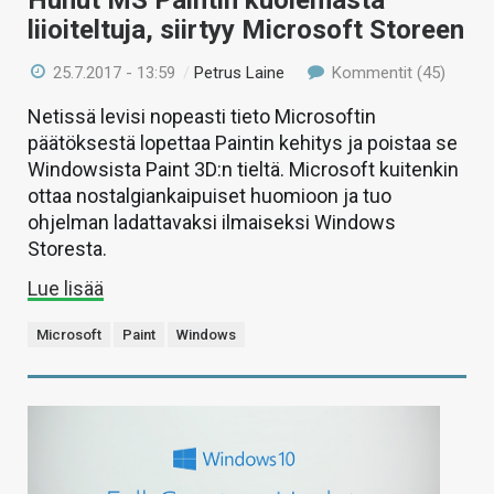
Huhut MS Paintin kuolemasta
liioiteltuja, siirtyy Microsoft Storeen
25.7.2017 - 13:59
/
Petrus Laine
Kommentit (45)
Netissä levisi nopeasti tieto Microsoftin
päätöksestä lopettaa Paintin kehitys ja poistaa se
Windowsista Paint 3D:n tieltä. Microsoft kuitenkin
ottaa nostalgiankaipuiset huomioon ja tuo
ohjelman ladattavaksi ilmaiseksi Windows
Storesta.
Lue lisää
Microsoft
Paint
Windows