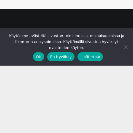
© S&J Media Oy
Käytämme evästeitä sivuston toiminnoissa, ominaisuuksissa ja
liikenteen analysoinnissa. Käyttämällä sivustoa hyväksyt
evästeiden käytön.
Ok
En hyväksy
Lisätietoja
;