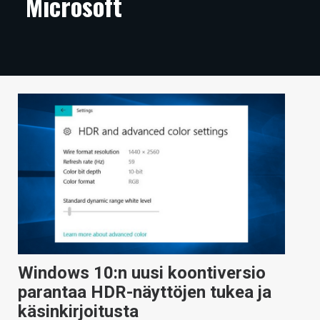
Microsoft
ARTIKKELIT
VIDEOT
TECHBBS
TIETOA
HINTA.FI
KAUPPA
VAIHDA TEEMA
HAKU
Windows 10:n uusi koontiversio
parantaa HDR-näyttöjen tukea ja
käsinkirjoitusta