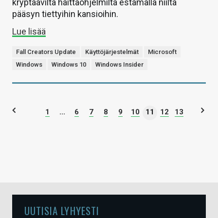
kryptaavilta haittaohjelmilta estämällä niiltä
pääsyn tiettyihin kansioihin.
Lue lisää
Fall Creators Update
Käyttöjärjestelmät
Microsoft
Windows
Windows 10
Windows Insider
1
...
6
7
8
9
10
11
12
13
UUTISIA LYHYESTI