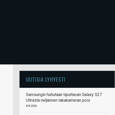
UUTISIA LYHYESTI
Samsungin huhutaan tiputtavan Galaxy S27
Ultrasta neljännen takakameran pois
8.8.2026