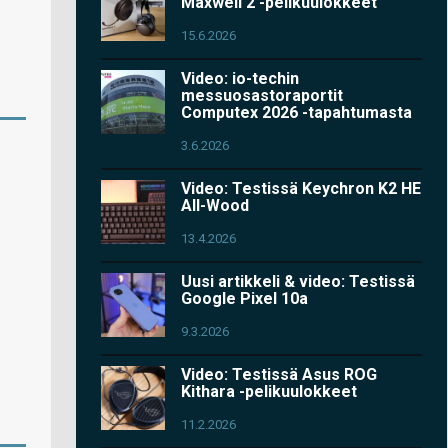
Maxwell 2 -pelikuulokkeet
15.6.2026
Video: io-techin
messuosastoraportit
Computex 2026 -tapahtumasta
3.6.2026
Video: Testissä Keychron K2 HE
All-Wood
13.4.2026
Uusi artikkeli & video: Testissä
Google Pixel 10a
9.3.2026
Video: Testissä Asus ROG
Kithara -pelikuulokkeet
11.2.2026