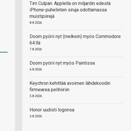
Tim Culpan: Applella on miljardin edestä
iPhone-puhelinten siruja odottamassa
muistipiirejä
8.8.2026
Doom pyörii nyt (melkein) myös Commodore
64:llä
7.8.2026
Doom pyörii nyt myös Paintissa
6.8.2026
Keychron kehittää avoimen lähdekoodin
firmwarea pelihiiriin
5.8.2026
Honor uudisti logonsa
5.8.2026