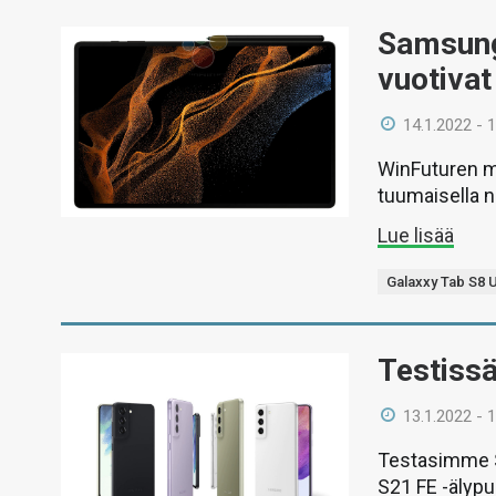
Samsung
vuotivat 
14.1.2022 - 
WinFuturen mu
tuumaisella n
Lue lisää
Galaxxy Tab S8 U
Testiss
13.1.2022 - 
Testasimme Sa
S21 FE -älyp