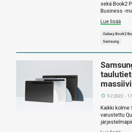
sekä Book2 P
Business -mal
Lue lisää
Galaxy Book2 Bu
Samsung
Samsung 
tauluti
massiivi
9.2.2022 - 17
Kaikki kolme 
varustettu Q
järjestelmäpiir