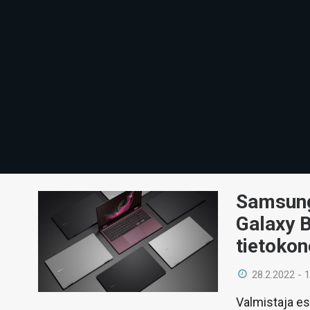
Samsung
Galaxy B
tietokon
28.2.2022 - 
Valmistaja es