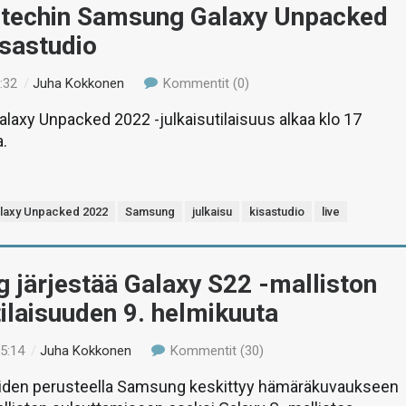
o-techin Samsung Galaxy Unpacked
isastudio
:32
/
Juha Kokkonen
Kommentit (0)
axy Unpacked 2022 -julkaisutilaisuus alkaa klo 17
.
laxy Unpacked 2022
Samsung
julkaisu
kisastudio
live
 järjestää Galaxy S22 -malliston
tilaisuuden 9. helmikuuta
15:14
/
Juha Kokkonen
Kommentit (30)
iden perusteella Samsung keskittyy hämäräkuvaukseen