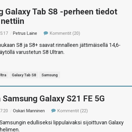
 Galaxy Tab S8 -perheen tiedot
nettiin
15:17
/
Petrus Laine
Kommentit (20)
kaan S8 ja S8+ saavat rinnalleen jättimäisellä 14,6-
äytöllä varustetun S8 Ultran.
ltra
Galaxy Tab S8
Samsung
ä Samsung Galaxy S21 FE 5G
17:20
/
Oskari Manninen
Kommentit (22)
msungin edulliseksi lippulaivaksi sijoittuvan Galaxy
uhelimen.