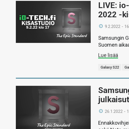
LIVE: i
2022 -k
9.2.2022 - 16
Samsungin Gal
Suomen aikaa
Lue lisää
Galaxy S22
Ga
Samsung
julkaisu
26.1.2022 - 
Ennakkovihje