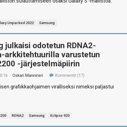
liston sulauttamiseen osaksi Galaxy S -mallistoa.
laxy Unpacked 2022
Samsung
 julkaisi odotetun RDNA2-
a-arkkitehtuurilla varustetun
200 -järjestelmäpiirin
10:16
/
Oskari Manninen
Kommentit (17)
en grafiikkaohjaimen viralliseksi nimeksi paljastui
2200
RDNA2
Samsung
Xclipse 920