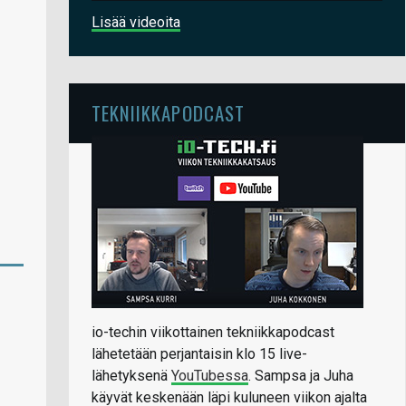
Lisää videoita
TEKNIIKKAPODCAST
io-techin viikottainen tekniikkapodcast
lähetetään perjantaisin klo 15 live-
lähetyksenä
YouTubessa
. Sampsa ja Juha
käyvät keskenään läpi kuluneen viikon ajalta