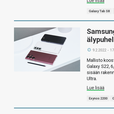
Lue lisää
Galaxy Tab S8
Samsung 
älypuhe
9.2.2022 - 17
Mallisto koos
Galaxy S22, 
sisään raken
Ultra.
Lue lisää
Exynos 2200
G