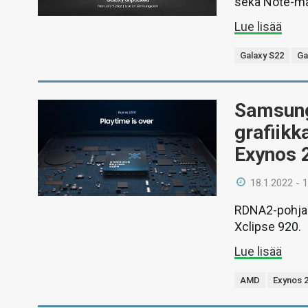
sekä Note-mal
Lue lisää
Galaxy S22
Ga
Samsung
grafiikk
Exynos 2
18.1.2022 - 
RDNA2-pohjais
Xclipse 920.
Lue lisää
AMD
Exynos 