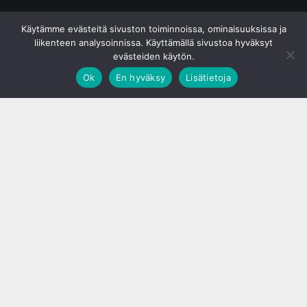
© S&J Media Oy
Käytämme evästeitä sivuston toiminnoissa, ominaisuuksissa ja
liikenteen analysoinnissa. Käyttämällä sivustoa hyväksyt
evästeiden käytön.
Ok
En hyväksy
Lisätietoja
;