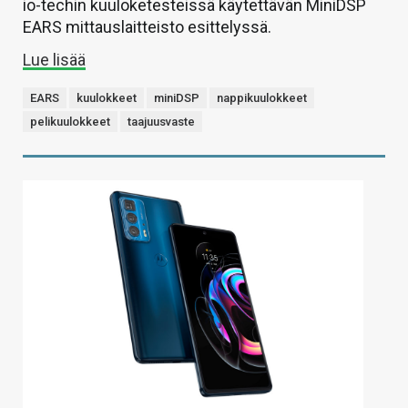
io-techin kuuloketesteissä käytettävän MiniDSP
EARS mittauslaitteisto esittelyssä.
Lue lisää
EARS
kuulokkeet
miniDSP
nappikuulokkeet
pelikuulokkeet
taajuusvaste