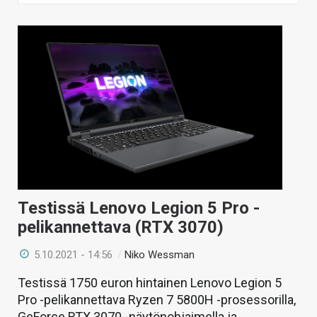
ARTIKKELIT
VIDEOT
TECHBBS
TIETOA
HINTA.FI
KAUPPA
VAIHDA TEEMA
Testissä Lenovo Legion 5 Pro -
pelikannettava (RTX 3070)
5.10.2021 - 14:56
/
Niko Wessman
HAKU
Testissä 1750 euron hintainen Lenovo Legion 5
Pro -pelikannettava Ryzen 7 5800H -prosessorilla,
GeForce RTX 3070 -näytönohjaimella ja