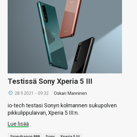
Testissä Sony Xperia 5 III
28.9.2021 - 09:32
/
Oskari Manninen
io-tech testasi Sonyn kolmannen sukupolven
pikkulippulaivan, Xperia 5 III:n.
Lue lisää
Snapdragon 888
Sony
Xperia 5 III