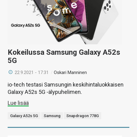
Kokeilussa Samsung Galaxy A52s
5G
22.9.2021 - 17:31
/
Oskari Manninen
io-tech testasi Samsungin keskihintaluokkaisen
Galaxy A52s 5G -älypuhelimen.
Lue lisää
Galaxy A52s 5G
Samsung
Snapdragon 778G