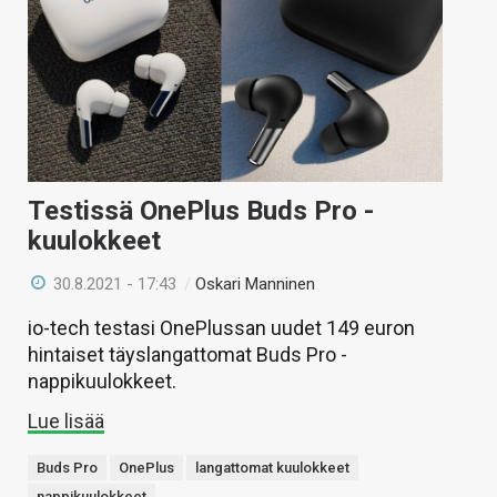
Testissä OnePlus Buds Pro -
kuulokkeet
30.8.2021 - 17:43
/
Oskari Manninen
io-tech testasi OnePlussan uudet 149 euron
hintaiset täyslangattomat Buds Pro -
nappikuulokkeet.
Lue lisää
Buds Pro
OnePlus
langattomat kuulokkeet
nappikuulokkeet