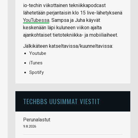
io-techin viikottainen tekniikkapodcast
lähetetään perjantaisin klo 15 live-lähetyksenä
YouTubessa
. Sampsa ja Juha käyvät
keskenään läpi kuluneen viikon ajalta
ajankohtaiset tietotekniikka- ja mobiiliaiheet.
Jälkikäteen katseltavissa/kuunneltavissa:
Youtube
iTunes
Spotify
TECHBBS UUSIMMAT VIESTIT
Perunalastut
9.8.2026