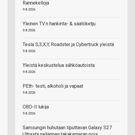
Rannekelloja
9.8.2026
Yleinen TV:n hankinta- & säätöketju
9.8.2026
Tesla S,3,X,Y, Roadster ja Cybertruck yleistä
9.8.2026
Yleistä keskustelua sähköautoista
9.8.2026
PEth- testi, alkoholi ja vapaat
9.8.2026
OBD-II lukija
9.8.2026
Samsungin huhutaan tiputtavan Galaxy S27
Ultrasta neljännen takakameran pois