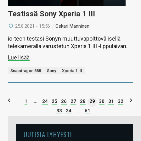
Testissä Sony Xperia 1 III
25.8.2021 - 15:56
/
Oskari Manninen
io-tech testasi Sonyn muuttuvapolttovälisellä
telekameralla varustetun Xperia 1 III -lippulaivan.
Lue lisää
Snapdragon 888
Sony
Xperia 1 III
1
...
24
25
26
27
28
29
30
31
32
33
34
...
61
UUTISIA LYHYESTI