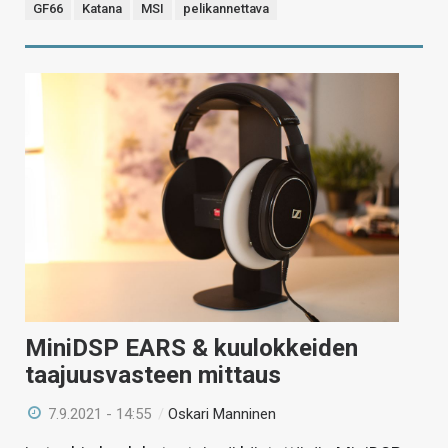
GF66
Katana
MSI
pelikannettava
MiniDSP EARS & kuulokkeiden
taajuusvasteen mittaus
7.9.2021 - 14:55
/
Oskari Manninen