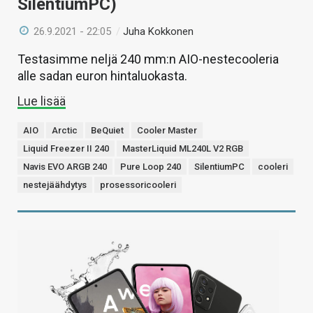
SilentiumPC)
26.9.2021 - 22:05
/
Juha Kokkonen
Testasimme neljä 240 mm:n AIO-nestecooleria
alle sadan euron hintaluokasta.
Lue lisää
AIO
Arctic
BeQuiet
Cooler Master
Liquid Freezer II 240
MasterLiquid ML240L V2 RGB
Navis EVO ARGB 240
Pure Loop 240
SilentiumPC
cooleri
nestejäähdytys
prosessoricooleri