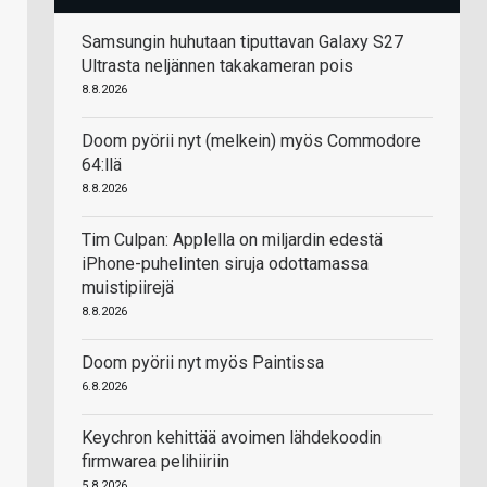
Samsungin huhutaan tiputtavan Galaxy S27
Ultrasta neljännen takakameran pois
8.8.2026
Doom pyörii nyt (melkein) myös Commodore
64:llä
8.8.2026
Tim Culpan: Applella on miljardin edestä
iPhone-puhelinten siruja odottamassa
muistipiirejä
8.8.2026
Doom pyörii nyt myös Paintissa
6.8.2026
Keychron kehittää avoimen lähdekoodin
firmwarea pelihiiriin
5.8.2026