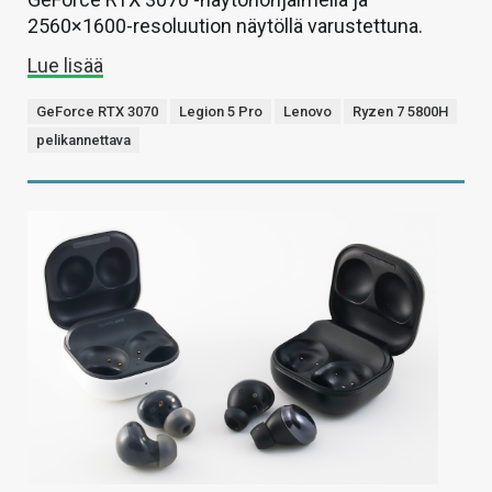
2560×1600-resoluution näytöllä varustettuna.
Lue lisää
GeForce RTX 3070
Legion 5 Pro
Lenovo
Ryzen 7 5800H
pelikannettava