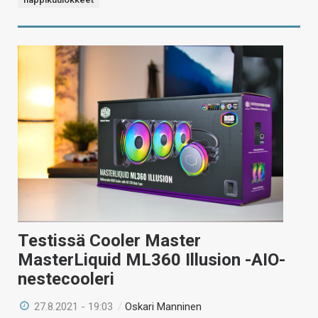
Testissä Cooler Master
MasterLiquid ML360 Illusion -AIO-
nestecooleri
27.8.2021 - 19:03
/
Oskari Manninen