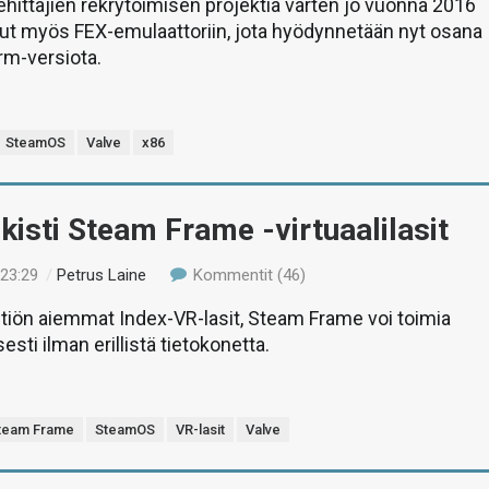
 kehittäjien rekrytoimisen projektia varten jo vuonna 2016
anut myös FEX-emulaattoriin, jota hyödynnetään nyt osana
m-versiota.
SteamOS
Valve
x86
lkisti Steam Frame -virtuaalilasit
 23:29
/
Petrus Laine
Kommentit (46)
htiön aiemmat Index-VR-lasit, Steam Frame voi toimia
sti ilman erillistä tietokonetta.
team Frame
SteamOS
VR-lasit
Valve