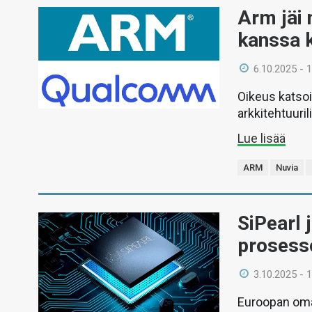
Arm jäi
kanssa 
6.10.2025 - 
Oikeus katsoi
arkkitehtuuril
Lue lisää
ARM
Nuvia
SiPearl 
prosess
3.10.2025 - 
Euroopan oma