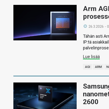
Arm AGI
prosesso
26.3.2026 - 
Tähän asti Ar
IP:tä asiakka
palvelinpros
Lue lisää
AGI
ARM
N
Samsung
nanometr
2600