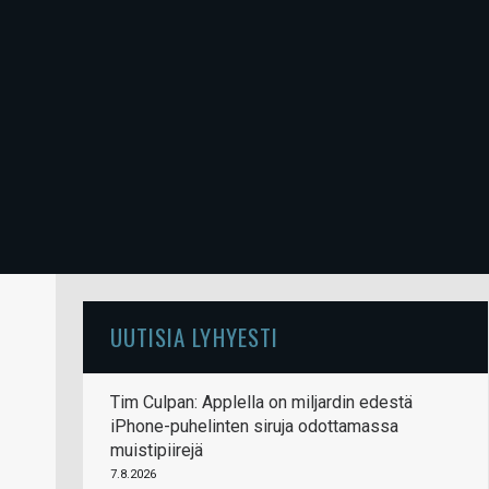
UUTISIA LYHYESTI
Tim Culpan: Applella on miljardin edestä
iPhone-puhelinten siruja odottamassa
muistipiirejä
7.8.2026