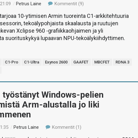
 21:09
/
Petrus Laine
Kommentit (9)
arjoaa 10-ytimisen Armin tuoreinta C1-arkkitehtuuria
sessorin, tekoälypohjaista skaalausta ja ruutujen
ukevan Xclipse 960 -grafiikkaohjaimen ja yli
ta suorituskykyä lupaavan NPU-tekoälykiihdyttimen.
C1-Pro
C1-Ultra
Exynos 2600
GAAFET
MBCFET
RDNA 3
n työstänyt Windows-pelien
mistä Arm-alustalla jo liki
ymmenen
01:35
/
Petrus Laine
Kommentit (1)