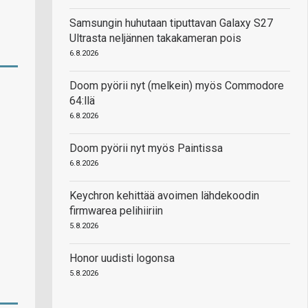
Samsungin huhutaan tiputtavan Galaxy S27
Ultrasta neljännen takakameran pois
6.8.2026
Doom pyörii nyt (melkein) myös Commodore
64:llä
6.8.2026
Doom pyörii nyt myös Paintissa
6.8.2026
Keychron kehittää avoimen lähdekoodin
firmwarea pelihiiriin
5.8.2026
Honor uudisti logonsa
5.8.2026