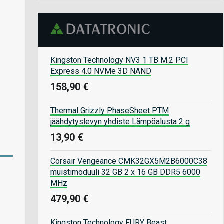
Kingston Technology NV3 1 TB M.2 PCI
Express 4.0 NVMe 3D NAND
158,90 €
Thermal Grizzly PhaseSheet PTM
jäähdytyslevyn yhdiste Lämpöalusta 2 g
13,90 €
Corsair Vengeance CMK32GX5M2B6000C38
muistimoduuli 32 GB 2 x 16 GB DDR5 6000
MHz
479,90 €
Kingston Technology FURY Beast