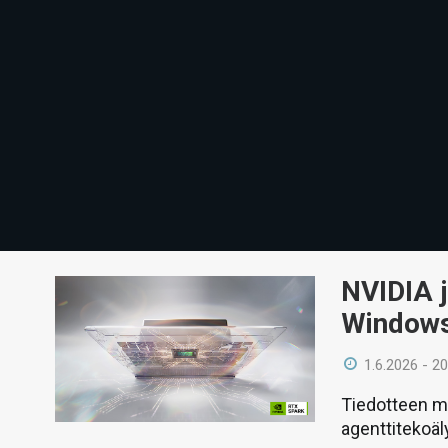
NVIDIA j
Windows
1.6.2026 - 20
Tiedotteen m
agenttitekoäl