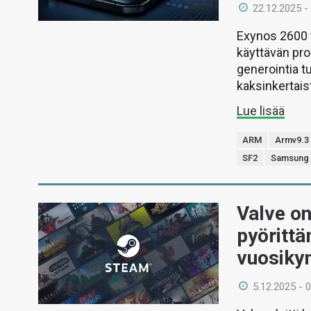
22.12.2025 -
Exynos 2600 t
käyttävän pro
generointia t
kaksinkertais
Lue lisää
ARM
Armv9.3
SF2
Samsung
Valve o
pyörittä
vuosik
5.12.2025 - 