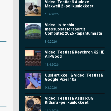
Video: Testissä Audeze
Maxwell 2 -pelikuulokkeet
15.6.2026
Video: io-techin
messuosastoraportit
Computex 2026 -tapahtumasta
3.6.2026
Video: Testissä Keychron K2 HE
All-Wood
13.4.2026
Uusi artikkeli & video: Testissä
Google Pixel 10a
9.3.2026
Video: Testissä Asus ROG
Kithara -pelikuulokkeet
11.2.2026