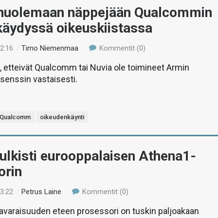
 nuolemaan näppejään Qualcommin
käydyssä oikeuskiistassa
12:16
/
Timo Niemenmaa
Kommentit (0)
, etteivät Qualcomm tai Nuvia ole toimineet Armin
isenssin vastaisesti.
Qualcomm
oikeudenkäynti
julkisti eurooppalaisen Athena1-
orin
13:22
/
Petrus Laine
Kommentit (0)
varaisuuden eteen prosessori on tuskin paljoakaan