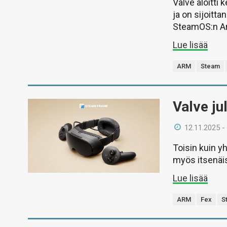
Valve aloitti
ja on sijoitt
SteamOS:n Ar
Lue lisää
ARM
Steam
Valve ju
12.11.2025 -
Toisin kuin y
myös itsenäise
Lue lisää
ARM
Fex
S