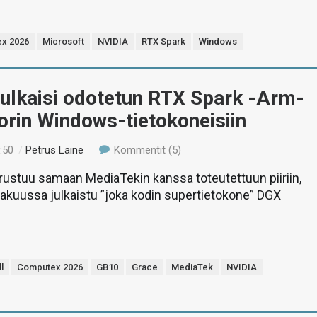
x 2026
Microsoft
NVIDIA
RTX Spark
Windows
julkaisi odotetun RTX Spark -Arm-
orin Windows-tietokoneisiin
:50
/
Petrus Laine
Kommentit (5)
ustuu samaan MediaTekin kanssa toteutettuun piiriin,
kakuussa julkaistu ”joka kodin supertietokone” DGX
l
Computex 2026
GB10
Grace
MediaTek
NVIDIA