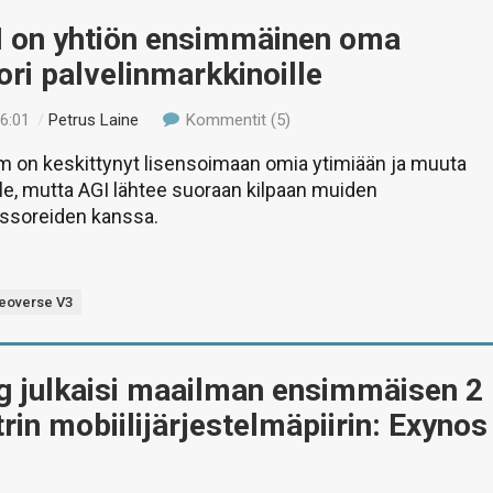
 on yhtiön ensimmäinen oma
ri palvelinmarkkinoille
06:01
/
Petrus Laine
Kommentit (5)
m on keskittynyt lisensoimaan omia ytimiään ja muuta
ille, mutta AGI lähtee suoraan kilpaan muiden
essoreiden kanssa.
eoverse V3
 julkaisi maailman ensimmäisen 2
in mobiilijärjestelmäpiirin: Exynos