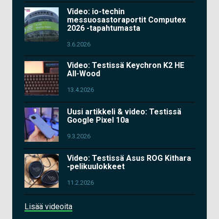
Video: io-techin
messuosastoraportit Computex
2026 -tapahtumasta
3.6.2026
Video: Testissä Keychron K2 HE
All-Wood
13.4.2026
Uusi artikkeli & video: Testissä
Google Pixel 10a
9.3.2026
Video: Testissä Asus ROG Kithara
-pelikuulokkeet
11.2.2026
Lisää videoita