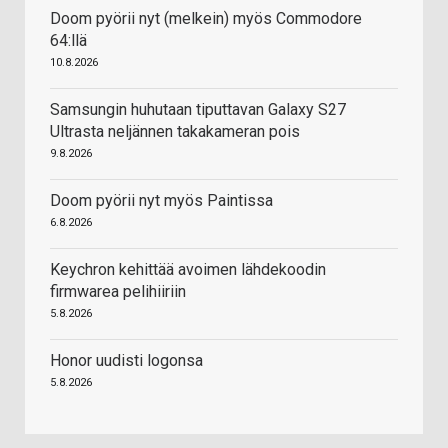
Doom pyörii nyt (melkein) myös Commodore
64:llä
10.8.2026
Samsungin huhutaan tiputtavan Galaxy S27
Ultrasta neljännen takakameran pois
9.8.2026
Doom pyörii nyt myös Paintissa
6.8.2026
Keychron kehittää avoimen lähdekoodin
firmwarea pelihiiriin
5.8.2026
Honor uudisti logonsa
5.8.2026