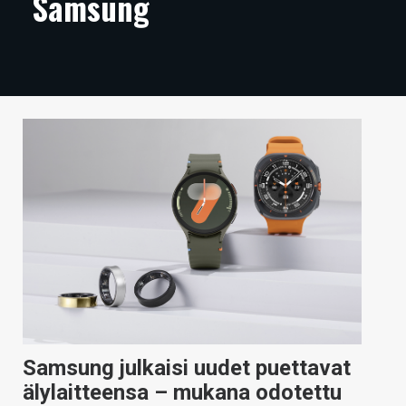
Samsung
ARTIKKELIT
VIDEOT
TECHBBS
TIETOA
HINTA.FI
KAUPPA
VAIHDA TEEMA
HAKU
Samsung julkaisi uudet puettavat
älylaitteensa – mukana odotettu