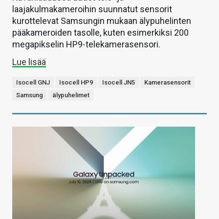
laajakulmakameroihin suunnatut sensorit
kurottelevat Samsungin mukaan älypuhelinten
pääkameroiden tasolle, kuten esimerkiksi 200
megapikselin HP9-telekamerasensori.
Lue lisää
Isocell GNJ
Isocell HP9
Isocell JN5
Kamerasensorit
Samsung
älypuhelimet