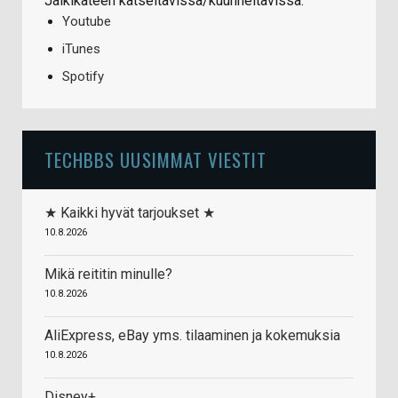
Jälkikäteen katseltavissa/kuunneltavissa:
Youtube
iTunes
Spotify
TECHBBS UUSIMMAT VIESTIT
★ Kaikki hyvät tarjoukset ★
10.8.2026
Mikä reititin minulle?
10.8.2026
AliExpress, eBay yms. tilaaminen ja kokemuksia
10.8.2026
Disney+