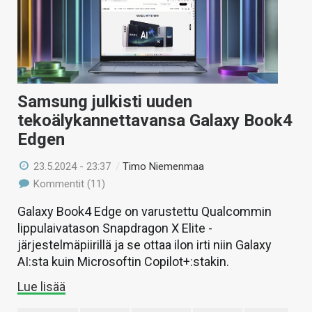
Samsung julkisti uuden
tekoälykannettavansa Galaxy Book4
Edgen
23.5.2024 - 23:37
/
Timo Niemenmaa
Kommentit (11)
Galaxy Book4 Edge on varustettu Qualcommin
lippulaivatason Snapdragon X Elite -
järjestelmäpiirillä ja se ottaa ilon irti niin Galaxy
AI:sta kuin Microsoftin Copilot+:stakin.
Lue lisää