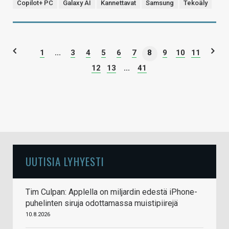
Copilot+ PC
Galaxy AI
Kannettavat
Samsung
Tekoäly
1
...
3
4
5
6
7
8
9
10
11
12
13
...
41
UUTISIA LYHYESTI
Tim Culpan: Applella on miljardin edestä iPhone-
puhelinten siruja odottamassa muistipiirejä
10.8.2026