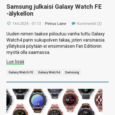
Samsung julkaisi Galaxy Watch FE
-älykellon
14.6.2024 - 01:13
/
Petrus Laine
Kommentit (2)
Uuden nimen taakse piiloutuu vanha tuttu Galaxy
Watch4 parin sukupolven takaa, joten varsinaisia
yllätyksiä pöytään ei ensimmäsen Fan Editionin
myötä olla saamassa.
Lue lisää
Galaxy Watch FE
Galaxy Watch4
Samsung