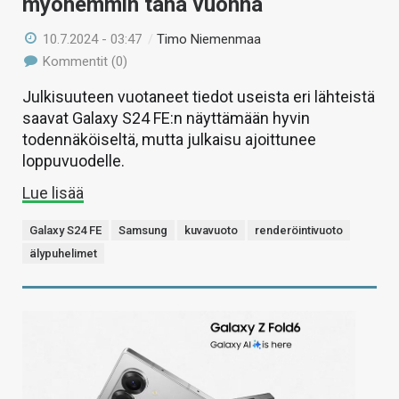
myöhemmin tänä vuonna
10.7.2024 - 03:47
/
Timo Niemenmaa
Kommentit (0)
Julkisuuteen vuotaneet tiedot useista eri lähteistä
saavat Galaxy S24 FE:n näyttämään hyvin
todennäköiseltä, mutta julkaisu ajoittunee
loppuvuodelle.
Lue lisää
Galaxy S24 FE
Samsung
kuvavuoto
renderöintivuoto
älypuhelimet