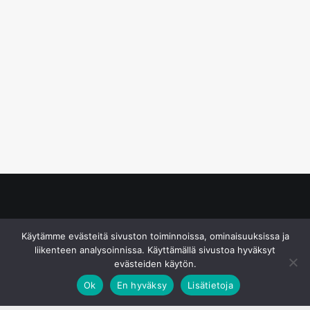
© S&J Media Oy
Käytämme evästeitä sivuston toiminnoissa, ominaisuuksissa ja
liikenteen analysoinnissa. Käyttämällä sivustoa hyväksyt
evästeiden käytön.
Ok
En hyväksy
Lisätietoja