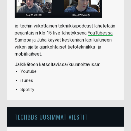
io-techin viikottainen tekniikkapodcast lähetetään
perjantaisin klo 15 live-lähetyksenä
YouTubessa
.
Sampsa ja Juha käyvät keskenään läpi kuluneen
viikon ajalta ajankohtaiset tietotekniikka- ja
mobiiliaiheet.
Jälkikäteen katseltavissa/kuunneltavissa:
Youtube
iTunes
Spotify
TECHBBS UUSIMMAT VIESTIT