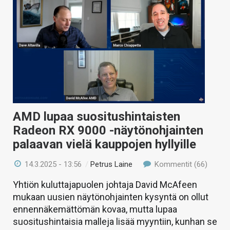
AMD lupaa suositushintaisten
Radeon RX 9000 -näytönohjainten
palaavan vielä kauppojen hyllyille
14.3.2025 - 13:56
/
Petrus Laine
Kommentit (66)
Yhtiön kuluttajapuolen johtaja David McAfeen
mukaan uusien näytönohjainten kysyntä on ollut
ennennäkemättömän kovaa, mutta lupaa
suositushintaisia malleja lisää myyntiin, kunhan se