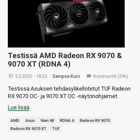
Testissä AMD Radeon RX 9070 &
9070 XT (RDNA 4)
5.3.2025 - 18:25
/
Sampsa Kurri
Kommentit (296)
Testissä Asuksen tehdasylikellotetut TUF Radeon
RX 9070 OC- ja 9070 XT OC -näytönohjaimet.
Lue lisää
AMD
Asus
Navi 48
RDNA 4
Radeon RX 9070
Radeon RX 9070 XT
TUF