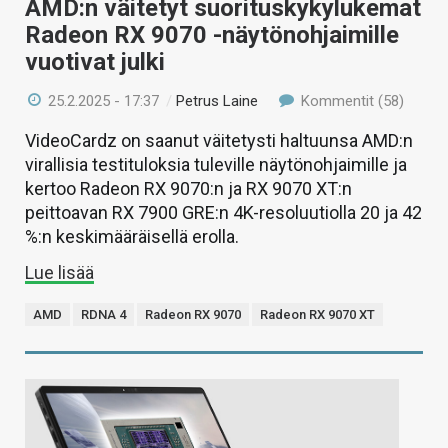
AMD:n väitetyt suorituskykylukemat
Radeon RX 9070 -näytönohjaimille
vuotivat julki
25.2.2025 - 17:37
/
Petrus Laine
Kommentit (58)
VideoCardz on saanut väitetysti haltuunsa AMD:n
virallisia testituloksia tuleville näytönohjaimille ja
kertoo Radeon RX 9070:n ja RX 9070 XT:n
peittoavan RX 7900 GRE:n 4K-resoluutiolla 20 ja 42
%:n keskimääräisellä erolla.
Lue lisää
AMD
RDNA 4
Radeon RX 9070
Radeon RX 9070 XT