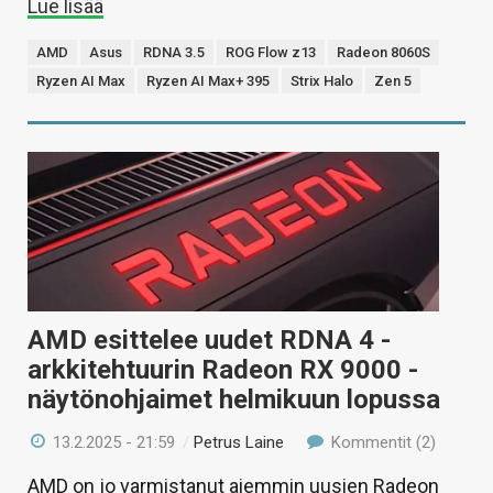
Lue lisää
AMD
Asus
RDNA 3.5
ROG Flow z13
Radeon 8060S
Ryzen AI Max
Ryzen AI Max+ 395
Strix Halo
Zen 5
AMD esittelee uudet RDNA 4 -
arkkitehtuurin Radeon RX 9000 -
näytönohjaimet helmikuun lopussa
13.2.2025 - 21:59
/
Petrus Laine
Kommentit (2)
AMD on jo varmistanut aiemmin uusien Radeon