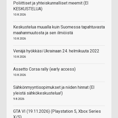
Poliittiset ja yhteiskunnalliset meemit (EI
KESKUSTELUA)
10.8.2026
Keskustelua muualla kuin Suomessa tapahtuvasta
maahanmuutosta ja sen ilmiöistä
10.8.2026
Venäjä hyökkäsi Ukrainaan 24. helmikuuta 2022
10.8.2026
Assetto Corsa rally (early access)
10.8.2026
Sähkönmyyntisopimukset ja niiden hinnat (EI
yleistä sähkökeskustelua!)
9.8.2026
GTA VI (19.11.2026) (Playstation 5, Xbox Series
X/S)