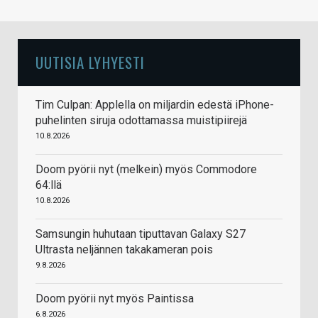
UUTISIA LYHYESTI
Tim Culpan: Applella on miljardin edestä iPhone-
puhelinten siruja odottamassa muistipiirejä
10.8.2026
Doom pyörii nyt (melkein) myös Commodore
64:llä
10.8.2026
Samsungin huhutaan tiputtavan Galaxy S27
Ultrasta neljännen takakameran pois
9.8.2026
Doom pyörii nyt myös Paintissa
6.8.2026