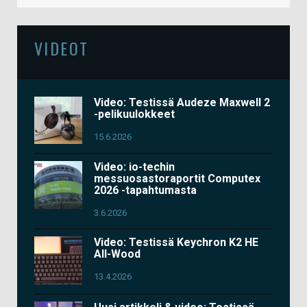
VIDEOT
Video: Testissä Audeze Maxwell 2
-pelikuulokkeet
15.6.2026
Video: io-techin
messuosastoraportit Computex
2026 -tapahtumasta
3.6.2026
Video: Testissä Keychron K2 HE
All-Wood
13.4.2026