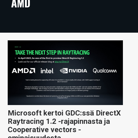
AMD
ARTIKKELIT
VIDEOT
TECHBBS
TIETOA
HINTA.FI
KAUPPA
VAIHDA TEEMA
Microsoft kertoi GDC:ssä DirectX
HAKU
Raytracing 1.2 -rajapinnasta ja
Cooperative vectors -