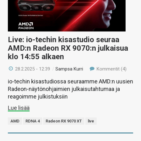
Live: io-techin kisastudio seuraa
AMD:n Radeon RX 9070:n julkaisua
klo 14:55 alkaen
28.2.2025 - 12:39
/
Sampsa Kurri
Kommentit (4)
io-techin kisastudiossa seuraamme AMD:n uusien
Radeon-näytönohjaimien julkaisutahtumaa ja
reagoimme julkistuksiin
Lue lisää
AMD
RDNA 4
Radeon RX 9070 XT
live