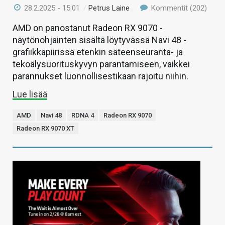
28.2.2025 - 15:01
/
Petrus Laine
Kommentit (202)
AMD on panostanut Radeon RX 9070 -
näytönohjainten sisältä löytyvässä Navi 48 -
grafiikkapiirissä etenkin säteenseuranta- ja
tekoälysuorituskyvyn parantamiseen, vaikkei
parannukset luonnollisestikaan rajoitu niihin.
Lue lisää
AMD
Navi 48
RDNA 4
Radeon RX 9070
Radeon RX 9070 XT