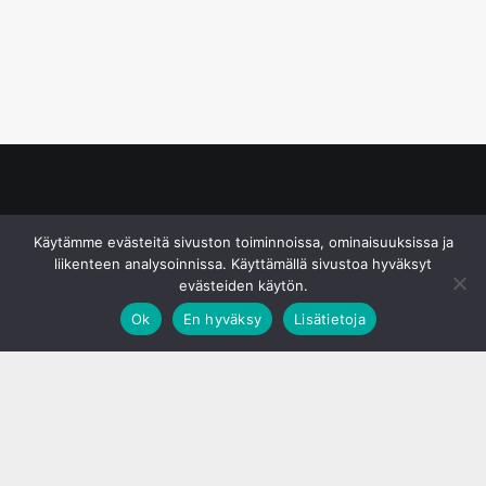
© S&J Media Oy
Käytämme evästeitä sivuston toiminnoissa, ominaisuuksissa ja
liikenteen analysoinnissa. Käyttämällä sivustoa hyväksyt
evästeiden käytön.
Ok
En hyväksy
Lisätietoja
;