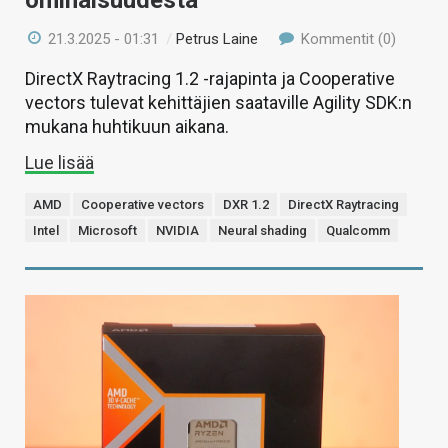
ominaisuudesta
21.3.2025 - 01:31
/
Petrus Laine
Kommentit (0)
DirectX Raytracing 1.2 -rajapinta ja Cooperative
vectors tulevat kehittäjien saataville Agility SDK:n
mukana huhtikuun aikana.
Lue lisää
AMD
Cooperative vectors
DXR 1.2
DirectX Raytracing
Intel
Microsoft
NVIDIA
Neural shading
Qualcomm