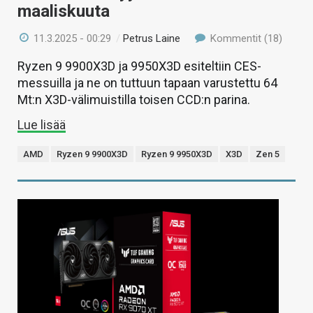
maaliskuuta
11.3.2025 - 00:29
/
Petrus Laine
Kommentit (18)
Ryzen 9 9900X3D ja 9950X3D esiteltiin CES-
messuilla ja ne on tuttuun tapaan varustettu 64
Mt:n X3D-välimuistilla toisen CCD:n parina.
Lue lisää
AMD
Ryzen 9 9900X3D
Ryzen 9 9950X3D
X3D
Zen 5