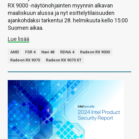
RX 9000 -näytönohjainten myynnin alkavan
maaliskuun alussa ja nyt esittelytilaisuuden
ajankohdaksi tarkentui 28. helmikuuta kello 15:00
Suomen aikaa.
Lue lisää
AMD
FSR 4
Navi 48
RDNA 4
Radeon RX 9000
Radeon RX 9070
Radeon RX 9070 XT