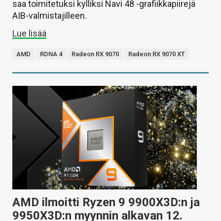
saa toimitetuksi kylliksi Navi 48 -grafiikkapiirejä
AIB-valmistajilleen.
Lue lisää
AMD
RDNA 4
Radeon RX 9070
Radeon RX 9070 XT
AMD ilmoitti Ryzen 9 9900X3D:n ja
9950X3D:n myynnin alkavan 12.