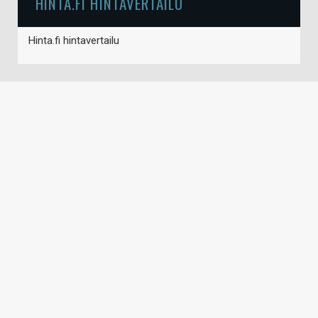
HINTA.FI HINTAVERTAILU
Hinta.fi hintavertailu