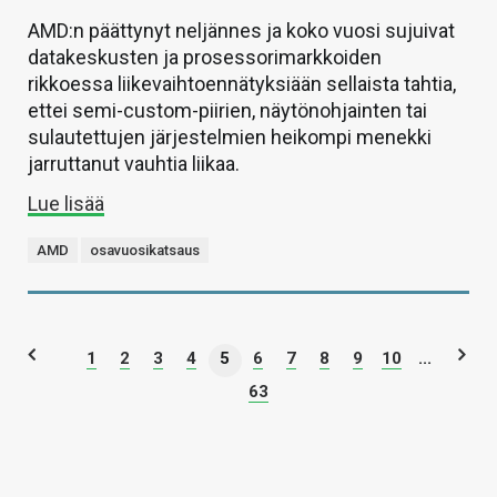
AMD:n päättynyt neljännes ja koko vuosi sujuivat
datakeskusten ja prosessorimarkkoiden
rikkoessa liikevaihtoennätyksiään sellaista tahtia,
ettei semi-custom-piirien, näytönohjainten tai
sulautettujen järjestelmien heikompi menekki
jarruttanut vauhtia liikaa.
Lue lisää
AMD
osavuosikatsaus
1
2
3
4
5
6
7
8
9
10
...
63