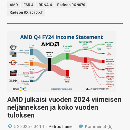
AMD
FSR 4
RDNA 4
Radeon RX 9070
Radeon RX 9070 XT
AMD julkaisi vuoden 2024 viimeisen
neljänneksen ja koko vuoden
tuloksen
5.2.2025 - 04:14
/
Petrus Laine
Kommentit (6)