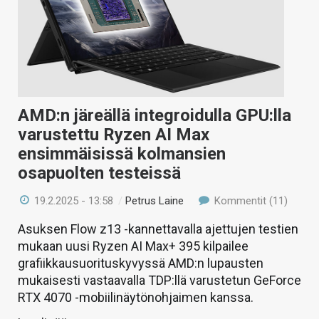
AMD:n järeällä integroidulla GPU:lla
varustettu Ryzen AI Max
ensimmäisissä kolmansien
osapuolten testeissä
19.2.2025 - 13:58
/
Petrus Laine
Kommentit (11)
Asuksen Flow z13 -kannettavalla ajettujen testien
mukaan uusi Ryzen AI Max+ 395 kilpailee
grafiikkausuorituskyvyssä AMD:n lupausten
mukaisesti vastaavalla TDP:llä varustetun GeForce
RTX 4070 -mobiilinäytönohjaimen kanssa.