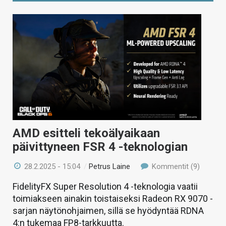
AMD esitteli tekoälyaikaan
päivittyneen FSR 4 -teknologian
28.2.2025 - 15:04
/
Petrus Laine
Kommentit (9)
FidelityFX Super Resolution 4 -teknologia vaatii
toimiakseen ainakin toistaiseksi Radeon RX 9070 -
sarjan näytönohjaimen, sillä se hyödyntää RDNA
4:n tukemaa FP8-tarkkuutta.