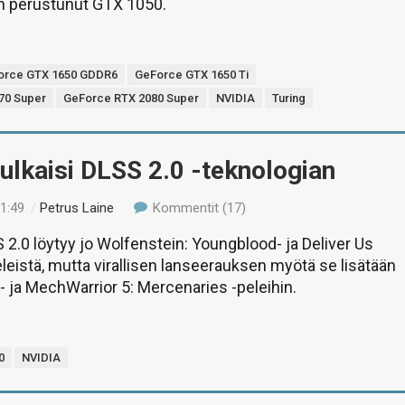
in perustunut GTX 1050.
orce GTX 1650 GDDR6
GeForce GTX 1650 Ti
70 Super
GeForce RTX 2080 Super
NVIDIA
Turing
ulkaisi DLSS 2.0 -teknologian
21:49
/
Petrus Laine
Kommentit (17)
2.0 löytyy jo Wolfenstein: Youngblood- ja Deliver Us
eistä, mutta virallisen lanseerauksen myötä se lisätään
 ja MechWarrior 5: Mercenaries -peleihin.
0
NVIDIA