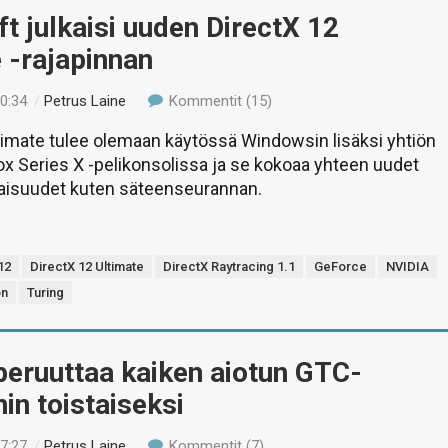
t julkaisi uuden DirectX 12
 -rajapinnan
20:34
/
Petrus Laine
Kommentit (15)
timate tulee olemaan käytössä Windowsin lisäksi yhtiön
x Series X -pelikonsolissa ja se kokoaa yhteen uudet
aisuudet kuten säteenseurannan.
12
DirectX 12 Ultimate
DirectX Raytracing 1.1
GeForce
NVIDIA
on
Turing
peruuttaa kaiken aiotun GTC-
nin toistaiseksi
17:27
/
Petrus Laine
Kommentit (7)