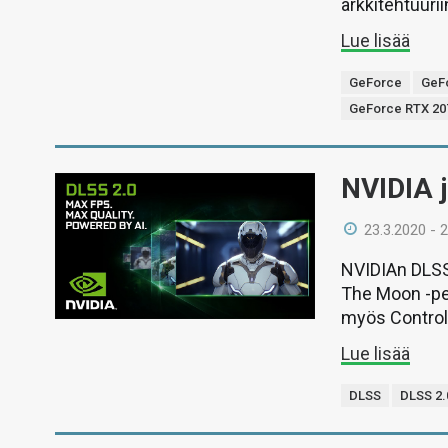
arkkitehtuuri
Lue lisää
GeForce
GeF
GeForce RTX 20
NVIDIA j
23.3.2020 - 
NVIDIAn DLSS 
The Moon -pel
myös Control-
Lue lisää
DLSS
DLSS 2.