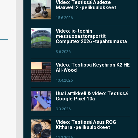
Video: Testissä Audeze
Maxwell 2 -pelikuulokkeet
15.6.2026
Video: io-techin
messuosastoraportit
Computex 2026 -tapahtumasta
3.6.2026
Video: Testissä Keychron K2 HE
All-Wood
13.4.2026
Uusi artikkeli & video: Testissä
Google Pixel 10a
9.3.2026
Video: Testissä Asus ROG
Kithara -pelikuulokkeet
11.2.2026