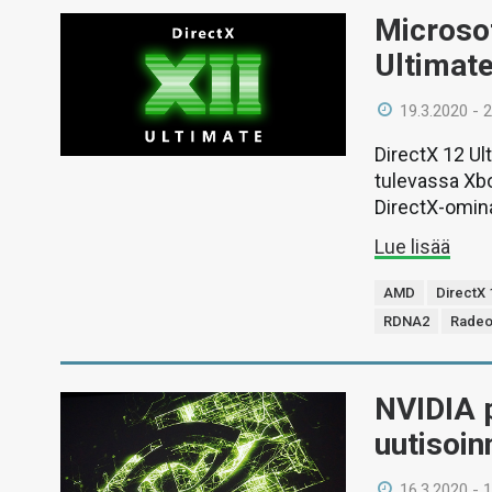
Microsof
Ultimate
19.3.2020 - 
DirectX 12 Ul
tulevassa Xbo
DirectX-omin
Lue lisää
AMD
DirectX 
RDNA2
Rade
NVIDIA 
uutisoin
16.3.2020 - 