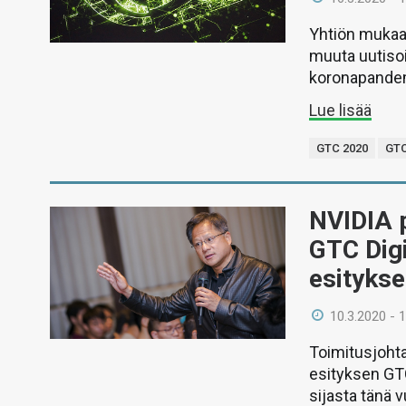
Yhtiön mukaan 
muuta uutisoi
koronapandem
Lue lisää
GTC 2020
GTC
NVIDIA p
GTC Dig
esityks
10.3.2020 - 
Toimitusjohta
esityksen GTC
sijasta tänä 