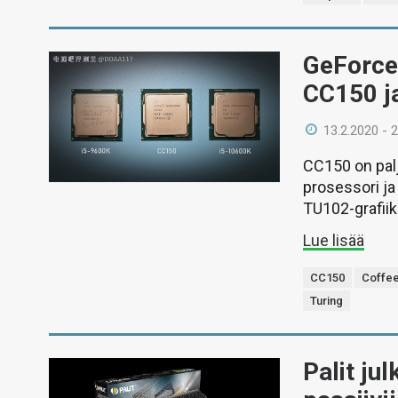
GeForce 
CC150 j
13.2.2020 - 
CC150 on pal
prosessori ja
TU102-grafiikk
Lue lisää
CC150
Coffe
Turing
Palit ju