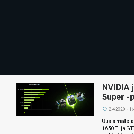
NVIDIA j
Super -p
2.4.2020 - 16
Uusia mallej
1650 Ti ja G