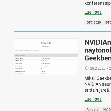
konferenssipuh
Lue lisää
GTC 2020
GTC
NVIDIAn
näytöno
Geekbe
28.2.2020 - 
Mikäli Geekbe
NVIDIAn seur
erittäin järeä.
Lue lisää
Ampere
NVID