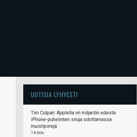
UUTISIA LYHYESTI
Tim Culpan: Applella on miljardin edestä
iPhone-puhelinten siruja odottamassa
muistipiirejä
7.8.2026