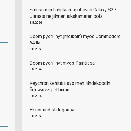
Samsungin huhutaan tiputtavan Galaxy S27
Ultrasta neljännen takakameran pois
6.8.2026
Doom pyörii nyt (melkein) myös Commodore
64:llä
6.8.2026
Doom pyörii nyt myös Paintissa
6.8.2026
Keychron kehittää avoimen lähdekoodin
firmwarea pelihiiriin
5.8.2026
Honor uudisti logonsa
5.8.2026