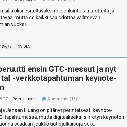
sillä olisi esiteltäväksi mielenkiintoisia tuotteita ja
tavaa, mutta se kaikki saa odottaa vallitsevan
ian vuoksi.
 Digital
NVIDIA
eruutti ensin GTC-messut ja nyt
ital -verkkotapahtuman keynote-
en
19:27
/
Petrus Laine
Kommentit (16)
ja Jensen Huang on pitänyt perinteisesti keynote-
-tapahtumassa, mutta digitaaliseksi siirretyn keynoten
vuonna saadaan joukko uutisjulkaisuja sekä