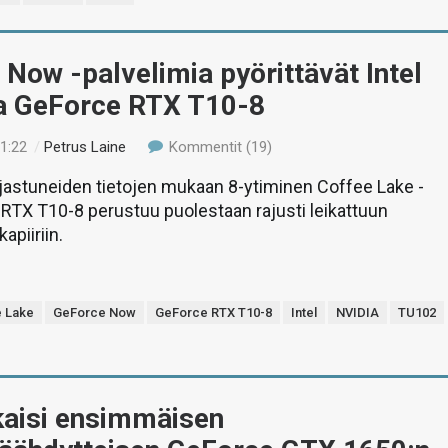
Now -palvelimia pyörittävät Intel
a GeForce RTX T10-8
21:22
/
Petrus Laine
Kommentit (19)
jastuneiden tietojen mukaan 8-ytiminen Coffee Lake -
 RTX T10-8 perustuu puolestaan rajusti leikattuun
apiiriin.
e Lake
GeForce Now
GeForce RTX T10-8
Intel
NVIDIA
TU102
lkaisi ensimmäisen