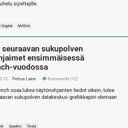
elu sijoittajille.
 Digital
NVIDIA
 seuraavan sukupolven
hjaimet ensimmäisessä
nch-vuodossa
23:12
/
Petrus Laine
Kommentit (12)
nch osaa lukea näytönohjainten tiedot oikein, tulee
aavan sukupolven datakeskus-grafiikkapiiri olemaan
IA
Quadro
Tesla