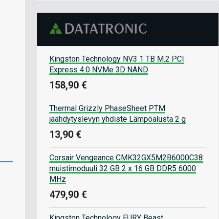
Kingston Technology NV3 1 TB M.2 PCI
Express 4.0 NVMe 3D NAND
158,90 €
Thermal Grizzly PhaseSheet PTM
jäähdytyslevyn yhdiste Lämpöalusta 2 g
13,90 €
Corsair Vengeance CMK32GX5M2B6000C38
muistimoduuli 32 GB 2 x 16 GB DDR5 6000
MHz
479,90 €
Kingston Technology FURY Beast