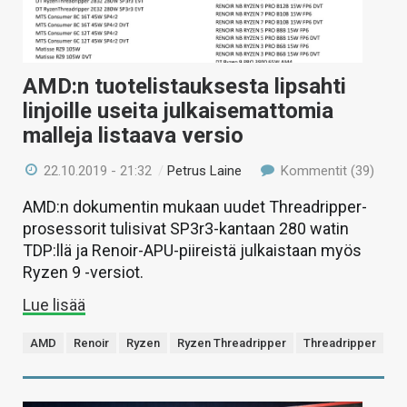
AMD:n tuotelistauksesta lipsahti
linjoille useita julkaisemattomia
malleja listaava versio
22.10.2019 - 21:32
/
Petrus Laine
Kommentit (39)
AMD:n dokumentin mukaan uudet Threadripper-
prosessorit tulisivat SP3r3-kantaan 280 watin
TDP:llä ja Renoir-APU-piireistä julkaistaan myös
Ryzen 9 -versiot.
Lue lisää
AMD
Renoir
Ryzen
Ryzen Threadripper
Threadripper