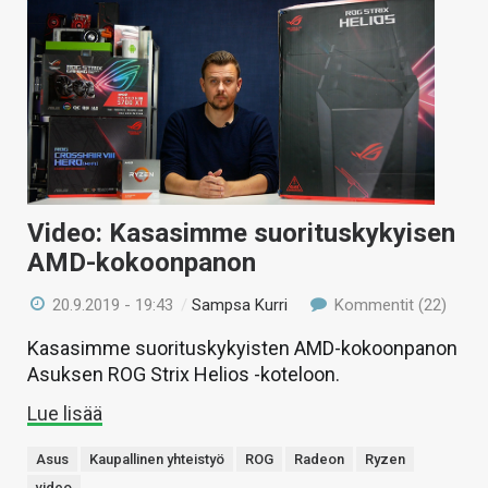
Video: Kasasimme suorituskykyisen
AMD-kokoonpanon
20.9.2019 - 19:43
/
Sampsa Kurri
Kommentit (22)
Kasasimme suorituskykyisten AMD-kokoonpanon
Asuksen ROG Strix Helios -koteloon.
Lue lisää
Asus
Kaupallinen yhteistyö
ROG
Radeon
Ryzen
video