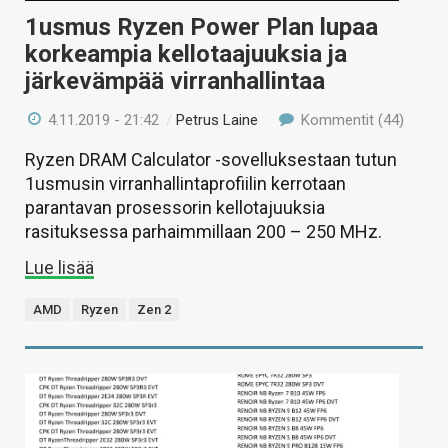
1usmus Ryzen Power Plan lupaa
korkeampia kellotaajuuksia ja
järkevämpää virranhallintaa
4.11.2019 - 21:42
/
Petrus Laine
Kommentit (44)
Ryzen DRAM Calculator -sovelluksestaan tutun
1usmusin virranhallintaprofiilin kerrotaan
parantavan prosessorin kellotajuuksia
rasituksessa parhaimmillaan 200 – 250 MHz.
Lue lisää
AMD
Ryzen
Zen 2