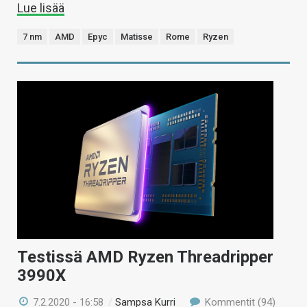
Lue lisää
7 nm
AMD
Epyc
Matisse
Rome
Ryzen
Testissä AMD Ryzen Threadripper
3990X
7.2.2020 - 16:58
/
Sampsa Kurri
Kommentit (94)