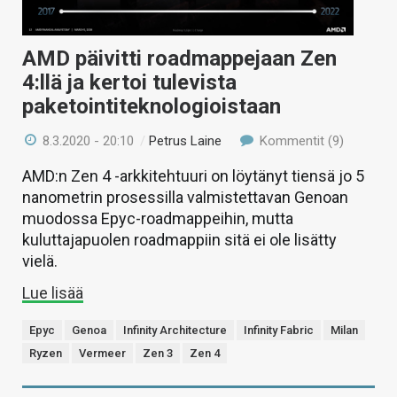
AMD päivitti roadmappejaan Zen
4:llä ja kertoi tulevista
paketointiteknologioistaan
8.3.2020 - 20:10
/
Petrus Laine
Kommentit (9)
AMD:n Zen 4 -arkkitehtuuri on löytänyt tiensä jo 5
nanometrin prosessilla valmistettavan Genoan
muodossa Epyc-roadmappeihin, mutta
kuluttajapuolen roadmappiin sitä ei ole lisätty
vielä.
Lue lisää
Epyc
Genoa
Infinity Architecture
Infinity Fabric
Milan
Ryzen
Vermeer
Zen 3
Zen 4