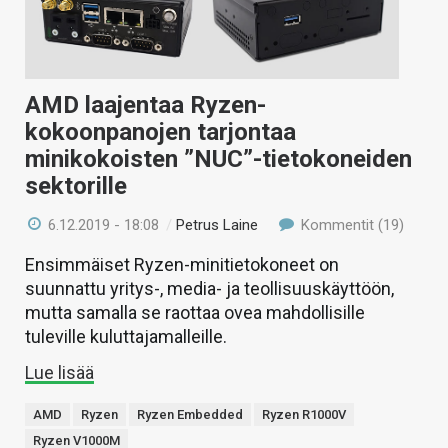
AMD laajentaa Ryzen-
kokoonpanojen tarjontaa
minikokoisten ”NUC”-tietokoneiden
sektorille
6.12.2019 - 18:08
/
Petrus Laine
Kommentit (19)
Ensimmäiset Ryzen-minitietokoneet on
suunnattu yritys-, media- ja teollisuuskäyttöön,
mutta samalla se raottaa ovea mahdollisille
tuleville kuluttajamalleille.
Lue lisää
AMD
Ryzen
Ryzen Embedded
Ryzen R1000V
Ryzen V1000M