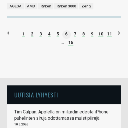
AGESA
AMD
Ryzen
Ryzen 3000
Zen 2
1
2
3
4
5
6
7
8
9
10
11
...
15
UUTISIA LYHYESTI
Tim Culpan: Applella on miljardin edestä iPhone-
puhelinten siruja odottamassa muistipiirejä
10.8.2026