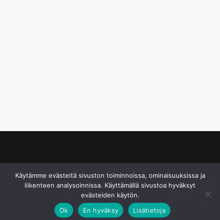
© S&J Media Oy
Käytämme evästeitä sivuston toiminnoissa, ominaisuuksissa ja
liikenteen analysoinnissa. Käyttämällä sivustoa hyväksyt
evästeiden käytön.
Ok
En hyväksy
Lisätietoja