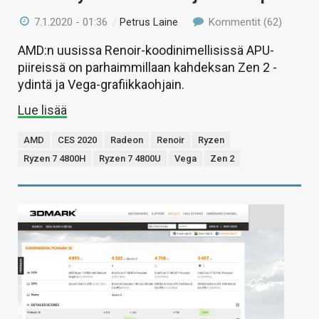
7.1.2020 - 01:36
/
Petrus Laine
Kommentit (62)
AMD:n uusissa Renoir-koodinimellisissä APU-
piireissä on parhaimmillaan kahdeksan Zen 2 -
ydintä ja Vega-grafiikkaohjain.
Lue lisää
AMD
CES 2020
Radeon
Renoir
Ryzen
Ryzen 7 4800H
Ryzen 7 4800U
Vega
Zen 2