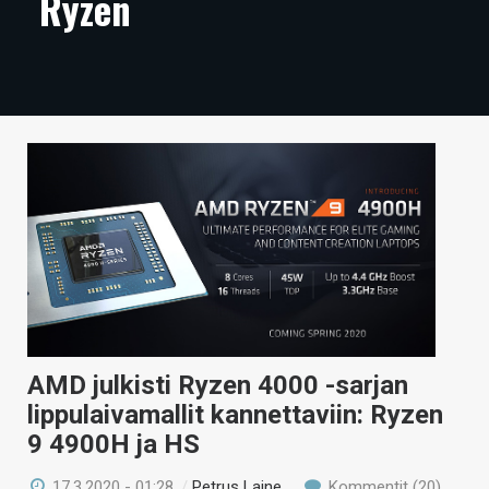
Ryzen
ARTIKKELIT
VIDEOT
TECHBBS
TIETOA
HINTA.FI
KAUPPA
VAIHDA TEEMA
AMD julkisti Ryzen 4000 -sarjan
lippulaivamallit kannettaviin: Ryzen
HAKU
9 4900H ja HS
17.3.2020 - 01:28
/
Petrus Laine
Kommentit (20)