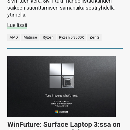
SMT-tuen kera. SMT tuki mahdollistaa kahden
säikeen suorittamisen samanaikaisesti yhdellä
ytimellä.
Lue lisää
AMD
Matisse
Ryzen
Ryzen 5 3500X
Zen 2
WinFuture: Surface Laptop 3:ssa on