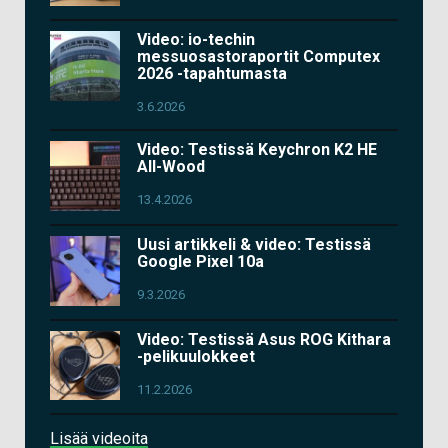
Video: io-techin
messuosastoraportit Computex
2026 -tapahtumasta
3.6.2026
Video: Testissä Keychron K2 HE
All-Wood
13.4.2026
Uusi artikkeli & video: Testissä
Google Pixel 10a
9.3.2026
Video: Testissä Asus ROG Kithara
-pelikuulokkeet
11.2.2026
Lisää videoita