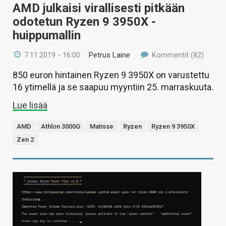
AMD julkaisi virallisesti pitkään
odotetun Ryzen 9 3950X -
huippumallin
7.11.2019 - 16:00
/
Petrus Laine
Kommentit (82)
850 euron hintainen Ryzen 9 3950X on varustettu
16 ytimellä ja se saapuu myyntiin 25. marraskuuta.
Lue lisää
AMD
Athlon 3000G
Matisse
Ryzen
Ryzen 9 3950X
Zen 2