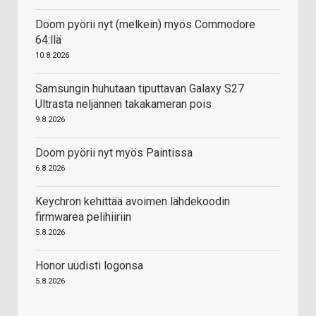
Doom pyörii nyt (melkein) myös Commodore
64:llä
10.8.2026
Samsungin huhutaan tiputtavan Galaxy S27
Ultrasta neljännen takakameran pois
9.8.2026
Doom pyörii nyt myös Paintissa
6.8.2026
Keychron kehittää avoimen lähdekoodin
firmwarea pelihiiriin
5.8.2026
Honor uudisti logonsa
5.8.2026