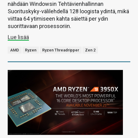
nähdään Windowsin Tehtävienhallinnan
Suorituskyky-välilehdellä 128 loogista ydintä, mikä
viittaa 64 ytimiseen kahta säiettä per ydin
suorittavaan prosessoriin.
Lue lisää
AMD
Ryzen
Ryzen Threadripper
Zen 2