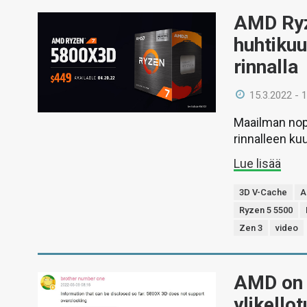
AMD Ryz
huhtiku
rinnalla
15.3.2022 - 
Maailman nop
rinnalleen ku
Lue lisää
3D V-Cache
A
Ryzen 5 5500
Zen 3
video
AMD on 
ylikello