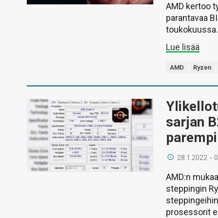
AMD kertoo ty
parantavaa BI
toukokuussa
Lue lisää
AMD
Ryzen
Ylikello
sarjan B
parempi
28.1.2022 - 
AMD:n mukaan
steppingin Ry
steppingeihi
prosessorit e