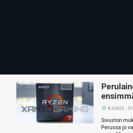
Perulain
ensimmä
8.4.2022 - 01
Sivuston muka
Perussa jo va