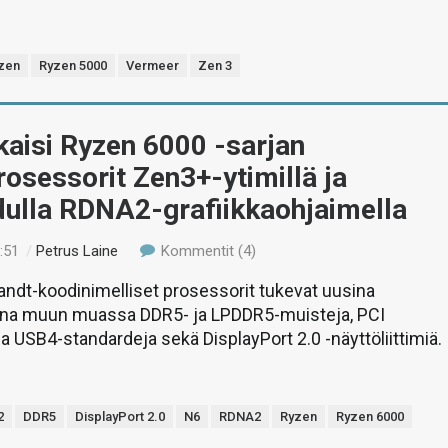
zen
Ryzen 5000
Vermeer
Zen 3
aisi Ryzen 6000 -sarjan
rosessorit Zen3+-ytimillä ja
dulla RDNA2-grafiikkaohjaimella
:51
/
Petrus Laine
Kommentit (4)
ndt-koodinimelliset prosessorit tukevat uusina
na muun muassa DDR5- ja LPDDR5-muisteja, PCI
ja USB4-standardeja sekä DisplayPort 2.0 -näyttöliittimiä.
2
DDR5
DisplayPort 2.0
N6
RDNA2
Ryzen
Ryzen 6000