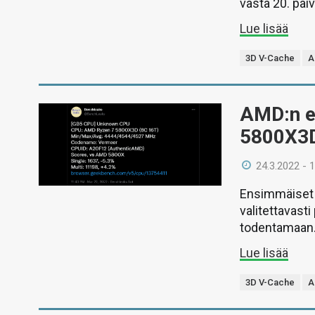
vasta 20. päiv
Lue lisää
3D V-Cache
A
AMD:n en
5800X3D
24.3.2022 - 
Ensimmäiset t
valitettavasti
todentamaan
Lue lisää
3D V-Cache
A