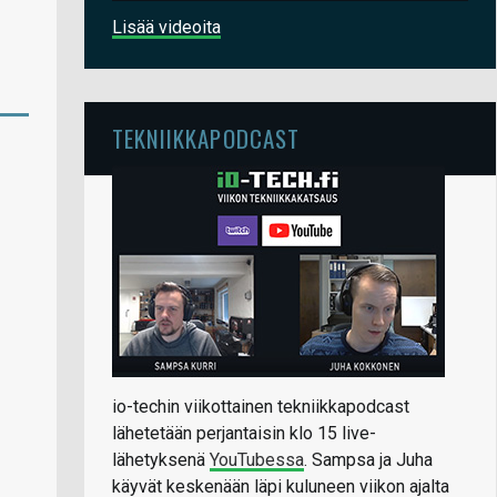
Lisää videoita
TEKNIIKKAPODCAST
io-techin viikottainen tekniikkapodcast
lähetetään perjantaisin klo 15 live-
lähetyksenä
YouTubessa
. Sampsa ja Juha
käyvät keskenään läpi kuluneen viikon ajalta