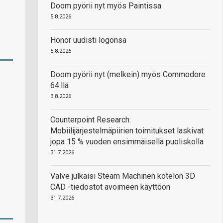
Doom pyörii nyt myös Paintissa
5.8.2026
Honor uudisti logonsa
5.8.2026
Doom pyörii nyt (melkein) myös Commodore
64:llä
3.8.2026
Counterpoint Research:
Mobiilijärjestelmäpiirien toimitukset laskivat
jopa 15 % vuoden ensimmäisellä puoliskolla
31.7.2026
Valve julkaisi Steam Machinen kotelon 3D
CAD -tiedostot avoimeen käyttöön
31.7.2026