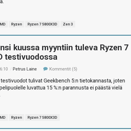
ä.
MD
Ryzen
Ryzen 7 5800X3D
Zen 3
si kuussa myyntiin tuleva Ryzen 7
 testivuodossa
16:10
/
Petrus Laine
Kommentit (5)
estivuodot tulivat Geekbench 5:n tietokannasta, joten
 pelipuolelle luvattua 15 %:n parannusta ei päästä vielä
.
MD
Ryzen
Ryzen 7 5800X3D