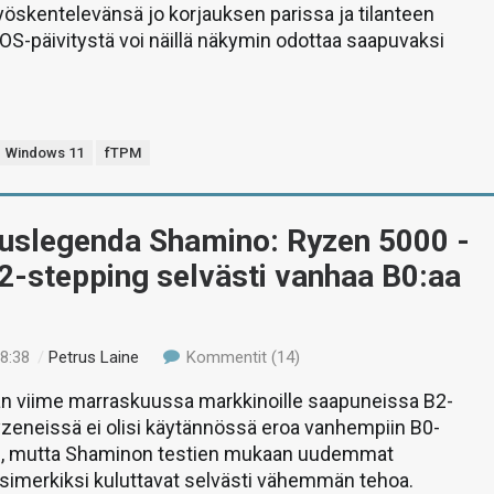
öskentelevänsä jo korjauksen parissa ja tilanteen
OS-päivitystä voi näillä näkymin odottaa saapuvaksi
.
Windows 11
fTPM
tuslegenda Shamino: Ryzen 5000 -
2-stepping selvästi vanhaa B0:aa
08:38
/
Petrus Laine
Kommentit (14)
 viime marraskuussa markkinoille saapuneissa B2-
zeneissä ei olisi käytännössä eroa vanhempiin B0-
n, mutta Shaminon testien mukaan uudemmat
simerkiksi kuluttavat selvästi vähemmän tehoa.