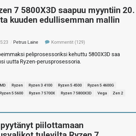
en 7 5800X3D saapuu myyntiin 20.
uta kuuden edullisemman mallin
15:23
/
Petrus Laine
Kommentit (129)
eimmaksi peliprosessoriksi kehuttu 5800X3D saa
usi uutta Ryzen-perusprosessoria.
MD
Ryzen
Ryzen 3 4100
Ryzen 5 4500
Ryzen 5 4600G
Ryzen 5 5600
Ryzen 7 5700X
Ryzen 7 5800X3D
Vega
Zen 2
pyytänyt piilottamaan
tusvalikot tulevilta Ryzen 7