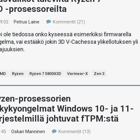
 -prosessoreilta
19:02
/
Petrus Laine
Kommentit (21)
ei ole tiedossa onko kyseessä esimerkiksi firmwarella
gelma, vai estääkö jokin 3D V-Cachessa ylikellotuksen yli
ajuuksien.
MD
Ryzen
Ryzen 7 5800X3D
Vermeer-X
Zen 3
zen-prosessorien
skykyongelmat Windows 10- ja 11-
rjestelmillä johtuvat fTPM:stä
:45
/
Oskari Manninen
Kommentit (13)