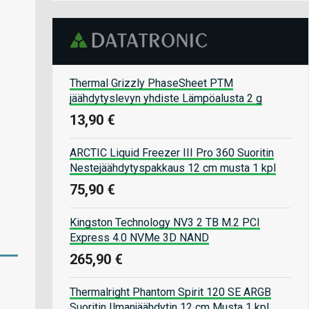
Thermal Grizzly PhaseSheet PTM
jäähdytyslevyn yhdiste Lämpöalusta 2 g
13,90 €
ARCTIC Liquid Freezer III Pro 360 Suoritin
Nestejäähdytyspakkaus 12 cm musta 1 kpl
75,90 €
Kingston Technology NV3 2 TB M.2 PCI
Express 4.0 NVMe 3D NAND
265,90 €
Thermalright Phantom Spirit 120 SE ARGB
Suoritin Ilmanjäähdytin 12 cm Musta 1 kpl