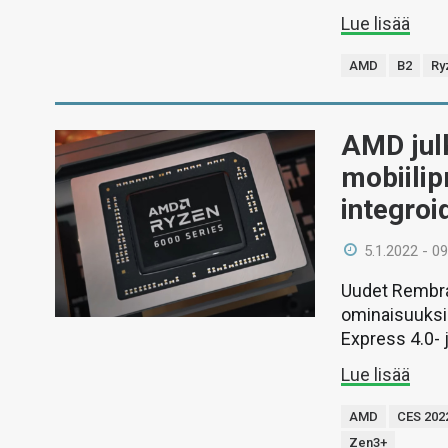
Lue lisää
AMD
B2
Ry
AMD julk
mobiilip
integroi
5.1.2022 - 09
Uudet Rembra
ominaisuuksi
Express 4.0- 
Lue lisää
AMD
CES 202
Zen3+