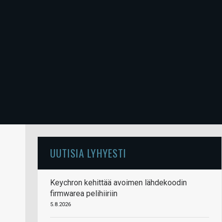
UUTISIA LYHYESTI
Keychron kehittää avoimen lähdekoodin
firmwarea pelihiiriin
5.8.2026