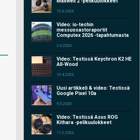
Maxwell 2 -pelikuulokkeet
15.6.2026
Video: io-techin
messuosastoraportit
Computex 2026 -tapahtumasta
3.6.2026
Video: Testissä Keychron K2 HE
All-Wood
13.4.2026
Uusi artikkeli & video: Testissä
Google Pixel 10a
9.3.2026
Video: Testissä Asus ROG
Kithara -pelikuulokkeet
11.2.2026