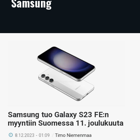
Samsung
ARTIKKELIT
VIDEOT
TECHBBS
TIETOA
HINTA.FI
KAUPPA
VAIHDA TEEMA
Samsung tuo Galaxy S23 FE:n
HAKU
myyntiin Suomessa 11. joulukuuta
8.12.2023 - 01:09
/
Timo Niemenmaa