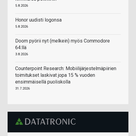
5.8.2026
Honor uudisti logonsa
5.8.2026
Doom pyörii nyt (melkein) myös Commodore
64:llä
3.8.2026
Counterpoint Research: Mobiilijärjestelmäpiirien
toimitukset laskivat jopa 15 % vuoden
ensimmäisellä puoliskolla
31.7.2026