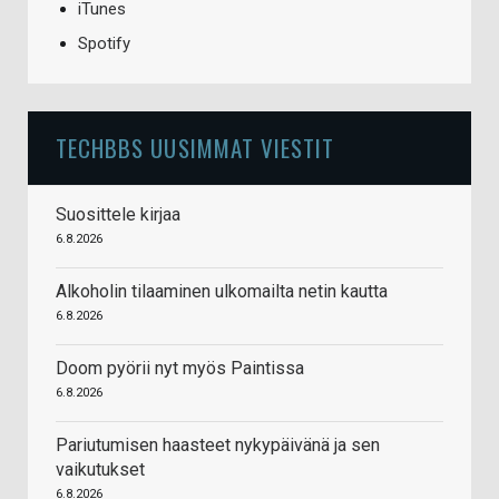
iTunes
Spotify
TECHBBS UUSIMMAT VIESTIT
Suosittele kirjaa
6.8.2026
Alkoholin tilaaminen ulkomailta netin kautta
6.8.2026
Doom pyörii nyt myös Paintissa
6.8.2026
Pariutumisen haasteet nykypäivänä ja sen
vaikutukset
6.8.2026