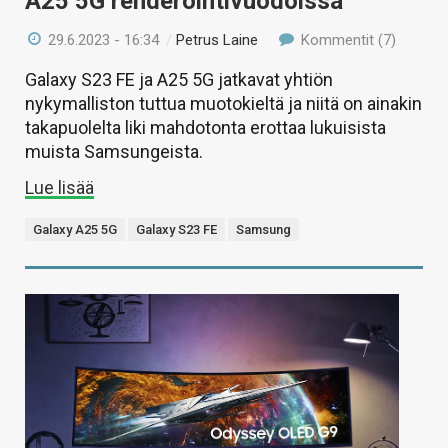
A25 5G renderöintivuodoissa
29.6.2023 - 16:34
/
Petrus Laine
Kommentit (7)
Galaxy S23 FE ja A25 5G jatkavat yhtiön
nykymalliston tuttua muotokieltä ja niitä on ainakin
takapuolelta liki mahdotonta erottaa lukuisista
muista Samsungeista.
Lue lisää
Galaxy A25 5G
Galaxy S23 FE
Samsung