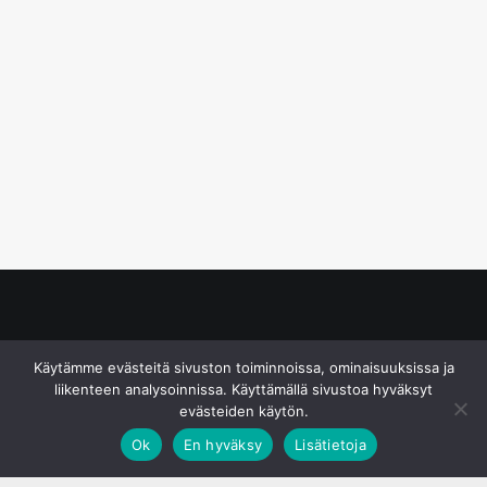
© S&J Media Oy
Käytämme evästeitä sivuston toiminnoissa, ominaisuuksissa ja
liikenteen analysoinnissa. Käyttämällä sivustoa hyväksyt
evästeiden käytön.
Ok
En hyväksy
Lisätietoja