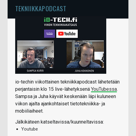
TEKNIIKKAPODCAST
io-techin viikottainen tekniikkapodcast lähetetään
perjantaisin klo 15 live-lähetyksenä
YouTubessa
.
Sampsa ja Juha käyvät keskenään läpi kuluneen
viikon ajalta ajankohtaiset tietotekniikka- ja
mobiiliaiheet.
Jälkikäteen katseltavissa/kuunneltavissa:
Youtube