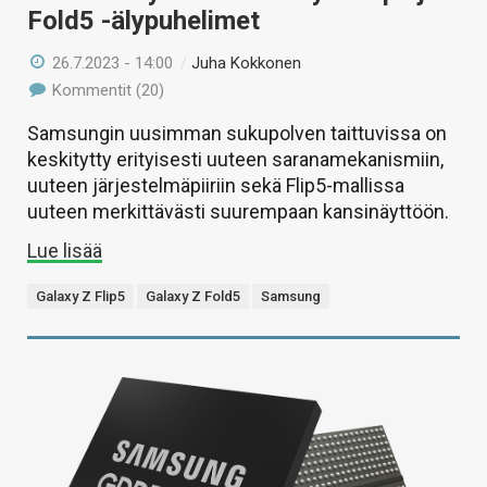
Fold5 -älypuhelimet
26.7.2023 - 14:00
/
Juha Kokkonen
Kommentit (20)
Samsungin uusimman sukupolven taittuvissa on
keskitytty erityisesti uuteen saranamekanismiin,
uuteen järjestelmäpiiriin sekä Flip5-mallissa
uuteen merkittävästi suurempaan kansinäyttöön.
Lue lisää
Galaxy Z Flip5
Galaxy Z Fold5
Samsung