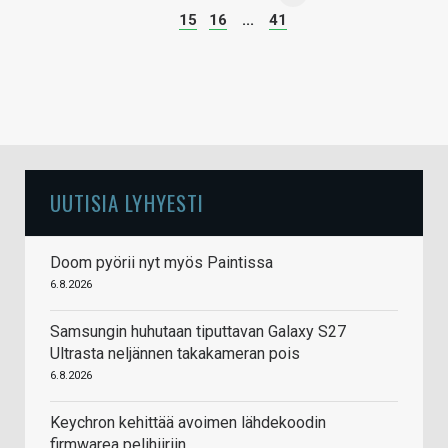
15
16
...
41
UUTISIA LYHYESTI
Doom pyörii nyt myös Paintissa
6.8.2026
Samsungin huhutaan tiputtavan Galaxy S27
Ultrasta neljännen takakameran pois
6.8.2026
Keychron kehittää avoimen lähdekoodin
firmwarea pelihiiriin