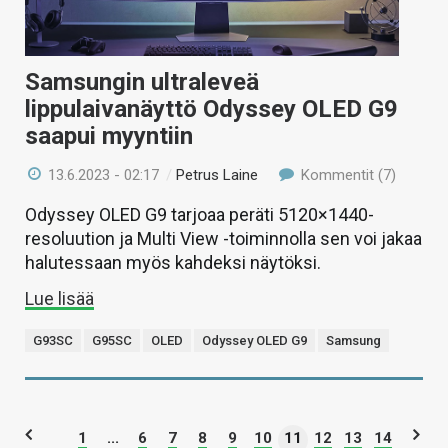
Samsungin ultraleveä
lippulaivanäyttö Odyssey OLED G9
saapui myyntiin
13.6.2023 - 02:17
/
Petrus Laine
Kommentit (7)
Odyssey OLED G9 tarjoaa peräti 5120×1440-
resoluution ja Multi View -toiminnolla sen voi jakaa
halutessaan myös kahdeksi näytöksi.
Lue lisää
G93SC
G95SC
OLED
Odyssey OLED G9
Samsung
1
...
6
7
8
9
10
11
12
13
14