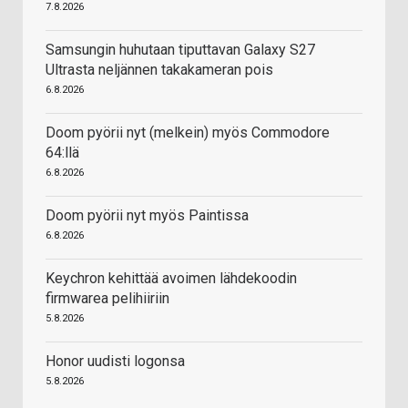
7.8.2026
Samsungin huhutaan tiputtavan Galaxy S27
Ultrasta neljännen takakameran pois
6.8.2026
Doom pyörii nyt (melkein) myös Commodore
64:llä
6.8.2026
Doom pyörii nyt myös Paintissa
6.8.2026
Keychron kehittää avoimen lähdekoodin
firmwarea pelihiiriin
5.8.2026
Honor uudisti logonsa
5.8.2026