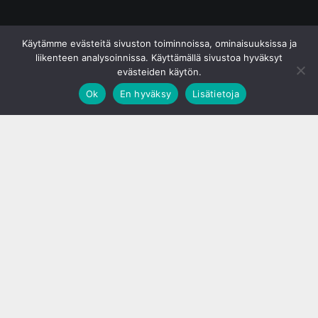
© S&J Media Oy
Käytämme evästeitä sivuston toiminnoissa, ominaisuuksissa ja
liikenteen analysoinnissa. Käyttämällä sivustoa hyväksyt
evästeiden käytön.
Ok
En hyväksy
Lisätietoja
;