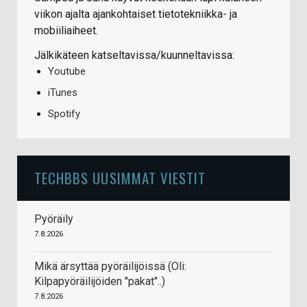
viikon ajalta ajankohtaiset tietotekniikka- ja
mobiiliaiheet.
Jälkikäteen katseltavissa/kuunneltavissa:
Youtube
iTunes
Spotify
TECHBBS UUSIMMAT VIESTIT
Pyöräily
7.8.2026
Mikä ärsyttää pyöräilijöissä (Oli:
Kilpapyöräilijöiden "pakat"..)
7.8.2026