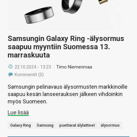
Samsungin Galaxy Ring -älysormus
saapuu myyntiin Suomessa 13.
marraskuuta
22.10.2024 - 13:23
/
Timo Niemenmaa
Kommentit (0)
Samsungin pelinavaus älysormusten markkinoille
saapuu kesän lanseerauksen jälkeen vihdoinkin
myös Suomeen.
Lue lisää
Galaxy Ring
Samsung
puettavat älylaitteet
älysormus