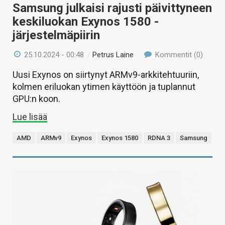
Samsung julkaisi rajusti päivittyneen
keskiluokan Exynos 1580 -
järjestelmäpiirin
25.10.2024 - 00:48
/
Petrus Laine
Kommentit (0)
Uusi Exynos on siirtynyt ARMv9-arkkitehtuuriin,
kolmen eriluokan ytimen käyttöön ja tuplannut
GPU:n koon.
Lue lisää
AMD
ARMv9
Exynos
Exynos 1580
RDNA 3
Samsung