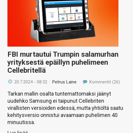
FBI murtautui Trumpin salamurhan
yrityksestä epäillyn puhelimeen
Cellebritellä
20.7.2024 - 08:32
/
Petrus Laine
Kommentit (26)
Tarkan mallin osalta tuntemattomaksi jäänyt
uudehko Samsung ei taipunut Cellebriten
virallisten versioiden edessä, mutta yhtiöltä saatu
kehitysversio onnistui avaamaan puhelimen 40
minuutissa.
Lue lisää