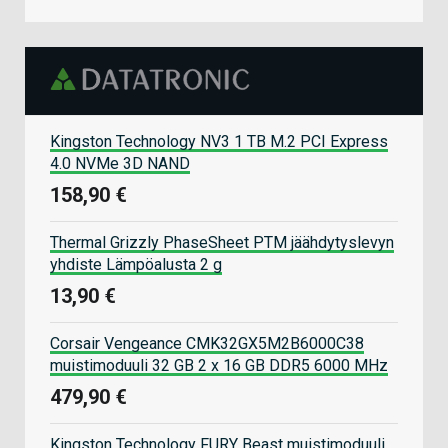
Kingston Technology NV3 1 TB M.2 PCI Express
4.0 NVMe 3D NAND
158,90 €
Thermal Grizzly PhaseSheet PTM jäähdytyslevyn
yhdiste Lämpöalusta 2 g
13,90 €
Corsair Vengeance CMK32GX5M2B6000C38
muistimoduuli 32 GB 2 x 16 GB DDR5 6000 MHz
479,90 €
Kingston Technology FURY Beast muistimoduuli