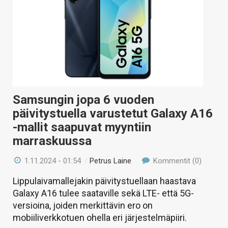
KAUPPA
VAIHDA TEEMA
HAKU
Samsungin jopa 6 vuoden
päivitystuella varustetut Galaxy A16
-mallit saapuvat myyntiin
marraskuussa
1.11.2024 - 01:54
/
Petrus Laine
Kommentit (0)
Lippulaivamallejakin päivitystuellaan haastava
Galaxy A16 tulee saataville sekä LTE- että 5G-
versioina, joiden merkittävin ero on
mobiiliverkkotuen ohella eri järjestelmäpiiri.