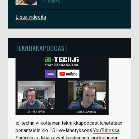
11.2.2026
Lisää videoita
TEKNIIKKAPODCAST
io-techin viikottainen tekniikkapodcast lähetetään
perjantaisin klo 15 live-lähetyksenä
YouTubessa
.
Sampsa ja Juha käyvät keskenään läpi kuluneen