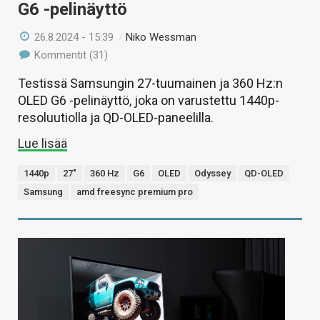
G6 -pelinäyttö
26.8.2024 - 15:39
/
Niko Wessman
Kommentit (31)
Testissä Samsungin 27-tuumainen ja 360 Hz:n
OLED G6 -pelinäyttö, joka on varustettu 1440p-
resoluutiolla ja QD-OLED-paneelilla.
Lue lisää
1440p
27"
360 Hz
G6
OLED
Odyssey
QD-OLED
Samsung
amd freesync premium pro