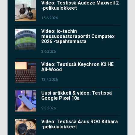
Video: Testissä Audeze Maxwell 2
-pelikuulokkeet
15.6.2026
Video: io-techin
messuosastoraportit Computex
2026 -tapahtumasta
3.6.2026
Video: Testissä Keychron K2 HE
All-Wood
13.4.2026
Uusi artikkeli & video: Testissä
Google Pixel 10a
9.3.2026
Video: Testissä Asus ROG Kithara
-pelikuulokkeet