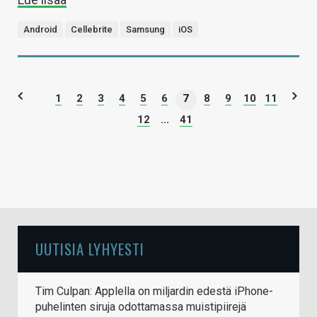
Android
Cellebrite
Samsung
iOS
1
2
3
4
5
6
7
8
9
10
11
12
...
41
UUTISIA LYHYESTI
Tim Culpan: Applella on miljardin edestä iPhone-
puhelinten siruja odottamassa muistipiirejä