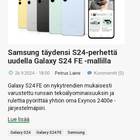
Samsung täydensi S24-perhettä
uudella Galaxy S24 FE -mallilla
26.9.2024 - 18:00
/
Petrus Laine
Kommentit (0)
Galaxy S24 FE on nykytrendien mukaisesti
varustettu runsain tekoälyominaisuuksin ja
rulettia pyörittää yhtiön oma Exynos 2400e -
järjestelmäpiiri.
Lue lisää
Galaxy S24
Galaxy S24 FE
Samsung