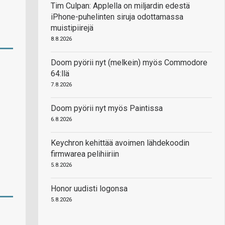
Tim Culpan: Applella on miljardin edestä
iPhone-puhelinten siruja odottamassa
muistipiirejä
8.8.2026
Doom pyörii nyt (melkein) myös Commodore
64:llä
7.8.2026
Doom pyörii nyt myös Paintissa
6.8.2026
Keychron kehittää avoimen lähdekoodin
firmwarea pelihiiriin
5.8.2026
Honor uudisti logonsa
5.8.2026