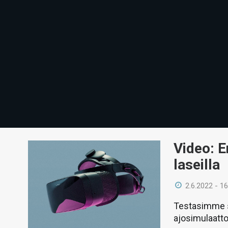
Video: E
laseilla
2.6.2022 - 16
Testasimme s
ajosimulaatto