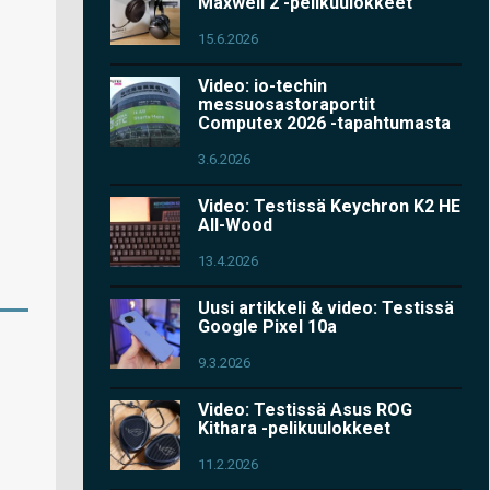
Maxwell 2 -pelikuulokkeet
15.6.2026
Video: io-techin
messuosastoraportit
Computex 2026 -tapahtumasta
3.6.2026
Video: Testissä Keychron K2 HE
All-Wood
13.4.2026
Uusi artikkeli & video: Testissä
Google Pixel 10a
9.3.2026
Video: Testissä Asus ROG
Kithara -pelikuulokkeet
11.2.2026