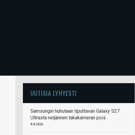
UUTISIA LYHYESTI
Samsungin huhutaan tiputtavan Galaxy S27
Ultrasta neljännen takakameran pois
8.8.2026