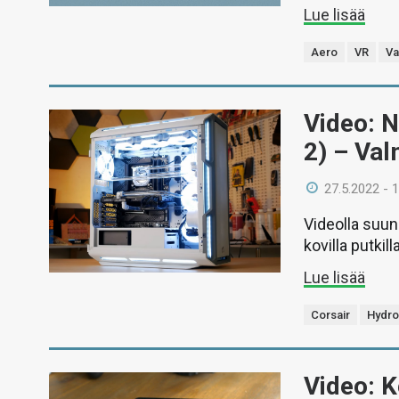
Lue lisää
Aero
VR
Va
Video: N
2) – Val
27.5.2022 - 
Videolla suun
kovilla putkil
Lue lisää
Corsair
Hydro
Video: 