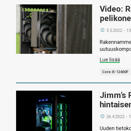
Video: 
pelikon
3.5.2022 - 13
Rakennamme v
uutuuskompon
Lue lisää
Core i5-12400F
Jimm’s P
hintaise
26.4.2022 - 
Uuden tietok