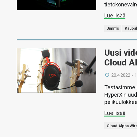
tietokonevalm
Lue lisää
Jimm's
Kaupal
Uusi vid
Cloud Al
20.4.2022 - 
Testasimme ni
HyperX:n uud
pelikuulokkee
Lue lisää
Cloud Alpha Wir