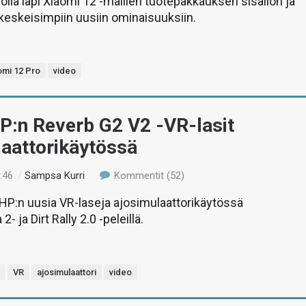
la läpi Xiaomi 12 -mallien tuotepakkauksen sisällön ja
eskeisimpiin uusiin ominaisuuksiin.
omi 12 Pro
video
P:n Reverb G2 V2 -VR-lasit
laattorikäytössä
:46
/
Sampsa Kurri
Kommentit (52)
P:n uusia VR-laseja ajosimulaattorikäytössä
- ja Dirt Rally 2.0 -peleillä.
2
VR
ajosimulaattori
video