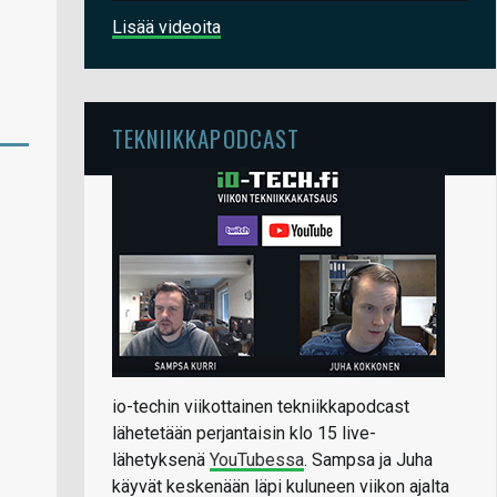
Lisää videoita
TEKNIIKKAPODCAST
io-techin viikottainen tekniikkapodcast
lähetetään perjantaisin klo 15 live-
lähetyksenä
YouTubessa
. Sampsa ja Juha
käyvät keskenään läpi kuluneen viikon ajalta