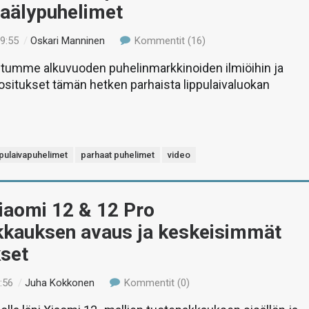
vaälypuhelimet
19:55
/
Oskari Manninen
Kommentit (16)
stumme alkuvuoden puhelinmarkkinoiden ilmiöihin ja
itukset tämän hetken parhaista lippulaivaluokan
ppulaivapuhelimet
parhaat puhelimet
video
iaomi 12 & 12 Pro
kkauksen avaus ja keskeisimmät
kset
:56
/
Juha Kokkonen
Kommentit (0)