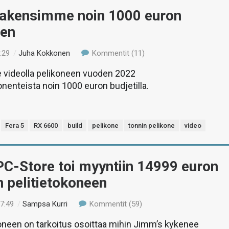
Rakensimme noin 1000 euron
een
:29
/
Juha Kokkonen
Kommentit (11)
ideolla pelikoneen vuoden 2022
enteista noin 1000 euron budjetilla.
Fera 5
RX 6600
build
pelikone
tonnin pelikone
video
C-Store toi myyntiin 14999 euron
n pelitietokoneen
17:49
/
Sampsa Kurri
Kommentit (59)
oneen on tarkoitus osoittaa mihin Jimm’s kykenee