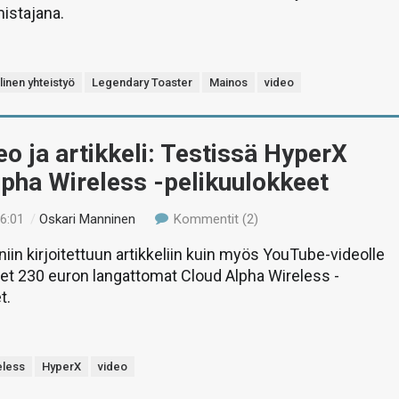
istajana.
linen yhteistyö
Legendary Toaster
Mainos
video
eo ja artikkeli: Testissä HyperX
pha Wireless -pelikuulokkeet
16:01
/
Oskari Manninen
Kommentit (2)
in kirjoitettuun artikkeliin kuin myös YouTube-videolle
et 230 euron langattomat Cloud Alpha Wireless -
t.
eless
HyperX
video