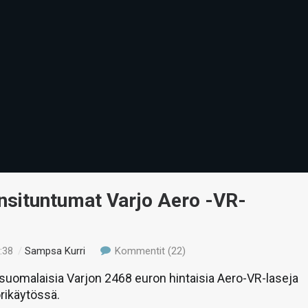
nsituntumat Varjo Aero -VR-
:38
/
Sampsa Kurri
Kommentit (22)
uomalaisia Varjon 2468 euron hintaisia Aero-VR-laseja
rikäytössä.