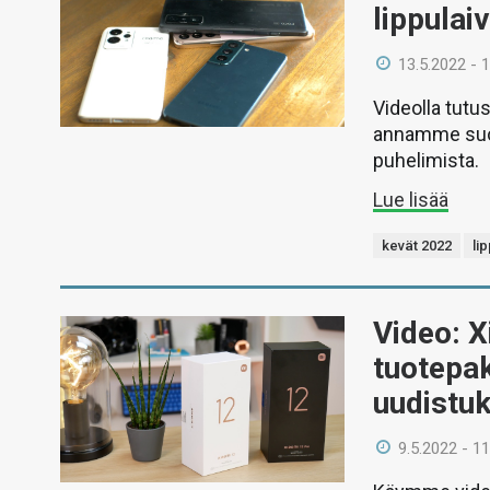
lippulai
13.5.2022 - 
Videolla tutu
annamme suos
puhelimista.
Lue lisää
kevät 2022
li
Video: X
tuotepa
uudistu
9.5.2022 - 11