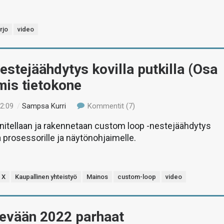
rjo
video
estejäähdytys kovilla putkilla (Osa
mis tietokone
12:09
/
Sampsa Kurri
Kommentit (7)
nitellaan ja rakennetaan custom loop -nestejäähdytys
la prosessorille ja näytönohjaimelle.
 X
Kaupallinen yhteistyö
Mainos
custom-loop
video
Kevään 2022 parhaat